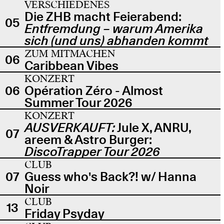
VERSCHIEDENES
Die ZHB macht Feierabend:
05
Entfremdung – warum Amerika
sich (und uns) abhanden kommt
ZUM MITMACHEN
06
Caribbean Vibes
KONZERT
06
Opération Zéro - Almost
Summer Tour 2026
KONZERT
AUSVERKAUFT:
Jule X, ANRU,
07
areem & Astro Burger:
DiscoTrapper Tour 2026
CLUB
07
Guess who's Back?! w/ Hanna
Noir
CLUB
13
Friday Psyday