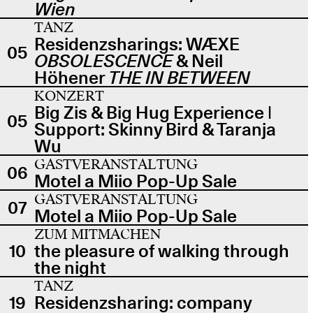
Wien
TANZ
Residenzsharings: WÆXE
05
OBSOLESCENCE
& Neil
Höhener
THE IN BETWEEN
KONZERT
Big Zis & Big Hug Experience |
05
Support: Skinny Bird & Taranja
Wu
GASTVERANSTALTUNG
06
Motel a Miio Pop-Up Sale
GASTVERANSTALTUNG
07
Motel a Miio Pop-Up Sale
ZUM MITMACHEN
10
the pleasure of walking through
the night
TANZ
19
Residenzsharing: company