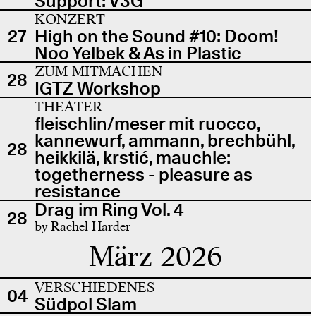
Support: V3G
KONZERT
27
High on the Sound #10: Doom!
Noo Yelbek & As in Plastic
ZUM MITMACHEN
28
IGTZ Workshop
THEATER
fleischlin/meser mit ruocco,
kannewurf, ammann, brechbühl,
28
heikkilä, krstić, mauchle:
togetherness - pleasure as
resistance
Drag im Ring Vol. 4
28
by Rachel Harder
März 2026
VERSCHIEDENES
04
Südpol Slam