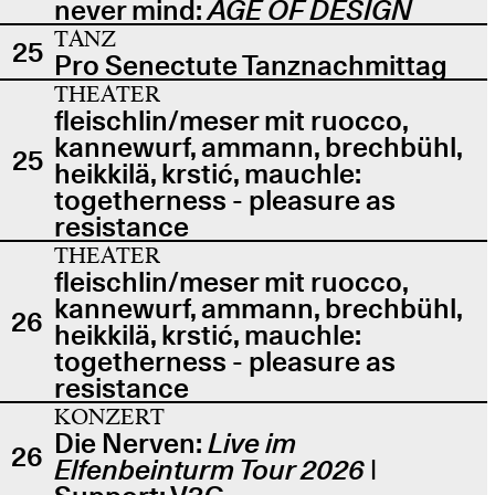
never mind:
AGE OF DESIGN
TANZ
25
Pro Senectute Tanznachmittag
THEATER
fleischlin/meser mit ruocco,
kannewurf, ammann, brechbühl,
25
heikkilä, krstić, mauchle:
togetherness - pleasure as
resistance
THEATER
fleischlin/meser mit ruocco,
kannewurf, ammann, brechbühl,
26
heikkilä, krstić, mauchle:
togetherness - pleasure as
resistance
KONZERT
Die Nerven:
Live im
26
Elfenbeinturm Tour 2026
|