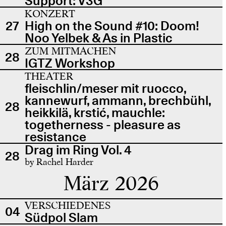
Support: V3G
KONZERT
27
High on the Sound #10: Doom!
Noo Yelbek & As in Plastic
ZUM MITMACHEN
28
IGTZ Workshop
THEATER
fleischlin/meser mit ruocco,
kannewurf, ammann, brechbühl,
28
heikkilä, krstić, mauchle:
togetherness - pleasure as
resistance
Drag im Ring Vol. 4
28
by Rachel Harder
März 2026
VERSCHIEDENES
04
Südpol Slam