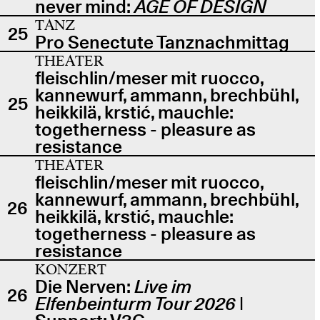
never mind:
AGE OF DESIGN
TANZ
25
Pro Senectute Tanznachmittag
THEATER
fleischlin/meser mit ruocco,
kannewurf, ammann, brechbühl,
25
heikkilä, krstić, mauchle:
togetherness - pleasure as
resistance
THEATER
fleischlin/meser mit ruocco,
kannewurf, ammann, brechbühl,
26
heikkilä, krstić, mauchle:
togetherness - pleasure as
resistance
KONZERT
Die Nerven:
Live im
26
Elfenbeinturm Tour 2026
|