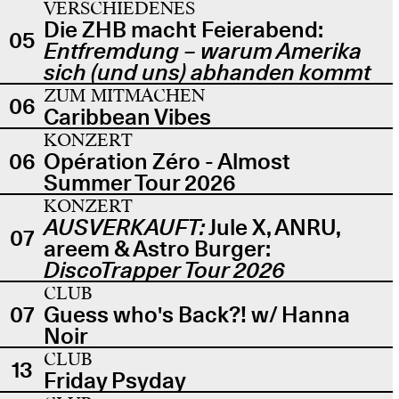
VERSCHIEDENES
Die ZHB macht Feierabend:
05
Entfremdung – warum Amerika
sich (und uns) abhanden kommt
ZUM MITMACHEN
06
Caribbean Vibes
KONZERT
06
Opération Zéro - Almost
Summer Tour 2026
KONZERT
AUSVERKAUFT:
Jule X, ANRU,
07
areem & Astro Burger:
DiscoTrapper Tour 2026
CLUB
07
Guess who's Back?! w/ Hanna
Noir
CLUB
13
Friday Psyday