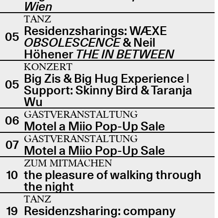
Wien
TANZ
Residenzsharings: WÆXE
05
OBSOLESCENCE
& Neil
Höhener
THE IN BETWEEN
KONZERT
Big Zis & Big Hug Experience |
05
Support: Skinny Bird & Taranja
Wu
GASTVERANSTALTUNG
06
Motel a Miio Pop-Up Sale
GASTVERANSTALTUNG
07
Motel a Miio Pop-Up Sale
ZUM MITMACHEN
10
the pleasure of walking through
the night
TANZ
19
Residenzsharing: company