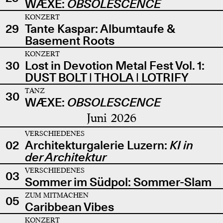
WÆXE:
OBSOLESCENCE
KONZERT
29
Tante Kaspar: Albumtaufe &
Basement Roots
KONZERT
30
Lost in Devotion Metal Fest Vol. 1:
DUST BOLT | THOLA | LOTRIFY
TANZ
30
WÆXE:
OBSOLESCENCE
Juni 2026
VERSCHIEDENES
02
Architekturgalerie Luzern:
KI in
der Architektur
VERSCHIEDENES
03
Sommer im Südpol: Sommer-Slam
ZUM MITMACHEN
05
Caribbean Vibes
KONZERT