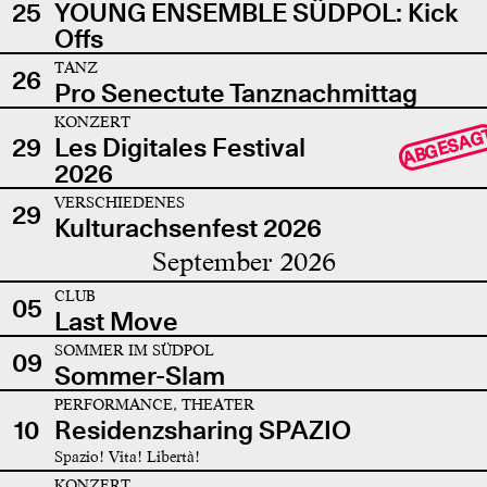
25
YOUNG ENSEMBLE SÜDPOL: Kick
Offs
TANZ
26
Pro Senectute Tanznachmittag
KONZERT
ABGESAG
29
Les Digitales Festival
2026
VERSCHIEDENES
29
Kulturachsenfest 2026
September 2026
CLUB
05
Last Move
SOMMER IM SÜDPOL
09
Sommer-Slam
PERFORMANCE, THEATER
10
Residenzsharing SPAZIO
Spazio! Vita! Libertà!
KONZERT