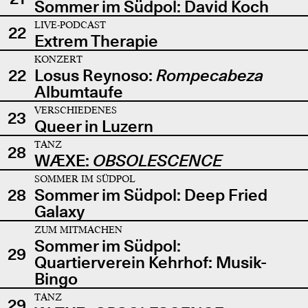
Sommer im Südpol: David Koch
LIVE-PODCAST
22
Extrem Therapie
KONZERT
22
Losus Reynoso:
Rompecabeza
Albumtaufe
VERSCHIEDENES
23
Queer in Luzern
TANZ
28
WÆXE:
OBSOLESCENCE
SOMMER IM SÜDPOL
28
Sommer im Südpol: Deep Fried
Galaxy
ZUM MITMACHEN
Sommer im Südpol:
29
Quartierverein Kehrhof: Musik-
Bingo
TANZ
29