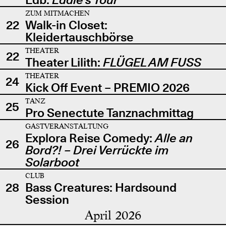
ZUM MITMACHEN
22
Walk-in Closet:
Kleidertauschbörse
THEATER
22
Theater Lilith:
FLÜGEL AM FUSS
THEATER
24
Kick Off Event – PREMIO 2026
TANZ
25
Pro Senectute Tanznachmittag
GASTVERANSTALTUNG
Explora Reise Comedy:
Alle an
26
Bord?! – Drei Verrückte im
Solarboot
CLUB
28
Bass Creatures: Hardsound
Session
April 2026