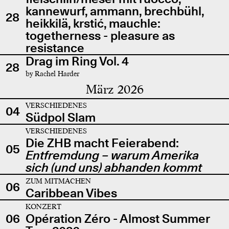
kannewurf, ammann, brechbühl,
28
heikkilä, krstić, mauchle:
togetherness - pleasure as
resistance
Drag im Ring Vol. 4
28
by Rachel Harder
März 2026
VERSCHIEDENES
04
Südpol Slam
VERSCHIEDENES
Die ZHB macht Feierabend:
05
Entfremdung – warum Amerika
sich (und uns) abhanden kommt
ZUM MITMACHEN
06
Caribbean Vibes
KONZERT
06
Opération Zéro - Almost Summer