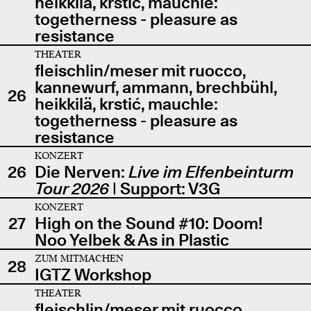
heikkilä, krstić, mauchle:
togetherness - pleasure as
resistance
THEATER
fleischlin/meser mit ruocco,
kannewurf, ammann, brechbühl,
26
heikkilä, krstić, mauchle:
togetherness - pleasure as
resistance
KONZERT
26
Die Nerven:
Live im Elfenbeinturm
Tour 2026
| Support: V3G
KONZERT
27
High on the Sound #10: Doom!
Noo Yelbek & As in Plastic
ZUM MITMACHEN
28
IGTZ Workshop
THEATER
fleischlin/meser mit ruocco,