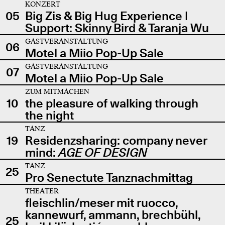
KONZERT
05
Big Zis & Big Hug Experience |
Support: Skinny Bird & Taranja Wu
GASTVERANSTALTUNG
06
Motel a Miio Pop-Up Sale
GASTVERANSTALTUNG
07
Motel a Miio Pop-Up Sale
ZUM MITMACHEN
10
the pleasure of walking through
the night
TANZ
19
Residenzsharing: company never
mind:
AGE OF DESIGN
TANZ
25
Pro Senectute Tanznachmittag
THEATER
fleischlin/meser mit ruocco,
kannewurf, ammann, brechbühl,
25