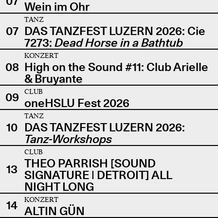
07
Wein im Ohr
TANZ
07
DAS TANZFEST LUZERN 2026: Cie
7273:
Dead Horse in a Bathtub
KONZERT
08
High on the Sound #11: Club Arielle
& Bruyante
CLUB
09
oneHSLU Fest 2026
TANZ
10
DAS TANZFEST LUZERN 2026:
Tanz-Workshops
CLUB
THEO PARRISH [SOUND
13
SIGNATURE | DETROIT] ALL
NIGHT LONG
KONZERT
14
ALTIN GÜN