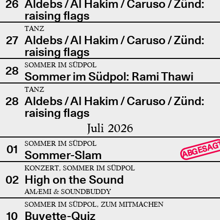
26
Aldebs / Al Hakim / Caruso / Zünd:
raising flags
TANZ
27
Aldebs / Al Hakim / Caruso / Zünd:
raising flags
SOMMER IM SÜDPOL
28
Sommer im Südpol: Rami Thawi
TANZ
28
Aldebs / Al Hakim / Caruso / Zünd:
raising flags
Juli 2026
SOMMER IM SÜDPOL
ABGESAG
01
Sommer-Slam
KONZERT, SOMMER IM SÜDPOL
02
High on the Sound
AMÆMI & SOUNDBUDDY
SOMMER IM SÜDPOL, ZUM MITMACHEN
10
Buvette-Quiz