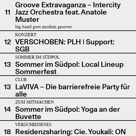
Groove Extravaganza – Intercity
11
Jazz Orchestra feat. Anatole
Muster
big band goes modern grooves
KONZERT
12
VERSCHOBEN: PLH | Support:
SGB
SOMMER IM SÜDPOL
13
Sommer im Südpol: Local Lineup
Sommerfest
CLUB
13
LaVIVA – Die barrierefreie Party für
alle
ZUM MITMACHEN
14
Sommer im Südpol: Yoga an der
Buvette
VERSCHIEDENES
18
Residenzsharing: Cie. Youkali: ON