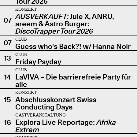
Tour 2026
KONZERT
AUSVERKAUFT:
Jule X, ANRU,
07
areem & Astro Burger:
DiscoTrapper Tour 2026
CLUB
07
Guess who's Back?! w/ Hanna Noir
CLUB
13
Friday Psyday
CLUB
14
LaVIVA – Die barrierefreie Party für
alle
KONZERT
15
Abschlusskonzert Swiss
Conducting Days
GASTVERANSTALTUNG
16
Explora Live Reportage:
Afrika
Extrem