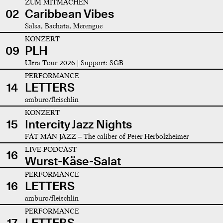
ZUM MITMACHEN
02
Caribbean Vibes
Salsa, Bachata, Merengue
KONZERT
09
PLH
Ultra Tour 2026 | Support: SGB
PERFORMANCE
14
LETTERS
amburo/fleischlin
KONZERT
15
Intercity Jazz Nights
FAT MAN JAZZ – The caliber of Peter Herbolzheimer
LIVE-PODCAST
16
Wurst-Käse-Salat
PERFORMANCE
16
LETTERS
amburo/fleischlin
PERFORMANCE
17
LETTERS