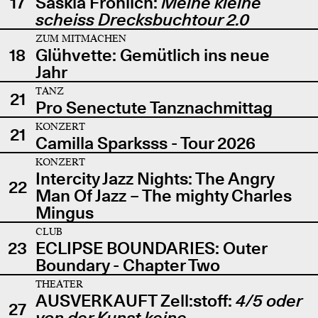
17
Saskia Fröhlich:
Meine kleine
scheiss Drecksbuchtour 2.0
ZUM MITMACHEN
18
Glühvette: Gemütlich ins neue
Jahr
TANZ
21
Pro Senectute Tanznachmittag
KONZERT
21
Camilla Sparksss - Tour 2026
KONZERT
Intercity Jazz Nights: The Angry
22
Man Of Jazz – The mighty Charles
Mingus
CLUB
23
ECLIPSE BOUNDARIES: Outer
Boundary - Chapter Two
THEATER
AUSVERKAUFT Zell:stoff:
4/5 oder
27
von der Kunst keine