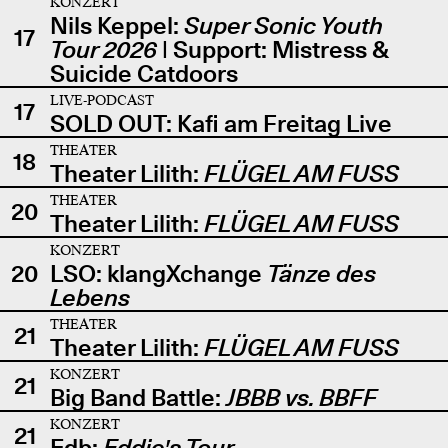
KONZERT
Nils Keppel:
Super Sonic Youth
17
Tour 2026
| Support: Mistress &
Suicide Catdoors
LIVE-PODCAST
17
SOLD OUT: Kafi am Freitag Live
THEATER
18
Theater Lilith:
FLÜGEL AM FUSS
THEATER
20
Theater Lilith:
FLÜGEL AM FUSS
KONZERT
20
LSO: klangXchange
Tänze des
Lebens
THEATER
21
Theater Lilith:
FLÜGEL AM FUSS
KONZERT
21
Big Band Battle:
JBBB vs. BBFF
KONZERT
21
Edb:
Eddie's Tour