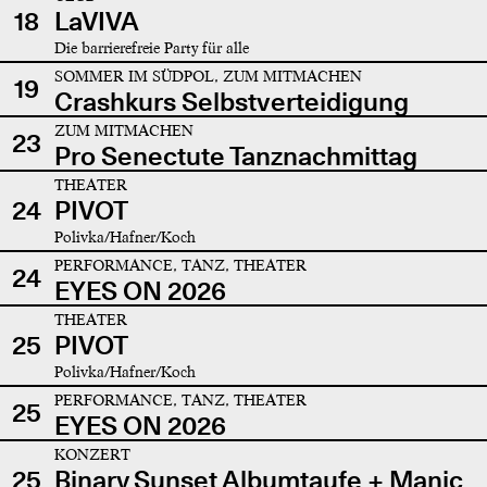
18
LaVIVA
Die barrierefreie Party für alle
SOMMER IM SÜDPOL, ZUM MITMACHEN
19
Crashkurs Selbstverteidigung
ZUM MITMACHEN
23
Pro Senectute Tanznachmittag
THEATER
24
PIVOT
Polivka/Hafner/Koch
PERFORMANCE, TANZ, THEATER
24
EYES ON 2026
THEATER
25
PIVOT
Polivka/Hafner/Koch
PERFORMANCE, TANZ, THEATER
25
EYES ON 2026
KONZERT
25
Binary Sunset Albumtaufe + Manic