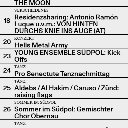
THE MOON
VERSCHIEDENES
Residenzsharing: Antonio Ramón
18
Luque u.v.m.: VON HINTEN
DURCHS KNIE INS AUGE (AT)
KONZERT
20
Hells Metal Army
YOUNG ENSEMBLE SÜDPOL: Kick
23
Offs
TANZ
24
Pro Senectute Tanznachmittag
TANZ
25
Aldebs / Al Hakim / Caruso / Zünd:
raising flags
SOMMER IM SÜDPOL
26
Sommer im Südpol: Gemischter
Chor Obernau
TANZ