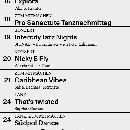
16
Explora
Pilze & Kräuter
ZUM MITMACHEN
18
Pro Senectute Tanznachmittag
KONZERT
19
Intercity Jazz Nights
SIGNAL! – Beromünster with Peter Zihlmann
KONZERT
20
Nicky B Fly
Wo chumi her Tour
ZUM MITMACHEN
21
Caribbean Vibes
Salsa, Bachata, Merengue
TANZ
24
That's twisted
Baptiste Cazaux
TANZ, ZUM MITMACHEN
24
Südpol Dance