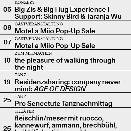
KONZERT
05
Big Zis & Big Hug Experience |
Support: Skinny Bird & Taranja Wu
GASTVERANSTALTUNG
06
Motel a Miio Pop-Up Sale
GASTVERANSTALTUNG
07
Motel a Miio Pop-Up Sale
ZUM MITMACHEN
10
the pleasure of walking through
the night
TANZ
19
Residenzsharing: company never
mind:
AGE OF DESIGN
TANZ
25
Pro Senectute Tanznachmittag
THEATER
fleischlin/meser mit ruocco,
kannewurf, ammann, brechbühl,
25