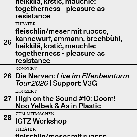
heikkilä, krstić, mauchle:
togetherness - pleasure as
resistance
THEATER
fleischlin/meser mit ruocco,
kannewurf, ammann, brechbühl,
26
heikkilä, krstić, mauchle:
togetherness - pleasure as
resistance
KONZERT
26
Die Nerven:
Live im Elfenbeinturm
Tour 2026
| Support: V3G
KONZERT
27
High on the Sound #10: Doom!
Noo Yelbek & As in Plastic
ZUM MITMACHEN
28
IGTZ Workshop
THEATER
fleischlin/meser mit ruocco,