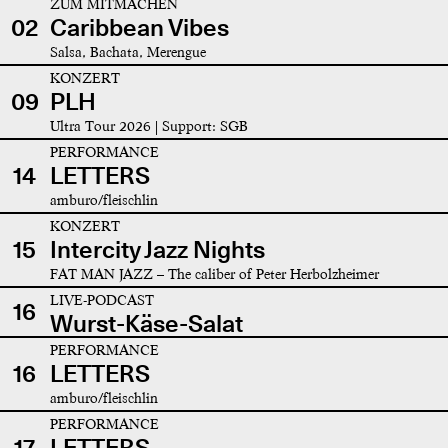
ZUM MITMACHEN
02
Caribbean Vibes
Salsa, Bachata, Merengue
KONZERT
09
PLH
Ultra Tour 2026 | Support: SGB
PERFORMANCE
14
LETTERS
amburo/fleischlin
KONZERT
15
Intercity Jazz Nights
FAT MAN JAZZ – The caliber of Peter Herbolzheimer
LIVE-PODCAST
16
Wurst-Käse-Salat
PERFORMANCE
16
LETTERS
amburo/fleischlin
PERFORMANCE
17
LETTERS