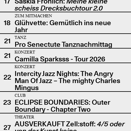
17
Saskia Fröhlich:
Meine kleine
scheiss Drecksbuchtour 2.0
ZUM MITMACHEN
18
Glühvette: Gemütlich ins neue
Jahr
TANZ
21
Pro Senectute Tanznachmittag
KONZERT
21
Camilla Sparksss - Tour 2026
KONZERT
Intercity Jazz Nights: The Angry
22
Man Of Jazz – The mighty Charles
Mingus
CLUB
23
ECLIPSE BOUNDARIES: Outer
Boundary - Chapter Two
THEATER
AUSVERKAUFT Zell:stoff:
4/5 oder
27
von der Kunst keine