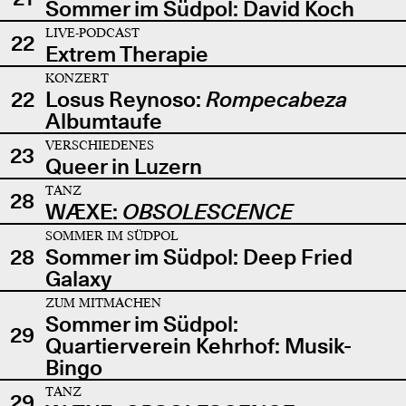
Sommer im Südpol: David Koch
LIVE-PODCAST
22
Extrem Therapie
KONZERT
22
Losus Reynoso:
Rompecabeza
Albumtaufe
VERSCHIEDENES
23
Queer in Luzern
TANZ
28
WÆXE:
OBSOLESCENCE
SOMMER IM SÜDPOL
28
Sommer im Südpol: Deep Fried
Galaxy
ZUM MITMACHEN
Sommer im Südpol:
29
Quartierverein Kehrhof: Musik-
Bingo
TANZ
29