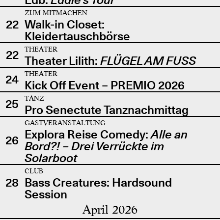
ZUM MITMACHEN
22
Walk-in Closet:
Kleidertauschbörse
THEATER
22
Theater Lilith:
FLÜGEL AM FUSS
THEATER
24
Kick Off Event – PREMIO 2026
TANZ
25
Pro Senectute Tanznachmittag
GASTVERANSTALTUNG
Explora Reise Comedy:
Alle an
26
Bord?! – Drei Verrückte im
Solarboot
CLUB
28
Bass Creatures: Hardsound
Session
April 2026