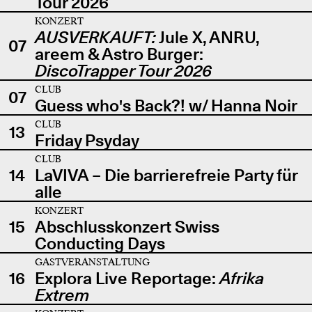
Tour 2026
KONZERT
AUSVERKAUFT:
Jule X, ANRU,
07
areem & Astro Burger:
DiscoTrapper Tour 2026
CLUB
07
Guess who's Back?! w/ Hanna Noir
CLUB
13
Friday Psyday
CLUB
14
LaVIVA – Die barrierefreie Party für
alle
KONZERT
15
Abschlusskonzert Swiss
Conducting Days
GASTVERANSTALTUNG
16
Explora Live Reportage:
Afrika
Extrem