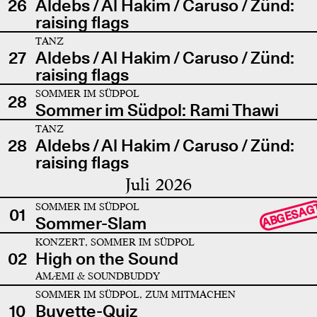
26
Aldebs / Al Hakim / Caruso / Zünd:
raising flags
TANZ
27
Aldebs / Al Hakim / Caruso / Zünd:
raising flags
SOMMER IM SÜDPOL
28
Sommer im Südpol: Rami Thawi
TANZ
28
Aldebs / Al Hakim / Caruso / Zünd:
raising flags
Juli 2026
SOMMER IM SÜDPOL
ABGESAG
01
Sommer-Slam
KONZERT, SOMMER IM SÜDPOL
02
High on the Sound
AMÆMI & SOUNDBUDDY
SOMMER IM SÜDPOL, ZUM MITMACHEN
10
Buvette-Quiz