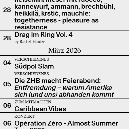
kannewurf, ammann, brechbühl,
28
heikkilä, krstić, mauchle:
togetherness - pleasure as
resistance
Drag im Ring Vol. 4
28
by Rachel Harder
März 2026
VERSCHIEDENES
04
Südpol Slam
VERSCHIEDENES
Die ZHB macht Feierabend:
05
Entfremdung – warum Amerika
sich (und uns) abhanden kommt
ZUM MITMACHEN
06
Caribbean Vibes
KONZERT
06
Opération Zéro - Almost Summer