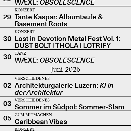
WÆXE:
OBSOLESCENCE
KONZERT
29
Tante Kaspar: Albumtaufe &
Basement Roots
KONZERT
30
Lost in Devotion Metal Fest Vol. 1:
DUST BOLT | THOLA | LOTRIFY
TANZ
30
WÆXE:
OBSOLESCENCE
Juni 2026
VERSCHIEDENES
02
Architekturgalerie Luzern:
KI in
der Architektur
VERSCHIEDENES
03
Sommer im Südpol: Sommer-Slam
ZUM MITMACHEN
05
Caribbean Vibes
KONZERT