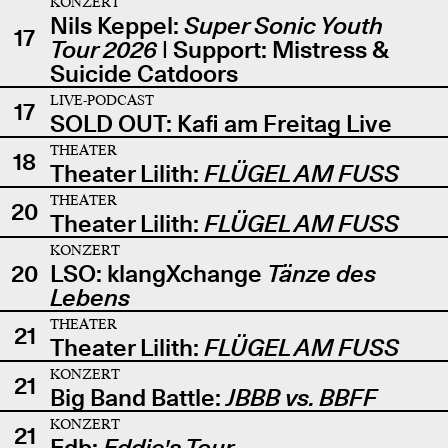
KONZERT
Nils Keppel:
Super Sonic Youth
17
Tour 2026
| Support: Mistress &
Suicide Catdoors
LIVE-PODCAST
17
SOLD OUT: Kafi am Freitag Live
THEATER
18
Theater Lilith:
FLÜGEL AM FUSS
THEATER
20
Theater Lilith:
FLÜGEL AM FUSS
KONZERT
20
LSO: klangXchange
Tänze des
Lebens
THEATER
21
Theater Lilith:
FLÜGEL AM FUSS
KONZERT
21
Big Band Battle:
JBBB vs. BBFF
KONZERT
21
Edb:
Eddie's Tour