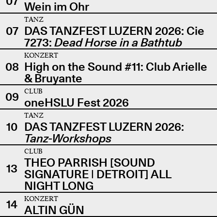
07
Wein im Ohr
TANZ
07
DAS TANZFEST LUZERN 2026: Cie
7273:
Dead Horse in a Bathtub
KONZERT
08
High on the Sound #11: Club Arielle
& Bruyante
CLUB
09
oneHSLU Fest 2026
TANZ
10
DAS TANZFEST LUZERN 2026:
Tanz-Workshops
CLUB
THEO PARRISH [SOUND
13
SIGNATURE | DETROIT] ALL
NIGHT LONG
KONZERT
14
ALTIN GÜN