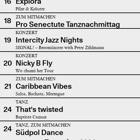
16
Explora
Pilze & Kräuter
ZUM MITMACHEN
18
Pro Senectute Tanznachmittag
KONZERT
19
Intercity Jazz Nights
SIGNAL! – Beromünster with Peter Zihlmann
KONZERT
20
Nicky B Fly
Wo chumi her Tour
ZUM MITMACHEN
21
Caribbean Vibes
Salsa, Bachata, Merengue
TANZ
24
That's twisted
Baptiste Cazaux
TANZ, ZUM MITMACHEN
24
Südpol Dance