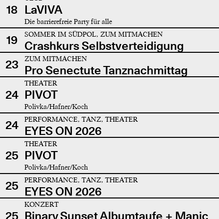
18
LaVIVA
Die barrierefreie Party für alle
SOMMER IM SÜDPOL, ZUM MITMACHEN
19
Crashkurs Selbstverteidigung
ZUM MITMACHEN
23
Pro Senectute Tanznachmittag
THEATER
24
PIVOT
Polivka/Hafner/Koch
PERFORMANCE, TANZ, THEATER
24
EYES ON 2026
THEATER
25
PIVOT
Polivka/Hafner/Koch
PERFORMANCE, TANZ, THEATER
25
EYES ON 2026
KONZERT
25
Binary Sunset Albumtaufe + Manic