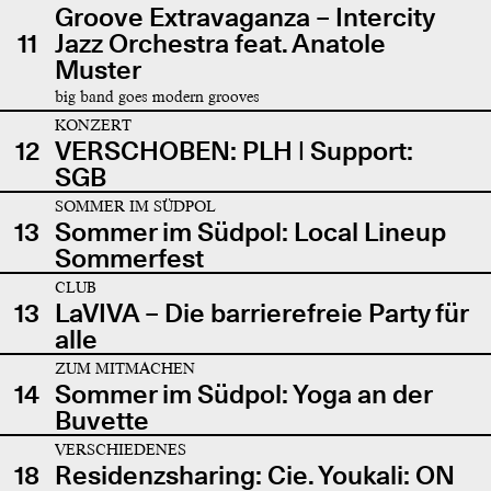
Groove Extravaganza – Intercity
11
Jazz Orchestra feat. Anatole
Muster
big band goes modern grooves
KONZERT
12
VERSCHOBEN: PLH | Support:
SGB
SOMMER IM SÜDPOL
13
Sommer im Südpol: Local Lineup
Sommerfest
CLUB
13
LaVIVA – Die barrierefreie Party für
alle
ZUM MITMACHEN
14
Sommer im Südpol: Yoga an der
Buvette
VERSCHIEDENES
18
Residenzsharing: Cie. Youkali: ON