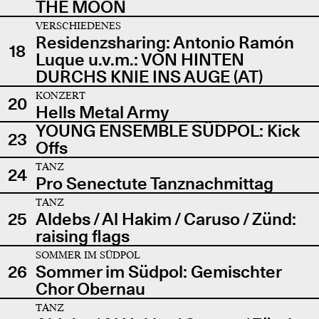
THE MOON
VERSCHIEDENES
Residenzsharing: Antonio Ramón
18
Luque u.v.m.: VON HINTEN
DURCHS KNIE INS AUGE (AT)
KONZERT
20
Hells Metal Army
YOUNG ENSEMBLE SÜDPOL: Kick
23
Offs
TANZ
24
Pro Senectute Tanznachmittag
TANZ
25
Aldebs / Al Hakim / Caruso / Zünd:
raising flags
SOMMER IM SÜDPOL
26
Sommer im Südpol: Gemischter
Chor Obernau
TANZ