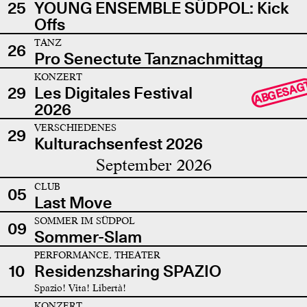
25
YOUNG ENSEMBLE SÜDPOL: Kick
Offs
TANZ
26
Pro Senectute Tanznachmittag
KONZERT
ABGESAG
29
Les Digitales Festival
2026
VERSCHIEDENES
29
Kulturachsenfest 2026
September 2026
CLUB
05
Last Move
SOMMER IM SÜDPOL
09
Sommer-Slam
PERFORMANCE, THEATER
10
Residenzsharing SPAZIO
Spazio! Vita! Libertà!
KONZERT