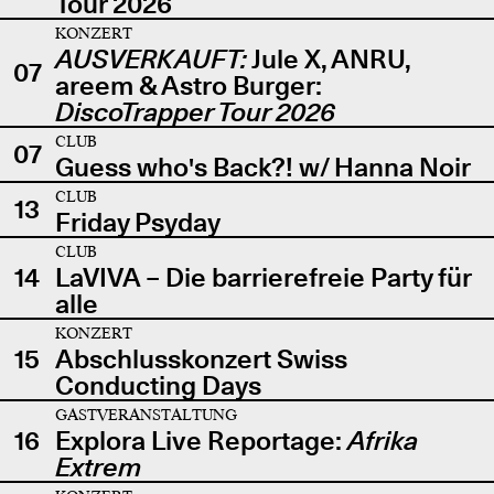
Tour 2026
KONZERT
AUSVERKAUFT:
Jule X, ANRU,
07
areem & Astro Burger:
DiscoTrapper Tour 2026
CLUB
07
Guess who's Back?! w/ Hanna Noir
CLUB
13
Friday Psyday
CLUB
14
LaVIVA – Die barrierefreie Party für
alle
KONZERT
15
Abschlusskonzert Swiss
Conducting Days
GASTVERANSTALTUNG
16
Explora Live Reportage:
Afrika
Extrem