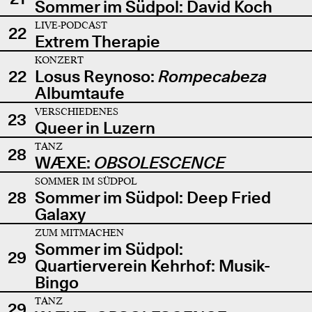
Sommer im Südpol: David Koch
LIVE-PODCAST
22
Extrem Therapie
KONZERT
22
Losus Reynoso:
Rompecabeza
Albumtaufe
VERSCHIEDENES
23
Queer in Luzern
TANZ
28
WÆXE:
OBSOLESCENCE
SOMMER IM SÜDPOL
28
Sommer im Südpol: Deep Fried
Galaxy
ZUM MITMACHEN
Sommer im Südpol:
29
Quartierverein Kehrhof: Musik-
Bingo
TANZ
29