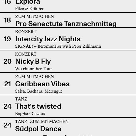
16
Explora
Pilze & Kräuter
ZUM MITMACHEN
18
Pro Senectute Tanznachmittag
KONZERT
19
Intercity Jazz Nights
SIGNAL! – Beromünster with Peter Zihlmann
KONZERT
20
Nicky B Fly
Wo chumi her Tour
ZUM MITMACHEN
21
Caribbean Vibes
Salsa, Bachata, Merengue
TANZ
24
That's twisted
Baptiste Cazaux
TANZ, ZUM MITMACHEN
24
Südpol Dance