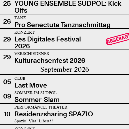
25
YOUNG ENSEMBLE SÜDPOL: Kick
Offs
TANZ
26
Pro Senectute Tanznachmittag
KONZERT
ABGESAG
29
Les Digitales Festival
2026
VERSCHIEDENES
29
Kulturachsenfest 2026
September 2026
CLUB
05
Last Move
SOMMER IM SÜDPOL
09
Sommer-Slam
PERFORMANCE, THEATER
10
Residenzsharing SPAZIO
Spazio! Vita! Libertà!
KONZERT