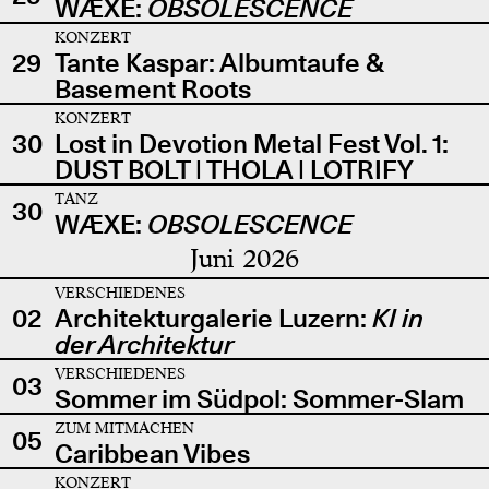
WÆXE:
OBSOLESCENCE
KONZERT
29
Tante Kaspar: Albumtaufe &
Basement Roots
KONZERT
30
Lost in Devotion Metal Fest Vol. 1:
DUST BOLT | THOLA | LOTRIFY
TANZ
30
WÆXE:
OBSOLESCENCE
Juni 2026
VERSCHIEDENES
02
Architekturgalerie Luzern:
KI in
der Architektur
VERSCHIEDENES
03
Sommer im Südpol: Sommer-Slam
ZUM MITMACHEN
05
Caribbean Vibes
KONZERT