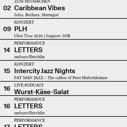
ZUM MITMACHEN
02
Caribbean Vibes
Salsa, Bachata, Merengue
KONZERT
09
PLH
Ultra Tour 2026 | Support: SGB
PERFORMANCE
14
LETTERS
amburo/fleischlin
KONZERT
15
Intercity Jazz Nights
FAT MAN JAZZ – The caliber of Peter Herbolzheimer
LIVE-PODCAST
16
Wurst-Käse-Salat
PERFORMANCE
16
LETTERS
amburo/fleischlin
PERFORMANCE
17
LETTERS