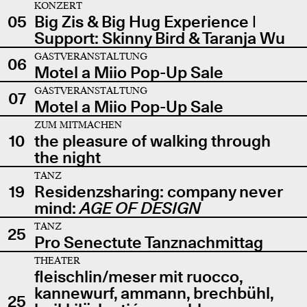
KONZERT
05
Big Zis & Big Hug Experience |
Support: Skinny Bird & Taranja Wu
GASTVERANSTALTUNG
06
Motel a Miio Pop-Up Sale
GASTVERANSTALTUNG
07
Motel a Miio Pop-Up Sale
ZUM MITMACHEN
10
the pleasure of walking through
the night
TANZ
19
Residenzsharing: company never
mind:
AGE OF DESIGN
TANZ
25
Pro Senectute Tanznachmittag
THEATER
fleischlin/meser mit ruocco,
kannewurf, ammann, brechbühl,
25