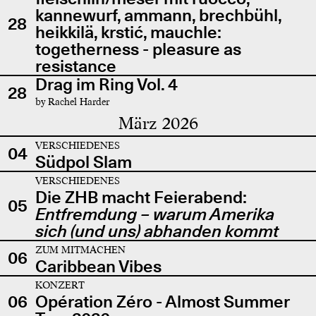
kannewurf, ammann, brechbühl,
28
heikkilä, krstić, mauchle:
togetherness - pleasure as
resistance
Drag im Ring Vol. 4
28
by Rachel Harder
März 2026
VERSCHIEDENES
04
Südpol Slam
VERSCHIEDENES
Die ZHB macht Feierabend:
05
Entfremdung – warum Amerika
sich (und uns) abhanden kommt
ZUM MITMACHEN
06
Caribbean Vibes
KONZERT
06
Opération Zéro - Almost Summer