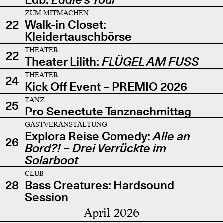
ZUM MITMACHEN
22
Walk-in Closet:
Kleidertauschbörse
THEATER
22
Theater Lilith:
FLÜGEL AM FUSS
THEATER
24
Kick Off Event – PREMIO 2026
TANZ
25
Pro Senectute Tanznachmittag
GASTVERANSTALTUNG
Explora Reise Comedy:
Alle an
26
Bord?! – Drei Verrückte im
Solarboot
CLUB
28
Bass Creatures: Hardsound
Session
April 2026