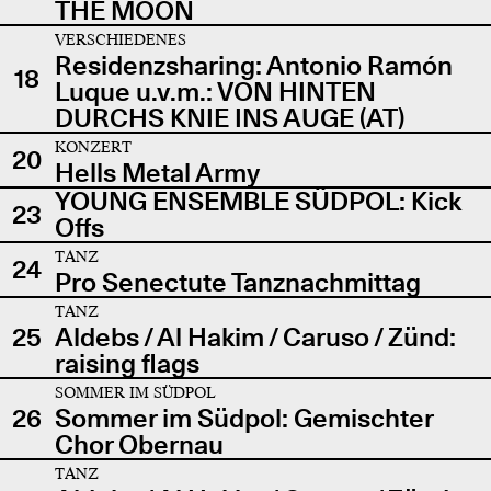
THE MOON
VERSCHIEDENES
Residenzsharing: Antonio Ramón
18
Luque u.v.m.: VON HINTEN
DURCHS KNIE INS AUGE (AT)
KONZERT
20
Hells Metal Army
YOUNG ENSEMBLE SÜDPOL: Kick
23
Offs
TANZ
24
Pro Senectute Tanznachmittag
TANZ
25
Aldebs / Al Hakim / Caruso / Zünd:
raising flags
SOMMER IM SÜDPOL
26
Sommer im Südpol: Gemischter
Chor Obernau
TANZ