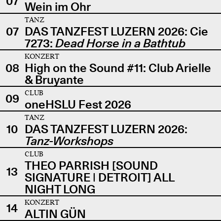
07
Wein im Ohr
TANZ
07
DAS TANZFEST LUZERN 2026: Cie
7273:
Dead Horse in a Bathtub
KONZERT
08
High on the Sound #11: Club Arielle
& Bruyante
CLUB
09
oneHSLU Fest 2026
TANZ
10
DAS TANZFEST LUZERN 2026:
Tanz-Workshops
CLUB
THEO PARRISH [SOUND
13
SIGNATURE | DETROIT] ALL
NIGHT LONG
KONZERT
14
ALTIN GÜN