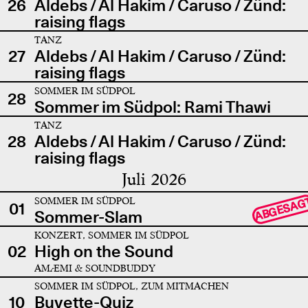
26
Aldebs / Al Hakim / Caruso / Zünd:
raising flags
TANZ
27
Aldebs / Al Hakim / Caruso / Zünd:
raising flags
SOMMER IM SÜDPOL
28
Sommer im Südpol: Rami Thawi
TANZ
28
Aldebs / Al Hakim / Caruso / Zünd:
raising flags
Juli 2026
SOMMER IM SÜDPOL
ABGESAG
01
Sommer-Slam
KONZERT, SOMMER IM SÜDPOL
02
High on the Sound
AMÆMI & SOUNDBUDDY
SOMMER IM SÜDPOL, ZUM MITMACHEN
10
Buvette-Quiz