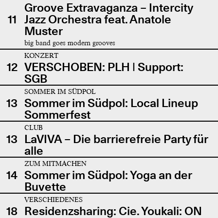
Groove Extravaganza – Intercity
11
Jazz Orchestra feat. Anatole
Muster
big band goes modern grooves
KONZERT
12
VERSCHOBEN: PLH | Support:
SGB
SOMMER IM SÜDPOL
13
Sommer im Südpol: Local Lineup
Sommerfest
CLUB
13
LaVIVA – Die barrierefreie Party für
alle
ZUM MITMACHEN
14
Sommer im Südpol: Yoga an der
Buvette
VERSCHIEDENES
18
Residenzsharing: Cie. Youkali: ON