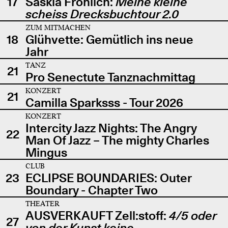
17
Saskia Fröhlich:
Meine kleine
scheiss Drecksbuchtour 2.0
ZUM MITMACHEN
18
Glühvette: Gemütlich ins neue
Jahr
TANZ
21
Pro Senectute Tanznachmittag
KONZERT
21
Camilla Sparksss - Tour 2026
KONZERT
Intercity Jazz Nights: The Angry
22
Man Of Jazz – The mighty Charles
Mingus
CLUB
23
ECLIPSE BOUNDARIES: Outer
Boundary - Chapter Two
THEATER
AUSVERKAUFT Zell:stoff:
4/5 oder
27
von der Kunst keine