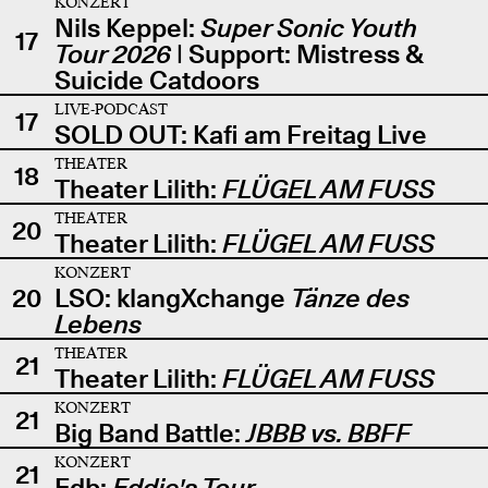
KONZERT
Nils Keppel:
Super Sonic Youth
17
Tour 2026
| Support: Mistress &
Suicide Catdoors
LIVE-PODCAST
17
SOLD OUT: Kafi am Freitag Live
THEATER
18
Theater Lilith:
FLÜGEL AM FUSS
THEATER
20
Theater Lilith:
FLÜGEL AM FUSS
KONZERT
20
LSO: klangXchange
Tänze des
Lebens
THEATER
21
Theater Lilith:
FLÜGEL AM FUSS
KONZERT
21
Big Band Battle:
JBBB vs. BBFF
KONZERT
21
Edb:
Eddie's Tour