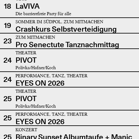
18
LaVIVA
Die barrierefreie Party für alle
SOMMER IM SÜDPOL, ZUM MITMACHEN
19
Crashkurs Selbstverteidigung
ZUM MITMACHEN
23
Pro Senectute Tanznachmittag
THEATER
24
PIVOT
Polivka/Hafner/Koch
PERFORMANCE, TANZ, THEATER
24
EYES ON 2026
THEATER
25
PIVOT
Polivka/Hafner/Koch
PERFORMANCE, TANZ, THEATER
25
EYES ON 2026
KONZERT
25
Binary Sunset Albumtaufe + Manic