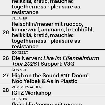
heikkilä, krstić, mauchle:
togetherness - pleasure as
resistance
THEATER
fleischlin/meser mit ruocco,
kannewurf, ammann, brechbühl,
26
heikkilä, krstić, mauchle:
togetherness - pleasure as
resistance
KONZERT
26
Die Nerven:
Live im Elfenbeinturm
Tour 2026
| Support: V3G
KONZERT
27
High on the Sound #10: Doom!
Noo Yelbek & As in Plastic
ZUM MITMACHEN
28
IGTZ Workshop
THEATER
fleischlin/meser mit ruocco,