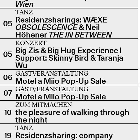
Wien
TANZ
Residenzsharings: WÆXE
05
OBSOLESCENCE
& Neil
Höhener
THE IN BETWEEN
KONZERT
Big Zis & Big Hug Experience |
05
Support: Skinny Bird & Taranja
Wu
GASTVERANSTALTUNG
06
Motel a Miio Pop-Up Sale
GASTVERANSTALTUNG
07
Motel a Miio Pop-Up Sale
ZUM MITMACHEN
10
the pleasure of walking through
the night
TANZ
19
Residenzsharing: company