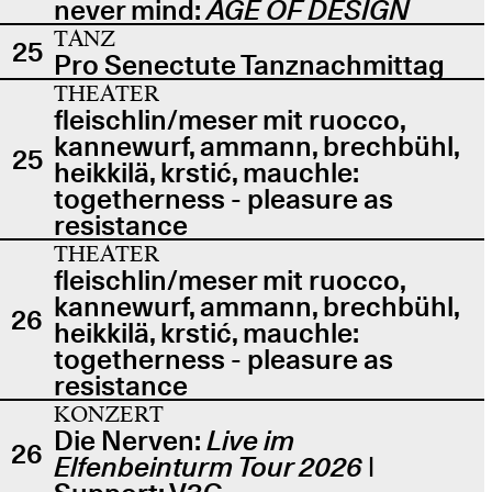
never mind:
AGE OF DESIGN
TANZ
25
Pro Senectute Tanznachmittag
THEATER
fleischlin/meser mit ruocco,
kannewurf, ammann, brechbühl,
25
heikkilä, krstić, mauchle:
togetherness - pleasure as
resistance
THEATER
fleischlin/meser mit ruocco,
kannewurf, ammann, brechbühl,
26
heikkilä, krstić, mauchle:
togetherness - pleasure as
resistance
KONZERT
Die Nerven:
Live im
26
Elfenbeinturm Tour 2026
|