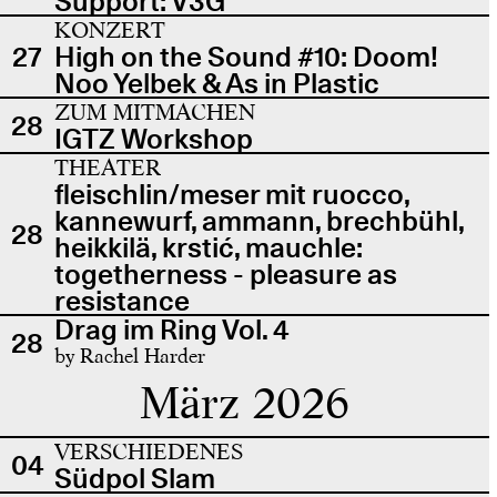
Support: V3G
KONZERT
27
High on the Sound #10: Doom!
Noo Yelbek & As in Plastic
ZUM MITMACHEN
28
IGTZ Workshop
THEATER
fleischlin/meser mit ruocco,
kannewurf, ammann, brechbühl,
28
heikkilä, krstić, mauchle:
togetherness - pleasure as
resistance
Drag im Ring Vol. 4
28
by Rachel Harder
März 2026
VERSCHIEDENES
04
Südpol Slam