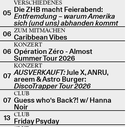
VERSCHIEDENES
Die ZHB macht Feierabend:
05
Entfremdung – warum Amerika
sich (und uns) abhanden kommt
ZUM MITMACHEN
06
Caribbean Vibes
KONZERT
06
Opération Zéro - Almost
Summer Tour 2026
KONZERT
AUSVERKAUFT:
Jule X, ANRU,
07
areem & Astro Burger:
DiscoTrapper Tour 2026
CLUB
07
Guess who's Back?! w/ Hanna
Noir
CLUB
13
Friday Psyday