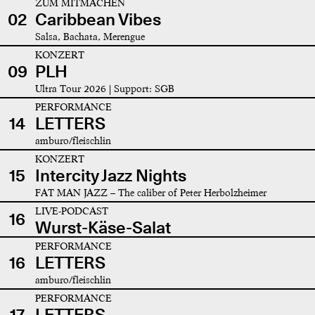
ZUM MITMACHEN
02
Caribbean Vibes
Salsa, Bachata, Merengue
KONZERT
09
PLH
Ultra Tour 2026 | Support: SGB
PERFORMANCE
14
LETTERS
amburo/fleischlin
KONZERT
15
Intercity Jazz Nights
FAT MAN JAZZ – The caliber of Peter Herbolzheimer
LIVE-PODCAST
16
Wurst-Käse-Salat
PERFORMANCE
16
LETTERS
amburo/fleischlin
PERFORMANCE
17
LETTERS