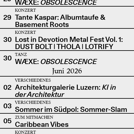
WÆXE:
OBSOLESCENCE
KONZERT
29
Tante Kaspar: Albumtaufe &
Basement Roots
KONZERT
30
Lost in Devotion Metal Fest Vol. 1:
DUST BOLT | THOLA | LOTRIFY
TANZ
30
WÆXE:
OBSOLESCENCE
Juni 2026
VERSCHIEDENES
02
Architekturgalerie Luzern:
KI in
der Architektur
VERSCHIEDENES
03
Sommer im Südpol: Sommer-Slam
ZUM MITMACHEN
05
Caribbean Vibes
KONZERT