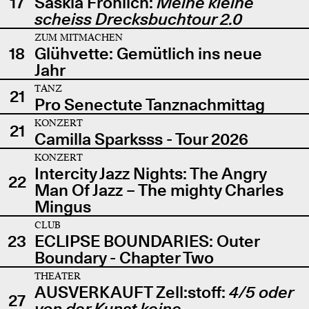
17
Saskia Fröhlich:
Meine kleine
scheiss Drecksbuchtour 2.0
ZUM MITMACHEN
18
Glühvette: Gemütlich ins neue
Jahr
TANZ
21
Pro Senectute Tanznachmittag
KONZERT
21
Camilla Sparksss - Tour 2026
KONZERT
Intercity Jazz Nights: The Angry
22
Man Of Jazz – The mighty Charles
Mingus
CLUB
23
ECLIPSE BOUNDARIES: Outer
Boundary - Chapter Two
THEATER
AUSVERKAUFT Zell:stoff:
4/5 oder
27
von der Kunst keine