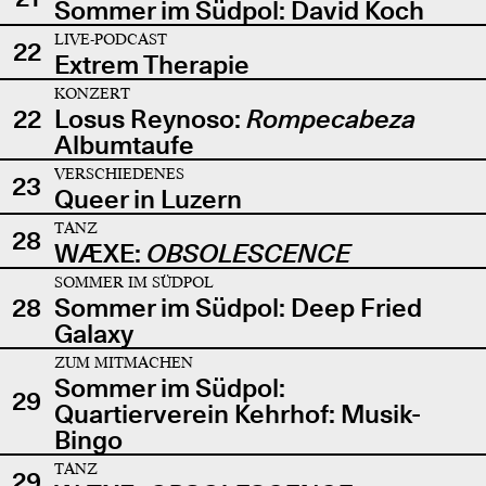
Sommer im Südpol: David Koch
LIVE-PODCAST
22
Extrem Therapie
KONZERT
22
Losus Reynoso:
Rompecabeza
Albumtaufe
VERSCHIEDENES
23
Queer in Luzern
TANZ
28
WÆXE:
OBSOLESCENCE
SOMMER IM SÜDPOL
28
Sommer im Südpol: Deep Fried
Galaxy
ZUM MITMACHEN
Sommer im Südpol:
29
Quartierverein Kehrhof: Musik-
Bingo
TANZ
29