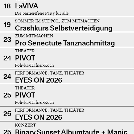
18
LaVIVA
Die barrierefreie Party für alle
SOMMER IM SÜDPOL, ZUM MITMACHEN
19
Crashkurs Selbstverteidigung
ZUM MITMACHEN
23
Pro Senectute Tanznachmittag
THEATER
24
PIVOT
Polivka/Hafner/Koch
PERFORMANCE, TANZ, THEATER
24
EYES ON 2026
THEATER
25
PIVOT
Polivka/Hafner/Koch
PERFORMANCE, TANZ, THEATER
25
EYES ON 2026
KONZERT
25
Binary Sunset Albumtaufe + Manic