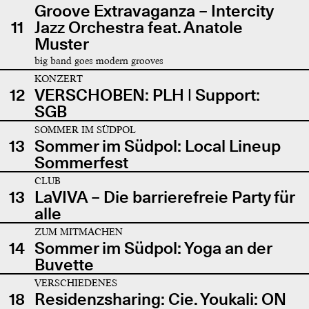
Groove Extravaganza – Intercity
11
Jazz Orchestra feat. Anatole
Muster
big band goes modern grooves
KONZERT
12
VERSCHOBEN: PLH | Support:
SGB
SOMMER IM SÜDPOL
13
Sommer im Südpol: Local Lineup
Sommerfest
CLUB
13
LaVIVA – Die barrierefreie Party für
alle
ZUM MITMACHEN
14
Sommer im Südpol: Yoga an der
Buvette
VERSCHIEDENES
18
Residenzsharing: Cie. Youkali: ON