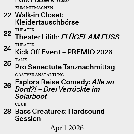
ZUM MITMACHEN
22
Walk-in Closet:
Kleidertauschbörse
THEATER
22
Theater Lilith:
FLÜGEL AM FUSS
THEATER
24
Kick Off Event – PREMIO 2026
TANZ
25
Pro Senectute Tanznachmittag
GASTVERANSTALTUNG
Explora Reise Comedy:
Alle an
26
Bord?! – Drei Verrückte im
Solarboot
CLUB
28
Bass Creatures: Hardsound
Session
April 2026