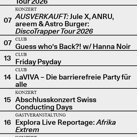
Tour 2026
KONZERT
AUSVERKAUFT:
Jule X, ANRU,
07
areem & Astro Burger:
DiscoTrapper Tour 2026
CLUB
07
Guess who's Back?! w/ Hanna Noir
CLUB
13
Friday Psyday
CLUB
14
LaVIVA – Die barrierefreie Party für
alle
KONZERT
15
Abschlusskonzert Swiss
Conducting Days
GASTVERANSTALTUNG
16
Explora Live Reportage:
Afrika
Extrem