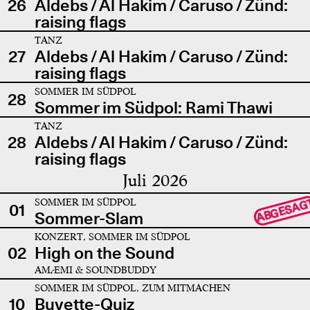
26
Aldebs / Al Hakim / Caruso / Zünd:
raising flags
TANZ
27
Aldebs / Al Hakim / Caruso / Zünd:
raising flags
SOMMER IM SÜDPOL
28
Sommer im Südpol: Rami Thawi
TANZ
28
Aldebs / Al Hakim / Caruso / Zünd:
raising flags
Juli 2026
SOMMER IM SÜDPOL
ABGESAG
01
Sommer-Slam
KONZERT, SOMMER IM SÜDPOL
02
High on the Sound
AMÆMI & SOUNDBUDDY
SOMMER IM SÜDPOL, ZUM MITMACHEN
10
Buvette-Quiz