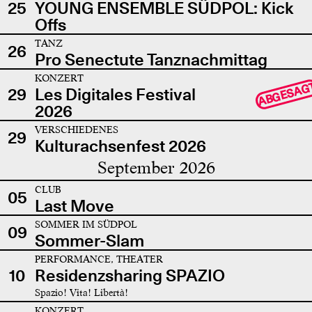
25
YOUNG ENSEMBLE SÜDPOL: Kick
Offs
TANZ
26
Pro Senectute Tanznachmittag
KONZERT
ABGESAG
29
Les Digitales Festival
2026
VERSCHIEDENES
29
Kulturachsenfest 2026
September 2026
CLUB
05
Last Move
SOMMER IM SÜDPOL
09
Sommer-Slam
PERFORMANCE, THEATER
10
Residenzsharing SPAZIO
Spazio! Vita! Libertà!
KONZERT