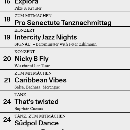
16
Explora
Pilze & Kräuter
ZUM MITMACHEN
18
Pro Senectute Tanznachmittag
KONZERT
19
Intercity Jazz Nights
SIGNAL! – Beromünster with Peter Zihlmann
KONZERT
20
Nicky B Fly
Wo chumi her Tour
ZUM MITMACHEN
21
Caribbean Vibes
Salsa, Bachata, Merengue
TANZ
24
That's twisted
Baptiste Cazaux
TANZ, ZUM MITMACHEN
24
Südpol Dance