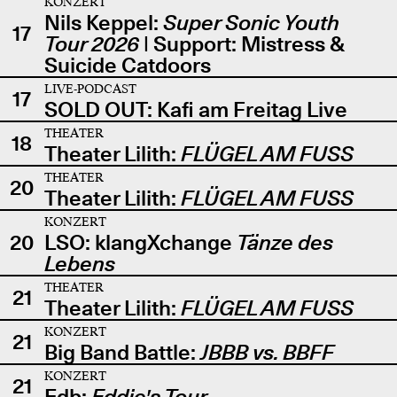
KONZERT
Nils Keppel:
Super Sonic Youth
17
Tour 2026
| Support: Mistress &
Suicide Catdoors
LIVE-PODCAST
17
SOLD OUT: Kafi am Freitag Live
THEATER
18
Theater Lilith:
FLÜGEL AM FUSS
THEATER
20
Theater Lilith:
FLÜGEL AM FUSS
KONZERT
20
LSO: klangXchange
Tänze des
Lebens
THEATER
21
Theater Lilith:
FLÜGEL AM FUSS
KONZERT
21
Big Band Battle:
JBBB vs. BBFF
KONZERT
21
Edb:
Eddie's Tour