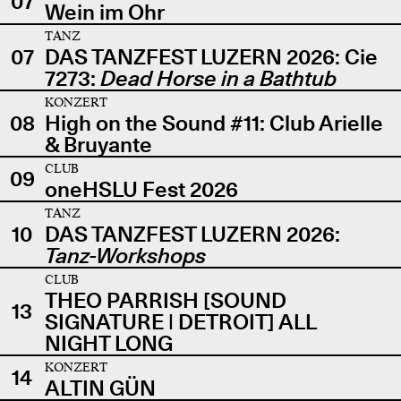
07
Wein im Ohr
TANZ
07
DAS TANZFEST LUZERN 2026: Cie
7273:
Dead Horse in a Bathtub
KONZERT
08
High on the Sound #11: Club Arielle
& Bruyante
CLUB
09
oneHSLU Fest 2026
TANZ
10
DAS TANZFEST LUZERN 2026:
Tanz-Workshops
CLUB
THEO PARRISH [SOUND
13
SIGNATURE | DETROIT] ALL
NIGHT LONG
KONZERT
14
ALTIN GÜN