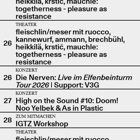
heikkilä, krstić, mauchle:
togetherness - pleasure as
resistance
THEATER
fleischlin/meser mit ruocco,
kannewurf, ammann, brechbühl,
26
heikkilä, krstić, mauchle:
togetherness - pleasure as
resistance
KONZERT
26
Die Nerven:
Live im Elfenbeinturm
Tour 2026
| Support: V3G
KONZERT
27
High on the Sound #10: Doom!
Noo Yelbek & As in Plastic
ZUM MITMACHEN
28
IGTZ Workshop
THEATER
fleischlin/meser mit ruocco,