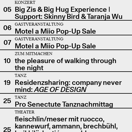
KONZERT
05
Big Zis & Big Hug Experience |
Support: Skinny Bird & Taranja Wu
GASTVERANSTALTUNG
06
Motel a Miio Pop-Up Sale
GASTVERANSTALTUNG
07
Motel a Miio Pop-Up Sale
ZUM MITMACHEN
10
the pleasure of walking through
the night
TANZ
19
Residenzsharing: company never
mind:
AGE OF DESIGN
TANZ
25
Pro Senectute Tanznachmittag
THEATER
fleischlin/meser mit ruocco,
kannewurf, ammann, brechbühl,
25