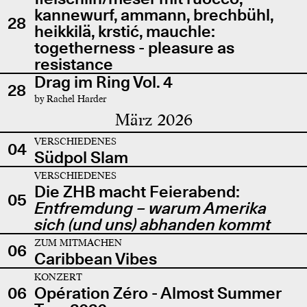
kannewurf, ammann, brechbühl,
28
heikkilä, krstić, mauchle:
togetherness - pleasure as
resistance
Drag im Ring Vol. 4
28
by Rachel Harder
März 2026
VERSCHIEDENES
04
Südpol Slam
VERSCHIEDENES
Die ZHB macht Feierabend:
05
Entfremdung – warum Amerika
sich (und uns) abhanden kommt
ZUM MITMACHEN
06
Caribbean Vibes
KONZERT
06
Opération Zéro - Almost Summer