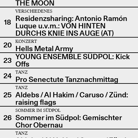
THE MOON
VERSCHIEDENES
Residenzsharing: Antonio Ramón
18
Luque u.v.m.: VON HINTEN
DURCHS KNIE INS AUGE (AT)
KONZERT
20
Hells Metal Army
YOUNG ENSEMBLE SÜDPOL: Kick
23
Offs
TANZ
24
Pro Senectute Tanznachmittag
TANZ
25
Aldebs / Al Hakim / Caruso / Zünd:
raising flags
SOMMER IM SÜDPOL
26
Sommer im Südpol: Gemischter
Chor Obernau
TANZ