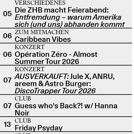
VERSCHIEDENES
Die ZHB macht Feierabend:
05
Entfremdung – warum Amerika
sich (und uns) abhanden kommt
ZUM MITMACHEN
06
Caribbean Vibes
KONZERT
06
Opération Zéro - Almost
Summer Tour 2026
KONZERT
AUSVERKAUFT:
Jule X, ANRU,
07
areem & Astro Burger:
DiscoTrapper Tour 2026
CLUB
07
Guess who's Back?! w/ Hanna
Noir
CLUB
13
Friday Psyday