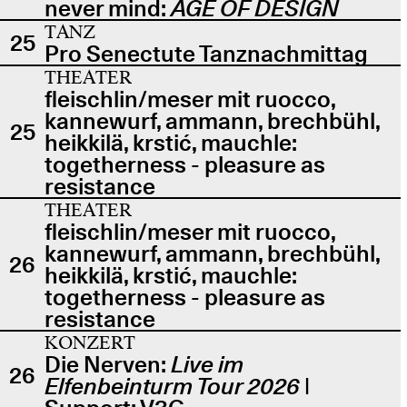
never mind:
AGE OF DESIGN
TANZ
25
Pro Senectute Tanznachmittag
THEATER
fleischlin/meser mit ruocco,
kannewurf, ammann, brechbühl,
25
heikkilä, krstić, mauchle:
togetherness - pleasure as
resistance
THEATER
fleischlin/meser mit ruocco,
kannewurf, ammann, brechbühl,
26
heikkilä, krstić, mauchle:
togetherness - pleasure as
resistance
KONZERT
Die Nerven:
Live im
26
Elfenbeinturm Tour 2026
|