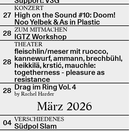
Support: V3G
KONZERT
27
High on the Sound #10: Doom!
Noo Yelbek & As in Plastic
ZUM MITMACHEN
28
IGTZ Workshop
THEATER
fleischlin/meser mit ruocco,
kannewurf, ammann, brechbühl,
28
heikkilä, krstić, mauchle:
togetherness - pleasure as
resistance
Drag im Ring Vol. 4
28
by Rachel Harder
März 2026
VERSCHIEDENES
04
Südpol Slam