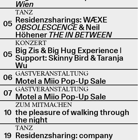
Wien
TANZ
Residenzsharings: WÆXE
05
OBSOLESCENCE
& Neil
Höhener
THE IN BETWEEN
KONZERT
Big Zis & Big Hug Experience |
05
Support: Skinny Bird & Taranja
Wu
GASTVERANSTALTUNG
06
Motel a Miio Pop-Up Sale
GASTVERANSTALTUNG
07
Motel a Miio Pop-Up Sale
ZUM MITMACHEN
10
the pleasure of walking through
the night
TANZ
19
Residenzsharing: company