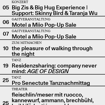
KONZERT
05
Big Zis & Big Hug Experience |
Support: Skinny Bird & Taranja Wu
GASTVERANSTALTUNG
06
Motel a Miio Pop-Up Sale
GASTVERANSTALTUNG
07
Motel a Miio Pop-Up Sale
ZUM MITMACHEN
10
the pleasure of walking through
the night
TANZ
19
Residenzsharing: company never
mind:
AGE OF DESIGN
TANZ
25
Pro Senectute Tanznachmittag
THEATER
fleischlin/meser mit ruocco,
kannewurf, ammann, brechbühl,
25