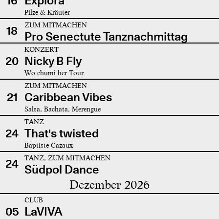
16
Explora
Pilze & Kräuter
ZUM MITMACHEN
18
Pro Senectute Tanznachmittag
KONZERT
20
Nicky B Fly
Wo chumi her Tour
ZUM MITMACHEN
21
Caribbean Vibes
Salsa, Bachata, Merengue
TANZ
24
That's twisted
Baptiste Cazaux
TANZ, ZUM MITMACHEN
24
Südpol Dance
Dezember 2026
CLUB
05
LaVIVA