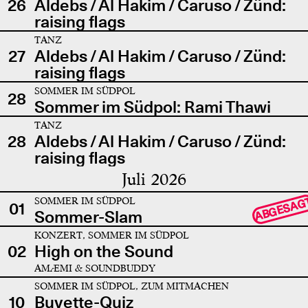
26
Aldebs / Al Hakim / Caruso / Zünd:
raising flags
TANZ
27
Aldebs / Al Hakim / Caruso / Zünd:
raising flags
SOMMER IM SÜDPOL
28
Sommer im Südpol: Rami Thawi
TANZ
28
Aldebs / Al Hakim / Caruso / Zünd:
raising flags
Juli 2026
SOMMER IM SÜDPOL
ABGESAG
01
Sommer-Slam
KONZERT, SOMMER IM SÜDPOL
02
High on the Sound
AMÆMI & SOUNDBUDDY
SOMMER IM SÜDPOL, ZUM MITMACHEN
10
Buvette-Quiz