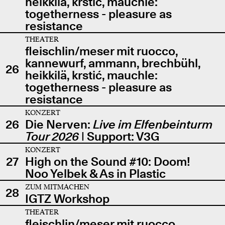
heikkilä, krstić, mauchle:
togetherness - pleasure as
resistance
THEATER
fleischlin/meser mit ruocco,
kannewurf, ammann, brechbühl,
26
heikkilä, krstić, mauchle:
togetherness - pleasure as
resistance
KONZERT
26
Die Nerven:
Live im Elfenbeinturm
Tour 2026
| Support: V3G
KONZERT
27
High on the Sound #10: Doom!
Noo Yelbek & As in Plastic
ZUM MITMACHEN
28
IGTZ Workshop
THEATER
fleischlin/meser mit ruocco,