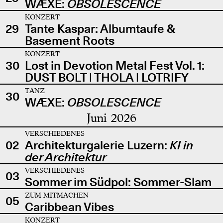
WÆXE:
OBSOLESCENCE
KONZERT
29
Tante Kaspar: Albumtaufe &
Basement Roots
KONZERT
30
Lost in Devotion Metal Fest Vol. 1:
DUST BOLT | THOLA | LOTRIFY
TANZ
30
WÆXE:
OBSOLESCENCE
Juni 2026
VERSCHIEDENES
02
Architekturgalerie Luzern:
KI in
der Architektur
VERSCHIEDENES
03
Sommer im Südpol: Sommer-Slam
ZUM MITMACHEN
05
Caribbean Vibes
KONZERT