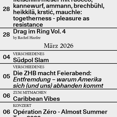
kannewurf, ammann, brechbühl,
28
heikkilä, krstić, mauchle:
togetherness - pleasure as
resistance
Drag im Ring Vol. 4
28
by Rachel Harder
März 2026
VERSCHIEDENES
04
Südpol Slam
VERSCHIEDENES
Die ZHB macht Feierabend:
05
Entfremdung – warum Amerika
sich (und uns) abhanden kommt
ZUM MITMACHEN
06
Caribbean Vibes
KONZERT
06
Opération Zéro - Almost Summer