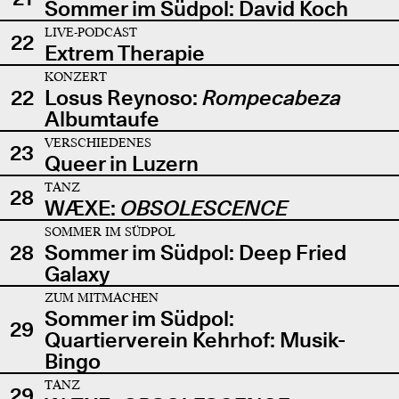
Sommer im Südpol: David Koch
LIVE-PODCAST
22
Extrem Therapie
KONZERT
22
Losus Reynoso:
Rompecabeza
Albumtaufe
VERSCHIEDENES
23
Queer in Luzern
TANZ
28
WÆXE:
OBSOLESCENCE
SOMMER IM SÜDPOL
28
Sommer im Südpol: Deep Fried
Galaxy
ZUM MITMACHEN
Sommer im Südpol:
29
Quartierverein Kehrhof: Musik-
Bingo
TANZ
29