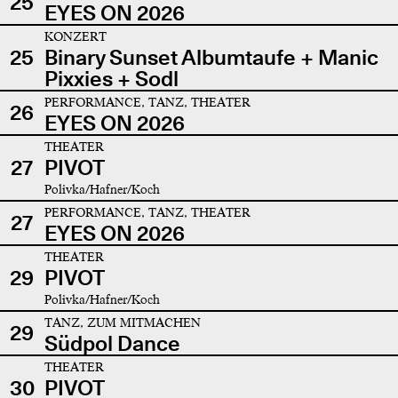
25
EYES ON 2026
KONZERT
25
Binary Sunset Albumtaufe + Manic
Pixxies + Sodl
PERFORMANCE, TANZ, THEATER
26
EYES ON 2026
THEATER
27
PIVOT
Polivka/Hafner/Koch
PERFORMANCE, TANZ, THEATER
27
EYES ON 2026
THEATER
29
PIVOT
Polivka/Hafner/Koch
TANZ, ZUM MITMACHEN
29
Südpol Dance
THEATER
30
PIVOT