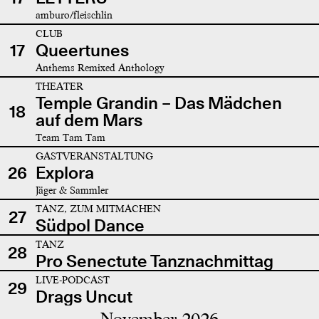
amburo/fleischlin
CLUB
17
Queertunes
Anthems Remixed Anthology
THEATER
Temple Grandin – Das Mädchen
18
auf dem Mars
Team Tam Tam
GASTVERANSTALTUNG
26
Explora
Jäger & Sammler
TANZ, ZUM MITMACHEN
27
Südpol Dance
TANZ
28
Pro Senectute Tanznachmittag
LIVE-PODCAST
29
Drags Uncut
November 2026