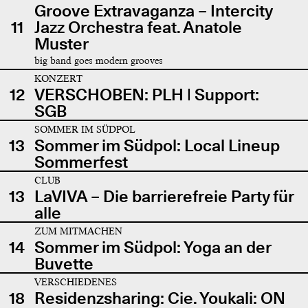
Groove Extravaganza – Intercity
11
Jazz Orchestra feat. Anatole
Muster
big band goes modern grooves
KONZERT
12
VERSCHOBEN: PLH | Support:
SGB
SOMMER IM SÜDPOL
13
Sommer im Südpol: Local Lineup
Sommerfest
CLUB
13
LaVIVA – Die barrierefreie Party für
alle
ZUM MITMACHEN
14
Sommer im Südpol: Yoga an der
Buvette
VERSCHIEDENES
18
Residenzsharing: Cie. Youkali: ON