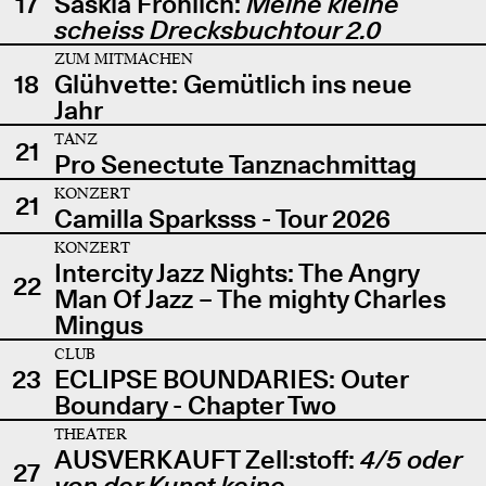
17
Saskia Fröhlich:
Meine kleine
scheiss Drecksbuchtour 2.0
ZUM MITMACHEN
18
Glühvette: Gemütlich ins neue
Jahr
TANZ
21
Pro Senectute Tanznachmittag
KONZERT
21
Camilla Sparksss - Tour 2026
KONZERT
Intercity Jazz Nights: The Angry
22
Man Of Jazz – The mighty Charles
Mingus
CLUB
23
ECLIPSE BOUNDARIES: Outer
Boundary - Chapter Two
THEATER
AUSVERKAUFT Zell:stoff:
4/5 oder
27
von der Kunst keine