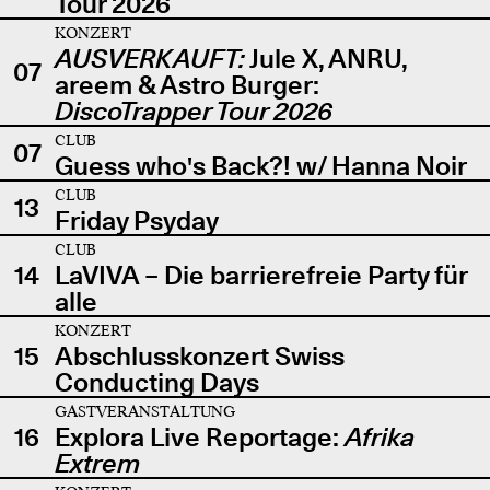
Tour 2026
KONZERT
AUSVERKAUFT:
Jule X, ANRU,
07
areem & Astro Burger:
DiscoTrapper Tour 2026
CLUB
07
Guess who's Back?! w/ Hanna Noir
CLUB
13
Friday Psyday
CLUB
14
LaVIVA – Die barrierefreie Party für
alle
KONZERT
15
Abschlusskonzert Swiss
Conducting Days
GASTVERANSTALTUNG
16
Explora Live Reportage:
Afrika
Extrem