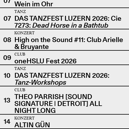
07
Wein im Ohr
TANZ
07
DAS TANZFEST LUZERN 2026: Cie
7273:
Dead Horse in a Bathtub
KONZERT
08
High on the Sound #11: Club Arielle
& Bruyante
CLUB
09
oneHSLU Fest 2026
TANZ
10
DAS TANZFEST LUZERN 2026:
Tanz-Workshops
CLUB
THEO PARRISH [SOUND
13
SIGNATURE | DETROIT] ALL
NIGHT LONG
KONZERT
14
ALTIN GÜN