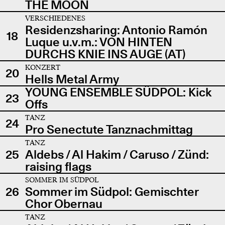
THE MOON
VERSCHIEDENES
Residenzsharing: Antonio Ramón
18
Luque u.v.m.: VON HINTEN
DURCHS KNIE INS AUGE (AT)
KONZERT
20
Hells Metal Army
YOUNG ENSEMBLE SÜDPOL: Kick
23
Offs
TANZ
24
Pro Senectute Tanznachmittag
TANZ
25
Aldebs / Al Hakim / Caruso / Zünd:
raising flags
SOMMER IM SÜDPOL
26
Sommer im Südpol: Gemischter
Chor Obernau
TANZ