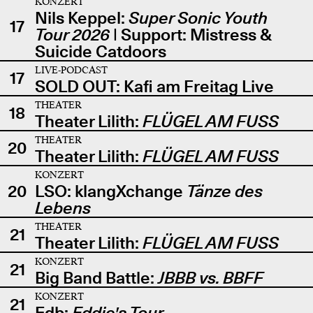
KONZERT
Nils Keppel:
Super Sonic Youth
17
Tour 2026
| Support: Mistress &
Suicide Catdoors
LIVE-PODCAST
17
SOLD OUT: Kafi am Freitag Live
THEATER
18
Theater Lilith:
FLÜGEL AM FUSS
THEATER
20
Theater Lilith:
FLÜGEL AM FUSS
KONZERT
20
LSO: klangXchange
Tänze des
Lebens
THEATER
21
Theater Lilith:
FLÜGEL AM FUSS
KONZERT
21
Big Band Battle:
JBBB vs. BBFF
KONZERT
21
Edb:
Eddie's Tour