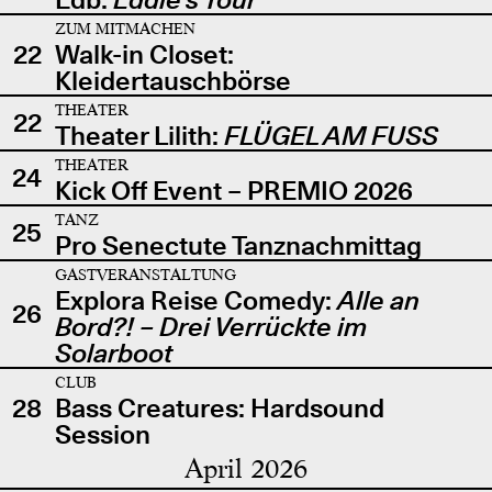
ZUM MITMACHEN
22
Walk-in Closet:
Kleidertauschbörse
THEATER
22
Theater Lilith:
FLÜGEL AM FUSS
THEATER
24
Kick Off Event – PREMIO 2026
TANZ
25
Pro Senectute Tanznachmittag
GASTVERANSTALTUNG
Explora Reise Comedy:
Alle an
26
Bord?! – Drei Verrückte im
Solarboot
CLUB
28
Bass Creatures: Hardsound
Session
April 2026