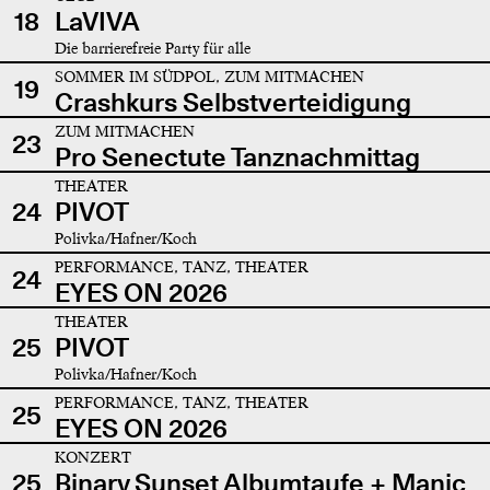
18
LaVIVA
Die barrierefreie Party für alle
SOMMER IM SÜDPOL, ZUM MITMACHEN
19
Crashkurs Selbstverteidigung
ZUM MITMACHEN
23
Pro Senectute Tanznachmittag
THEATER
24
PIVOT
Polivka/Hafner/Koch
PERFORMANCE, TANZ, THEATER
24
EYES ON 2026
THEATER
25
PIVOT
Polivka/Hafner/Koch
PERFORMANCE, TANZ, THEATER
25
EYES ON 2026
KONZERT
25
Binary Sunset Albumtaufe + Manic