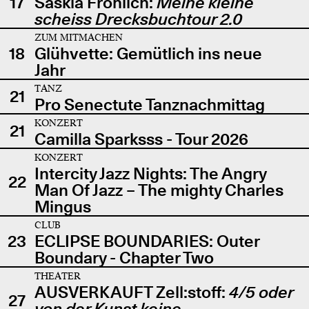
17
Saskia Fröhlich:
Meine kleine
scheiss Drecksbuchtour 2.0
ZUM MITMACHEN
18
Glühvette: Gemütlich ins neue
Jahr
TANZ
21
Pro Senectute Tanznachmittag
KONZERT
21
Camilla Sparksss - Tour 2026
KONZERT
Intercity Jazz Nights: The Angry
22
Man Of Jazz – The mighty Charles
Mingus
CLUB
23
ECLIPSE BOUNDARIES: Outer
Boundary - Chapter Two
THEATER
AUSVERKAUFT Zell:stoff:
4/5 oder
27
von der Kunst keine