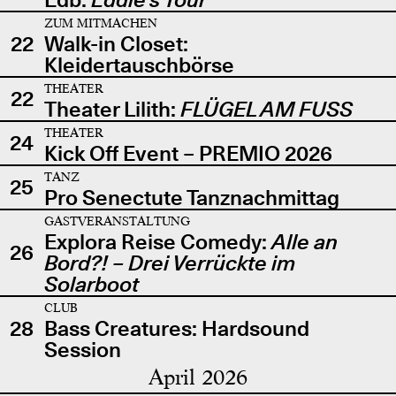
ZUM MITMACHEN
22
Walk-in Closet:
Kleidertauschbörse
THEATER
22
Theater Lilith:
FLÜGEL AM FUSS
THEATER
24
Kick Off Event – PREMIO 2026
TANZ
25
Pro Senectute Tanznachmittag
GASTVERANSTALTUNG
Explora Reise Comedy:
Alle an
26
Bord?! – Drei Verrückte im
Solarboot
CLUB
28
Bass Creatures: Hardsound
Session
April 2026