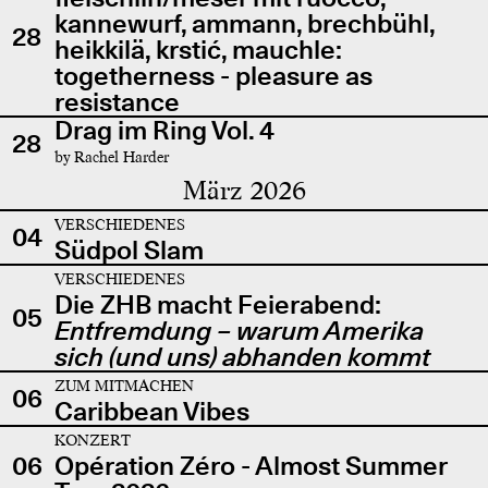
kannewurf, ammann, brechbühl,
28
heikkilä, krstić, mauchle:
togetherness - pleasure as
resistance
Drag im Ring Vol. 4
28
by Rachel Harder
März 2026
VERSCHIEDENES
04
Südpol Slam
VERSCHIEDENES
Die ZHB macht Feierabend:
05
Entfremdung – warum Amerika
sich (und uns) abhanden kommt
ZUM MITMACHEN
06
Caribbean Vibes
KONZERT
06
Opération Zéro - Almost Summer