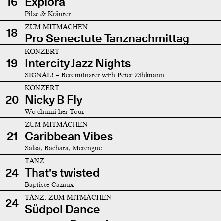
16
Explora
Pilze & Kräuter
ZUM MITMACHEN
18
Pro Senectute Tanznachmittag
KONZERT
19
Intercity Jazz Nights
SIGNAL! – Beromünster with Peter Zihlmann
KONZERT
20
Nicky B Fly
Wo chumi her Tour
ZUM MITMACHEN
21
Caribbean Vibes
Salsa, Bachata, Merengue
TANZ
24
That's twisted
Baptiste Cazaux
TANZ, ZUM MITMACHEN
24
Südpol Dance