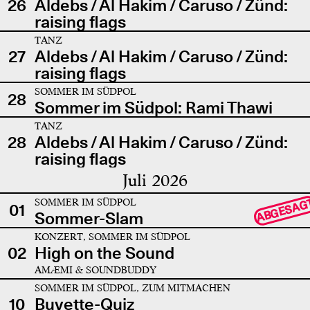
26
Aldebs / Al Hakim / Caruso / Zünd:
raising flags
TANZ
27
Aldebs / Al Hakim / Caruso / Zünd:
raising flags
SOMMER IM SÜDPOL
28
Sommer im Südpol: Rami Thawi
TANZ
28
Aldebs / Al Hakim / Caruso / Zünd:
raising flags
Juli 2026
SOMMER IM SÜDPOL
ABGESAG
01
Sommer-Slam
KONZERT, SOMMER IM SÜDPOL
02
High on the Sound
AMÆMI & SOUNDBUDDY
SOMMER IM SÜDPOL, ZUM MITMACHEN
10
Buvette-Quiz