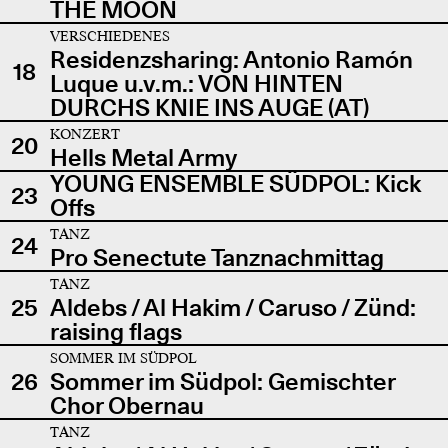
THE MOON
VERSCHIEDENES
Residenzsharing: Antonio Ramón
18
Luque u.v.m.: VON HINTEN
DURCHS KNIE INS AUGE (AT)
KONZERT
20
Hells Metal Army
YOUNG ENSEMBLE SÜDPOL: Kick
23
Offs
TANZ
24
Pro Senectute Tanznachmittag
TANZ
25
Aldebs / Al Hakim / Caruso / Zünd:
raising flags
SOMMER IM SÜDPOL
26
Sommer im Südpol: Gemischter
Chor Obernau
TANZ