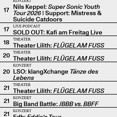
KONZERT
Nils Keppel:
Super Sonic Youth
17
Tour 2026
| Support: Mistress &
Suicide Catdoors
LIVE-PODCAST
17
SOLD OUT: Kafi am Freitag Live
THEATER
18
Theater Lilith:
FLÜGEL AM FUSS
THEATER
20
Theater Lilith:
FLÜGEL AM FUSS
KONZERT
20
LSO: klangXchange
Tänze des
Lebens
THEATER
21
Theater Lilith:
FLÜGEL AM FUSS
KONZERT
21
Big Band Battle:
JBBB vs. BBFF
KONZERT
21
Edb:
Eddie's Tour