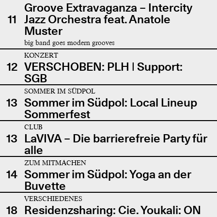
Groove Extravaganza – Intercity
11
Jazz Orchestra feat. Anatole
Muster
big band goes modern grooves
KONZERT
12
VERSCHOBEN: PLH | Support:
SGB
SOMMER IM SÜDPOL
13
Sommer im Südpol: Local Lineup
Sommerfest
CLUB
13
LaVIVA – Die barrierefreie Party für
alle
ZUM MITMACHEN
14
Sommer im Südpol: Yoga an der
Buvette
VERSCHIEDENES
18
Residenzsharing: Cie. Youkali: ON