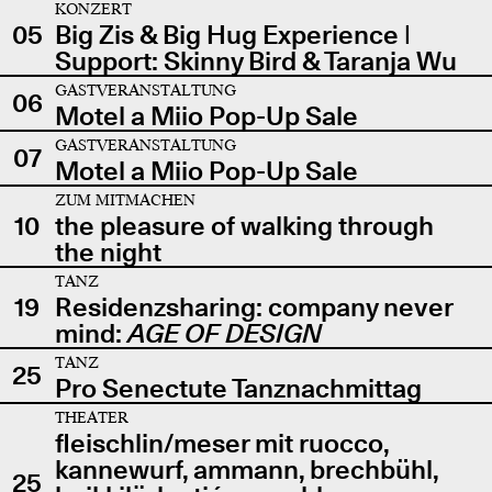
KONZERT
05
Big Zis & Big Hug Experience |
Support: Skinny Bird & Taranja Wu
GASTVERANSTALTUNG
06
Motel a Miio Pop-Up Sale
GASTVERANSTALTUNG
07
Motel a Miio Pop-Up Sale
ZUM MITMACHEN
10
the pleasure of walking through
the night
TANZ
19
Residenzsharing: company never
mind:
AGE OF DESIGN
TANZ
25
Pro Senectute Tanznachmittag
THEATER
fleischlin/meser mit ruocco,
kannewurf, ammann, brechbühl,
25