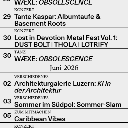
WÆXE:
OBSOLESCENCE
KONZERT
29
Tante Kaspar: Albumtaufe &
Basement Roots
KONZERT
30
Lost in Devotion Metal Fest Vol. 1:
DUST BOLT | THOLA | LOTRIFY
TANZ
30
WÆXE:
OBSOLESCENCE
Juni 2026
VERSCHIEDENES
02
Architekturgalerie Luzern:
KI in
der Architektur
VERSCHIEDENES
03
Sommer im Südpol: Sommer-Slam
ZUM MITMACHEN
05
Caribbean Vibes
KONZERT