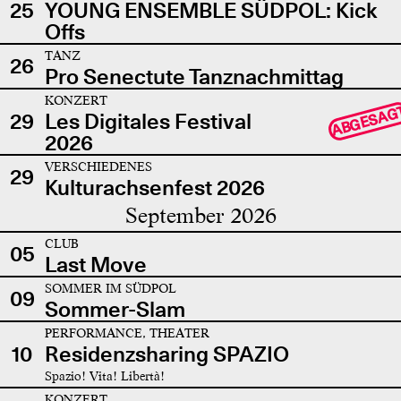
25
YOUNG ENSEMBLE SÜDPOL: Kick
Offs
TANZ
26
Pro Senectute Tanznachmittag
KONZERT
ABGESAG
29
Les Digitales Festival
2026
VERSCHIEDENES
29
Kulturachsenfest 2026
September 2026
CLUB
05
Last Move
SOMMER IM SÜDPOL
09
Sommer-Slam
PERFORMANCE, THEATER
10
Residenzsharing SPAZIO
Spazio! Vita! Libertà!
KONZERT