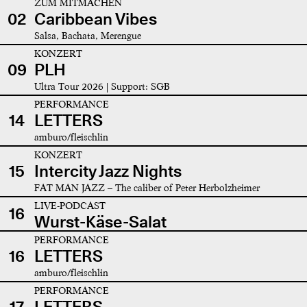
ZUM MITMACHEN
02
Caribbean Vibes
Salsa, Bachata, Merengue
KONZERT
09
PLH
Ultra Tour 2026 | Support: SGB
PERFORMANCE
14
LETTERS
amburo/fleischlin
KONZERT
15
Intercity Jazz Nights
FAT MAN JAZZ – The caliber of Peter Herbolzheimer
LIVE-PODCAST
16
Wurst-Käse-Salat
PERFORMANCE
16
LETTERS
amburo/fleischlin
PERFORMANCE
17
LETTERS