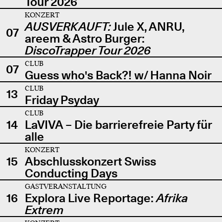
Tour 2026
KONZERT
AUSVERKAUFT:
Jule X, ANRU,
07
areem & Astro Burger:
DiscoTrapper Tour 2026
CLUB
07
Guess who's Back?! w/ Hanna Noir
CLUB
13
Friday Psyday
CLUB
14
LaVIVA – Die barrierefreie Party für
alle
KONZERT
15
Abschlusskonzert Swiss
Conducting Days
GASTVERANSTALTUNG
16
Explora Live Reportage:
Afrika
Extrem