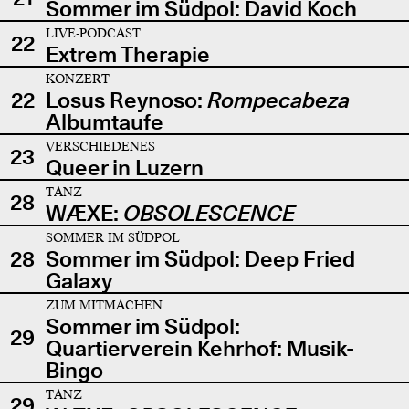
Sommer im Südpol: David Koch
LIVE-PODCAST
22
Extrem Therapie
KONZERT
22
Losus Reynoso:
Rompecabeza
Albumtaufe
VERSCHIEDENES
23
Queer in Luzern
TANZ
28
WÆXE:
OBSOLESCENCE
SOMMER IM SÜDPOL
28
Sommer im Südpol: Deep Fried
Galaxy
ZUM MITMACHEN
Sommer im Südpol:
29
Quartierverein Kehrhof: Musik-
Bingo
TANZ
29