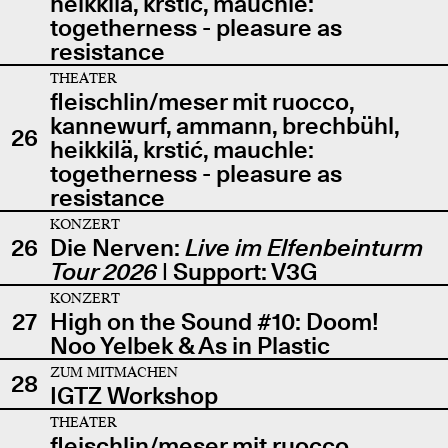
heikkilä, krstić, mauchle:
togetherness - pleasure as
resistance
THEATER
fleischlin/meser mit ruocco,
kannewurf, ammann, brechbühl,
26
heikkilä, krstić, mauchle:
togetherness - pleasure as
resistance
KONZERT
26
Die Nerven:
Live im Elfenbeinturm
Tour 2026
| Support: V3G
KONZERT
27
High on the Sound #10: Doom!
Noo Yelbek & As in Plastic
ZUM MITMACHEN
28
IGTZ Workshop
THEATER
fleischlin/meser mit ruocco,