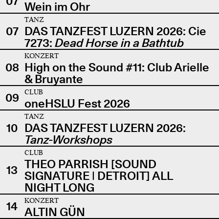
07
Wein im Ohr
TANZ
07
DAS TANZFEST LUZERN 2026: Cie
7273:
Dead Horse in a Bathtub
KONZERT
08
High on the Sound #11: Club Arielle
& Bruyante
CLUB
09
oneHSLU Fest 2026
TANZ
10
DAS TANZFEST LUZERN 2026:
Tanz-Workshops
CLUB
THEO PARRISH [SOUND
13
SIGNATURE | DETROIT] ALL
NIGHT LONG
KONZERT
14
ALTIN GÜN