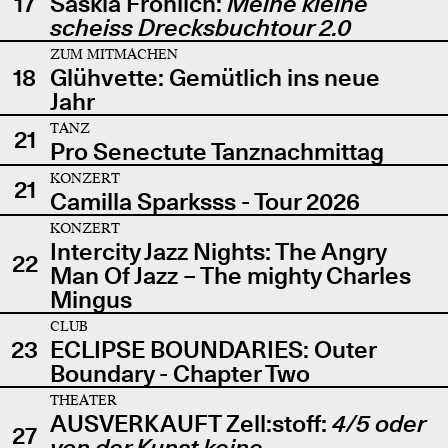
17
Saskia Fröhlich:
Meine kleine
scheiss Drecksbuchtour 2.0
ZUM MITMACHEN
18
Glühvette: Gemütlich ins neue
Jahr
TANZ
21
Pro Senectute Tanznachmittag
KONZERT
21
Camilla Sparksss - Tour 2026
KONZERT
Intercity Jazz Nights: The Angry
22
Man Of Jazz – The mighty Charles
Mingus
CLUB
23
ECLIPSE BOUNDARIES: Outer
Boundary - Chapter Two
THEATER
AUSVERKAUFT Zell:stoff:
4/5 oder
27
von der Kunst keine