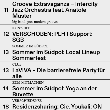
Groove Extravaganza – Intercity
11
Jazz Orchestra feat. Anatole
Muster
big band goes modern grooves
KONZERT
12
VERSCHOBEN: PLH | Support:
SGB
SOMMER IM SÜDPOL
13
Sommer im Südpol: Local Lineup
Sommerfest
CLUB
13
LaVIVA – Die barrierefreie Party für
alle
ZUM MITMACHEN
14
Sommer im Südpol: Yoga an der
Buvette
VERSCHIEDENES
18
Residenzsharing: Cie. Youkali: ON