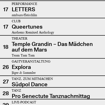
PERFORMANCE
17
LETTERS
amburo/fleischlin
CLUB
17
Queertunes
Anthems Remixed Anthology
THEATER
Temple Grandin – Das Mädchen
18
auf dem Mars
Team Tam Tam
GASTVERANSTALTUNG
26
Explora
Jäger & Sammler
TANZ, ZUM MITMACHEN
27
Südpol Dance
TANZ
28
Pro Senectute Tanznachmittag
LIVE-PODCAST
29