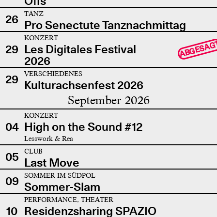
Offs
TANZ
26
Pro Senectute Tanznachmittag
KONZERT
ABGESAG
29
Les Digitales Festival
2026
VERSCHIEDENES
29
Kulturachsenfest 2026
September 2026
KONZERT
04
High on the Sound #12
Lesswork & Rea
CLUB
05
Last Move
SOMMER IM SÜDPOL
09
Sommer-Slam
PERFORMANCE, THEATER
10
Residenzsharing SPAZIO