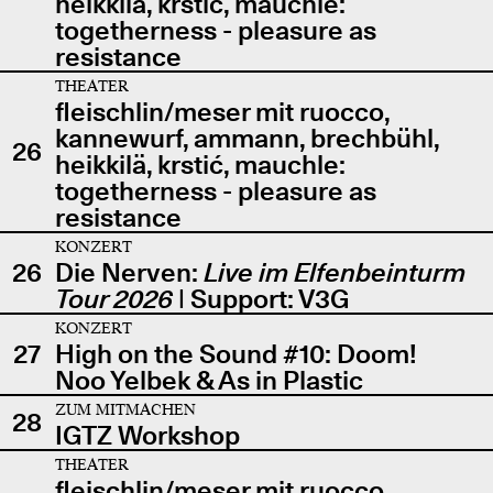
heikkilä, krstić, mauchle:
togetherness - pleasure as
resistance
THEATER
fleischlin/meser mit ruocco,
kannewurf, ammann, brechbühl,
26
heikkilä, krstić, mauchle:
togetherness - pleasure as
resistance
KONZERT
26
Die Nerven:
Live im Elfenbeinturm
Tour 2026
| Support: V3G
KONZERT
27
High on the Sound #10: Doom!
Noo Yelbek & As in Plastic
ZUM MITMACHEN
28
IGTZ Workshop
THEATER
fleischlin/meser mit ruocco,