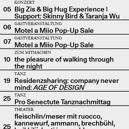
KONZERT
05
Big Zis & Big Hug Experience |
Support: Skinny Bird & Taranja Wu
GASTVERANSTALTUNG
06
Motel a Miio Pop-Up Sale
GASTVERANSTALTUNG
07
Motel a Miio Pop-Up Sale
ZUM MITMACHEN
10
the pleasure of walking through
the night
TANZ
19
Residenzsharing: company never
mind:
AGE OF DESIGN
TANZ
25
Pro Senectute Tanznachmittag
THEATER
fleischlin/meser mit ruocco,
kannewurf, ammann, brechbühl,
25