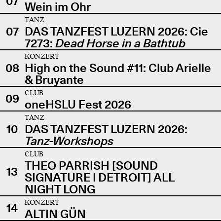
07
Wein im Ohr
TANZ
07
DAS TANZFEST LUZERN 2026: Cie
7273:
Dead Horse in a Bathtub
KONZERT
08
High on the Sound #11: Club Arielle
& Bruyante
CLUB
09
oneHSLU Fest 2026
TANZ
10
DAS TANZFEST LUZERN 2026:
Tanz-Workshops
CLUB
THEO PARRISH [SOUND
13
SIGNATURE | DETROIT] ALL
NIGHT LONG
KONZERT
14
ALTIN GÜN