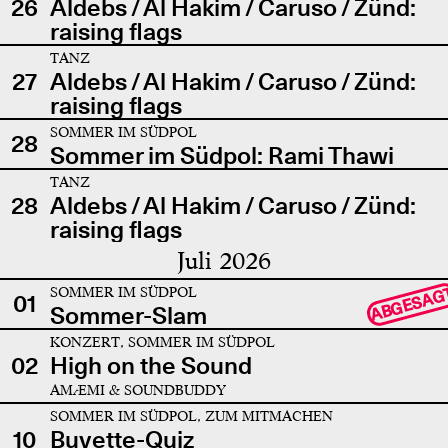
26
Aldebs / Al Hakim / Caruso / Zünd:
raising flags
TANZ
27
Aldebs / Al Hakim / Caruso / Zünd:
raising flags
SOMMER IM SÜDPOL
28
Sommer im Südpol: Rami Thawi
TANZ
28
Aldebs / Al Hakim / Caruso / Zünd:
raising flags
Juli 2026
SOMMER IM SÜDPOL
ABGESAG
01
Sommer-Slam
KONZERT, SOMMER IM SÜDPOL
02
High on the Sound
AMÆMI & SOUNDBUDDY
SOMMER IM SÜDPOL, ZUM MITMACHEN
10
Buvette-Quiz