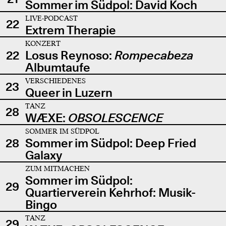
Sommer im Südpol: David Koch
LIVE-PODCAST
22
Extrem Therapie
KONZERT
22
Losus Reynoso:
Rompecabeza
Albumtaufe
VERSCHIEDENES
23
Queer in Luzern
TANZ
28
WÆXE:
OBSOLESCENCE
SOMMER IM SÜDPOL
28
Sommer im Südpol: Deep Fried
Galaxy
ZUM MITMACHEN
Sommer im Südpol:
29
Quartierverein Kehrhof: Musik-
Bingo
TANZ
29