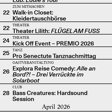
ZUM MITMACHEN
22
Walk-in Closet:
Kleidertauschbörse
THEATER
22
Theater Lilith:
FLÜGEL AM FUSS
THEATER
24
Kick Off Event – PREMIO 2026
TANZ
25
Pro Senectute Tanznachmittag
GASTVERANSTALTUNG
Explora Reise Comedy:
Alle an
26
Bord?! – Drei Verrückte im
Solarboot
CLUB
28
Bass Creatures: Hardsound
Session
April 2026