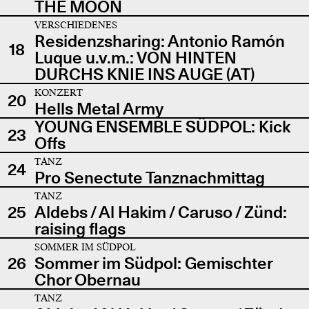
THE MOON
VERSCHIEDENES
Residenzsharing: Antonio Ramón
18
Luque u.v.m.: VON HINTEN
DURCHS KNIE INS AUGE (AT)
KONZERT
20
Hells Metal Army
YOUNG ENSEMBLE SÜDPOL: Kick
23
Offs
TANZ
24
Pro Senectute Tanznachmittag
TANZ
25
Aldebs / Al Hakim / Caruso / Zünd:
raising flags
SOMMER IM SÜDPOL
26
Sommer im Südpol: Gemischter
Chor Obernau
TANZ