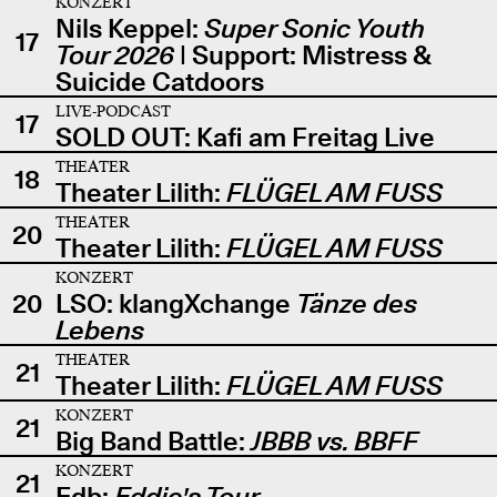
KONZERT
Nils Keppel:
Super Sonic Youth
17
Tour 2026
| Support: Mistress &
Suicide Catdoors
LIVE-PODCAST
17
SOLD OUT: Kafi am Freitag Live
THEATER
18
Theater Lilith:
FLÜGEL AM FUSS
THEATER
20
Theater Lilith:
FLÜGEL AM FUSS
KONZERT
20
LSO: klangXchange
Tänze des
Lebens
THEATER
21
Theater Lilith:
FLÜGEL AM FUSS
KONZERT
21
Big Band Battle:
JBBB vs. BBFF
KONZERT
21
Edb:
Eddie's Tour