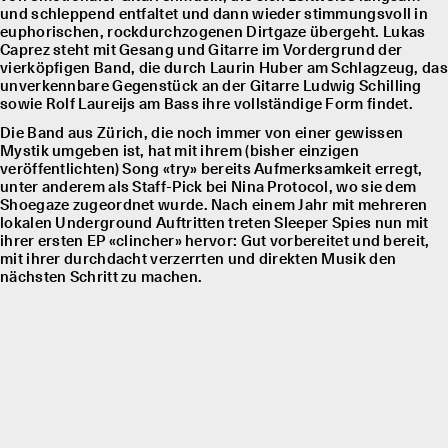
und schleppend entfaltet und dann wieder stimmungsvoll in
euphorischen, rockdurchzogenen Dirtgaze übergeht. Lukas
Caprez steht mit Gesang und Gitarre im Vordergrund der
vierköpfigen Band, die durch Laurin Huber am Schlagzeug, das
unverkennbare Gegenstück an der Gitarre Ludwig Schilling
sowie Rolf Laureĳs am Bass ihre vollständige Form findet.
Die Band aus Zürich, die noch immer von einer gewissen
Mystik umgeben ist, hat mit ihrem (bisher einzigen
veröffentlichten) Song «try» bereits Aufmerksamkeit erregt,
unter anderem als Staff-Pick bei Nina Protocol, wo sie dem
Shoegaze zugeordnet wurde. Nach einem Jahr mit mehreren
lokalen Underground Auftritten treten Sleeper Spies nun mit
ihrer ersten EP «clincher» hervor: Gut vorbereitet und bereit,
mit ihrer durchdacht verzerrten und direkten Musik den
nächsten Schritt zu machen.