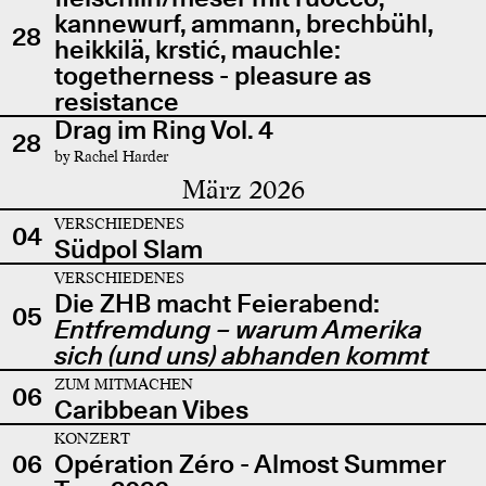
kannewurf, ammann, brechbühl,
28
heikkilä, krstić, mauchle:
togetherness - pleasure as
resistance
Drag im Ring Vol. 4
28
by Rachel Harder
März 2026
VERSCHIEDENES
04
Südpol Slam
VERSCHIEDENES
Die ZHB macht Feierabend:
05
Entfremdung – warum Amerika
sich (und uns) abhanden kommt
ZUM MITMACHEN
06
Caribbean Vibes
KONZERT
06
Opération Zéro - Almost Summer