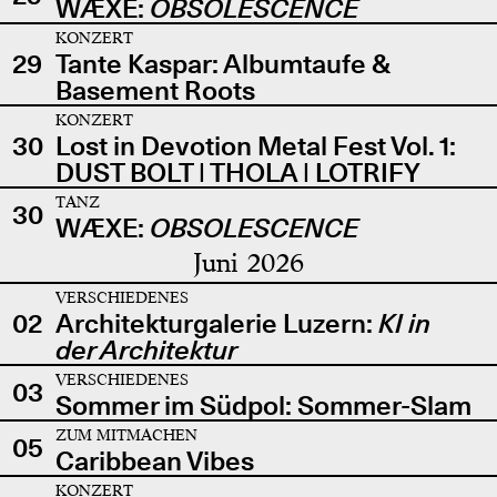
WÆXE:
OBSOLESCENCE
KONZERT
29
Tante Kaspar: Albumtaufe &
Basement Roots
KONZERT
30
Lost in Devotion Metal Fest Vol. 1:
DUST BOLT | THOLA | LOTRIFY
TANZ
30
WÆXE:
OBSOLESCENCE
Juni 2026
VERSCHIEDENES
02
Architekturgalerie Luzern:
KI in
der Architektur
VERSCHIEDENES
03
Sommer im Südpol: Sommer-Slam
ZUM MITMACHEN
05
Caribbean Vibes
KONZERT