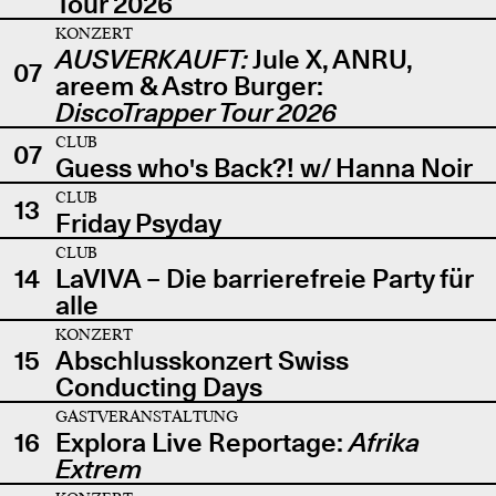
Tour 2026
KONZERT
AUSVERKAUFT:
Jule X, ANRU,
07
areem & Astro Burger:
DiscoTrapper Tour 2026
CLUB
07
Guess who's Back?! w/ Hanna Noir
CLUB
13
Friday Psyday
CLUB
14
LaVIVA – Die barrierefreie Party für
alle
KONZERT
15
Abschlusskonzert Swiss
Conducting Days
GASTVERANSTALTUNG
16
Explora Live Reportage:
Afrika
Extrem