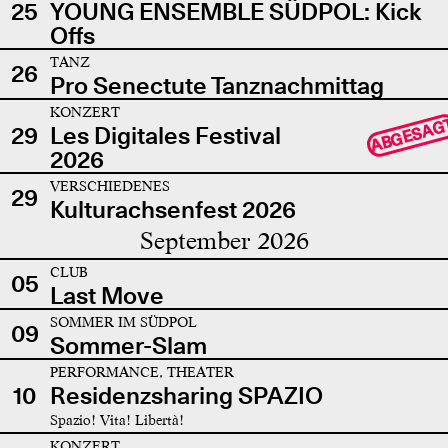
25
YOUNG ENSEMBLE SÜDPOL: Kick
Offs
TANZ
26
Pro Senectute Tanznachmittag
KONZERT
ABGESAG
29
Les Digitales Festival
2026
VERSCHIEDENES
29
Kulturachsenfest 2026
September 2026
CLUB
05
Last Move
SOMMER IM SÜDPOL
09
Sommer-Slam
PERFORMANCE, THEATER
10
Residenzsharing SPAZIO
Spazio! Vita! Libertà!
KONZERT