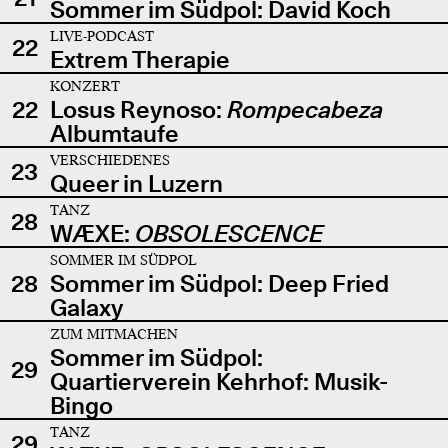
Sommer im Südpol: David Koch
LIVE-PODCAST
22
Extrem Therapie
KONZERT
22
Losus Reynoso:
Rompecabeza
Albumtaufe
VERSCHIEDENES
23
Queer in Luzern
TANZ
28
WÆXE:
OBSOLESCENCE
SOMMER IM SÜDPOL
28
Sommer im Südpol: Deep Fried
Galaxy
ZUM MITMACHEN
Sommer im Südpol:
29
Quartierverein Kehrhof: Musik-
Bingo
TANZ
29