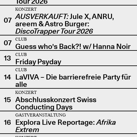
Tour 2026
KONZERT
AUSVERKAUFT:
Jule X, ANRU,
07
areem & Astro Burger:
DiscoTrapper Tour 2026
CLUB
07
Guess who's Back?! w/ Hanna Noir
CLUB
13
Friday Psyday
CLUB
14
LaVIVA – Die barrierefreie Party für
alle
KONZERT
15
Abschlusskonzert Swiss
Conducting Days
GASTVERANSTALTUNG
16
Explora Live Reportage:
Afrika
Extrem