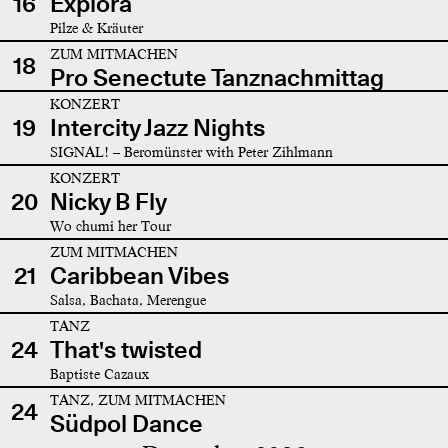
16
Explora
Pilze & Kräuter
ZUM MITMACHEN
18
Pro Senectute Tanznachmittag
KONZERT
19
Intercity Jazz Nights
SIGNAL! – Beromünster with Peter Zihlmann
KONZERT
20
Nicky B Fly
Wo chumi her Tour
ZUM MITMACHEN
21
Caribbean Vibes
Salsa, Bachata, Merengue
TANZ
24
That's twisted
Baptiste Cazaux
TANZ, ZUM MITMACHEN
24
Südpol Dance