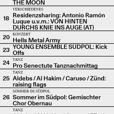
THE MOON
VERSCHIEDENES
Residenzsharing: Antonio Ramón
18
Luque u.v.m.: VON HINTEN
DURCHS KNIE INS AUGE (AT)
KONZERT
20
Hells Metal Army
YOUNG ENSEMBLE SÜDPOL: Kick
23
Offs
TANZ
24
Pro Senectute Tanznachmittag
TANZ
25
Aldebs / Al Hakim / Caruso / Zünd:
raising flags
SOMMER IM SÜDPOL
26
Sommer im Südpol: Gemischter
Chor Obernau
TANZ