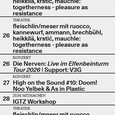
heikkilä, krstić, mauchle:
togetherness - pleasure as
resistance
THEATER
fleischlin/meser mit ruocco,
kannewurf, ammann, brechbühl,
26
heikkilä, krstić, mauchle:
togetherness - pleasure as
resistance
KONZERT
26
Die Nerven:
Live im Elfenbeinturm
Tour 2026
| Support: V3G
KONZERT
27
High on the Sound #10: Doom!
Noo Yelbek & As in Plastic
ZUM MITMACHEN
28
IGTZ Workshop
THEATER
fleischlin/meser mit ruocco,