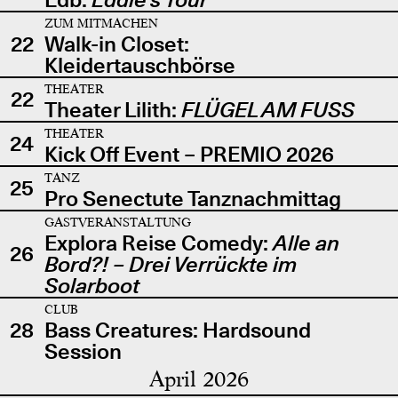
ZUM MITMACHEN
22
Walk-in Closet:
Kleidertauschbörse
THEATER
22
Theater Lilith:
FLÜGEL AM FUSS
THEATER
24
Kick Off Event – PREMIO 2026
TANZ
25
Pro Senectute Tanznachmittag
GASTVERANSTALTUNG
Explora Reise Comedy:
Alle an
26
Bord?! – Drei Verrückte im
Solarboot
CLUB
28
Bass Creatures: Hardsound
Session
April 2026