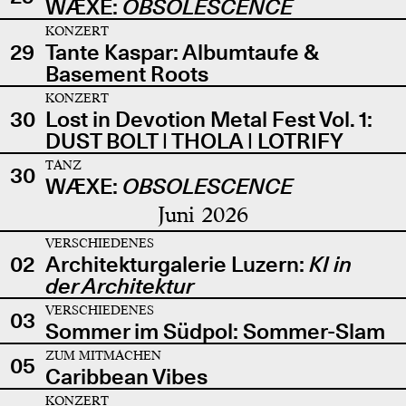
WÆXE:
OBSOLESCENCE
KONZERT
29
Tante Kaspar: Albumtaufe &
Basement Roots
KONZERT
30
Lost in Devotion Metal Fest Vol. 1:
DUST BOLT | THOLA | LOTRIFY
TANZ
30
WÆXE:
OBSOLESCENCE
Juni 2026
VERSCHIEDENES
02
Architekturgalerie Luzern:
KI in
der Architektur
VERSCHIEDENES
03
Sommer im Südpol: Sommer-Slam
ZUM MITMACHEN
05
Caribbean Vibes
KONZERT