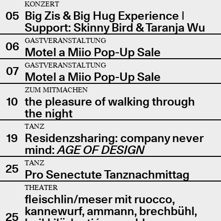
KONZERT
05
Big Zis & Big Hug Experience |
Support: Skinny Bird & Taranja Wu
GASTVERANSTALTUNG
06
Motel a Miio Pop-Up Sale
GASTVERANSTALTUNG
07
Motel a Miio Pop-Up Sale
ZUM MITMACHEN
10
the pleasure of walking through
the night
TANZ
19
Residenzsharing: company never
mind:
AGE OF DESIGN
TANZ
25
Pro Senectute Tanznachmittag
THEATER
fleischlin/meser mit ruocco,
kannewurf, ammann, brechbühl,
25