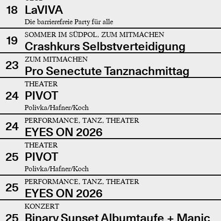
18
LaVIVA
Die barrierefreie Party für alle
SOMMER IM SÜDPOL, ZUM MITMACHEN
19
Crashkurs Selbstverteidigung
ZUM MITMACHEN
23
Pro Senectute Tanznachmittag
THEATER
24
PIVOT
Polivka/Hafner/Koch
PERFORMANCE, TANZ, THEATER
24
EYES ON 2026
THEATER
25
PIVOT
Polivka/Hafner/Koch
PERFORMANCE, TANZ, THEATER
25
EYES ON 2026
KONZERT
25
Binary Sunset Albumtaufe + Manic