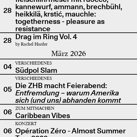
kannewurf, ammann, brechbühl,
28
heikkilä, krstić, mauchle:
togetherness - pleasure as
resistance
Drag im Ring Vol. 4
28
by Rachel Harder
März 2026
VERSCHIEDENES
04
Südpol Slam
VERSCHIEDENES
Die ZHB macht Feierabend:
05
Entfremdung – warum Amerika
sich (und uns) abhanden kommt
ZUM MITMACHEN
06
Caribbean Vibes
KONZERT
06
Opération Zéro - Almost Summer