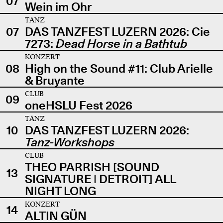
07
Wein im Ohr
TANZ
07
DAS TANZFEST LUZERN 2026: Cie
7273:
Dead Horse in a Bathtub
KONZERT
08
High on the Sound #11: Club Arielle
& Bruyante
CLUB
09
oneHSLU Fest 2026
TANZ
10
DAS TANZFEST LUZERN 2026:
Tanz-Workshops
CLUB
THEO PARRISH [SOUND
13
SIGNATURE | DETROIT] ALL
NIGHT LONG
KONZERT
14
ALTIN GÜN