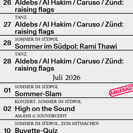
26
Aldebs / Al Hakim / Caruso / Zünd:
raising flags
TANZ
27
Aldebs / Al Hakim / Caruso / Zünd:
raising flags
SOMMER IM SÜDPOL
28
Sommer im Südpol: Rami Thawi
TANZ
28
Aldebs / Al Hakim / Caruso / Zünd:
raising flags
Juli 2026
SOMMER IM SÜDPOL
ABGESAG
01
Sommer-Slam
KONZERT, SOMMER IM SÜDPOL
02
High on the Sound
AMÆMI & SOUNDBUDDY
SOMMER IM SÜDPOL, ZUM MITMACHEN
10
Buvette-Quiz