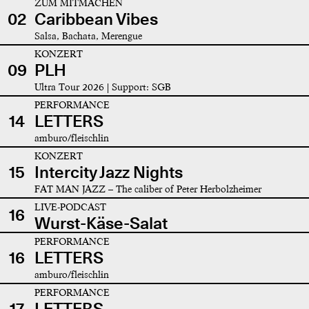
ZUM MITMACHEN
02
Caribbean Vibes
Salsa, Bachata, Merengue
KONZERT
09
PLH
Ultra Tour 2026 | Support: SGB
PERFORMANCE
14
LETTERS
amburo/fleischlin
KONZERT
15
Intercity Jazz Nights
FAT MAN JAZZ – The caliber of Peter Herbolzheimer
LIVE-PODCAST
16
Wurst-Käse-Salat
PERFORMANCE
16
LETTERS
amburo/fleischlin
PERFORMANCE
17
LETTERS