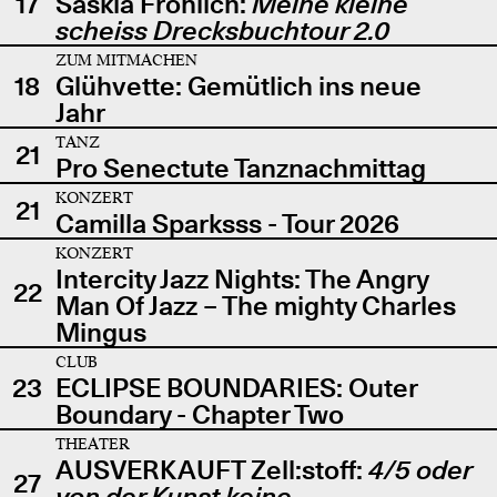
17
Saskia Fröhlich:
Meine kleine
scheiss Drecksbuchtour 2.0
ZUM MITMACHEN
18
Glühvette: Gemütlich ins neue
Jahr
TANZ
21
Pro Senectute Tanznachmittag
KONZERT
21
Camilla Sparksss - Tour 2026
KONZERT
Intercity Jazz Nights: The Angry
22
Man Of Jazz – The mighty Charles
Mingus
CLUB
23
ECLIPSE BOUNDARIES: Outer
Boundary - Chapter Two
THEATER
AUSVERKAUFT Zell:stoff:
4/5 oder
27
von der Kunst keine