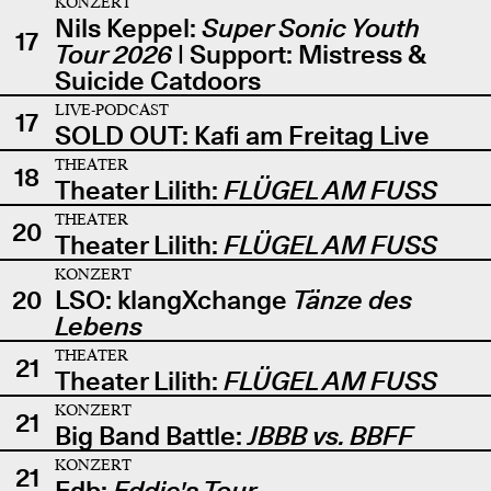
KONZERT
Nils Keppel:
Super Sonic Youth
17
Tour 2026
| Support: Mistress &
Suicide Catdoors
LIVE-PODCAST
17
SOLD OUT: Kafi am Freitag Live
THEATER
18
Theater Lilith:
FLÜGEL AM FUSS
THEATER
20
Theater Lilith:
FLÜGEL AM FUSS
KONZERT
20
LSO: klangXchange
Tänze des
Lebens
THEATER
21
Theater Lilith:
FLÜGEL AM FUSS
KONZERT
21
Big Band Battle:
JBBB vs. BBFF
KONZERT
21
Edb:
Eddie's Tour