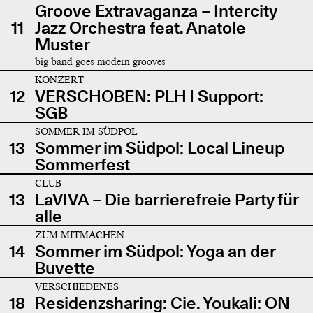
Groove Extravaganza – Intercity
11
Jazz Orchestra feat. Anatole
Muster
big band goes modern grooves
KONZERT
12
VERSCHOBEN: PLH | Support:
SGB
SOMMER IM SÜDPOL
13
Sommer im Südpol: Local Lineup
Sommerfest
CLUB
13
LaVIVA – Die barrierefreie Party für
alle
ZUM MITMACHEN
14
Sommer im Südpol: Yoga an der
Buvette
VERSCHIEDENES
18
Residenzsharing: Cie. Youkali: ON