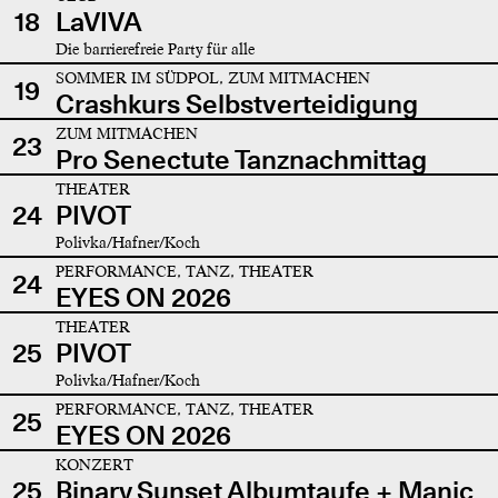
18
LaVIVA
Die barrierefreie Party für alle
SOMMER IM SÜDPOL, ZUM MITMACHEN
19
Crashkurs Selbstverteidigung
ZUM MITMACHEN
23
Pro Senectute Tanznachmittag
THEATER
24
PIVOT
Polivka/Hafner/Koch
PERFORMANCE, TANZ, THEATER
24
EYES ON 2026
THEATER
25
PIVOT
Polivka/Hafner/Koch
PERFORMANCE, TANZ, THEATER
25
EYES ON 2026
KONZERT
25
Binary Sunset Albumtaufe + Manic