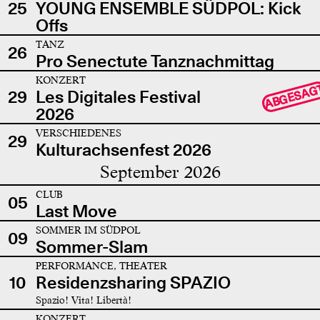
25
YOUNG ENSEMBLE SÜDPOL: Kick
Offs
TANZ
26
Pro Senectute Tanznachmittag
KONZERT
ABGESAG
29
Les Digitales Festival
2026
VERSCHIEDENES
29
Kulturachsenfest 2026
September 2026
CLUB
05
Last Move
SOMMER IM SÜDPOL
09
Sommer-Slam
PERFORMANCE, THEATER
10
Residenzsharing SPAZIO
Spazio! Vita! Libertà!
KONZERT