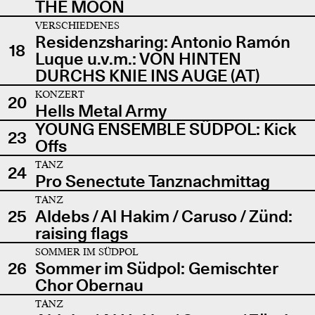
THE MOON
VERSCHIEDENES
Residenzsharing: Antonio Ramón
18
Luque u.v.m.: VON HINTEN
DURCHS KNIE INS AUGE (AT)
KONZERT
20
Hells Metal Army
YOUNG ENSEMBLE SÜDPOL: Kick
23
Offs
TANZ
24
Pro Senectute Tanznachmittag
TANZ
25
Aldebs / Al Hakim / Caruso / Zünd:
raising flags
SOMMER IM SÜDPOL
26
Sommer im Südpol: Gemischter
Chor Obernau
TANZ