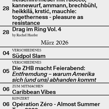
kannewurf, ammann, brechbühl,
28
heikkilä, krstić, mauchle:
togetherness - pleasure as
resistance
Drag im Ring Vol. 4
28
by Rachel Harder
März 2026
VERSCHIEDENES
04
Südpol Slam
VERSCHIEDENES
Die ZHB macht Feierabend:
05
Entfremdung – warum Amerika
sich (und uns) abhanden kommt
ZUM MITMACHEN
06
Caribbean Vibes
KONZERT
06
Opération Zéro - Almost Summer