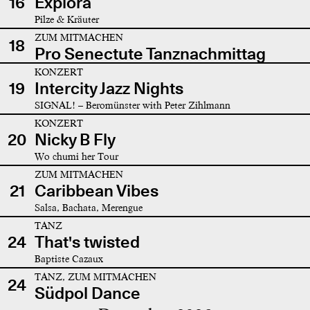
16
Explora
Pilze & Kräuter
ZUM MITMACHEN
18
Pro Senectute Tanznachmittag
KONZERT
19
Intercity Jazz Nights
SIGNAL! – Beromünster with Peter Zihlmann
KONZERT
20
Nicky B Fly
Wo chumi her Tour
ZUM MITMACHEN
21
Caribbean Vibes
Salsa, Bachata, Merengue
TANZ
24
That's twisted
Baptiste Cazaux
TANZ, ZUM MITMACHEN
24
Südpol Dance