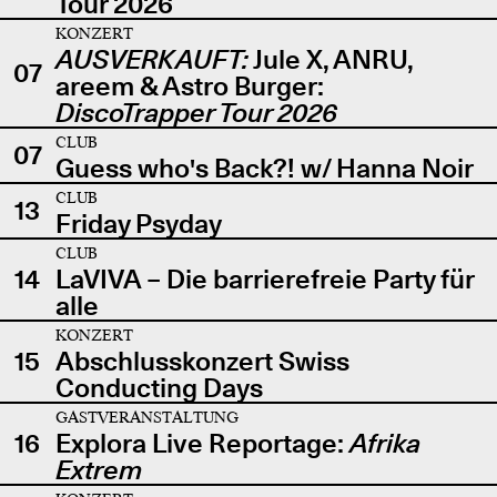
Tour 2026
KONZERT
AUSVERKAUFT:
Jule X, ANRU,
07
areem & Astro Burger:
DiscoTrapper Tour 2026
CLUB
07
Guess who's Back?! w/ Hanna Noir
CLUB
13
Friday Psyday
CLUB
14
LaVIVA – Die barrierefreie Party für
alle
KONZERT
15
Abschlusskonzert Swiss
Conducting Days
GASTVERANSTALTUNG
16
Explora Live Reportage:
Afrika
Extrem