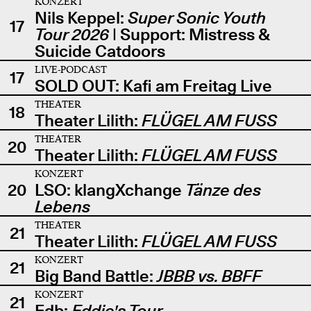
KONZERT
Nils Keppel:
Super Sonic Youth
17
Tour 2026
| Support: Mistress &
Suicide Catdoors
LIVE-PODCAST
17
SOLD OUT: Kafi am Freitag Live
THEATER
18
Theater Lilith:
FLÜGEL AM FUSS
THEATER
20
Theater Lilith:
FLÜGEL AM FUSS
KONZERT
20
LSO: klangXchange
Tänze des
Lebens
THEATER
21
Theater Lilith:
FLÜGEL AM FUSS
KONZERT
21
Big Band Battle:
JBBB vs. BBFF
KONZERT
21
Edb:
Eddie's Tour