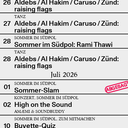
26
Aldebs / Al Hakim / Caruso / Zünd:
raising flags
TANZ
27
Aldebs / Al Hakim / Caruso / Zünd:
raising flags
SOMMER IM SÜDPOL
28
Sommer im Südpol: Rami Thawi
TANZ
28
Aldebs / Al Hakim / Caruso / Zünd:
raising flags
Juli 2026
SOMMER IM SÜDPOL
ABGESAG
01
Sommer-Slam
KONZERT, SOMMER IM SÜDPOL
02
High on the Sound
AMÆMI & SOUNDBUDDY
SOMMER IM SÜDPOL, ZUM MITMACHEN
10
Buvette-Quiz