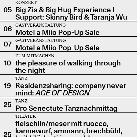
KONZERT
05
Big Zis & Big Hug Experience |
Support: Skinny Bird & Taranja Wu
GASTVERANSTALTUNG
06
Motel a Miio Pop-Up Sale
GASTVERANSTALTUNG
07
Motel a Miio Pop-Up Sale
ZUM MITMACHEN
10
the pleasure of walking through
the night
TANZ
19
Residenzsharing: company never
mind:
AGE OF DESIGN
TANZ
25
Pro Senectute Tanznachmittag
THEATER
fleischlin/meser mit ruocco,
kannewurf, ammann, brechbühl,
25