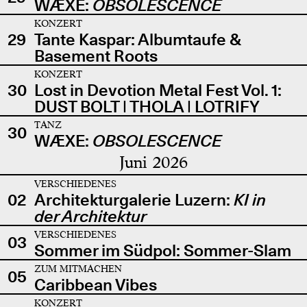
WÆXE:
OBSOLESCENCE
KONZERT
29
Tante Kaspar: Albumtaufe &
Basement Roots
KONZERT
30
Lost in Devotion Metal Fest Vol. 1:
DUST BOLT | THOLA | LOTRIFY
TANZ
30
WÆXE:
OBSOLESCENCE
Juni 2026
VERSCHIEDENES
02
Architekturgalerie Luzern:
KI in
der Architektur
VERSCHIEDENES
03
Sommer im Südpol: Sommer-Slam
ZUM MITMACHEN
05
Caribbean Vibes
KONZERT