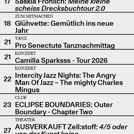
17
Saskia Fröhlich:
Meine kleine
scheiss Drecksbuchtour 2.0
ZUM MITMACHEN
18
Glühvette: Gemütlich ins neue
Jahr
TANZ
21
Pro Senectute Tanznachmittag
KONZERT
21
Camilla Sparksss - Tour 2026
KONZERT
Intercity Jazz Nights: The Angry
22
Man Of Jazz – The mighty Charles
Mingus
CLUB
23
ECLIPSE BOUNDARIES: Outer
Boundary - Chapter Two
THEATER
AUSVERKAUFT Zell:stoff:
4/5 oder
27
von der Kunst keine