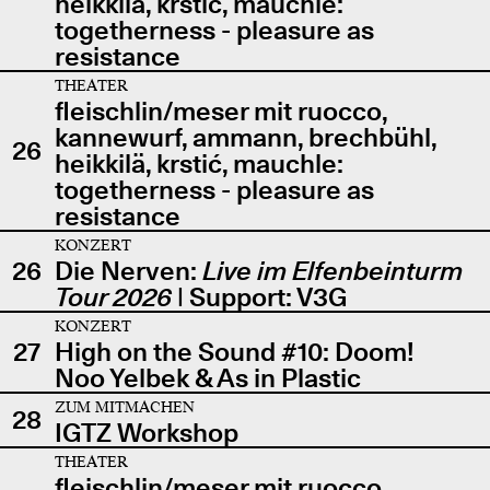
heikkilä, krstić, mauchle:
togetherness - pleasure as
resistance
THEATER
fleischlin/meser mit ruocco,
kannewurf, ammann, brechbühl,
26
heikkilä, krstić, mauchle:
togetherness - pleasure as
resistance
KONZERT
26
Die Nerven:
Live im Elfenbeinturm
Tour 2026
| Support: V3G
KONZERT
27
High on the Sound #10: Doom!
Noo Yelbek & As in Plastic
ZUM MITMACHEN
28
IGTZ Workshop
THEATER
fleischlin/meser mit ruocco,