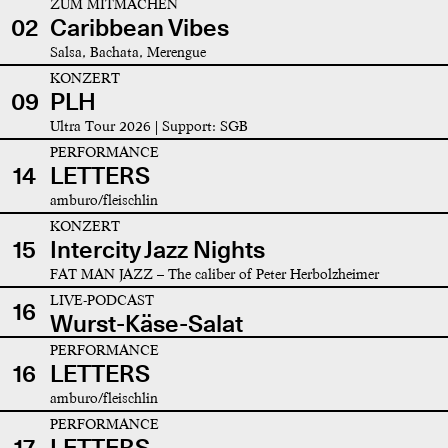
ZUM MITMACHEN
02
Caribbean Vibes
Salsa, Bachata, Merengue
KONZERT
09
PLH
Ultra Tour 2026 | Support: SGB
PERFORMANCE
14
LETTERS
amburo/fleischlin
KONZERT
15
Intercity Jazz Nights
FAT MAN JAZZ – The caliber of Peter Herbolzheimer
LIVE-PODCAST
16
Wurst-Käse-Salat
PERFORMANCE
16
LETTERS
amburo/fleischlin
PERFORMANCE
17
LETTERS