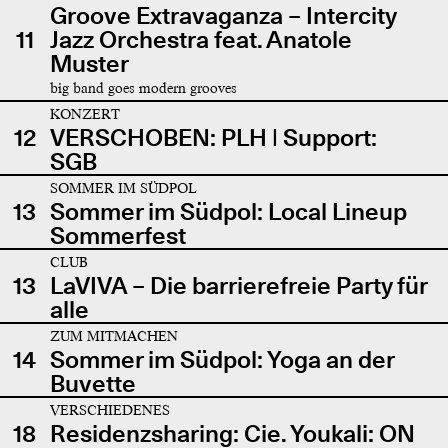
Groove Extravaganza – Intercity
11
Jazz Orchestra feat. Anatole
Muster
big band goes modern grooves
KONZERT
12
VERSCHOBEN: PLH | Support:
SGB
SOMMER IM SÜDPOL
13
Sommer im Südpol: Local Lineup
Sommerfest
CLUB
13
LaVIVA – Die barrierefreie Party für
alle
ZUM MITMACHEN
14
Sommer im Südpol: Yoga an der
Buvette
VERSCHIEDENES
18
Residenzsharing: Cie. Youkali: ON