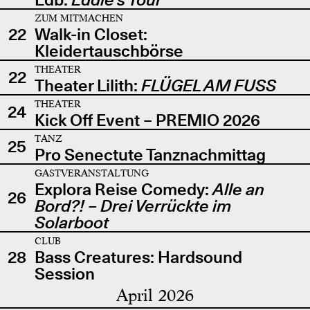
ZUM MITMACHEN
22
Walk-in Closet:
Kleidertauschbörse
THEATER
22
Theater Lilith:
FLÜGEL AM FUSS
THEATER
24
Kick Off Event – PREMIO 2026
TANZ
25
Pro Senectute Tanznachmittag
GASTVERANSTALTUNG
Explora Reise Comedy:
Alle an
26
Bord?! – Drei Verrückte im
Solarboot
CLUB
28
Bass Creatures: Hardsound
Session
April 2026