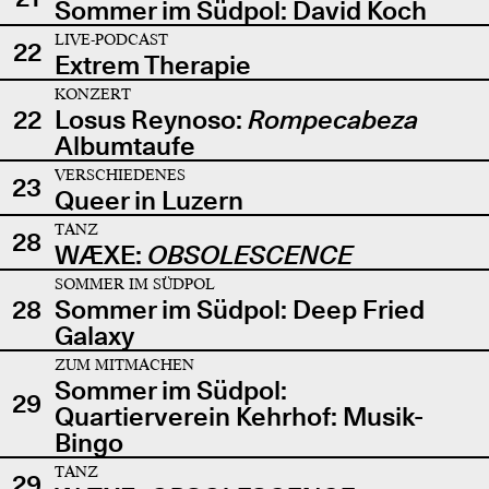
Sommer im Südpol: David Koch
LIVE-PODCAST
22
Extrem Therapie
KONZERT
22
Losus Reynoso:
Rompecabeza
Albumtaufe
VERSCHIEDENES
23
Queer in Luzern
TANZ
28
WÆXE:
OBSOLESCENCE
SOMMER IM SÜDPOL
28
Sommer im Südpol: Deep Fried
Galaxy
ZUM MITMACHEN
Sommer im Südpol:
29
Quartierverein Kehrhof: Musik-
Bingo
TANZ
29