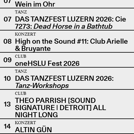
07
Wein im Ohr
TANZ
07
DAS TANZFEST LUZERN 2026: Cie
7273:
Dead Horse in a Bathtub
KONZERT
08
High on the Sound #11: Club Arielle
& Bruyante
CLUB
09
oneHSLU Fest 2026
TANZ
10
DAS TANZFEST LUZERN 2026:
Tanz-Workshops
CLUB
THEO PARRISH [SOUND
13
SIGNATURE | DETROIT] ALL
NIGHT LONG
KONZERT
14
ALTIN GÜN