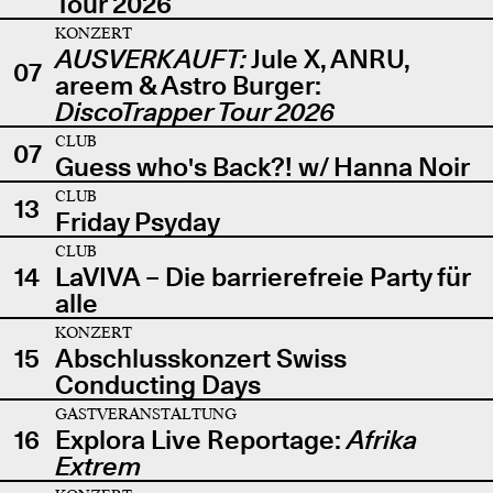
Tour 2026
KONZERT
AUSVERKAUFT:
Jule X, ANRU,
07
areem & Astro Burger:
DiscoTrapper Tour 2026
CLUB
07
Guess who's Back?! w/ Hanna Noir
CLUB
13
Friday Psyday
CLUB
14
LaVIVA – Die barrierefreie Party für
alle
KONZERT
15
Abschlusskonzert Swiss
Conducting Days
GASTVERANSTALTUNG
16
Explora Live Reportage:
Afrika
Extrem