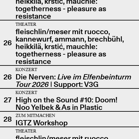
heikkilä, krstić, mauchle:
togetherness - pleasure as
resistance
THEATER
fleischlin/meser mit ruocco,
kannewurf, ammann, brechbühl,
26
heikkilä, krstić, mauchle:
togetherness - pleasure as
resistance
KONZERT
26
Die Nerven:
Live im Elfenbeinturm
Tour 2026
| Support: V3G
KONZERT
27
High on the Sound #10: Doom!
Noo Yelbek & As in Plastic
ZUM MITMACHEN
28
IGTZ Workshop
THEATER
fleischlin/meser mit ruocco,