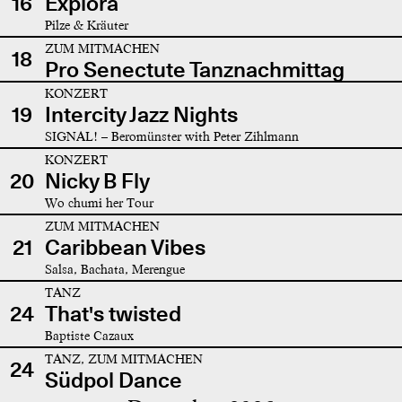
16
Explora
Pilze & Kräuter
ZUM MITMACHEN
18
Pro Senectute Tanznachmittag
KONZERT
19
Intercity Jazz Nights
SIGNAL! – Beromünster with Peter Zihlmann
KONZERT
20
Nicky B Fly
Wo chumi her Tour
ZUM MITMACHEN
21
Caribbean Vibes
Salsa, Bachata, Merengue
TANZ
24
That's twisted
Baptiste Cazaux
TANZ, ZUM MITMACHEN
24
Südpol Dance