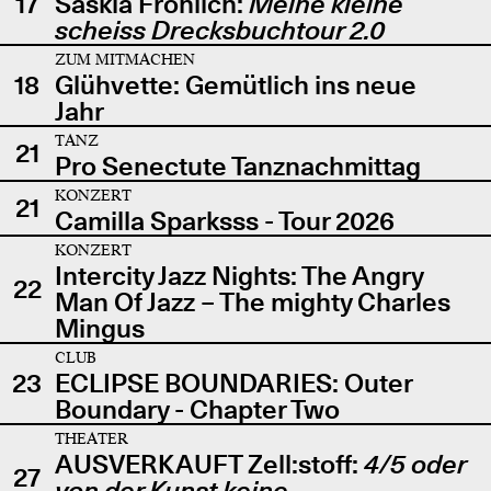
17
Saskia Fröhlich:
Meine kleine
scheiss Drecksbuchtour 2.0
ZUM MITMACHEN
18
Glühvette: Gemütlich ins neue
Jahr
TANZ
21
Pro Senectute Tanznachmittag
KONZERT
21
Camilla Sparksss - Tour 2026
KONZERT
Intercity Jazz Nights: The Angry
22
Man Of Jazz – The mighty Charles
Mingus
CLUB
23
ECLIPSE BOUNDARIES: Outer
Boundary - Chapter Two
THEATER
AUSVERKAUFT Zell:stoff:
4/5 oder
27
von der Kunst keine