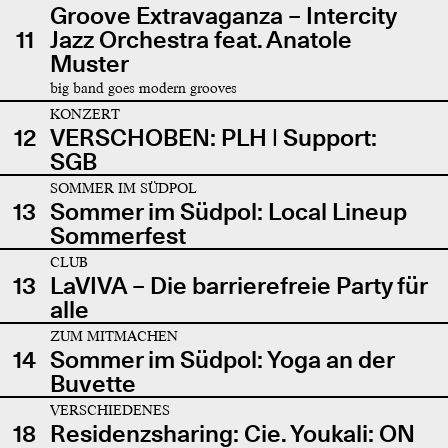
Groove Extravaganza – Intercity
11
Jazz Orchestra feat. Anatole
Muster
big band goes modern grooves
KONZERT
12
VERSCHOBEN: PLH | Support:
SGB
SOMMER IM SÜDPOL
13
Sommer im Südpol: Local Lineup
Sommerfest
CLUB
13
LaVIVA – Die barrierefreie Party für
alle
ZUM MITMACHEN
14
Sommer im Südpol: Yoga an der
Buvette
VERSCHIEDENES
18
Residenzsharing: Cie. Youkali: ON