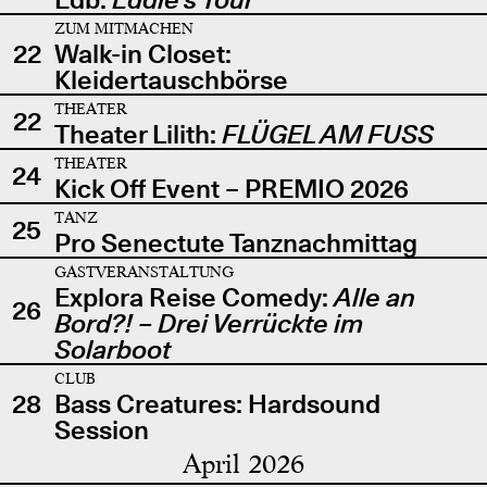
ZUM MITMACHEN
22
Walk-in Closet:
Kleidertauschbörse
THEATER
22
Theater Lilith:
FLÜGEL AM FUSS
THEATER
24
Kick Off Event – PREMIO 2026
TANZ
25
Pro Senectute Tanznachmittag
GASTVERANSTALTUNG
Explora Reise Comedy:
Alle an
26
Bord?! – Drei Verrückte im
Solarboot
CLUB
28
Bass Creatures: Hardsound
Session
April 2026