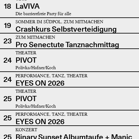
18
LaVIVA
Die barrierefreie Party für alle
SOMMER IM SÜDPOL, ZUM MITMACHEN
19
Crashkurs Selbstverteidigung
ZUM MITMACHEN
23
Pro Senectute Tanznachmittag
THEATER
24
PIVOT
Polivka/Hafner/Koch
PERFORMANCE, TANZ, THEATER
24
EYES ON 2026
THEATER
25
PIVOT
Polivka/Hafner/Koch
PERFORMANCE, TANZ, THEATER
25
EYES ON 2026
KONZERT
25
Binary Sunset Albumtaufe + Manic