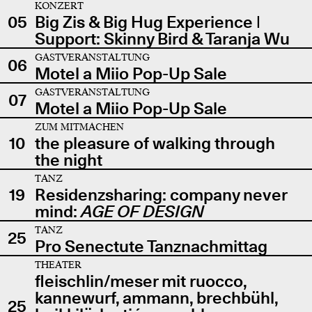
KONZERT
05
Big Zis & Big Hug Experience |
Support: Skinny Bird & Taranja Wu
GASTVERANSTALTUNG
06
Motel a Miio Pop-Up Sale
GASTVERANSTALTUNG
07
Motel a Miio Pop-Up Sale
ZUM MITMACHEN
10
the pleasure of walking through
the night
TANZ
19
Residenzsharing: company never
mind:
AGE OF DESIGN
TANZ
25
Pro Senectute Tanznachmittag
THEATER
fleischlin/meser mit ruocco,
kannewurf, ammann, brechbühl,
25