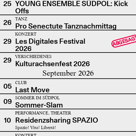
25
YOUNG ENSEMBLE SÜDPOL: Kick
Offs
TANZ
26
Pro Senectute Tanznachmittag
KONZERT
ABGESAG
29
Les Digitales Festival
2026
VERSCHIEDENES
29
Kulturachsenfest 2026
September 2026
CLUB
05
Last Move
SOMMER IM SÜDPOL
09
Sommer-Slam
PERFORMANCE, THEATER
10
Residenzsharing SPAZIO
Spazio! Vita! Libertà!
KONZERT