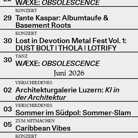
WÆXE:
OBSOLESCENCE
KONZERT
29
Tante Kaspar: Albumtaufe &
Basement Roots
KONZERT
30
Lost in Devotion Metal Fest Vol. 1:
DUST BOLT | THOLA | LOTRIFY
TANZ
30
WÆXE:
OBSOLESCENCE
Juni 2026
VERSCHIEDENES
02
Architekturgalerie Luzern:
KI in
der Architektur
VERSCHIEDENES
03
Sommer im Südpol: Sommer-Slam
ZUM MITMACHEN
05
Caribbean Vibes
KONZERT