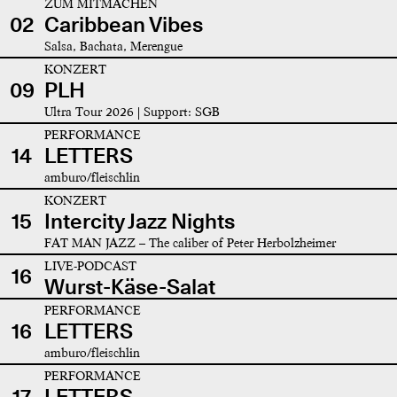
ZUM MITMACHEN
02
Caribbean Vibes
Salsa, Bachata, Merengue
KONZERT
09
PLH
Ultra Tour 2026 | Support: SGB
PERFORMANCE
14
LETTERS
amburo/fleischlin
KONZERT
15
Intercity Jazz Nights
FAT MAN JAZZ – The caliber of Peter Herbolzheimer
LIVE-PODCAST
16
Wurst-Käse-Salat
PERFORMANCE
16
LETTERS
amburo/fleischlin
PERFORMANCE
17
LETTERS