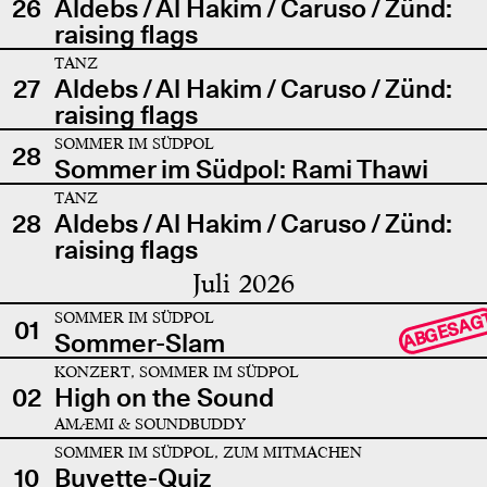
26
Aldebs / Al Hakim / Caruso / Zünd:
raising flags
TANZ
27
Aldebs / Al Hakim / Caruso / Zünd:
raising flags
SOMMER IM SÜDPOL
28
Sommer im Südpol: Rami Thawi
TANZ
28
Aldebs / Al Hakim / Caruso / Zünd:
raising flags
Juli 2026
SOMMER IM SÜDPOL
ABGESAG
01
Sommer-Slam
KONZERT, SOMMER IM SÜDPOL
02
High on the Sound
AMÆMI & SOUNDBUDDY
SOMMER IM SÜDPOL, ZUM MITMACHEN
10
Buvette-Quiz