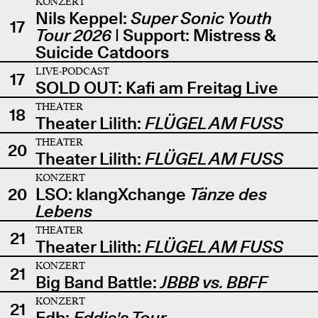
KONZERT
Nils Keppel:
Super Sonic Youth
17
Tour 2026
| Support: Mistress &
Suicide Catdoors
LIVE-PODCAST
17
SOLD OUT: Kafi am Freitag Live
THEATER
18
Theater Lilith:
FLÜGEL AM FUSS
THEATER
20
Theater Lilith:
FLÜGEL AM FUSS
KONZERT
20
LSO: klangXchange
Tänze des
Lebens
THEATER
21
Theater Lilith:
FLÜGEL AM FUSS
KONZERT
21
Big Band Battle:
JBBB vs. BBFF
KONZERT
21
Edb:
Eddie's Tour