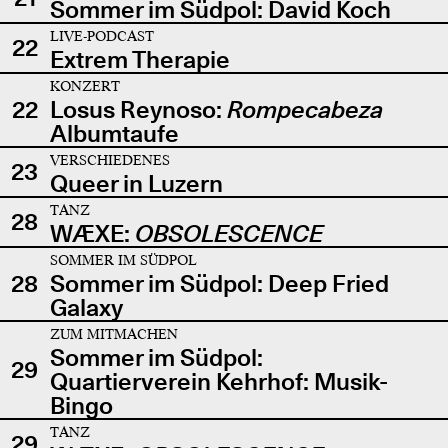
Sommer im Südpol: David Koch
LIVE-PODCAST
22
Extrem Therapie
KONZERT
22
Losus Reynoso:
Rompecabeza
Albumtaufe
VERSCHIEDENES
23
Queer in Luzern
TANZ
28
WÆXE:
OBSOLESCENCE
SOMMER IM SÜDPOL
28
Sommer im Südpol: Deep Fried
Galaxy
ZUM MITMACHEN
Sommer im Südpol:
29
Quartierverein Kehrhof: Musik-
Bingo
TANZ
29