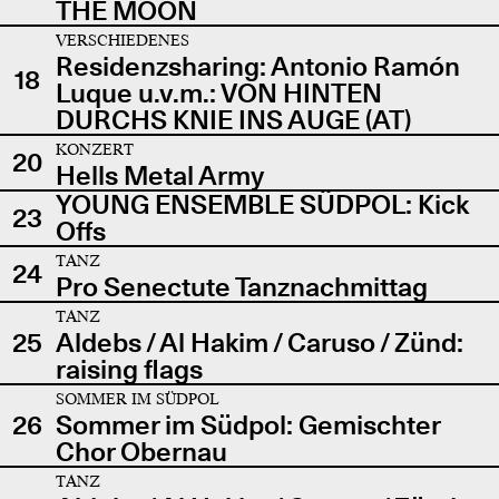
THE MOON
VERSCHIEDENES
Residenzsharing: Antonio Ramón
18
Luque u.v.m.: VON HINTEN
DURCHS KNIE INS AUGE (AT)
KONZERT
20
Hells Metal Army
YOUNG ENSEMBLE SÜDPOL: Kick
23
Offs
TANZ
24
Pro Senectute Tanznachmittag
TANZ
25
Aldebs / Al Hakim / Caruso / Zünd:
raising flags
SOMMER IM SÜDPOL
26
Sommer im Südpol: Gemischter
Chor Obernau
TANZ