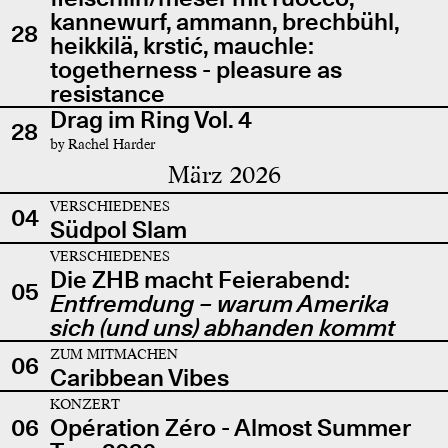
kannewurf, ammann, brechbühl,
28
heikkilä, krstić, mauchle:
togetherness - pleasure as
resistance
Drag im Ring Vol. 4
28
by Rachel Harder
März 2026
VERSCHIEDENES
04
Südpol Slam
VERSCHIEDENES
Die ZHB macht Feierabend:
05
Entfremdung – warum Amerika
sich (und uns) abhanden kommt
ZUM MITMACHEN
06
Caribbean Vibes
KONZERT
06
Opération Zéro - Almost Summer