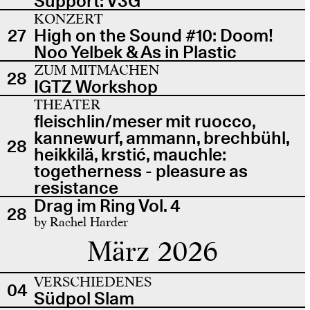
Support: V3G
KONZERT
27
High on the Sound #10: Doom!
Noo Yelbek & As in Plastic
ZUM MITMACHEN
28
IGTZ Workshop
THEATER
fleischlin/meser mit ruocco,
kannewurf, ammann, brechbühl,
28
heikkilä, krstić, mauchle:
togetherness - pleasure as
resistance
Drag im Ring Vol. 4
28
by Rachel Harder
März 2026
VERSCHIEDENES
04
Südpol Slam