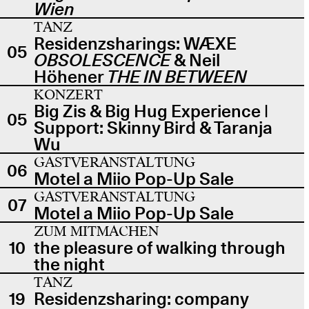
Wien
TANZ
Residenzsharings: WÆXE
05
OBSOLESCENCE
& Neil
Höhener
THE IN BETWEEN
KONZERT
Big Zis & Big Hug Experience |
05
Support: Skinny Bird & Taranja
Wu
GASTVERANSTALTUNG
06
Motel a Miio Pop-Up Sale
GASTVERANSTALTUNG
07
Motel a Miio Pop-Up Sale
ZUM MITMACHEN
10
the pleasure of walking through
the night
TANZ
19
Residenzsharing: company