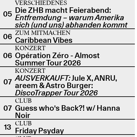
VERSCHIEDENES
Die ZHB macht Feierabend:
05
Entfremdung – warum Amerika
sich (und uns) abhanden kommt
ZUM MITMACHEN
06
Caribbean Vibes
KONZERT
06
Opération Zéro - Almost
Summer Tour 2026
KONZERT
AUSVERKAUFT:
Jule X, ANRU,
07
areem & Astro Burger:
DiscoTrapper Tour 2026
CLUB
07
Guess who's Back?! w/ Hanna
Noir
CLUB
13
Friday Psyday