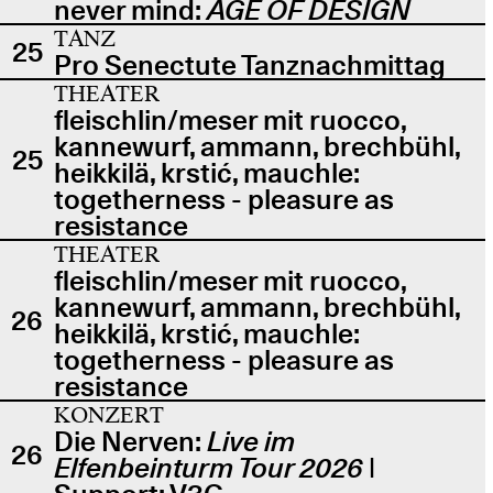
never mind:
AGE OF DESIGN
TANZ
25
Pro Senectute Tanznachmittag
THEATER
fleischlin/meser mit ruocco,
kannewurf, ammann, brechbühl,
25
heikkilä, krstić, mauchle:
togetherness - pleasure as
resistance
THEATER
fleischlin/meser mit ruocco,
kannewurf, ammann, brechbühl,
26
heikkilä, krstić, mauchle:
togetherness - pleasure as
resistance
KONZERT
Die Nerven:
Live im
26
Elfenbeinturm Tour 2026
|