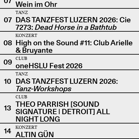
07
Wein im Ohr
TANZ
07
DAS TANZFEST LUZERN 2026: Cie
7273:
Dead Horse in a Bathtub
KONZERT
08
High on the Sound #11: Club Arielle
& Bruyante
CLUB
09
oneHSLU Fest 2026
TANZ
10
DAS TANZFEST LUZERN 2026:
Tanz-Workshops
CLUB
THEO PARRISH [SOUND
13
SIGNATURE | DETROIT] ALL
NIGHT LONG
KONZERT
14
ALTIN GÜN