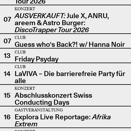
Tour 2026
KONZERT
AUSVERKAUFT:
Jule X, ANRU,
07
areem & Astro Burger:
DiscoTrapper Tour 2026
CLUB
07
Guess who's Back?! w/ Hanna Noir
CLUB
13
Friday Psyday
CLUB
14
LaVIVA – Die barrierefreie Party für
alle
KONZERT
15
Abschlusskonzert Swiss
Conducting Days
GASTVERANSTALTUNG
16
Explora Live Reportage:
Afrika
Extrem