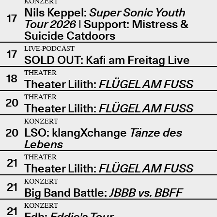
KONZERT
Nils Keppel:
Super Sonic Youth
17
Tour 2026
| Support: Mistress &
Suicide Catdoors
LIVE-PODCAST
17
SOLD OUT: Kafi am Freitag Live
THEATER
18
Theater Lilith:
FLÜGEL AM FUSS
THEATER
20
Theater Lilith:
FLÜGEL AM FUSS
KONZERT
20
LSO: klangXchange
Tänze des
Lebens
THEATER
21
Theater Lilith:
FLÜGEL AM FUSS
KONZERT
21
Big Band Battle:
JBBB vs. BBFF
KONZERT
21
Edb:
Eddie's Tour