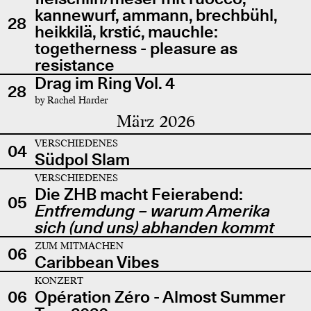
kannewurf, ammann, brechbühl,
28
heikkilä, krstić, mauchle:
togetherness - pleasure as
resistance
Drag im Ring Vol. 4
28
by Rachel Harder
März 2026
VERSCHIEDENES
04
Südpol Slam
VERSCHIEDENES
Die ZHB macht Feierabend:
05
Entfremdung – warum Amerika
sich (und uns) abhanden kommt
ZUM MITMACHEN
06
Caribbean Vibes
KONZERT
06
Opération Zéro - Almost Summer