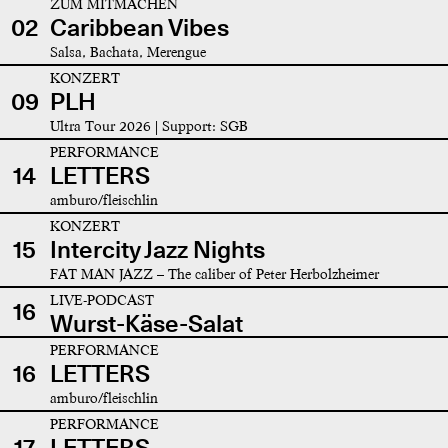
ZUM MITMACHEN
02
Caribbean Vibes
Salsa, Bachata, Merengue
KONZERT
09
PLH
Ultra Tour 2026 | Support: SGB
PERFORMANCE
14
LETTERS
amburo/fleischlin
KONZERT
15
Intercity Jazz Nights
FAT MAN JAZZ – The caliber of Peter Herbolzheimer
LIVE-PODCAST
16
Wurst-Käse-Salat
PERFORMANCE
16
LETTERS
amburo/fleischlin
PERFORMANCE
17
LETTERS