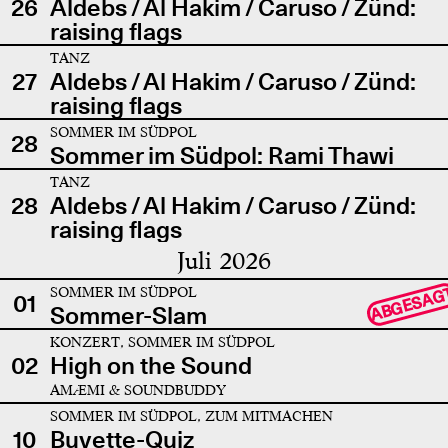
26
Aldebs / Al Hakim / Caruso / Zünd:
raising flags
TANZ
27
Aldebs / Al Hakim / Caruso / Zünd:
raising flags
SOMMER IM SÜDPOL
28
Sommer im Südpol: Rami Thawi
TANZ
28
Aldebs / Al Hakim / Caruso / Zünd:
raising flags
Juli 2026
SOMMER IM SÜDPOL
ABGESAG
01
Sommer-Slam
KONZERT, SOMMER IM SÜDPOL
02
High on the Sound
AMÆMI & SOUNDBUDDY
SOMMER IM SÜDPOL, ZUM MITMACHEN
10
Buvette-Quiz