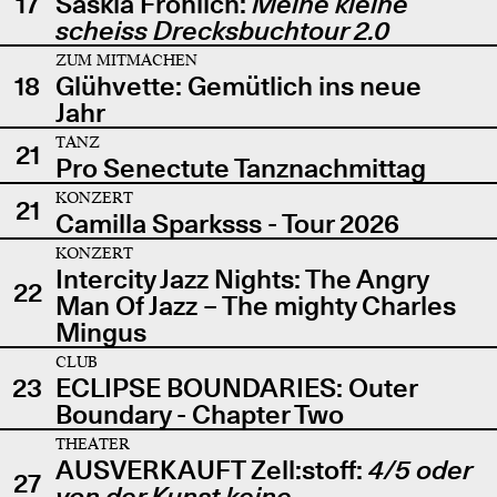
17
Saskia Fröhlich:
Meine kleine
scheiss Drecksbuchtour 2.0
ZUM MITMACHEN
18
Glühvette: Gemütlich ins neue
Jahr
TANZ
21
Pro Senectute Tanznachmittag
KONZERT
21
Camilla Sparksss - Tour 2026
KONZERT
Intercity Jazz Nights: The Angry
22
Man Of Jazz – The mighty Charles
Mingus
CLUB
23
ECLIPSE BOUNDARIES: Outer
Boundary - Chapter Two
THEATER
AUSVERKAUFT Zell:stoff:
4/5 oder
27
von der Kunst keine