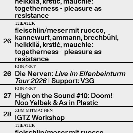
heikkilä, krstić, mauchle:
togetherness - pleasure as
resistance
THEATER
fleischlin/meser mit ruocco,
kannewurf, ammann, brechbühl,
26
heikkilä, krstić, mauchle:
togetherness - pleasure as
resistance
KONZERT
26
Die Nerven:
Live im Elfenbeinturm
Tour 2026
| Support: V3G
KONZERT
27
High on the Sound #10: Doom!
Noo Yelbek & As in Plastic
ZUM MITMACHEN
28
IGTZ Workshop
THEATER
fleischlin/meser mit ruocco,