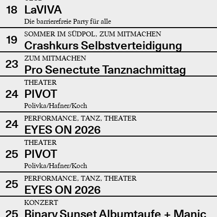
18
LaVIVA
Die barrierefreie Party für alle
SOMMER IM SÜDPOL, ZUM MITMACHEN
19
Crashkurs Selbstverteidigung
ZUM MITMACHEN
23
Pro Senectute Tanznachmittag
THEATER
24
PIVOT
Polivka/Hafner/Koch
PERFORMANCE, TANZ, THEATER
24
EYES ON 2026
THEATER
25
PIVOT
Polivka/Hafner/Koch
PERFORMANCE, TANZ, THEATER
25
EYES ON 2026
KONZERT
25
Binary Sunset Albumtaufe + Manic