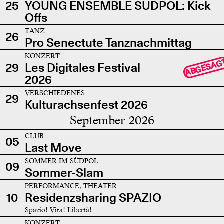
25
YOUNG ENSEMBLE SÜDPOL: Kick
Offs
TANZ
26
Pro Senectute Tanznachmittag
KONZERT
ABGESAG
29
Les Digitales Festival
2026
VERSCHIEDENES
29
Kulturachsenfest 2026
September 2026
CLUB
05
Last Move
SOMMER IM SÜDPOL
09
Sommer-Slam
PERFORMANCE, THEATER
10
Residenzsharing SPAZIO
Spazio! Vita! Libertà!
KONZERT