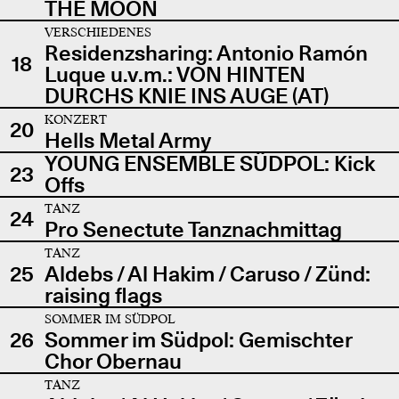
THE MOON
VERSCHIEDENES
Residenzsharing: Antonio Ramón
18
Luque u.v.m.: VON HINTEN
DURCHS KNIE INS AUGE (AT)
KONZERT
20
Hells Metal Army
YOUNG ENSEMBLE SÜDPOL: Kick
23
Offs
TANZ
24
Pro Senectute Tanznachmittag
TANZ
25
Aldebs / Al Hakim / Caruso / Zünd:
raising flags
SOMMER IM SÜDPOL
26
Sommer im Südpol: Gemischter
Chor Obernau
TANZ