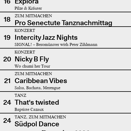
16
Explora
Pilze & Kräuter
ZUM MITMACHEN
18
Pro Senectute Tanznachmittag
KONZERT
19
Intercity Jazz Nights
SIGNAL! – Beromünster with Peter Zihlmann
KONZERT
20
Nicky B Fly
Wo chumi her Tour
ZUM MITMACHEN
21
Caribbean Vibes
Salsa, Bachata, Merengue
TANZ
24
That's twisted
Baptiste Cazaux
TANZ, ZUM MITMACHEN
24
Südpol Dance