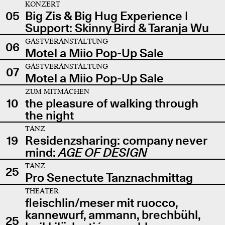
KONZERT
05
Big Zis & Big Hug Experience |
Support: Skinny Bird & Taranja Wu
GASTVERANSTALTUNG
06
Motel a Miio Pop-Up Sale
GASTVERANSTALTUNG
07
Motel a Miio Pop-Up Sale
ZUM MITMACHEN
10
the pleasure of walking through
the night
TANZ
19
Residenzsharing: company never
mind:
AGE OF DESIGN
TANZ
25
Pro Senectute Tanznachmittag
THEATER
fleischlin/meser mit ruocco,
kannewurf, ammann, brechbühl,
25