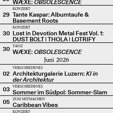
WÆXE:
OBSOLESCENCE
KONZERT
29
Tante Kaspar: Albumtaufe &
Basement Roots
KONZERT
30
Lost in Devotion Metal Fest Vol. 1:
DUST BOLT | THOLA | LOTRIFY
TANZ
30
WÆXE:
OBSOLESCENCE
Juni 2026
VERSCHIEDENES
02
Architekturgalerie Luzern:
KI in
der Architektur
VERSCHIEDENES
03
Sommer im Südpol: Sommer-Slam
ZUM MITMACHEN
05
Caribbean Vibes
KONZERT