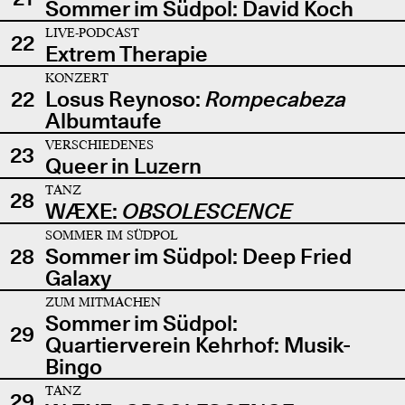
Sommer im Südpol: David Koch
LIVE-PODCAST
22
Extrem Therapie
KONZERT
22
Losus Reynoso:
Rompecabeza
Albumtaufe
VERSCHIEDENES
23
Queer in Luzern
TANZ
28
WÆXE:
OBSOLESCENCE
SOMMER IM SÜDPOL
28
Sommer im Südpol: Deep Fried
Galaxy
ZUM MITMACHEN
Sommer im Südpol:
29
Quartierverein Kehrhof: Musik-
Bingo
TANZ
29