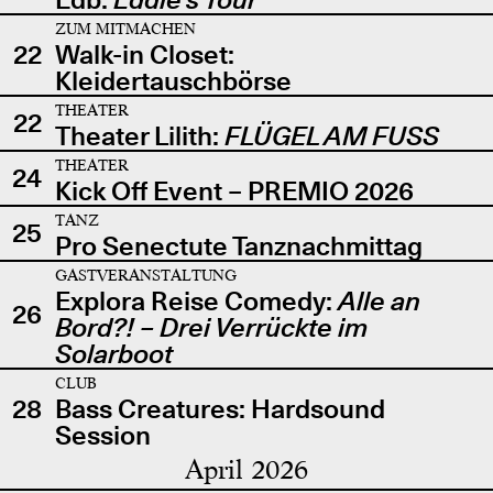
ZUM MITMACHEN
22
Walk-in Closet:
Kleidertauschbörse
THEATER
22
Theater Lilith:
FLÜGEL AM FUSS
THEATER
24
Kick Off Event – PREMIO 2026
TANZ
25
Pro Senectute Tanznachmittag
GASTVERANSTALTUNG
Explora Reise Comedy:
Alle an
26
Bord?! – Drei Verrückte im
Solarboot
CLUB
28
Bass Creatures: Hardsound
Session
April 2026