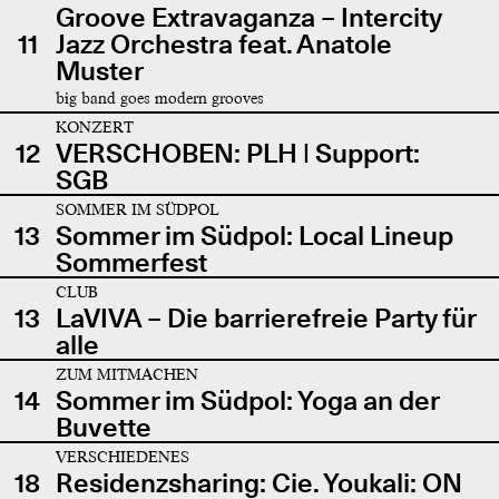
Groove Extravaganza – Intercity
11
Jazz Orchestra feat. Anatole
Muster
big band goes modern grooves
KONZERT
12
VERSCHOBEN: PLH | Support:
SGB
SOMMER IM SÜDPOL
13
Sommer im Südpol: Local Lineup
Sommerfest
CLUB
13
LaVIVA – Die barrierefreie Party für
alle
ZUM MITMACHEN
14
Sommer im Südpol: Yoga an der
Buvette
VERSCHIEDENES
18
Residenzsharing: Cie. Youkali: ON