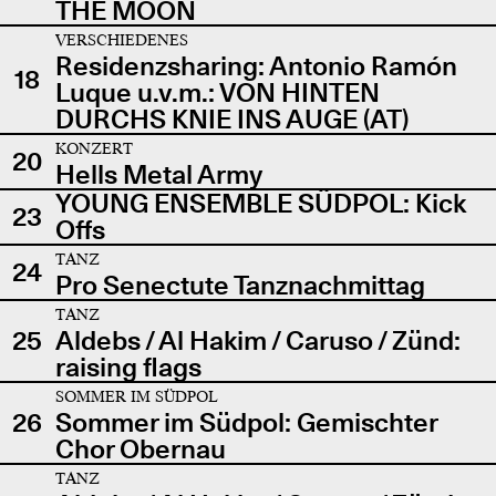
THE MOON
VERSCHIEDENES
Residenzsharing: Antonio Ramón
18
Luque u.v.m.: VON HINTEN
DURCHS KNIE INS AUGE (AT)
KONZERT
20
Hells Metal Army
YOUNG ENSEMBLE SÜDPOL: Kick
23
Offs
TANZ
24
Pro Senectute Tanznachmittag
TANZ
25
Aldebs / Al Hakim / Caruso / Zünd:
raising flags
SOMMER IM SÜDPOL
26
Sommer im Südpol: Gemischter
Chor Obernau
TANZ