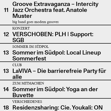
Groove Extravaganza – Intercity
11
Jazz Orchestra feat. Anatole
Muster
big band goes modern grooves
KONZERT
12
VERSCHOBEN: PLH | Support:
SGB
SOMMER IM SÜDPOL
13
Sommer im Südpol: Local Lineup
Sommerfest
CLUB
13
LaVIVA – Die barrierefreie Party für
alle
ZUM MITMACHEN
14
Sommer im Südpol: Yoga an der
Buvette
VERSCHIEDENES
18
Residenzsharing: Cie. Youkali: ON