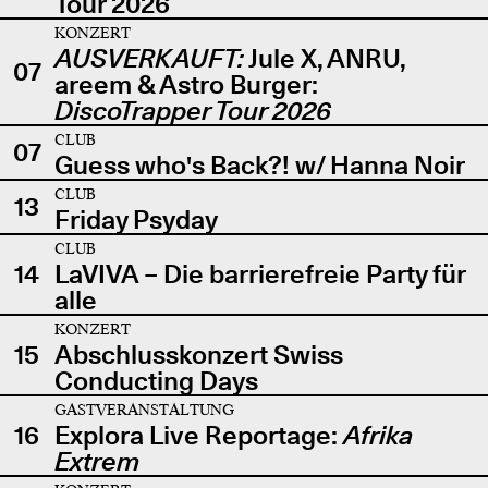
Tour 2026
KONZERT
AUSVERKAUFT:
Jule X, ANRU,
07
areem & Astro Burger:
DiscoTrapper Tour 2026
CLUB
07
Guess who's Back?! w/ Hanna Noir
CLUB
13
Friday Psyday
CLUB
14
LaVIVA – Die barrierefreie Party für
alle
KONZERT
15
Abschlusskonzert Swiss
Conducting Days
GASTVERANSTALTUNG
16
Explora Live Reportage:
Afrika
Extrem