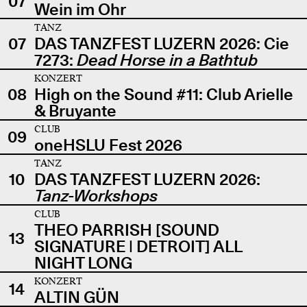
07
Wein im Ohr
TANZ
07
DAS TANZFEST LUZERN 2026: Cie
7273:
Dead Horse in a Bathtub
KONZERT
08
High on the Sound #11: Club Arielle
& Bruyante
CLUB
09
oneHSLU Fest 2026
TANZ
10
DAS TANZFEST LUZERN 2026:
Tanz-Workshops
CLUB
THEO PARRISH [SOUND
13
SIGNATURE | DETROIT] ALL
NIGHT LONG
KONZERT
14
ALTIN GÜN