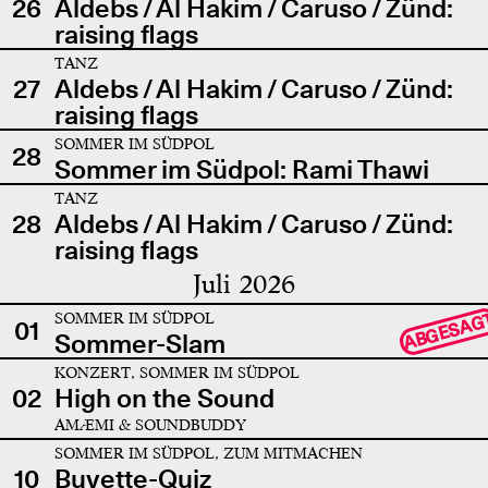
26
Aldebs / Al Hakim / Caruso / Zünd:
raising flags
TANZ
27
Aldebs / Al Hakim / Caruso / Zünd:
raising flags
SOMMER IM SÜDPOL
28
Sommer im Südpol: Rami Thawi
TANZ
28
Aldebs / Al Hakim / Caruso / Zünd:
raising flags
Juli 2026
SOMMER IM SÜDPOL
ABGESAG
01
Sommer-Slam
KONZERT, SOMMER IM SÜDPOL
02
High on the Sound
AMÆMI & SOUNDBUDDY
SOMMER IM SÜDPOL, ZUM MITMACHEN
10
Buvette-Quiz