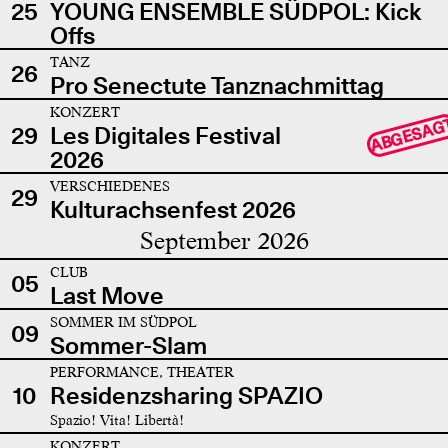
25
YOUNG ENSEMBLE SÜDPOL: Kick
Offs
TANZ
26
Pro Senectute Tanznachmittag
KONZERT
ABGESAG
29
Les Digitales Festival
2026
VERSCHIEDENES
29
Kulturachsenfest 2026
September 2026
CLUB
05
Last Move
SOMMER IM SÜDPOL
09
Sommer-Slam
PERFORMANCE, THEATER
10
Residenzsharing SPAZIO
Spazio! Vita! Libertà!
KONZERT