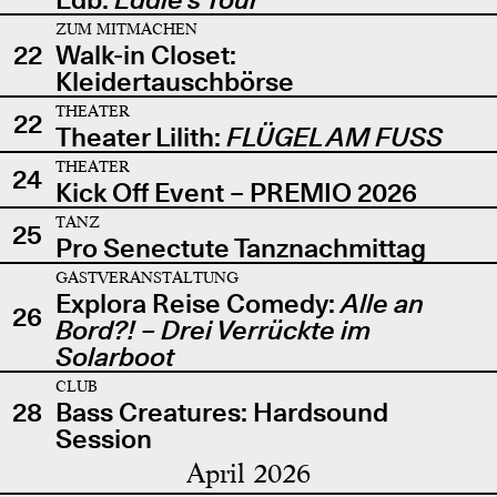
ZUM MITMACHEN
22
Walk-in Closet:
Kleidertauschbörse
THEATER
22
Theater Lilith:
FLÜGEL AM FUSS
THEATER
24
Kick Off Event – PREMIO 2026
TANZ
25
Pro Senectute Tanznachmittag
GASTVERANSTALTUNG
Explora Reise Comedy:
Alle an
26
Bord?! – Drei Verrückte im
Solarboot
CLUB
28
Bass Creatures: Hardsound
Session
April 2026