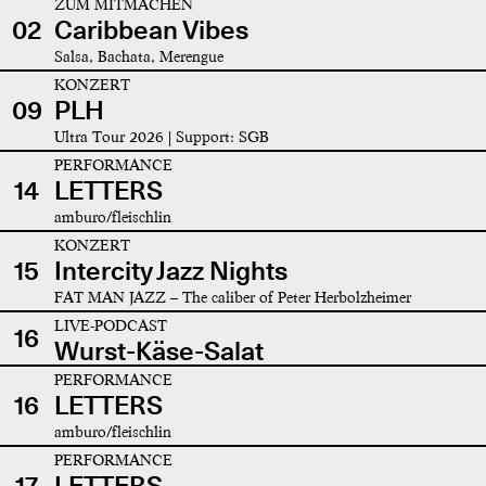
ZUM MITMACHEN
02
Caribbean Vibes
Salsa, Bachata, Merengue
KONZERT
09
PLH
Ultra Tour 2026 | Support: SGB
PERFORMANCE
14
LETTERS
amburo/fleischlin
KONZERT
15
Intercity Jazz Nights
FAT MAN JAZZ – The caliber of Peter Herbolzheimer
LIVE-PODCAST
16
Wurst-Käse-Salat
PERFORMANCE
16
LETTERS
amburo/fleischlin
PERFORMANCE
17
LETTERS