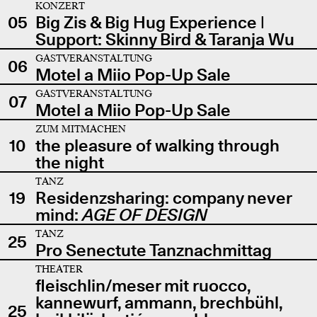
KONZERT
05
Big Zis & Big Hug Experience |
Support: Skinny Bird & Taranja Wu
GASTVERANSTALTUNG
06
Motel a Miio Pop-Up Sale
GASTVERANSTALTUNG
07
Motel a Miio Pop-Up Sale
ZUM MITMACHEN
10
the pleasure of walking through
the night
TANZ
19
Residenzsharing: company never
mind:
AGE OF DESIGN
TANZ
25
Pro Senectute Tanznachmittag
THEATER
fleischlin/meser mit ruocco,
kannewurf, ammann, brechbühl,
25