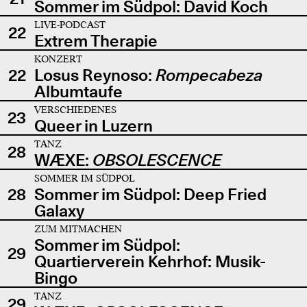
Sommer im Südpol: David Koch
LIVE-PODCAST
22
Extrem Therapie
KONZERT
22
Losus Reynoso:
Rompecabeza
Albumtaufe
VERSCHIEDENES
23
Queer in Luzern
TANZ
28
WÆXE:
OBSOLESCENCE
SOMMER IM SÜDPOL
28
Sommer im Südpol: Deep Fried
Galaxy
ZUM MITMACHEN
Sommer im Südpol:
29
Quartierverein Kehrhof: Musik-
Bingo
TANZ
29