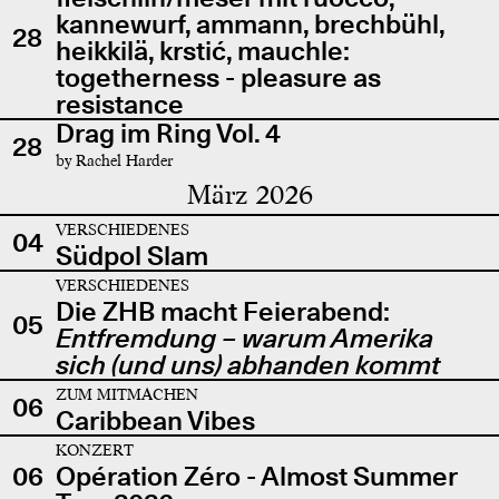
kannewurf, ammann, brechbühl,
28
heikkilä, krstić, mauchle:
togetherness - pleasure as
resistance
Drag im Ring Vol. 4
28
by Rachel Harder
März 2026
VERSCHIEDENES
04
Südpol Slam
VERSCHIEDENES
Die ZHB macht Feierabend:
05
Entfremdung – warum Amerika
sich (und uns) abhanden kommt
ZUM MITMACHEN
06
Caribbean Vibes
KONZERT
06
Opération Zéro - Almost Summer