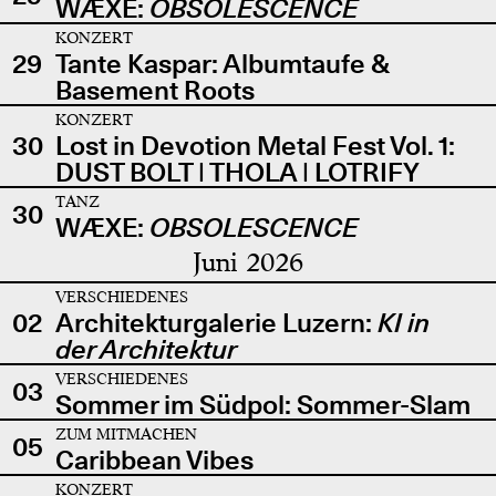
WÆXE:
OBSOLESCENCE
KONZERT
29
Tante Kaspar: Albumtaufe &
Basement Roots
KONZERT
30
Lost in Devotion Metal Fest Vol. 1:
DUST BOLT | THOLA | LOTRIFY
TANZ
30
WÆXE:
OBSOLESCENCE
Juni 2026
VERSCHIEDENES
02
Architekturgalerie Luzern:
KI in
der Architektur
VERSCHIEDENES
03
Sommer im Südpol: Sommer-Slam
ZUM MITMACHEN
05
Caribbean Vibes
KONZERT