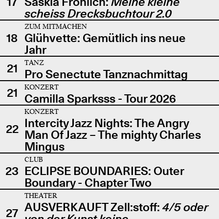
17
Saskia Fröhlich:
Meine kleine
scheiss Drecksbuchtour 2.0
ZUM MITMACHEN
18
Glühvette: Gemütlich ins neue
Jahr
TANZ
21
Pro Senectute Tanznachmittag
KONZERT
21
Camilla Sparksss - Tour 2026
KONZERT
Intercity Jazz Nights: The Angry
22
Man Of Jazz – The mighty Charles
Mingus
CLUB
23
ECLIPSE BOUNDARIES: Outer
Boundary - Chapter Two
THEATER
AUSVERKAUFT Zell:stoff:
4/5 oder
27
von der Kunst keine