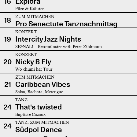
16
Explora
Pilze & Kräuter
ZUM MITMACHEN
18
Pro Senectute Tanznachmittag
KONZERT
19
Intercity Jazz Nights
SIGNAL! – Beromünster with Peter Zihlmann
KONZERT
20
Nicky B Fly
Wo chumi her Tour
ZUM MITMACHEN
21
Caribbean Vibes
Salsa, Bachata, Merengue
TANZ
24
That's twisted
Baptiste Cazaux
TANZ, ZUM MITMACHEN
24
Südpol Dance