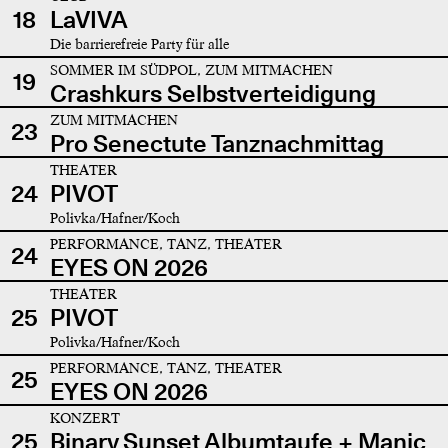
18
LaVIVA
Die barrierefreie Party für alle
SOMMER IM SÜDPOL, ZUM MITMACHEN
19
Crashkurs Selbstverteidigung
ZUM MITMACHEN
23
Pro Senectute Tanznachmittag
THEATER
24
PIVOT
Polivka/Hafner/Koch
PERFORMANCE, TANZ, THEATER
24
EYES ON 2026
THEATER
25
PIVOT
Polivka/Hafner/Koch
PERFORMANCE, TANZ, THEATER
25
EYES ON 2026
KONZERT
25
Binary Sunset Albumtaufe + Manic