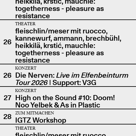
heikkilä, krstić, mauchle:
togetherness - pleasure as
resistance
THEATER
fleischlin/meser mit ruocco,
kannewurf, ammann, brechbühl,
26
heikkilä, krstić, mauchle:
togetherness - pleasure as
resistance
KONZERT
26
Die Nerven:
Live im Elfenbeinturm
Tour 2026
| Support: V3G
KONZERT
27
High on the Sound #10: Doom!
Noo Yelbek & As in Plastic
ZUM MITMACHEN
28
IGTZ Workshop
THEATER
fleischlin/meser mit ruocco,