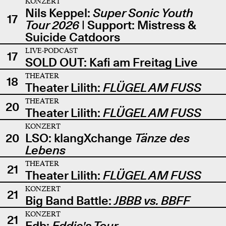
KONZERT
Nils Keppel:
Super Sonic Youth
17
Tour 2026
| Support: Mistress &
Suicide Catdoors
LIVE-PODCAST
17
SOLD OUT: Kafi am Freitag Live
THEATER
18
Theater Lilith:
FLÜGEL AM FUSS
THEATER
20
Theater Lilith:
FLÜGEL AM FUSS
KONZERT
20
LSO: klangXchange
Tänze des
Lebens
THEATER
21
Theater Lilith:
FLÜGEL AM FUSS
KONZERT
21
Big Band Battle:
JBBB vs. BBFF
KONZERT
21
Edb:
Eddie's Tour