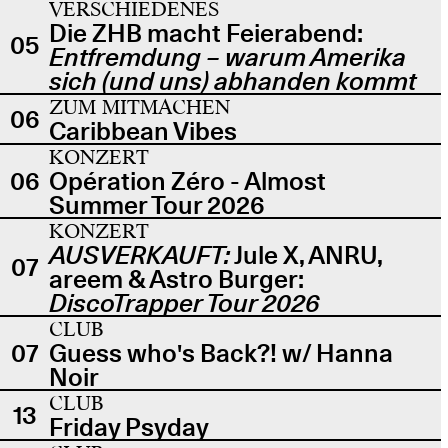
VERSCHIEDENES
Die ZHB macht Feierabend:
05
Entfremdung – warum Amerika
sich (und uns) abhanden kommt
ZUM MITMACHEN
06
Caribbean Vibes
KONZERT
06
Opération Zéro - Almost
Summer Tour 2026
KONZERT
AUSVERKAUFT:
Jule X, ANRU,
07
areem & Astro Burger:
DiscoTrapper Tour 2026
CLUB
07
Guess who's Back?! w/ Hanna
Noir
CLUB
13
Friday Psyday