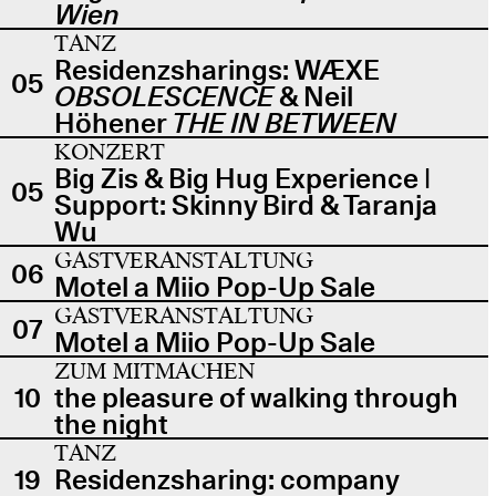
Wien
TANZ
Residenzsharings: WÆXE
05
OBSOLESCENCE
& Neil
Höhener
THE IN BETWEEN
KONZERT
Big Zis & Big Hug Experience |
05
Support: Skinny Bird & Taranja
Wu
GASTVERANSTALTUNG
06
Motel a Miio Pop-Up Sale
GASTVERANSTALTUNG
07
Motel a Miio Pop-Up Sale
ZUM MITMACHEN
10
the pleasure of walking through
the night
TANZ
19
Residenzsharing: company