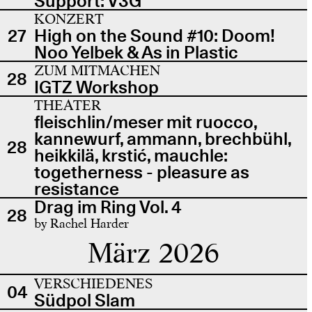
Support: V3G
KONZERT
27
High on the Sound #10: Doom!
Noo Yelbek & As in Plastic
ZUM MITMACHEN
28
IGTZ Workshop
THEATER
fleischlin/meser mit ruocco,
kannewurf, ammann, brechbühl,
28
heikkilä, krstić, mauchle:
togetherness - pleasure as
resistance
Drag im Ring Vol. 4
28
by Rachel Harder
März 2026
VERSCHIEDENES
04
Südpol Slam