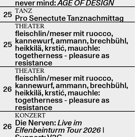
never mind:
AGE OF DESIGN
TANZ
25
Pro Senectute Tanznachmittag
THEATER
fleischlin/meser mit ruocco,
kannewurf, ammann, brechbühl,
25
heikkilä, krstić, mauchle:
togetherness - pleasure as
resistance
THEATER
fleischlin/meser mit ruocco,
kannewurf, ammann, brechbühl,
26
heikkilä, krstić, mauchle:
togetherness - pleasure as
resistance
KONZERT
Die Nerven:
Live im
26
Elfenbeinturm Tour 2026
|