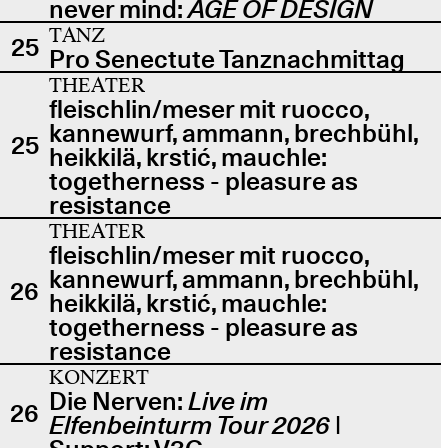
never mind:
AGE OF DESIGN
TANZ
25
Pro Senectute Tanznachmittag
THEATER
fleischlin/meser mit ruocco,
kannewurf, ammann, brechbühl,
25
heikkilä, krstić, mauchle:
togetherness - pleasure as
resistance
THEATER
fleischlin/meser mit ruocco,
kannewurf, ammann, brechbühl,
26
heikkilä, krstić, mauchle:
togetherness - pleasure as
resistance
KONZERT
Die Nerven:
Live im
26
Elfenbeinturm Tour 2026
|