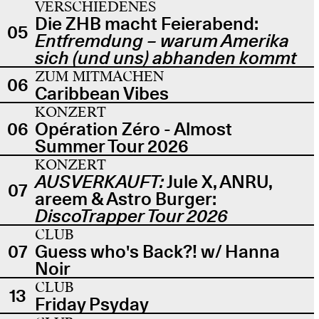
VERSCHIEDENES
Die ZHB macht Feierabend:
05
Entfremdung – warum Amerika
sich (und uns) abhanden kommt
ZUM MITMACHEN
06
Caribbean Vibes
KONZERT
06
Opération Zéro - Almost
Summer Tour 2026
KONZERT
AUSVERKAUFT:
Jule X, ANRU,
07
areem & Astro Burger:
DiscoTrapper Tour 2026
CLUB
07
Guess who's Back?! w/ Hanna
Noir
CLUB
13
Friday Psyday