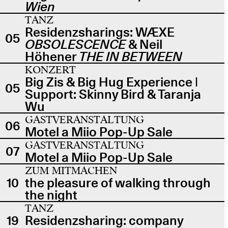
Wien
TANZ
Residenzsharings: WÆXE
05
OBSOLESCENCE
& Neil
Höhener
THE IN BETWEEN
KONZERT
Big Zis & Big Hug Experience |
05
Support: Skinny Bird & Taranja
Wu
GASTVERANSTALTUNG
06
Motel a Miio Pop-Up Sale
GASTVERANSTALTUNG
07
Motel a Miio Pop-Up Sale
ZUM MITMACHEN
10
the pleasure of walking through
the night
TANZ
19
Residenzsharing: company