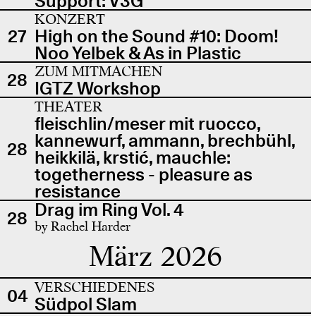
Support: V3G
KONZERT
27
High on the Sound #10: Doom!
Noo Yelbek & As in Plastic
ZUM MITMACHEN
28
IGTZ Workshop
THEATER
fleischlin/meser mit ruocco,
kannewurf, ammann, brechbühl,
28
heikkilä, krstić, mauchle:
togetherness - pleasure as
resistance
Drag im Ring Vol. 4
28
by Rachel Harder
März 2026
VERSCHIEDENES
04
Südpol Slam