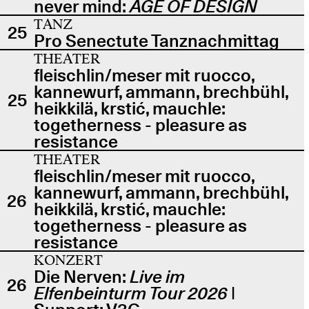
never mind:
AGE OF DESIGN
TANZ
25
Pro Senectute Tanznachmittag
THEATER
fleischlin/meser mit ruocco,
kannewurf, ammann, brechbühl,
25
heikkilä, krstić, mauchle:
togetherness - pleasure as
resistance
THEATER
fleischlin/meser mit ruocco,
kannewurf, ammann, brechbühl,
26
heikkilä, krstić, mauchle:
togetherness - pleasure as
resistance
KONZERT
Die Nerven:
Live im
26
Elfenbeinturm Tour 2026
|