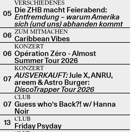
VERSCHIEDENES
Die ZHB macht Feierabend:
05
Entfremdung – warum Amerika
sich (und uns) abhanden kommt
ZUM MITMACHEN
06
Caribbean Vibes
KONZERT
06
Opération Zéro - Almost
Summer Tour 2026
KONZERT
AUSVERKAUFT:
Jule X, ANRU,
07
areem & Astro Burger:
DiscoTrapper Tour 2026
CLUB
07
Guess who's Back?! w/ Hanna
Noir
CLUB
13
Friday Psyday