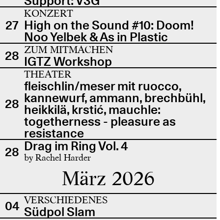
Support: V3G
KONZERT
27
High on the Sound #10: Doom!
Noo Yelbek & As in Plastic
ZUM MITMACHEN
28
IGTZ Workshop
THEATER
fleischlin/meser mit ruocco,
kannewurf, ammann, brechbühl,
28
heikkilä, krstić, mauchle:
togetherness - pleasure as
resistance
Drag im Ring Vol. 4
28
by Rachel Harder
März 2026
VERSCHIEDENES
04
Südpol Slam