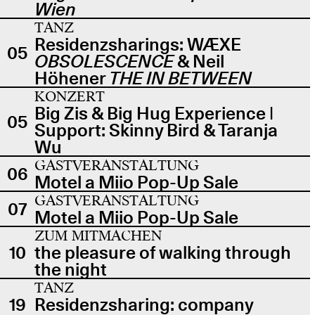
Wien
TANZ
Residenzsharings: WÆXE
05
OBSOLESCENCE
& Neil
Höhener
THE IN BETWEEN
KONZERT
Big Zis & Big Hug Experience |
05
Support: Skinny Bird & Taranja
Wu
GASTVERANSTALTUNG
06
Motel a Miio Pop-Up Sale
GASTVERANSTALTUNG
07
Motel a Miio Pop-Up Sale
ZUM MITMACHEN
10
the pleasure of walking through
the night
TANZ
19
Residenzsharing: company