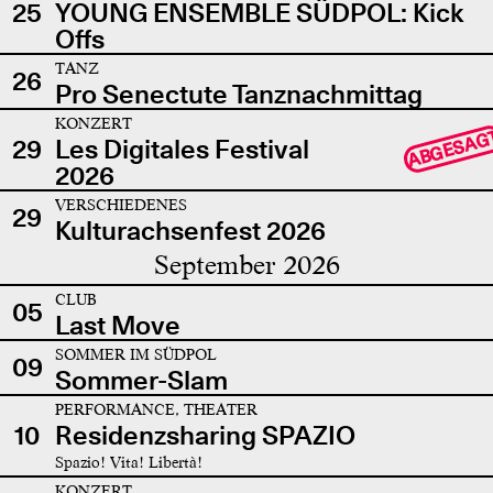
25
YOUNG ENSEMBLE SÜDPOL: Kick
Offs
TANZ
26
Pro Senectute Tanznachmittag
KONZERT
ABGESAG
29
Les Digitales Festival
2026
VERSCHIEDENES
29
Kulturachsenfest 2026
September 2026
CLUB
05
Last Move
SOMMER IM SÜDPOL
09
Sommer-Slam
PERFORMANCE, THEATER
10
Residenzsharing SPAZIO
Spazio! Vita! Libertà!
KONZERT