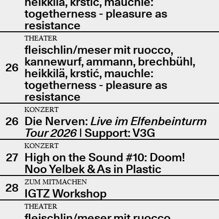
heikkilä, krstić, mauchle:
togetherness - pleasure as
resistance
THEATER
fleischlin/meser mit ruocco,
kannewurf, ammann, brechbühl,
26
heikkilä, krstić, mauchle:
togetherness - pleasure as
resistance
KONZERT
26
Die Nerven:
Live im Elfenbeinturm
Tour 2026
| Support: V3G
KONZERT
27
High on the Sound #10: Doom!
Noo Yelbek & As in Plastic
ZUM MITMACHEN
28
IGTZ Workshop
THEATER
fleischlin/meser mit ruocco,