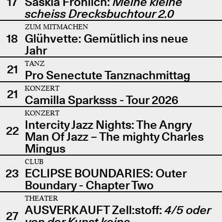
17
Saskia Fröhlich:
Meine kleine
scheiss Drecksbuchtour 2.0
ZUM MITMACHEN
18
Glühvette: Gemütlich ins neue
Jahr
TANZ
21
Pro Senectute Tanznachmittag
KONZERT
21
Camilla Sparksss - Tour 2026
KONZERT
Intercity Jazz Nights: The Angry
22
Man Of Jazz – The mighty Charles
Mingus
CLUB
23
ECLIPSE BOUNDARIES: Outer
Boundary - Chapter Two
THEATER
AUSVERKAUFT Zell:stoff:
4/5 oder
27
von der Kunst keine