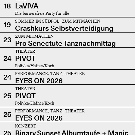
18
LaVIVA
Die barrierefreie Party für alle
SOMMER IM SÜDPOL, ZUM MITMACHEN
19
Crashkurs Selbstverteidigung
ZUM MITMACHEN
23
Pro Senectute Tanznachmittag
THEATER
24
PIVOT
Polivka/Hafner/Koch
PERFORMANCE, TANZ, THEATER
24
EYES ON 2026
THEATER
25
PIVOT
Polivka/Hafner/Koch
PERFORMANCE, TANZ, THEATER
25
EYES ON 2026
KONZERT
25
Binary Sunset Albumtaufe + Manic