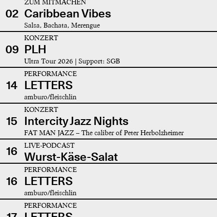
ZUM MITMACHEN
02
Caribbean Vibes
Salsa, Bachata, Merengue
KONZERT
09
PLH
Ultra Tour 2026 | Support: SGB
PERFORMANCE
14
LETTERS
amburo/fleischlin
KONZERT
15
Intercity Jazz Nights
FAT MAN JAZZ – The caliber of Peter Herbolzheimer
LIVE-PODCAST
16
Wurst-Käse-Salat
PERFORMANCE
16
LETTERS
amburo/fleischlin
PERFORMANCE
17
LETTERS