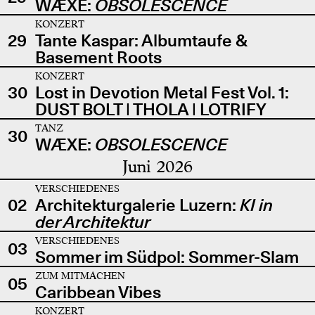
WÆXE:
OBSOLESCENCE
KONZERT
29
Tante Kaspar: Albumtaufe &
Basement Roots
KONZERT
30
Lost in Devotion Metal Fest Vol. 1:
DUST BOLT | THOLA | LOTRIFY
TANZ
30
WÆXE:
OBSOLESCENCE
Juni 2026
VERSCHIEDENES
02
Architekturgalerie Luzern:
KI in
der Architektur
VERSCHIEDENES
03
Sommer im Südpol: Sommer-Slam
ZUM MITMACHEN
05
Caribbean Vibes
KONZERT