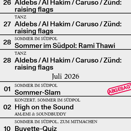
26
Aldebs / Al Hakim / Caruso / Zünd:
raising flags
TANZ
27
Aldebs / Al Hakim / Caruso / Zünd:
raising flags
SOMMER IM SÜDPOL
28
Sommer im Südpol: Rami Thawi
TANZ
28
Aldebs / Al Hakim / Caruso / Zünd:
raising flags
Juli 2026
SOMMER IM SÜDPOL
ABGESAG
01
Sommer-Slam
KONZERT, SOMMER IM SÜDPOL
02
High on the Sound
AMÆMI & SOUNDBUDDY
SOMMER IM SÜDPOL, ZUM MITMACHEN
10
Buvette-Quiz