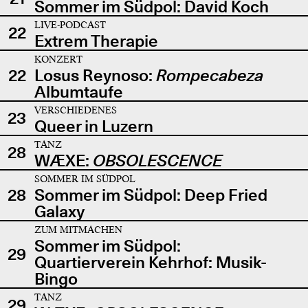
Sommer im Südpol: David Koch
LIVE-PODCAST
22
Extrem Therapie
KONZERT
22
Losus Reynoso:
Rompecabeza
Albumtaufe
VERSCHIEDENES
23
Queer in Luzern
TANZ
28
WÆXE:
OBSOLESCENCE
SOMMER IM SÜDPOL
28
Sommer im Südpol: Deep Fried
Galaxy
ZUM MITMACHEN
Sommer im Südpol:
29
Quartierverein Kehrhof: Musik-
Bingo
TANZ
29