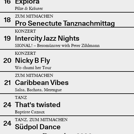
16
Explora
Pilze & Kräuter
ZUM MITMACHEN
18
Pro Senectute Tanznachmittag
KONZERT
19
Intercity Jazz Nights
SIGNAL! – Beromünster with Peter Zihlmann
KONZERT
20
Nicky B Fly
Wo chumi her Tour
ZUM MITMACHEN
21
Caribbean Vibes
Salsa, Bachata, Merengue
TANZ
24
That's twisted
Baptiste Cazaux
TANZ, ZUM MITMACHEN
24
Südpol Dance