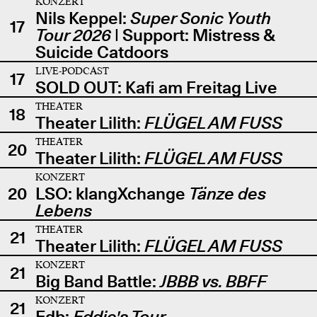
KONZERT
Nils Keppel:
Super Sonic Youth
17
Tour 2026
| Support: Mistress &
Suicide Catdoors
LIVE-PODCAST
17
SOLD OUT: Kafi am Freitag Live
THEATER
18
Theater Lilith:
FLÜGEL AM FUSS
THEATER
20
Theater Lilith:
FLÜGEL AM FUSS
KONZERT
20
LSO: klangXchange
Tänze des
Lebens
THEATER
21
Theater Lilith:
FLÜGEL AM FUSS
KONZERT
21
Big Band Battle:
JBBB vs. BBFF
KONZERT
21
Edb:
Eddie's Tour