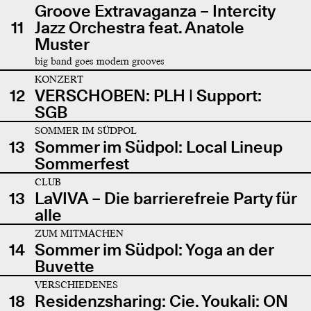
Groove Extravaganza – Intercity
11
Jazz Orchestra feat. Anatole
Muster
big band goes modern grooves
KONZERT
12
VERSCHOBEN: PLH | Support:
SGB
SOMMER IM SÜDPOL
13
Sommer im Südpol: Local Lineup
Sommerfest
CLUB
13
LaVIVA – Die barrierefreie Party für
alle
ZUM MITMACHEN
14
Sommer im Südpol: Yoga an der
Buvette
VERSCHIEDENES
18
Residenzsharing: Cie. Youkali: ON