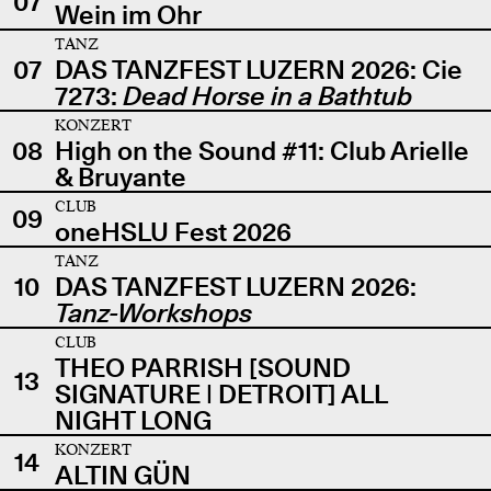
07
Wein im Ohr
TANZ
07
DAS TANZFEST LUZERN 2026: Cie
7273:
Dead Horse in a Bathtub
KONZERT
08
High on the Sound #11: Club Arielle
& Bruyante
CLUB
09
oneHSLU Fest 2026
TANZ
10
DAS TANZFEST LUZERN 2026:
Tanz-Workshops
CLUB
THEO PARRISH [SOUND
13
SIGNATURE | DETROIT] ALL
NIGHT LONG
KONZERT
14
ALTIN GÜN