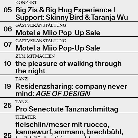
KONZERT
05
Big Zis & Big Hug Experience |
Support: Skinny Bird & Taranja Wu
GASTVERANSTALTUNG
06
Motel a Miio Pop-Up Sale
GASTVERANSTALTUNG
07
Motel a Miio Pop-Up Sale
ZUM MITMACHEN
10
the pleasure of walking through
the night
TANZ
19
Residenzsharing: company never
mind:
AGE OF DESIGN
TANZ
25
Pro Senectute Tanznachmittag
THEATER
fleischlin/meser mit ruocco,
kannewurf, ammann, brechbühl,
25