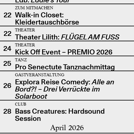
ZUM MITMACHEN
22
Walk-in Closet:
Kleidertauschbörse
THEATER
22
Theater Lilith:
FLÜGEL AM FUSS
THEATER
24
Kick Off Event – PREMIO 2026
TANZ
25
Pro Senectute Tanznachmittag
GASTVERANSTALTUNG
Explora Reise Comedy:
Alle an
26
Bord?! – Drei Verrückte im
Solarboot
CLUB
28
Bass Creatures: Hardsound
Session
April 2026