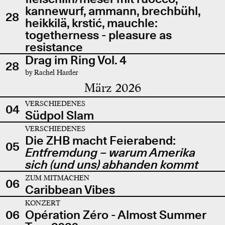
kannewurf, ammann, brechbühl,
28
heikkilä, krstić, mauchle:
togetherness - pleasure as
resistance
Drag im Ring Vol. 4
28
by Rachel Harder
März 2026
VERSCHIEDENES
04
Südpol Slam
VERSCHIEDENES
Die ZHB macht Feierabend:
05
Entfremdung – warum Amerika
sich (und uns) abhanden kommt
ZUM MITMACHEN
06
Caribbean Vibes
KONZERT
06
Opération Zéro - Almost Summer