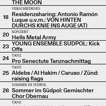
THE MOON
VERSCHIEDENES
Residenzsharing: Antonio Ramón
18
Luque u.v.m.: VON HINTEN
DURCHS KNIE INS AUGE (AT)
KONZERT
20
Hells Metal Army
YOUNG ENSEMBLE SÜDPOL: Kick
23
Offs
TANZ
24
Pro Senectute Tanznachmittag
TANZ
25
Aldebs / Al Hakim / Caruso / Zünd:
raising flags
SOMMER IM SÜDPOL
26
Sommer im Südpol: Gemischter
Chor Obernau
TANZ