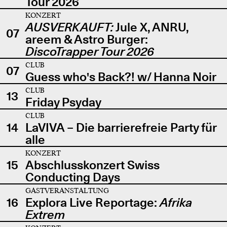
Tour 2026
KONZERT
AUSVERKAUFT:
Jule X, ANRU,
07
areem & Astro Burger:
DiscoTrapper Tour 2026
CLUB
07
Guess who's Back?! w/ Hanna Noir
CLUB
13
Friday Psyday
CLUB
14
LaVIVA – Die barrierefreie Party für
alle
KONZERT
15
Abschlusskonzert Swiss
Conducting Days
GASTVERANSTALTUNG
16
Explora Live Reportage:
Afrika
Extrem