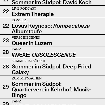
Sommer im Südpol: David Koch
LIVE-PODCAST
22
Extrem Therapie
KONZERT
22
Losus Reynoso:
Rompecabeza
Albumtaufe
VERSCHIEDENES
23
Queer in Luzern
TANZ
28
WÆXE:
OBSOLESCENCE
SOMMER IM SÜDPOL
28
Sommer im Südpol: Deep Fried
Galaxy
ZUM MITMACHEN
Sommer im Südpol:
29
Quartierverein Kehrhof: Musik-
Bingo
TANZ
29