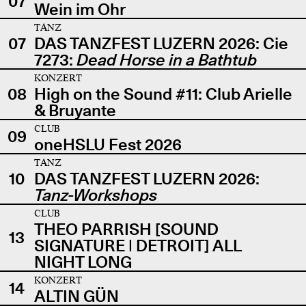
07
Wein im Ohr
TANZ
07
DAS TANZFEST LUZERN 2026: Cie
7273:
Dead Horse in a Bathtub
KONZERT
08
High on the Sound #11: Club Arielle
& Bruyante
CLUB
09
oneHSLU Fest 2026
TANZ
10
DAS TANZFEST LUZERN 2026:
Tanz-Workshops
CLUB
THEO PARRISH [SOUND
13
SIGNATURE | DETROIT] ALL
NIGHT LONG
KONZERT
14
ALTIN GÜN