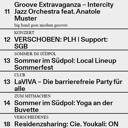
Groove Extravaganza – Intercity
11
Jazz Orchestra feat. Anatole
Muster
big band goes modern grooves
KONZERT
12
VERSCHOBEN: PLH | Support:
SGB
SOMMER IM SÜDPOL
13
Sommer im Südpol: Local Lineup
Sommerfest
CLUB
13
LaVIVA – Die barrierefreie Party für
alle
ZUM MITMACHEN
14
Sommer im Südpol: Yoga an der
Buvette
VERSCHIEDENES
18
Residenzsharing: Cie. Youkali: ON