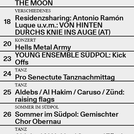
THE MOON
VERSCHIEDENES
Residenzsharing: Antonio Ramón
18
Luque u.v.m.: VON HINTEN
DURCHS KNIE INS AUGE (AT)
KONZERT
20
Hells Metal Army
YOUNG ENSEMBLE SÜDPOL: Kick
23
Offs
TANZ
24
Pro Senectute Tanznachmittag
TANZ
25
Aldebs / Al Hakim / Caruso / Zünd:
raising flags
SOMMER IM SÜDPOL
26
Sommer im Südpol: Gemischter
Chor Obernau
TANZ