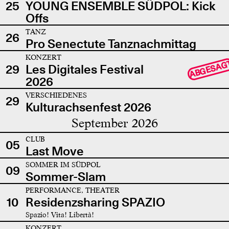
25
YOUNG ENSEMBLE SÜDPOL: Kick
Offs
TANZ
26
Pro Senectute Tanznachmittag
KONZERT
ABGESAG
29
Les Digitales Festival
2026
VERSCHIEDENES
29
Kulturachsenfest 2026
September 2026
CLUB
05
Last Move
SOMMER IM SÜDPOL
09
Sommer-Slam
PERFORMANCE, THEATER
10
Residenzsharing SPAZIO
Spazio! Vita! Libertà!
KONZERT