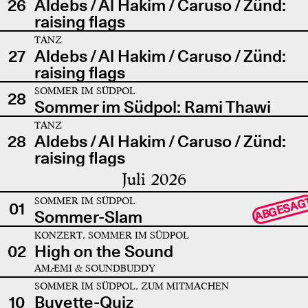
26
Aldebs / Al Hakim / Caruso / Zünd:
raising flags
TANZ
27
Aldebs / Al Hakim / Caruso / Zünd:
raising flags
SOMMER IM SÜDPOL
28
Sommer im Südpol: Rami Thawi
TANZ
28
Aldebs / Al Hakim / Caruso / Zünd:
raising flags
Juli 2026
SOMMER IM SÜDPOL
ABGESAG
01
Sommer-Slam
KONZERT, SOMMER IM SÜDPOL
02
High on the Sound
AMÆMI & SOUNDBUDDY
SOMMER IM SÜDPOL, ZUM MITMACHEN
10
Buvette-Quiz