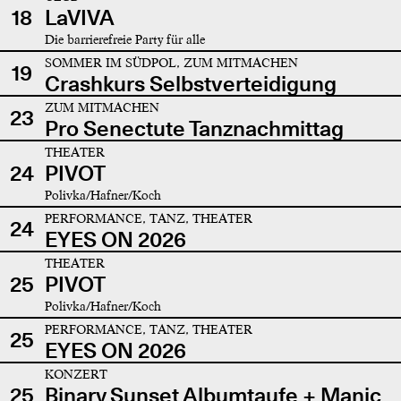
18
LaVIVA
Die barrierefreie Party für alle
SOMMER IM SÜDPOL, ZUM MITMACHEN
19
Crashkurs Selbstverteidigung
ZUM MITMACHEN
23
Pro Senectute Tanznachmittag
THEATER
24
PIVOT
Polivka/Hafner/Koch
PERFORMANCE, TANZ, THEATER
24
EYES ON 2026
THEATER
25
PIVOT
Polivka/Hafner/Koch
PERFORMANCE, TANZ, THEATER
25
EYES ON 2026
KONZERT
25
Binary Sunset Albumtaufe + Manic