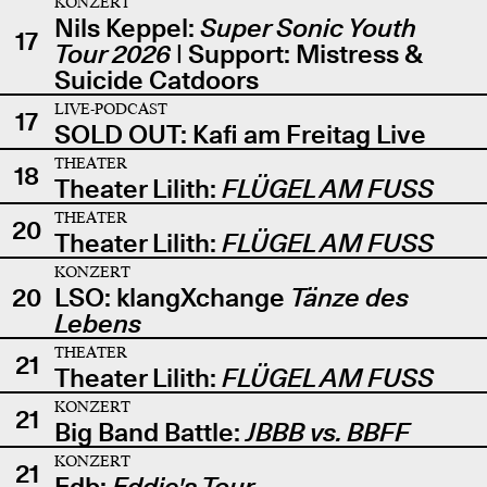
KONZERT
Nils Keppel:
Super Sonic Youth
17
Tour 2026
| Support: Mistress &
Suicide Catdoors
LIVE-PODCAST
17
SOLD OUT: Kafi am Freitag Live
THEATER
18
Theater Lilith:
FLÜGEL AM FUSS
THEATER
20
Theater Lilith:
FLÜGEL AM FUSS
KONZERT
20
LSO: klangXchange
Tänze des
Lebens
THEATER
21
Theater Lilith:
FLÜGEL AM FUSS
KONZERT
21
Big Band Battle:
JBBB vs. BBFF
KONZERT
21
Edb:
Eddie's Tour