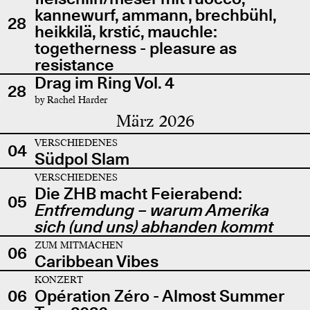
kannewurf, ammann, brechbühl,
28
heikkilä, krstić, mauchle:
togetherness - pleasure as
resistance
Drag im Ring Vol. 4
28
by Rachel Harder
März 2026
VERSCHIEDENES
04
Südpol Slam
VERSCHIEDENES
Die ZHB macht Feierabend:
05
Entfremdung – warum Amerika
sich (und uns) abhanden kommt
ZUM MITMACHEN
06
Caribbean Vibes
KONZERT
06
Opération Zéro - Almost Summer