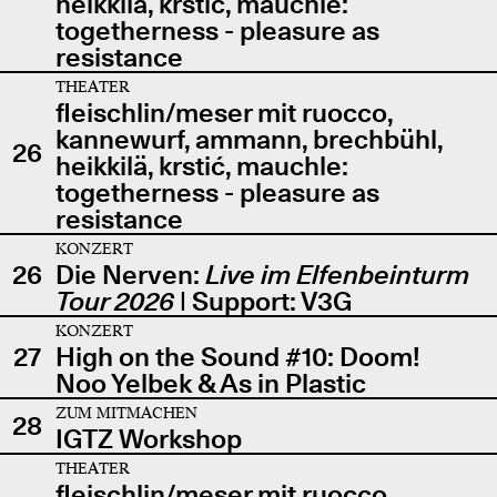
heikkilä, krstić, mauchle:
togetherness - pleasure as
resistance
THEATER
fleischlin/meser mit ruocco,
kannewurf, ammann, brechbühl,
26
heikkilä, krstić, mauchle:
togetherness - pleasure as
resistance
KONZERT
26
Die Nerven:
Live im Elfenbeinturm
Tour 2026
| Support: V3G
KONZERT
27
High on the Sound #10: Doom!
Noo Yelbek & As in Plastic
ZUM MITMACHEN
28
IGTZ Workshop
THEATER
fleischlin/meser mit ruocco,