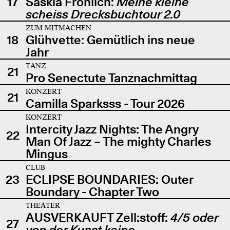
17
Saskia Fröhlich:
Meine kleine
scheiss Drecksbuchtour 2.0
ZUM MITMACHEN
18
Glühvette: Gemütlich ins neue
Jahr
TANZ
21
Pro Senectute Tanznachmittag
KONZERT
21
Camilla Sparksss - Tour 2026
KONZERT
Intercity Jazz Nights: The Angry
22
Man Of Jazz – The mighty Charles
Mingus
CLUB
23
ECLIPSE BOUNDARIES: Outer
Boundary - Chapter Two
THEATER
AUSVERKAUFT Zell:stoff:
4/5 oder
27
von der Kunst keine