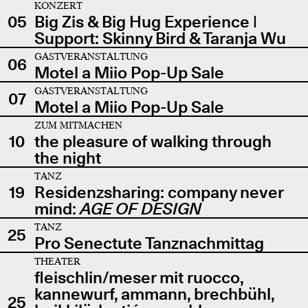
KONZERT
05
Big Zis & Big Hug Experience |
Support: Skinny Bird & Taranja Wu
GASTVERANSTALTUNG
06
Motel a Miio Pop-Up Sale
GASTVERANSTALTUNG
07
Motel a Miio Pop-Up Sale
ZUM MITMACHEN
10
the pleasure of walking through
the night
TANZ
19
Residenzsharing: company never
mind:
AGE OF DESIGN
TANZ
25
Pro Senectute Tanznachmittag
THEATER
fleischlin/meser mit ruocco,
kannewurf, ammann, brechbühl,
25