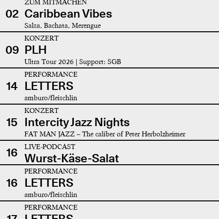
ZUM MITMACHEN
02
Caribbean Vibes
Salsa, Bachata, Merengue
KONZERT
09
PLH
Ultra Tour 2026 | Support: SGB
PERFORMANCE
14
LETTERS
amburo/fleischlin
KONZERT
15
Intercity Jazz Nights
FAT MAN JAZZ – The caliber of Peter Herbolzheimer
LIVE-PODCAST
16
Wurst-Käse-Salat
PERFORMANCE
16
LETTERS
amburo/fleischlin
PERFORMANCE
17
LETTERS