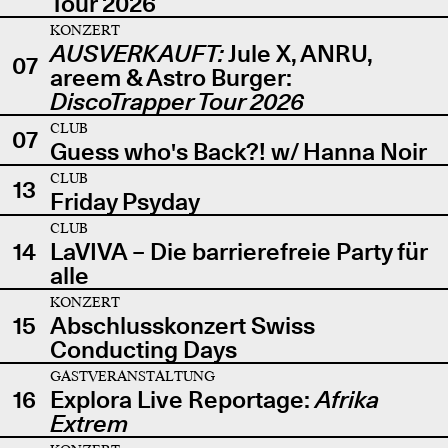
Tour 2026
KONZERT
AUSVERKAUFT:
Jule X, ANRU,
07
areem & Astro Burger:
DiscoTrapper Tour 2026
CLUB
07
Guess who's Back?! w/ Hanna Noir
CLUB
13
Friday Psyday
CLUB
14
LaVIVA – Die barrierefreie Party für
alle
KONZERT
15
Abschlusskonzert Swiss
Conducting Days
GASTVERANSTALTUNG
16
Explora Live Reportage:
Afrika
Extrem