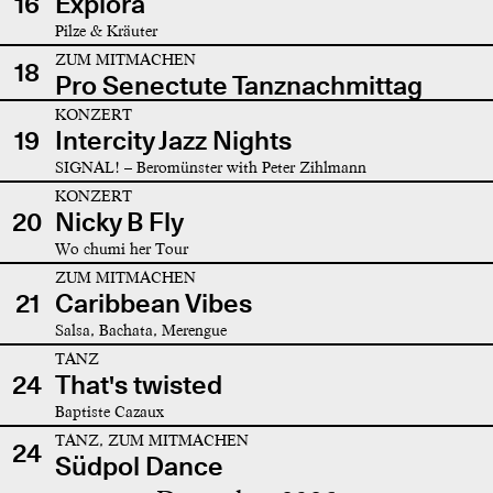
16
Explora
Pilze & Kräuter
ZUM MITMACHEN
18
Pro Senectute Tanznachmittag
KONZERT
19
Intercity Jazz Nights
SIGNAL! – Beromünster with Peter Zihlmann
KONZERT
20
Nicky B Fly
Wo chumi her Tour
ZUM MITMACHEN
21
Caribbean Vibes
Salsa, Bachata, Merengue
TANZ
24
That's twisted
Baptiste Cazaux
TANZ, ZUM MITMACHEN
24
Südpol Dance