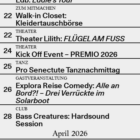
ZUM MITMACHEN
22
Walk-in Closet:
Kleidertauschbörse
THEATER
22
Theater Lilith:
FLÜGEL AM FUSS
THEATER
24
Kick Off Event – PREMIO 2026
TANZ
25
Pro Senectute Tanznachmittag
GASTVERANSTALTUNG
Explora Reise Comedy:
Alle an
26
Bord?! – Drei Verrückte im
Solarboot
CLUB
28
Bass Creatures: Hardsound
Session
April 2026