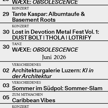
WÆXE:
OBSOLESCENCE
KONZERT
29
Tante Kaspar: Albumtaufe &
Basement Roots
KONZERT
30
Lost in Devotion Metal Fest Vol. 1:
DUST BOLT | THOLA | LOTRIFY
TANZ
30
WÆXE:
OBSOLESCENCE
Juni 2026
VERSCHIEDENES
02
Architekturgalerie Luzern:
KI in
der Architektur
VERSCHIEDENES
03
Sommer im Südpol: Sommer-Slam
ZUM MITMACHEN
05
Caribbean Vibes
KONZERT