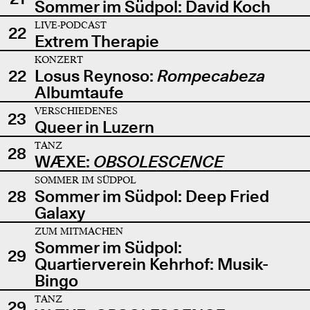
Sommer im Südpol: David Koch
LIVE-PODCAST
22
Extrem Therapie
KONZERT
22
Losus Reynoso:
Rompecabeza
Albumtaufe
VERSCHIEDENES
23
Queer in Luzern
TANZ
28
WÆXE:
OBSOLESCENCE
SOMMER IM SÜDPOL
28
Sommer im Südpol: Deep Fried
Galaxy
ZUM MITMACHEN
Sommer im Südpol:
29
Quartierverein Kehrhof: Musik-
Bingo
TANZ
29