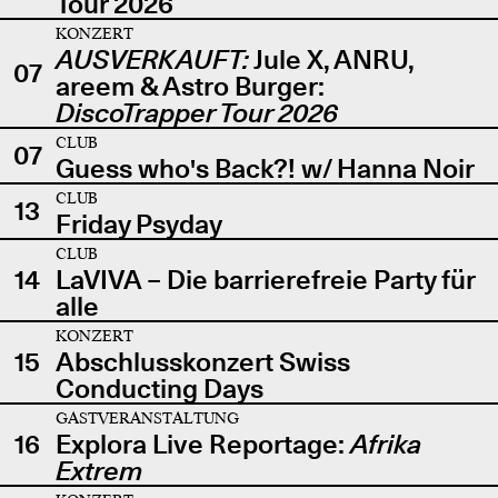
Tour 2026
KONZERT
AUSVERKAUFT:
Jule X, ANRU,
07
areem & Astro Burger:
DiscoTrapper Tour 2026
CLUB
07
Guess who's Back?! w/ Hanna Noir
CLUB
13
Friday Psyday
CLUB
14
LaVIVA – Die barrierefreie Party für
alle
KONZERT
15
Abschlusskonzert Swiss
Conducting Days
GASTVERANSTALTUNG
16
Explora Live Reportage:
Afrika
Extrem