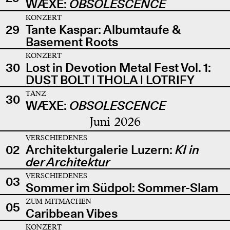
WÆXE:
OBSOLESCENCE
KONZERT
29
Tante Kaspar: Albumtaufe &
Basement Roots
KONZERT
30
Lost in Devotion Metal Fest Vol. 1:
DUST BOLT | THOLA | LOTRIFY
TANZ
30
WÆXE:
OBSOLESCENCE
Juni 2026
VERSCHIEDENES
02
Architekturgalerie Luzern:
KI in
der Architektur
VERSCHIEDENES
03
Sommer im Südpol: Sommer-Slam
ZUM MITMACHEN
05
Caribbean Vibes
KONZERT