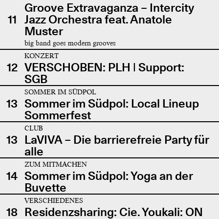
Groove Extravaganza – Intercity
11
Jazz Orchestra feat. Anatole
Muster
big band goes modern grooves
KONZERT
12
VERSCHOBEN: PLH | Support:
SGB
SOMMER IM SÜDPOL
13
Sommer im Südpol: Local Lineup
Sommerfest
CLUB
13
LaVIVA – Die barrierefreie Party für
alle
ZUM MITMACHEN
14
Sommer im Südpol: Yoga an der
Buvette
VERSCHIEDENES
18
Residenzsharing: Cie. Youkali: ON