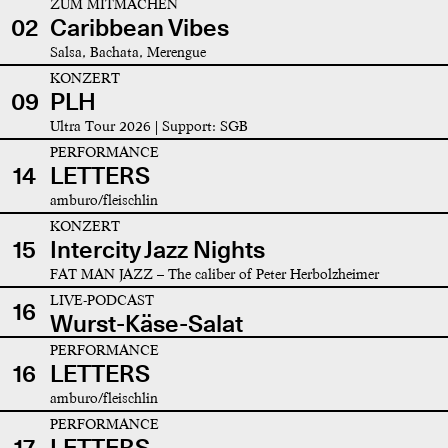
ZUM MITMACHEN
02
Caribbean Vibes
Salsa, Bachata, Merengue
KONZERT
09
PLH
Ultra Tour 2026 | Support: SGB
PERFORMANCE
14
LETTERS
amburo/fleischlin
KONZERT
15
Intercity Jazz Nights
FAT MAN JAZZ – The caliber of Peter Herbolzheimer
LIVE-PODCAST
16
Wurst-Käse-Salat
PERFORMANCE
16
LETTERS
amburo/fleischlin
PERFORMANCE
17
LETTERS