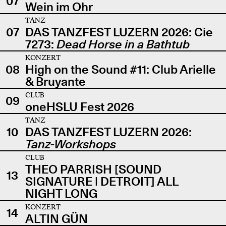
07
Wein im Ohr
TANZ
07
DAS TANZFEST LUZERN 2026: Cie
7273:
Dead Horse in a Bathtub
KONZERT
08
High on the Sound #11: Club Arielle
& Bruyante
CLUB
09
oneHSLU Fest 2026
TANZ
10
DAS TANZFEST LUZERN 2026:
Tanz-Workshops
CLUB
THEO PARRISH [SOUND
13
SIGNATURE | DETROIT] ALL
NIGHT LONG
KONZERT
14
ALTIN GÜN