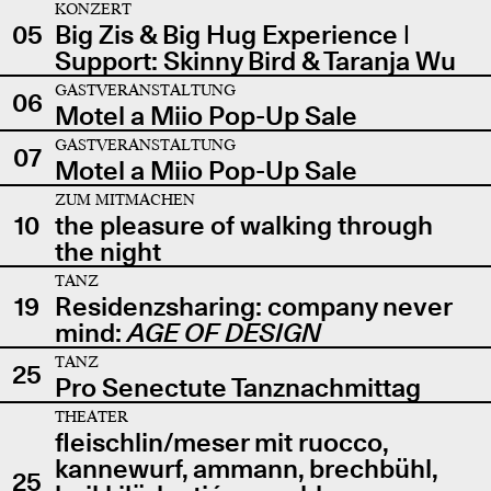
KONZERT
05
Big Zis & Big Hug Experience |
Support: Skinny Bird & Taranja Wu
GASTVERANSTALTUNG
06
Motel a Miio Pop-Up Sale
GASTVERANSTALTUNG
07
Motel a Miio Pop-Up Sale
ZUM MITMACHEN
10
the pleasure of walking through
the night
TANZ
19
Residenzsharing: company never
mind:
AGE OF DESIGN
TANZ
25
Pro Senectute Tanznachmittag
THEATER
fleischlin/meser mit ruocco,
kannewurf, ammann, brechbühl,
25