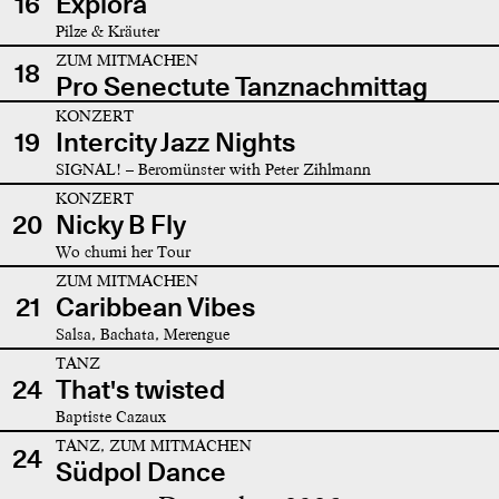
16
Explora
Pilze & Kräuter
ZUM MITMACHEN
18
Pro Senectute Tanznachmittag
KONZERT
19
Intercity Jazz Nights
SIGNAL! – Beromünster with Peter Zihlmann
KONZERT
20
Nicky B Fly
Wo chumi her Tour
ZUM MITMACHEN
21
Caribbean Vibes
Salsa, Bachata, Merengue
TANZ
24
That's twisted
Baptiste Cazaux
TANZ, ZUM MITMACHEN
24
Südpol Dance