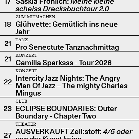
17
Saskia Fröhlich:
Meine kleine
scheiss Drecksbuchtour 2.0
ZUM MITMACHEN
18
Glühvette: Gemütlich ins neue
Jahr
TANZ
21
Pro Senectute Tanznachmittag
KONZERT
21
Camilla Sparksss - Tour 2026
KONZERT
Intercity Jazz Nights: The Angry
22
Man Of Jazz – The mighty Charles
Mingus
CLUB
23
ECLIPSE BOUNDARIES: Outer
Boundary - Chapter Two
THEATER
AUSVERKAUFT Zell:stoff:
4/5 oder
27
von der Kunst keine