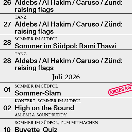
26
Aldebs / Al Hakim / Caruso / Zünd:
raising flags
TANZ
27
Aldebs / Al Hakim / Caruso / Zünd:
raising flags
SOMMER IM SÜDPOL
28
Sommer im Südpol: Rami Thawi
TANZ
28
Aldebs / Al Hakim / Caruso / Zünd:
raising flags
Juli 2026
SOMMER IM SÜDPOL
ABGESAG
01
Sommer-Slam
KONZERT, SOMMER IM SÜDPOL
02
High on the Sound
AMÆMI & SOUNDBUDDY
SOMMER IM SÜDPOL, ZUM MITMACHEN
10
Buvette-Quiz