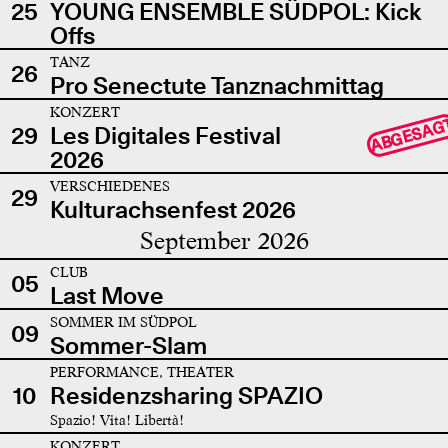
25
YOUNG ENSEMBLE SÜDPOL: Kick
Offs
TANZ
26
Pro Senectute Tanznachmittag
KONZERT
ABGESAG
29
Les Digitales Festival
2026
VERSCHIEDENES
29
Kulturachsenfest 2026
September 2026
CLUB
05
Last Move
SOMMER IM SÜDPOL
09
Sommer-Slam
PERFORMANCE, THEATER
10
Residenzsharing SPAZIO
Spazio! Vita! Libertà!
KONZERT