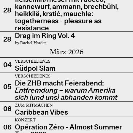
kannewurf, ammann, brechbühl,
28
heikkilä, krstić, mauchle:
togetherness - pleasure as
resistance
Drag im Ring Vol. 4
28
by Rachel Harder
März 2026
VERSCHIEDENES
04
Südpol Slam
VERSCHIEDENES
Die ZHB macht Feierabend:
05
Entfremdung – warum Amerika
sich (und uns) abhanden kommt
ZUM MITMACHEN
06
Caribbean Vibes
KONZERT
06
Opération Zéro - Almost Summer