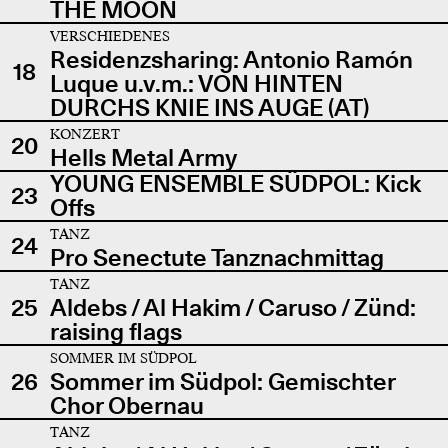
THE MOON
VERSCHIEDENES
Residenzsharing: Antonio Ramón
18
Luque u.v.m.: VON HINTEN
DURCHS KNIE INS AUGE (AT)
KONZERT
20
Hells Metal Army
YOUNG ENSEMBLE SÜDPOL: Kick
23
Offs
TANZ
24
Pro Senectute Tanznachmittag
TANZ
25
Aldebs / Al Hakim / Caruso / Zünd:
raising flags
SOMMER IM SÜDPOL
26
Sommer im Südpol: Gemischter
Chor Obernau
TANZ