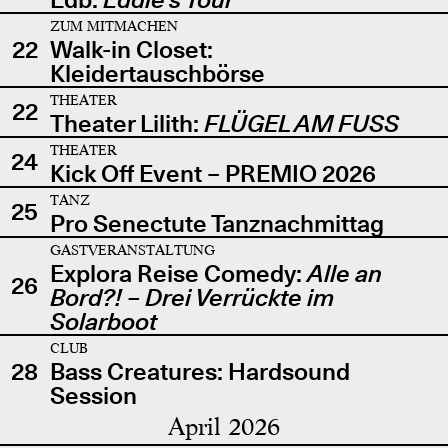
ZUM MITMACHEN
22
Walk-in Closet:
Kleidertauschbörse
THEATER
22
Theater Lilith:
FLÜGEL AM FUSS
THEATER
24
Kick Off Event – PREMIO 2026
TANZ
25
Pro Senectute Tanznachmittag
GASTVERANSTALTUNG
Explora Reise Comedy:
Alle an
26
Bord?! – Drei Verrückte im
Solarboot
CLUB
28
Bass Creatures: Hardsound
Session
April 2026