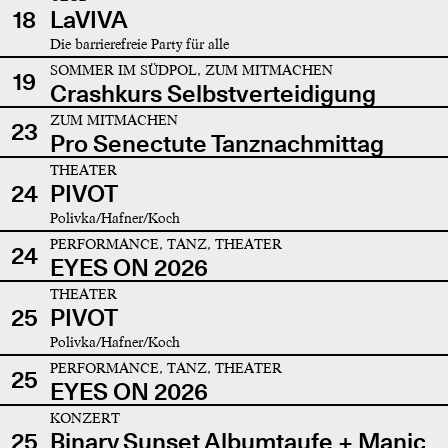
18
LaVIVA
Die barrierefreie Party für alle
SOMMER IM SÜDPOL, ZUM MITMACHEN
19
Crashkurs Selbstverteidigung
ZUM MITMACHEN
23
Pro Senectute Tanznachmittag
THEATER
24
PIVOT
Polivka/Hafner/Koch
PERFORMANCE, TANZ, THEATER
24
EYES ON 2026
THEATER
25
PIVOT
Polivka/Hafner/Koch
PERFORMANCE, TANZ, THEATER
25
EYES ON 2026
KONZERT
25
Binary Sunset Albumtaufe + Manic