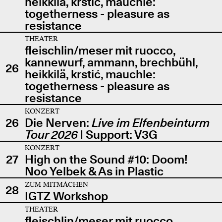
heikkilä, krstić, mauchle:
togetherness - pleasure as
resistance
THEATER
fleischlin/meser mit ruocco,
kannewurf, ammann, brechbühl,
26
heikkilä, krstić, mauchle:
togetherness - pleasure as
resistance
KONZERT
26
Die Nerven:
Live im Elfenbeinturm
Tour 2026
| Support: V3G
KONZERT
27
High on the Sound #10: Doom!
Noo Yelbek & As in Plastic
ZUM MITMACHEN
28
IGTZ Workshop
THEATER
fleischlin/meser mit ruocco,