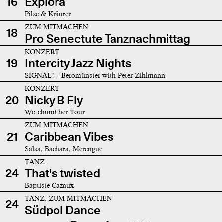
16
Explora
Pilze & Kräuter
ZUM MITMACHEN
18
Pro Senectute Tanznachmittag
KONZERT
19
Intercity Jazz Nights
SIGNAL! – Beromünster with Peter Zihlmann
KONZERT
20
Nicky B Fly
Wo chumi her Tour
ZUM MITMACHEN
21
Caribbean Vibes
Salsa, Bachata, Merengue
TANZ
24
That's twisted
Baptiste Cazaux
TANZ, ZUM MITMACHEN
24
Südpol Dance