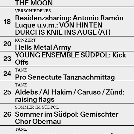
THE MOON
VERSCHIEDENES
Residenzsharing: Antonio Ramón
18
Luque u.v.m.: VON HINTEN
DURCHS KNIE INS AUGE (AT)
KONZERT
20
Hells Metal Army
YOUNG ENSEMBLE SÜDPOL: Kick
23
Offs
TANZ
24
Pro Senectute Tanznachmittag
TANZ
25
Aldebs / Al Hakim / Caruso / Zünd:
raising flags
SOMMER IM SÜDPOL
26
Sommer im Südpol: Gemischter
Chor Obernau
TANZ