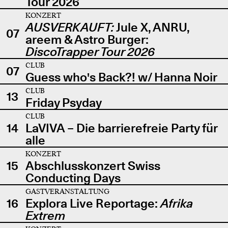
Tour 2026
KONZERT
AUSVERKAUFT:
Jule X, ANRU,
07
areem & Astro Burger:
DiscoTrapper Tour 2026
CLUB
07
Guess who's Back?! w/ Hanna Noir
CLUB
13
Friday Psyday
CLUB
14
LaVIVA – Die barrierefreie Party für
alle
KONZERT
15
Abschlusskonzert Swiss
Conducting Days
GASTVERANSTALTUNG
16
Explora Live Reportage:
Afrika
Extrem