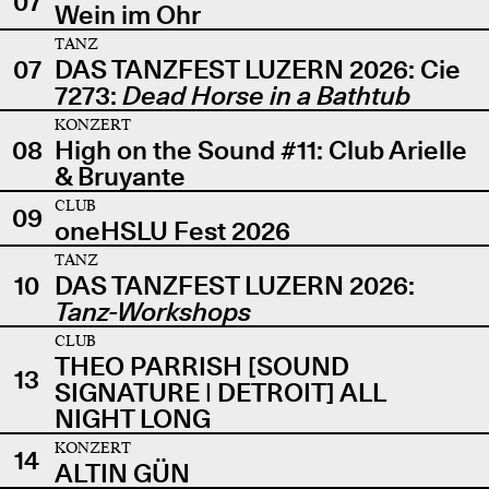
07
Wein im Ohr
TANZ
07
DAS TANZFEST LUZERN 2026: Cie
7273:
Dead Horse in a Bathtub
KONZERT
08
High on the Sound #11: Club Arielle
& Bruyante
CLUB
09
oneHSLU Fest 2026
TANZ
10
DAS TANZFEST LUZERN 2026:
Tanz-Workshops
CLUB
THEO PARRISH [SOUND
13
SIGNATURE | DETROIT] ALL
NIGHT LONG
KONZERT
14
ALTIN GÜN