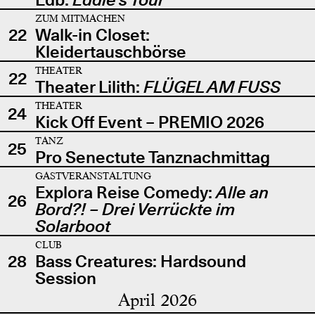
ZUM MITMACHEN
22
Walk-in Closet:
Kleidertauschbörse
THEATER
22
Theater Lilith:
FLÜGEL AM FUSS
THEATER
24
Kick Off Event – PREMIO 2026
TANZ
25
Pro Senectute Tanznachmittag
GASTVERANSTALTUNG
Explora Reise Comedy:
Alle an
26
Bord?! – Drei Verrückte im
Solarboot
CLUB
28
Bass Creatures: Hardsound
Session
April 2026