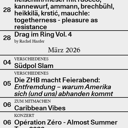
kannewurf, ammann, brechbühl,
28
heikkilä, krstić, mauchle:
togetherness - pleasure as
resistance
Drag im Ring Vol. 4
28
by Rachel Harder
März 2026
VERSCHIEDENES
04
Südpol Slam
VERSCHIEDENES
Die ZHB macht Feierabend:
05
Entfremdung – warum Amerika
sich (und uns) abhanden kommt
ZUM MITMACHEN
06
Caribbean Vibes
KONZERT
06
Opération Zéro - Almost Summer