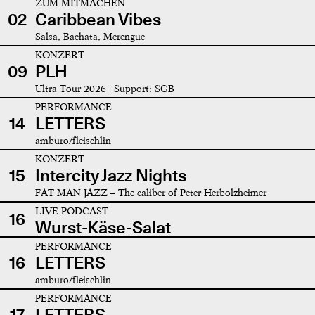
ZUM MITMACHEN
02
Caribbean Vibes
Salsa, Bachata, Merengue
KONZERT
09
PLH
Ultra Tour 2026 | Support: SGB
PERFORMANCE
14
LETTERS
amburo/fleischlin
KONZERT
15
Intercity Jazz Nights
FAT MAN JAZZ – The caliber of Peter Herbolzheimer
LIVE-PODCAST
16
Wurst-Käse-Salat
PERFORMANCE
16
LETTERS
amburo/fleischlin
PERFORMANCE
17
LETTERS