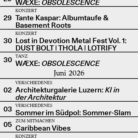
WÆXE:
OBSOLESCENCE
KONZERT
29
Tante Kaspar: Albumtaufe &
Basement Roots
KONZERT
30
Lost in Devotion Metal Fest Vol. 1:
DUST BOLT | THOLA | LOTRIFY
TANZ
30
WÆXE:
OBSOLESCENCE
Juni 2026
VERSCHIEDENES
02
Architekturgalerie Luzern:
KI in
der Architektur
VERSCHIEDENES
03
Sommer im Südpol: Sommer-Slam
ZUM MITMACHEN
05
Caribbean Vibes
KONZERT