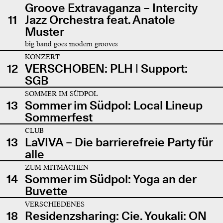
Groove Extravaganza – Intercity
11
Jazz Orchestra feat. Anatole
Muster
big band goes modern grooves
KONZERT
12
VERSCHOBEN: PLH | Support:
SGB
SOMMER IM SÜDPOL
13
Sommer im Südpol: Local Lineup
Sommerfest
CLUB
13
LaVIVA – Die barrierefreie Party für
alle
ZUM MITMACHEN
14
Sommer im Südpol: Yoga an der
Buvette
VERSCHIEDENES
18
Residenzsharing: Cie. Youkali: ON