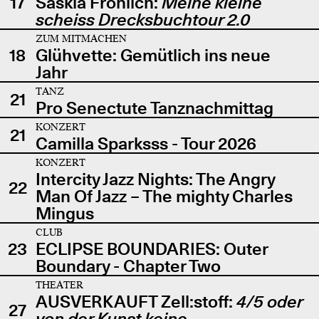
17
Saskia Fröhlich:
Meine kleine
scheiss Drecksbuchtour 2.0
ZUM MITMACHEN
18
Glühvette: Gemütlich ins neue
Jahr
TANZ
21
Pro Senectute Tanznachmittag
KONZERT
21
Camilla Sparksss - Tour 2026
KONZERT
Intercity Jazz Nights: The Angry
22
Man Of Jazz – The mighty Charles
Mingus
CLUB
23
ECLIPSE BOUNDARIES: Outer
Boundary - Chapter Two
THEATER
AUSVERKAUFT Zell:stoff:
4/5 oder
27
von der Kunst keine