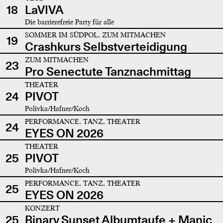
18
LaVIVA
Die barrierefreie Party für alle
SOMMER IM SÜDPOL, ZUM MITMACHEN
19
Crashkurs Selbstverteidigung
ZUM MITMACHEN
23
Pro Senectute Tanznachmittag
THEATER
24
PIVOT
Polivka/Hafner/Koch
PERFORMANCE, TANZ, THEATER
24
EYES ON 2026
THEATER
25
PIVOT
Polivka/Hafner/Koch
PERFORMANCE, TANZ, THEATER
25
EYES ON 2026
KONZERT
25
Binary Sunset Albumtaufe + Manic