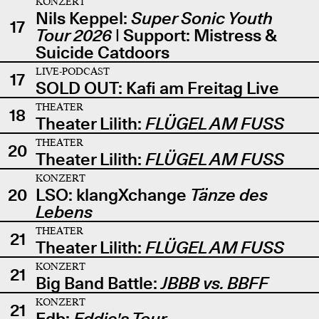
KONZERT
Nils Keppel:
Super Sonic Youth
17
Tour 2026
| Support: Mistress &
Suicide Catdoors
LIVE-PODCAST
17
SOLD OUT: Kafi am Freitag Live
THEATER
18
Theater Lilith:
FLÜGEL AM FUSS
THEATER
20
Theater Lilith:
FLÜGEL AM FUSS
KONZERT
20
LSO: klangXchange
Tänze des
Lebens
THEATER
21
Theater Lilith:
FLÜGEL AM FUSS
KONZERT
21
Big Band Battle:
JBBB vs. BBFF
KONZERT
21
Edb:
Eddie's Tour