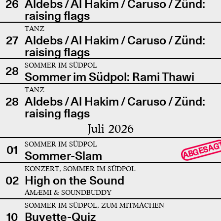
26
Aldebs / Al Hakim / Caruso / Zünd:
raising flags
TANZ
27
Aldebs / Al Hakim / Caruso / Zünd:
raising flags
SOMMER IM SÜDPOL
28
Sommer im Südpol: Rami Thawi
TANZ
28
Aldebs / Al Hakim / Caruso / Zünd:
raising flags
Juli 2026
SOMMER IM SÜDPOL
ABGESAG
01
Sommer-Slam
KONZERT, SOMMER IM SÜDPOL
02
High on the Sound
AMÆMI & SOUNDBUDDY
SOMMER IM SÜDPOL, ZUM MITMACHEN
10
Buvette-Quiz