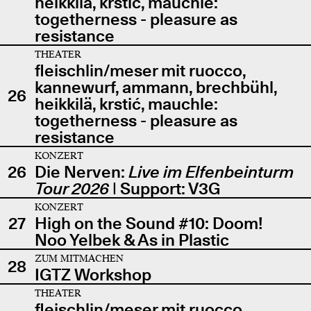
heikkilä, krstić, mauchle:
togetherness - pleasure as
resistance
THEATER
fleischlin/meser mit ruocco,
kannewurf, ammann, brechbühl,
26
heikkilä, krstić, mauchle:
togetherness - pleasure as
resistance
KONZERT
26
Die Nerven:
Live im Elfenbeinturm
Tour 2026
| Support: V3G
KONZERT
27
High on the Sound #10: Doom!
Noo Yelbek & As in Plastic
ZUM MITMACHEN
28
IGTZ Workshop
THEATER
fleischlin/meser mit ruocco,