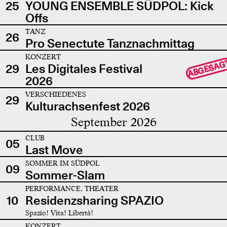
25
YOUNG ENSEMBLE SÜDPOL: Kick
Offs
TANZ
26
Pro Senectute Tanznachmittag
KONZERT
ABGESAG
29
Les Digitales Festival
2026
VERSCHIEDENES
29
Kulturachsenfest 2026
September 2026
CLUB
05
Last Move
SOMMER IM SÜDPOL
09
Sommer-Slam
PERFORMANCE, THEATER
10
Residenzsharing SPAZIO
Spazio! Vita! Libertà!
KONZERT