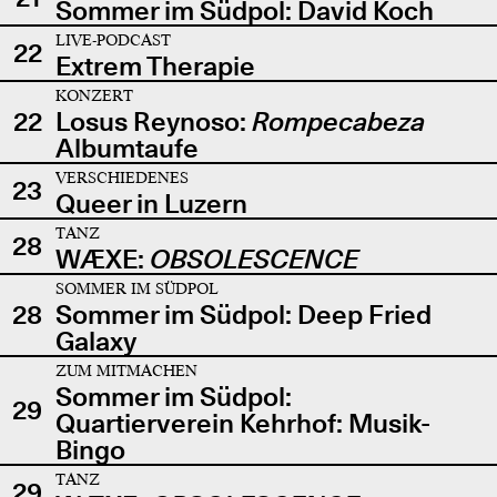
Sommer im Südpol: David Koch
LIVE-PODCAST
22
Extrem Therapie
KONZERT
22
Losus Reynoso:
Rompecabeza
Albumtaufe
VERSCHIEDENES
23
Queer in Luzern
TANZ
28
WÆXE:
OBSOLESCENCE
SOMMER IM SÜDPOL
28
Sommer im Südpol: Deep Fried
Galaxy
ZUM MITMACHEN
Sommer im Südpol:
29
Quartierverein Kehrhof: Musik-
Bingo
TANZ
29