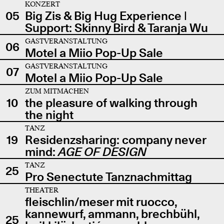
KONZERT
05
Big Zis & Big Hug Experience |
Support: Skinny Bird & Taranja Wu
GASTVERANSTALTUNG
06
Motel a Miio Pop-Up Sale
GASTVERANSTALTUNG
07
Motel a Miio Pop-Up Sale
ZUM MITMACHEN
10
the pleasure of walking through
the night
TANZ
19
Residenzsharing: company never
mind:
AGE OF DESIGN
TANZ
25
Pro Senectute Tanznachmittag
THEATER
fleischlin/meser mit ruocco,
kannewurf, ammann, brechbühl,
25