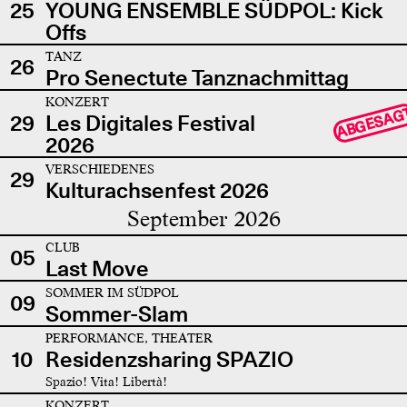
25
YOUNG ENSEMBLE SÜDPOL: Kick
Offs
TANZ
26
Pro Senectute Tanznachmittag
KONZERT
ABGESAG
29
Les Digitales Festival
2026
VERSCHIEDENES
29
Kulturachsenfest 2026
September 2026
CLUB
05
Last Move
SOMMER IM SÜDPOL
09
Sommer-Slam
PERFORMANCE, THEATER
10
Residenzsharing SPAZIO
Spazio! Vita! Libertà!
KONZERT