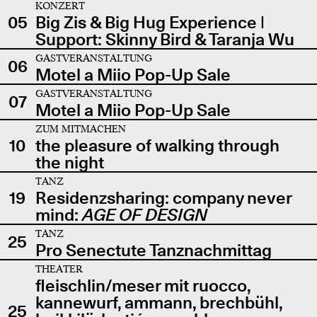
KONZERT
05
Big Zis & Big Hug Experience |
Support: Skinny Bird & Taranja Wu
GASTVERANSTALTUNG
06
Motel a Miio Pop-Up Sale
GASTVERANSTALTUNG
07
Motel a Miio Pop-Up Sale
ZUM MITMACHEN
10
the pleasure of walking through
the night
TANZ
19
Residenzsharing: company never
mind:
AGE OF DESIGN
TANZ
25
Pro Senectute Tanznachmittag
THEATER
fleischlin/meser mit ruocco,
kannewurf, ammann, brechbühl,
25