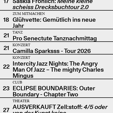
17
Saskia Fröhlich:
Meine kleine
scheiss Drecksbuchtour 2.0
ZUM MITMACHEN
18
Glühvette: Gemütlich ins neue
Jahr
TANZ
21
Pro Senectute Tanznachmittag
KONZERT
21
Camilla Sparksss - Tour 2026
KONZERT
Intercity Jazz Nights: The Angry
22
Man Of Jazz – The mighty Charles
Mingus
CLUB
23
ECLIPSE BOUNDARIES: Outer
Boundary - Chapter Two
THEATER
AUSVERKAUFT Zell:stoff:
4/5 oder
27
von der Kunst keine