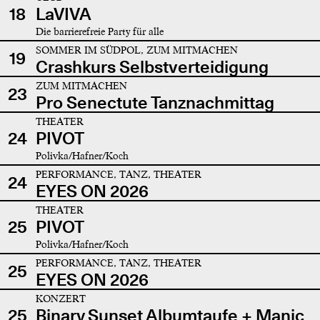
18
LaVIVA
Die barrierefreie Party für alle
SOMMER IM SÜDPOL, ZUM MITMACHEN
19
Crashkurs Selbstverteidigung
ZUM MITMACHEN
23
Pro Senectute Tanznachmittag
THEATER
24
PIVOT
Polivka/Hafner/Koch
PERFORMANCE, TANZ, THEATER
24
EYES ON 2026
THEATER
25
PIVOT
Polivka/Hafner/Koch
PERFORMANCE, TANZ, THEATER
25
EYES ON 2026
KONZERT
25
Binary Sunset Albumtaufe + Manic