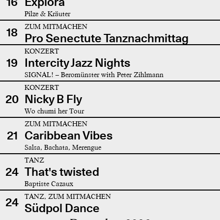
16
Explora
Pilze & Kräuter
ZUM MITMACHEN
18
Pro Senectute Tanznachmittag
KONZERT
19
Intercity Jazz Nights
SIGNAL! – Beromünster with Peter Zihlmann
KONZERT
20
Nicky B Fly
Wo chumi her Tour
ZUM MITMACHEN
21
Caribbean Vibes
Salsa, Bachata, Merengue
TANZ
24
That's twisted
Baptiste Cazaux
TANZ, ZUM MITMACHEN
24
Südpol Dance