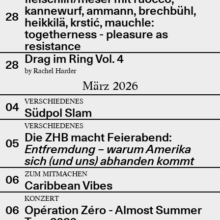
kannewurf, ammann, brechbühl,
28
heikkilä, krstić, mauchle:
togetherness - pleasure as
resistance
Drag im Ring Vol. 4
28
by Rachel Harder
März 2026
VERSCHIEDENES
04
Südpol Slam
VERSCHIEDENES
Die ZHB macht Feierabend:
05
Entfremdung – warum Amerika
sich (und uns) abhanden kommt
ZUM MITMACHEN
06
Caribbean Vibes
KONZERT
06
Opération Zéro - Almost Summer