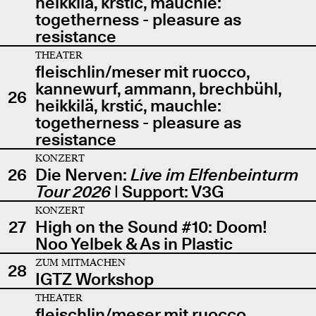
heikkilä, krstić, mauchle:
togetherness - pleasure as
resistance
THEATER
fleischlin/meser mit ruocco,
kannewurf, ammann, brechbühl,
26
heikkilä, krstić, mauchle:
togetherness - pleasure as
resistance
KONZERT
26
Die Nerven:
Live im Elfenbeinturm
Tour 2026
| Support: V3G
KONZERT
27
High on the Sound #10: Doom!
Noo Yelbek & As in Plastic
ZUM MITMACHEN
28
IGTZ Workshop
THEATER
fleischlin/meser mit ruocco,