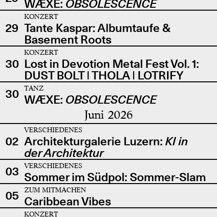
WÆXE:
OBSOLESCENCE
KONZERT
29
Tante Kaspar: Albumtaufe &
Basement Roots
KONZERT
30
Lost in Devotion Metal Fest Vol. 1:
DUST BOLT | THOLA | LOTRIFY
TANZ
30
WÆXE:
OBSOLESCENCE
Juni 2026
VERSCHIEDENES
02
Architekturgalerie Luzern:
KI in
der Architektur
VERSCHIEDENES
03
Sommer im Südpol: Sommer-Slam
ZUM MITMACHEN
05
Caribbean Vibes
KONZERT