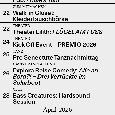
ZUM MITMACHEN
22
Walk-in Closet:
Kleidertauschbörse
THEATER
22
Theater Lilith:
FLÜGEL AM FUSS
THEATER
24
Kick Off Event – PREMIO 2026
TANZ
25
Pro Senectute Tanznachmittag
GASTVERANSTALTUNG
Explora Reise Comedy:
Alle an
26
Bord?! – Drei Verrückte im
Solarboot
CLUB
28
Bass Creatures: Hardsound
Session
April 2026