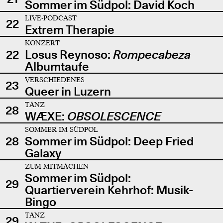
Sommer im Südpol: David Koch
LIVE-PODCAST
22
Extrem Therapie
KONZERT
22
Losus Reynoso:
Rompecabeza
Albumtaufe
VERSCHIEDENES
23
Queer in Luzern
TANZ
28
WÆXE:
OBSOLESCENCE
SOMMER IM SÜDPOL
28
Sommer im Südpol: Deep Fried
Galaxy
ZUM MITMACHEN
Sommer im Südpol:
29
Quartierverein Kehrhof: Musik-
Bingo
TANZ
29