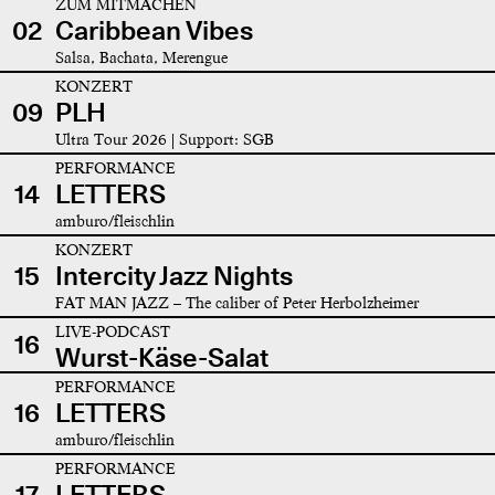
ZUM MITMACHEN
02
Caribbean Vibes
Salsa, Bachata, Merengue
KONZERT
09
PLH
Ultra Tour 2026 | Support: SGB
PERFORMANCE
14
LETTERS
amburo/fleischlin
KONZERT
15
Intercity Jazz Nights
FAT MAN JAZZ – The caliber of Peter Herbolzheimer
LIVE-PODCAST
16
Wurst-Käse-Salat
PERFORMANCE
16
LETTERS
amburo/fleischlin
PERFORMANCE
17
LETTERS