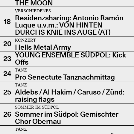
THE MOON
VERSCHIEDENES
Residenzsharing: Antonio Ramón
18
Luque u.v.m.: VON HINTEN
DURCHS KNIE INS AUGE (AT)
KONZERT
20
Hells Metal Army
YOUNG ENSEMBLE SÜDPOL: Kick
23
Offs
TANZ
24
Pro Senectute Tanznachmittag
TANZ
25
Aldebs / Al Hakim / Caruso / Zünd:
raising flags
SOMMER IM SÜDPOL
26
Sommer im Südpol: Gemischter
Chor Obernau
TANZ