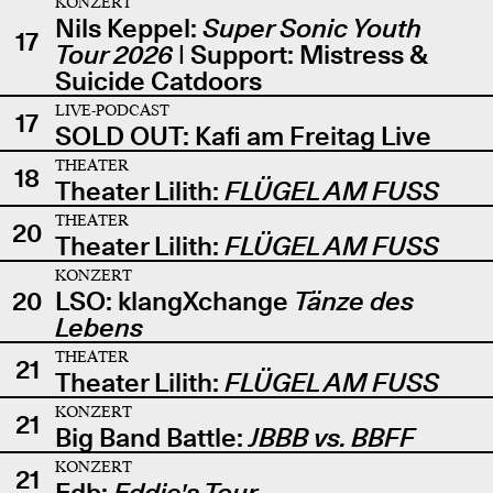
KONZERT
Nils Keppel:
Super Sonic Youth
17
Tour 2026
| Support: Mistress &
Suicide Catdoors
LIVE-PODCAST
17
SOLD OUT: Kafi am Freitag Live
THEATER
18
Theater Lilith:
FLÜGEL AM FUSS
THEATER
20
Theater Lilith:
FLÜGEL AM FUSS
KONZERT
20
LSO: klangXchange
Tänze des
Lebens
THEATER
21
Theater Lilith:
FLÜGEL AM FUSS
KONZERT
21
Big Band Battle:
JBBB vs. BBFF
KONZERT
21
Edb:
Eddie's Tour