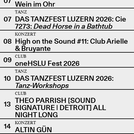
07
Wein im Ohr
TANZ
07
DAS TANZFEST LUZERN 2026: Cie
7273:
Dead Horse in a Bathtub
KONZERT
08
High on the Sound #11: Club Arielle
& Bruyante
CLUB
09
oneHSLU Fest 2026
TANZ
10
DAS TANZFEST LUZERN 2026:
Tanz-Workshops
CLUB
THEO PARRISH [SOUND
13
SIGNATURE | DETROIT] ALL
NIGHT LONG
KONZERT
14
ALTIN GÜN