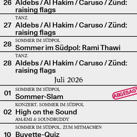
26
Aldebs / Al Hakim / Caruso / Zünd:
raising flags
TANZ
27
Aldebs / Al Hakim / Caruso / Zünd:
raising flags
SOMMER IM SÜDPOL
28
Sommer im Südpol: Rami Thawi
TANZ
28
Aldebs / Al Hakim / Caruso / Zünd:
raising flags
Juli 2026
SOMMER IM SÜDPOL
ABGESAG
01
Sommer-Slam
KONZERT, SOMMER IM SÜDPOL
02
High on the Sound
AMÆMI & SOUNDBUDDY
SOMMER IM SÜDPOL, ZUM MITMACHEN
10
Buvette-Quiz