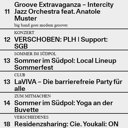
Groove Extravaganza – Intercity
11
Jazz Orchestra feat. Anatole
Muster
big band goes modern grooves
KONZERT
12
VERSCHOBEN: PLH | Support:
SGB
SOMMER IM SÜDPOL
13
Sommer im Südpol: Local Lineup
Sommerfest
CLUB
13
LaVIVA – Die barrierefreie Party für
alle
ZUM MITMACHEN
14
Sommer im Südpol: Yoga an der
Buvette
VERSCHIEDENES
18
Residenzsharing: Cie. Youkali: ON