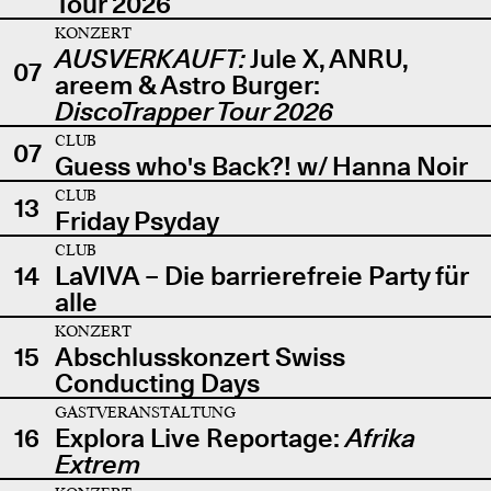
Tour 2026
KONZERT
AUSVERKAUFT:
Jule X, ANRU,
07
areem & Astro Burger:
DiscoTrapper Tour 2026
CLUB
07
Guess who's Back?! w/ Hanna Noir
CLUB
13
Friday Psyday
CLUB
14
LaVIVA – Die barrierefreie Party für
alle
KONZERT
15
Abschlusskonzert Swiss
Conducting Days
GASTVERANSTALTUNG
16
Explora Live Reportage:
Afrika
Extrem