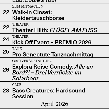
ZUM MITMACHEN
22
Walk-in Closet:
Kleidertauschbörse
THEATER
22
Theater Lilith:
FLÜGEL AM FUSS
THEATER
24
Kick Off Event – PREMIO 2026
TANZ
25
Pro Senectute Tanznachmittag
GASTVERANSTALTUNG
Explora Reise Comedy:
Alle an
26
Bord?! – Drei Verrückte im
Solarboot
CLUB
28
Bass Creatures: Hardsound
Session
April 2026