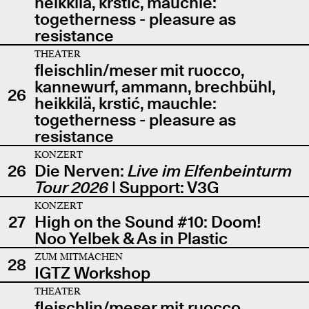
heikkilä, krstić, mauchle:
togetherness - pleasure as
resistance
THEATER
fleischlin/meser mit ruocco,
kannewurf, ammann, brechbühl,
26
heikkilä, krstić, mauchle:
togetherness - pleasure as
resistance
KONZERT
26
Die Nerven:
Live im Elfenbeinturm
Tour 2026
| Support: V3G
KONZERT
27
High on the Sound #10: Doom!
Noo Yelbek & As in Plastic
ZUM MITMACHEN
28
IGTZ Workshop
THEATER
fleischlin/meser mit ruocco,