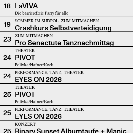
18
LaVIVA
Die barrierefreie Party für alle
SOMMER IM SÜDPOL, ZUM MITMACHEN
19
Crashkurs Selbstverteidigung
ZUM MITMACHEN
23
Pro Senectute Tanznachmittag
THEATER
24
PIVOT
Polivka/Hafner/Koch
PERFORMANCE, TANZ, THEATER
24
EYES ON 2026
THEATER
25
PIVOT
Polivka/Hafner/Koch
PERFORMANCE, TANZ, THEATER
25
EYES ON 2026
KONZERT
25
Binary Sunset Albumtaufe + Manic