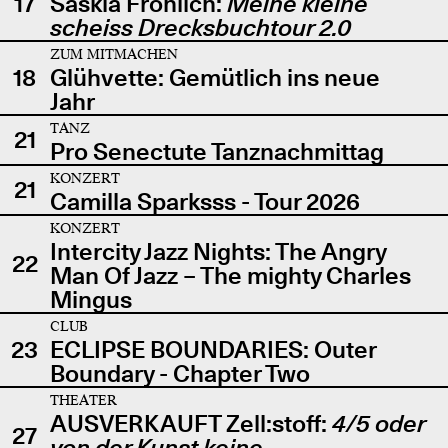
17
Saskia Fröhlich:
Meine kleine
scheiss Drecksbuchtour 2.0
ZUM MITMACHEN
18
Glühvette: Gemütlich ins neue
Jahr
TANZ
21
Pro Senectute Tanznachmittag
KONZERT
21
Camilla Sparksss - Tour 2026
KONZERT
Intercity Jazz Nights: The Angry
22
Man Of Jazz – The mighty Charles
Mingus
CLUB
23
ECLIPSE BOUNDARIES: Outer
Boundary - Chapter Two
THEATER
AUSVERKAUFT Zell:stoff:
4/5 oder
27
von der Kunst keine