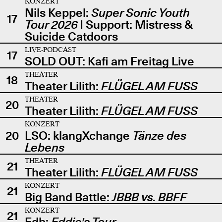
KONZERT
Nils Keppel:
Super Sonic Youth
17
Tour 2026
| Support: Mistress &
Suicide Catdoors
LIVE-PODCAST
17
SOLD OUT: Kafi am Freitag Live
THEATER
18
Theater Lilith:
FLÜGEL AM FUSS
THEATER
20
Theater Lilith:
FLÜGEL AM FUSS
KONZERT
20
LSO: klangXchange
Tänze des
Lebens
THEATER
21
Theater Lilith:
FLÜGEL AM FUSS
KONZERT
21
Big Band Battle:
JBBB vs. BBFF
KONZERT
21
Edb:
Eddie's Tour