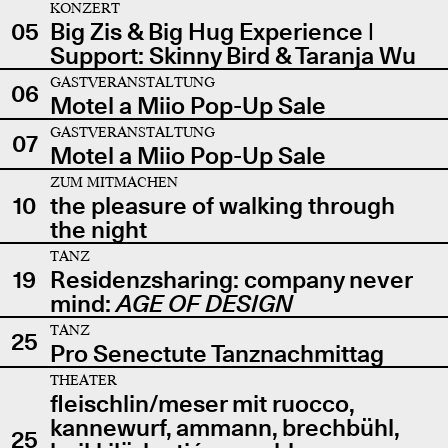
KONZERT
05
Big Zis & Big Hug Experience |
Support: Skinny Bird & Taranja Wu
GASTVERANSTALTUNG
06
Motel a Miio Pop-Up Sale
GASTVERANSTALTUNG
07
Motel a Miio Pop-Up Sale
ZUM MITMACHEN
10
the pleasure of walking through
the night
TANZ
19
Residenzsharing: company never
mind:
AGE OF DESIGN
TANZ
25
Pro Senectute Tanznachmittag
THEATER
fleischlin/meser mit ruocco,
kannewurf, ammann, brechbühl,
25