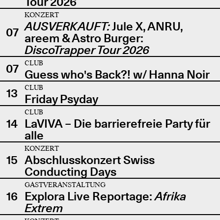
Tour 2026
KONZERT
AUSVERKAUFT:
Jule X, ANRU,
07
areem & Astro Burger:
DiscoTrapper Tour 2026
CLUB
07
Guess who's Back?! w/ Hanna Noir
CLUB
13
Friday Psyday
CLUB
14
LaVIVA – Die barrierefreie Party für
alle
KONZERT
15
Abschlusskonzert Swiss
Conducting Days
GASTVERANSTALTUNG
16
Explora Live Reportage:
Afrika
Extrem