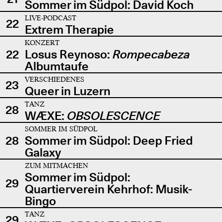
Sommer im Südpol: David Koch
LIVE-PODCAST
22
Extrem Therapie
KONZERT
22
Losus Reynoso:
Rompecabeza
Albumtaufe
VERSCHIEDENES
23
Queer in Luzern
TANZ
28
WÆXE:
OBSOLESCENCE
SOMMER IM SÜDPOL
28
Sommer im Südpol: Deep Fried
Galaxy
ZUM MITMACHEN
Sommer im Südpol:
29
Quartierverein Kehrhof: Musik-
Bingo
TANZ
29