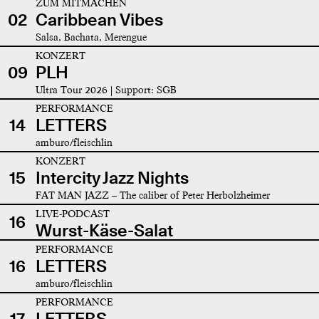
ZUM MITMACHEN
02
Caribbean Vibes
Salsa, Bachata, Merengue
KONZERT
09
PLH
Ultra Tour 2026 | Support: SGB
PERFORMANCE
14
LETTERS
amburo/fleischlin
KONZERT
15
Intercity Jazz Nights
FAT MAN JAZZ – The caliber of Peter Herbolzheimer
LIVE-PODCAST
16
Wurst-Käse-Salat
PERFORMANCE
16
LETTERS
amburo/fleischlin
PERFORMANCE
17
LETTERS