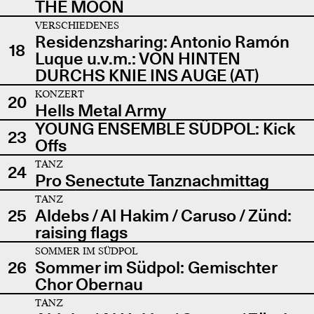
THE MOON
VERSCHIEDENES
Residenzsharing: Antonio Ramón
18
Luque u.v.m.: VON HINTEN
DURCHS KNIE INS AUGE (AT)
KONZERT
20
Hells Metal Army
YOUNG ENSEMBLE SÜDPOL: Kick
23
Offs
TANZ
24
Pro Senectute Tanznachmittag
TANZ
25
Aldebs / Al Hakim / Caruso / Zünd:
raising flags
SOMMER IM SÜDPOL
26
Sommer im Südpol: Gemischter
Chor Obernau
TANZ