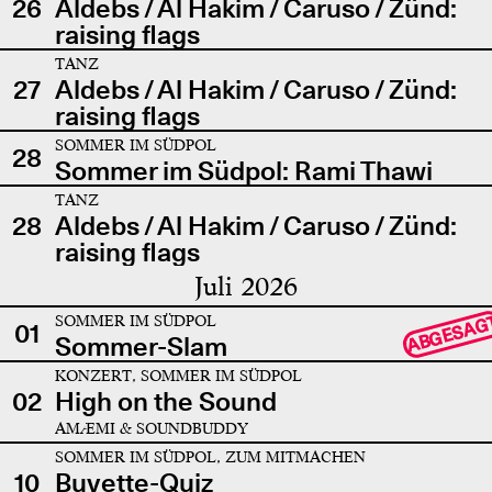
26
Aldebs / Al Hakim / Caruso / Zünd:
raising flags
TANZ
27
Aldebs / Al Hakim / Caruso / Zünd:
raising flags
SOMMER IM SÜDPOL
28
Sommer im Südpol: Rami Thawi
TANZ
28
Aldebs / Al Hakim / Caruso / Zünd:
raising flags
Juli 2026
SOMMER IM SÜDPOL
ABGESAG
01
Sommer-Slam
KONZERT, SOMMER IM SÜDPOL
02
High on the Sound
AMÆMI & SOUNDBUDDY
SOMMER IM SÜDPOL, ZUM MITMACHEN
10
Buvette-Quiz