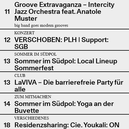
Groove Extravaganza – Intercity
11
Jazz Orchestra feat. Anatole
Muster
big band goes modern grooves
KONZERT
12
VERSCHOBEN: PLH | Support:
SGB
SOMMER IM SÜDPOL
13
Sommer im Südpol: Local Lineup
Sommerfest
CLUB
13
LaVIVA – Die barrierefreie Party für
alle
ZUM MITMACHEN
14
Sommer im Südpol: Yoga an der
Buvette
VERSCHIEDENES
18
Residenzsharing: Cie. Youkali: ON