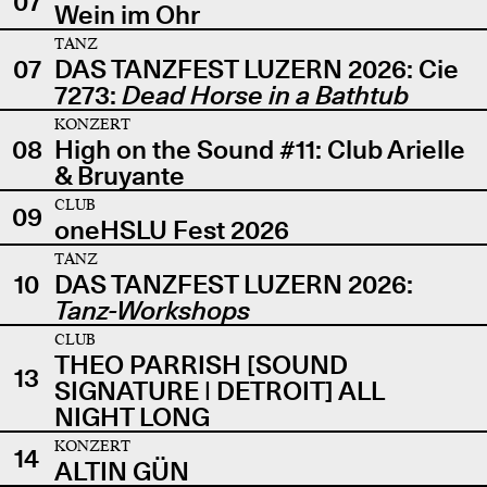
07
Wein im Ohr
TANZ
07
DAS TANZFEST LUZERN 2026: Cie
7273:
Dead Horse in a Bathtub
KONZERT
08
High on the Sound #11: Club Arielle
& Bruyante
CLUB
09
oneHSLU Fest 2026
TANZ
10
DAS TANZFEST LUZERN 2026:
Tanz-Workshops
CLUB
THEO PARRISH [SOUND
13
SIGNATURE | DETROIT] ALL
NIGHT LONG
KONZERT
14
ALTIN GÜN