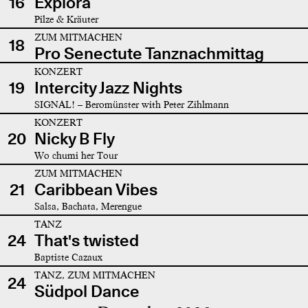
16
Explora
Pilze & Kräuter
ZUM MITMACHEN
18
Pro Senectute Tanznachmittag
KONZERT
19
Intercity Jazz Nights
SIGNAL! – Beromünster with Peter Zihlmann
KONZERT
20
Nicky B Fly
Wo chumi her Tour
ZUM MITMACHEN
21
Caribbean Vibes
Salsa, Bachata, Merengue
TANZ
24
That's twisted
Baptiste Cazaux
TANZ, ZUM MITMACHEN
24
Südpol Dance