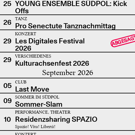
25
YOUNG ENSEMBLE SÜDPOL: Kick
Offs
TANZ
26
Pro Senectute Tanznachmittag
KONZERT
ABGESAG
29
Les Digitales Festival
2026
VERSCHIEDENES
29
Kulturachsenfest 2026
September 2026
CLUB
05
Last Move
SOMMER IM SÜDPOL
09
Sommer-Slam
PERFORMANCE, THEATER
10
Residenzsharing SPAZIO
Spazio! Vita! Libertà!
KONZERT