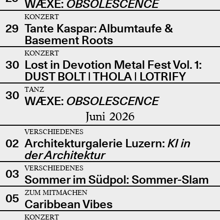
WÆXE:
OBSOLESCENCE
KONZERT
29
Tante Kaspar: Albumtaufe &
Basement Roots
KONZERT
30
Lost in Devotion Metal Fest Vol. 1:
DUST BOLT | THOLA | LOTRIFY
TANZ
30
WÆXE:
OBSOLESCENCE
Juni 2026
VERSCHIEDENES
02
Architekturgalerie Luzern:
KI in
der Architektur
VERSCHIEDENES
03
Sommer im Südpol: Sommer-Slam
ZUM MITMACHEN
05
Caribbean Vibes
KONZERT