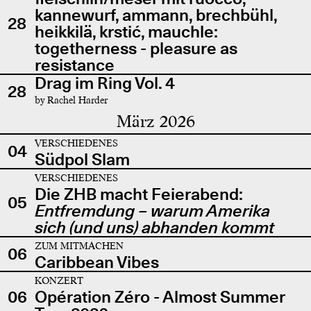
kannewurf, ammann, brechbühl,
28
heikkilä, krstić, mauchle:
togetherness - pleasure as
resistance
Drag im Ring Vol. 4
28
by Rachel Harder
März 2026
VERSCHIEDENES
04
Südpol Slam
VERSCHIEDENES
Die ZHB macht Feierabend:
05
Entfremdung – warum Amerika
sich (und uns) abhanden kommt
ZUM MITMACHEN
06
Caribbean Vibes
KONZERT
06
Opération Zéro - Almost Summer