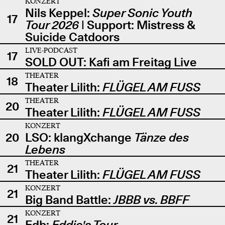
KONZERT
Nils Keppel:
Super Sonic Youth
17
Tour 2026
| Support: Mistress &
Suicide Catdoors
LIVE-PODCAST
17
SOLD OUT: Kafi am Freitag Live
THEATER
18
Theater Lilith:
FLÜGEL AM FUSS
THEATER
20
Theater Lilith:
FLÜGEL AM FUSS
KONZERT
20
LSO: klangXchange
Tänze des
Lebens
THEATER
21
Theater Lilith:
FLÜGEL AM FUSS
KONZERT
21
Big Band Battle:
JBBB vs. BBFF
KONZERT
21
Edb:
Eddie's Tour