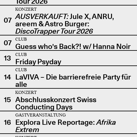
Tour 2026
KONZERT
AUSVERKAUFT:
Jule X, ANRU,
07
areem & Astro Burger:
DiscoTrapper Tour 2026
CLUB
07
Guess who's Back?! w/ Hanna Noir
CLUB
13
Friday Psyday
CLUB
14
LaVIVA – Die barrierefreie Party für
alle
KONZERT
15
Abschlusskonzert Swiss
Conducting Days
GASTVERANSTALTUNG
16
Explora Live Reportage:
Afrika
Extrem