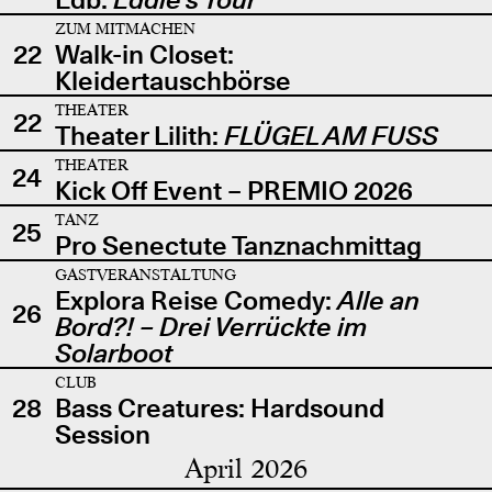
ZUM MITMACHEN
22
Walk-in Closet:
Kleidertauschbörse
THEATER
22
Theater Lilith:
FLÜGEL AM FUSS
THEATER
24
Kick Off Event – PREMIO 2026
TANZ
25
Pro Senectute Tanznachmittag
GASTVERANSTALTUNG
Explora Reise Comedy:
Alle an
26
Bord?! – Drei Verrückte im
Solarboot
CLUB
28
Bass Creatures: Hardsound
Session
April 2026