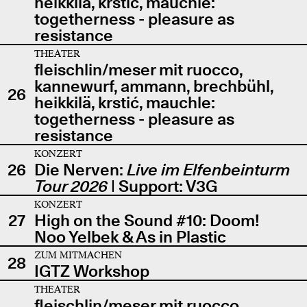
heikkilä, krstić, mauchle:
togetherness - pleasure as
resistance
THEATER
fleischlin/meser mit ruocco,
kannewurf, ammann, brechbühl,
26
heikkilä, krstić, mauchle:
togetherness - pleasure as
resistance
KONZERT
26
Die Nerven:
Live im Elfenbeinturm
Tour 2026
| Support: V3G
KONZERT
27
High on the Sound #10: Doom!
Noo Yelbek & As in Plastic
ZUM MITMACHEN
28
IGTZ Workshop
THEATER
fleischlin/meser mit ruocco,