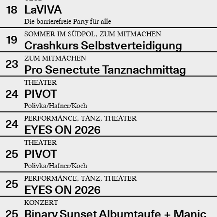
18
LaVIVA
Die barrierefreie Party für alle
SOMMER IM SÜDPOL, ZUM MITMACHEN
19
Crashkurs Selbstverteidigung
ZUM MITMACHEN
23
Pro Senectute Tanznachmittag
THEATER
24
PIVOT
Polivka/Hafner/Koch
PERFORMANCE, TANZ, THEATER
24
EYES ON 2026
THEATER
25
PIVOT
Polivka/Hafner/Koch
PERFORMANCE, TANZ, THEATER
25
EYES ON 2026
KONZERT
25
Binary Sunset Albumtaufe + Manic