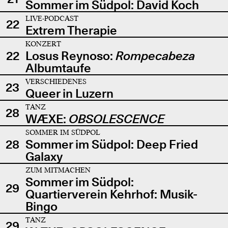
Sommer im Südpol: David Koch
LIVE-PODCAST
22
Extrem Therapie
KONZERT
22
Losus Reynoso:
Rompecabeza
Albumtaufe
VERSCHIEDENES
23
Queer in Luzern
TANZ
28
WÆXE:
OBSOLESCENCE
SOMMER IM SÜDPOL
28
Sommer im Südpol: Deep Fried
Galaxy
ZUM MITMACHEN
Sommer im Südpol:
29
Quartierverein Kehrhof: Musik-
Bingo
TANZ
29