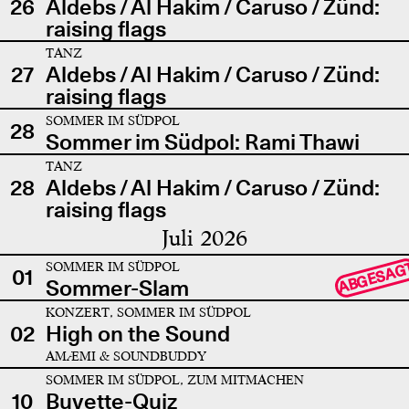
26
Aldebs / Al Hakim / Caruso / Zünd:
raising flags
TANZ
27
Aldebs / Al Hakim / Caruso / Zünd:
raising flags
SOMMER IM SÜDPOL
28
Sommer im Südpol: Rami Thawi
TANZ
28
Aldebs / Al Hakim / Caruso / Zünd:
raising flags
Juli 2026
SOMMER IM SÜDPOL
ABGESAG
01
Sommer-Slam
KONZERT, SOMMER IM SÜDPOL
02
High on the Sound
AMÆMI & SOUNDBUDDY
SOMMER IM SÜDPOL, ZUM MITMACHEN
10
Buvette-Quiz