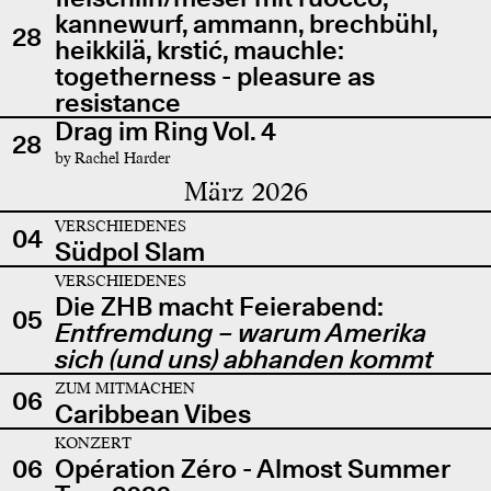
kannewurf, ammann, brechbühl,
28
heikkilä, krstić, mauchle:
togetherness - pleasure as
resistance
Drag im Ring Vol. 4
28
by Rachel Harder
März 2026
VERSCHIEDENES
04
Südpol Slam
VERSCHIEDENES
Die ZHB macht Feierabend:
05
Entfremdung – warum Amerika
sich (und uns) abhanden kommt
ZUM MITMACHEN
06
Caribbean Vibes
KONZERT
06
Opération Zéro - Almost Summer