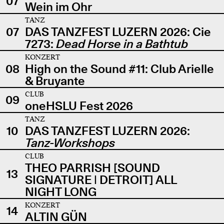
07
Wein im Ohr
TANZ
07
DAS TANZFEST LUZERN 2026: Cie
7273:
Dead Horse in a Bathtub
KONZERT
08
High on the Sound #11: Club Arielle
& Bruyante
CLUB
09
oneHSLU Fest 2026
TANZ
10
DAS TANZFEST LUZERN 2026:
Tanz-Workshops
CLUB
THEO PARRISH [SOUND
13
SIGNATURE | DETROIT] ALL
NIGHT LONG
KONZERT
14
ALTIN GÜN