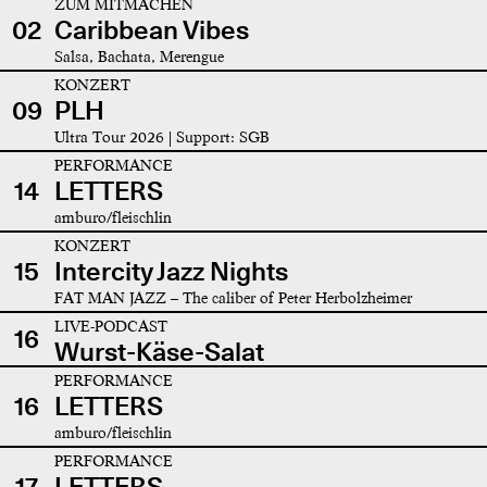
ZUM MITMACHEN
02
Caribbean Vibes
Salsa, Bachata, Merengue
KONZERT
09
PLH
Ultra Tour 2026 | Support: SGB
PERFORMANCE
14
LETTERS
amburo/fleischlin
KONZERT
15
Intercity Jazz Nights
FAT MAN JAZZ – The caliber of Peter Herbolzheimer
LIVE-PODCAST
16
Wurst-Käse-Salat
PERFORMANCE
16
LETTERS
amburo/fleischlin
PERFORMANCE
17
LETTERS