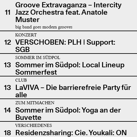
Groove Extravaganza – Intercity
11
Jazz Orchestra feat. Anatole
Muster
big band goes modern grooves
KONZERT
12
VERSCHOBEN: PLH | Support:
SGB
SOMMER IM SÜDPOL
13
Sommer im Südpol: Local Lineup
Sommerfest
CLUB
13
LaVIVA – Die barrierefreie Party für
alle
ZUM MITMACHEN
14
Sommer im Südpol: Yoga an der
Buvette
VERSCHIEDENES
18
Residenzsharing: Cie. Youkali: ON