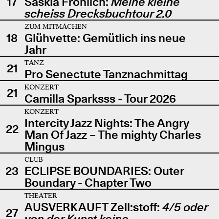
17
Saskia Fröhlich:
Meine kleine
scheiss Drecksbuchtour 2.0
ZUM MITMACHEN
18
Glühvette: Gemütlich ins neue
Jahr
TANZ
21
Pro Senectute Tanznachmittag
KONZERT
21
Camilla Sparksss - Tour 2026
KONZERT
Intercity Jazz Nights: The Angry
22
Man Of Jazz – The mighty Charles
Mingus
CLUB
23
ECLIPSE BOUNDARIES: Outer
Boundary - Chapter Two
THEATER
AUSVERKAUFT Zell:stoff:
4/5 oder
27
von der Kunst keine