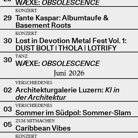
WÆXE:
OBSOLESCENCE
KONZERT
29
Tante Kaspar: Albumtaufe &
Basement Roots
KONZERT
30
Lost in Devotion Metal Fest Vol. 1:
DUST BOLT | THOLA | LOTRIFY
TANZ
30
WÆXE:
OBSOLESCENCE
Juni 2026
VERSCHIEDENES
02
Architekturgalerie Luzern:
KI in
der Architektur
VERSCHIEDENES
03
Sommer im Südpol: Sommer-Slam
ZUM MITMACHEN
05
Caribbean Vibes
KONZERT