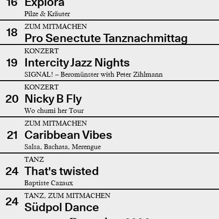
16
Explora
Pilze & Kräuter
ZUM MITMACHEN
18
Pro Senectute Tanznachmittag
KONZERT
19
Intercity Jazz Nights
SIGNAL! – Beromünster with Peter Zihlmann
KONZERT
20
Nicky B Fly
Wo chumi her Tour
ZUM MITMACHEN
21
Caribbean Vibes
Salsa, Bachata, Merengue
TANZ
24
That's twisted
Baptiste Cazaux
TANZ, ZUM MITMACHEN
24
Südpol Dance