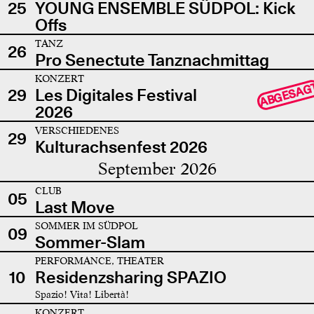
25
YOUNG ENSEMBLE SÜDPOL: Kick
Offs
TANZ
26
Pro Senectute Tanznachmittag
KONZERT
ABGESAG
29
Les Digitales Festival
2026
VERSCHIEDENES
29
Kulturachsenfest 2026
September 2026
CLUB
05
Last Move
SOMMER IM SÜDPOL
09
Sommer-Slam
PERFORMANCE, THEATER
10
Residenzsharing SPAZIO
Spazio! Vita! Libertà!
KONZERT