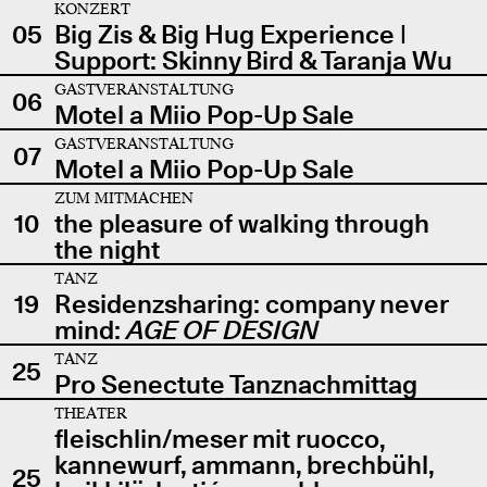
KONZERT
05
Big Zis & Big Hug Experience |
Support: Skinny Bird & Taranja Wu
GASTVERANSTALTUNG
06
Motel a Miio Pop-Up Sale
GASTVERANSTALTUNG
07
Motel a Miio Pop-Up Sale
ZUM MITMACHEN
10
the pleasure of walking through
the night
TANZ
19
Residenzsharing: company never
mind:
AGE OF DESIGN
TANZ
25
Pro Senectute Tanznachmittag
THEATER
fleischlin/meser mit ruocco,
kannewurf, ammann, brechbühl,
25