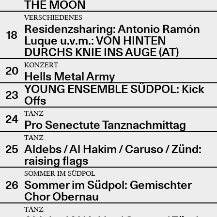
THE MOON
VERSCHIEDENES
Residenzsharing: Antonio Ramón
18
Luque u.v.m.: VON HINTEN
DURCHS KNIE INS AUGE (AT)
KONZERT
20
Hells Metal Army
YOUNG ENSEMBLE SÜDPOL: Kick
23
Offs
TANZ
24
Pro Senectute Tanznachmittag
TANZ
25
Aldebs / Al Hakim / Caruso / Zünd:
raising flags
SOMMER IM SÜDPOL
26
Sommer im Südpol: Gemischter
Chor Obernau
TANZ