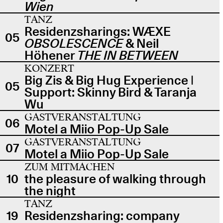
Wien
TANZ
Residenzsharings: WÆXE
05
OBSOLESCENCE
& Neil
Höhener
THE IN BETWEEN
KONZERT
Big Zis & Big Hug Experience |
05
Support: Skinny Bird & Taranja
Wu
GASTVERANSTALTUNG
06
Motel a Miio Pop-Up Sale
GASTVERANSTALTUNG
07
Motel a Miio Pop-Up Sale
ZUM MITMACHEN
10
the pleasure of walking through
the night
TANZ
19
Residenzsharing: company