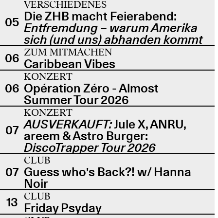
VERSCHIEDENES
Die ZHB macht Feierabend:
05
Entfremdung – warum Amerika
sich (und uns) abhanden kommt
ZUM MITMACHEN
06
Caribbean Vibes
KONZERT
06
Opération Zéro - Almost
Summer Tour 2026
KONZERT
AUSVERKAUFT:
Jule X, ANRU,
07
areem & Astro Burger:
DiscoTrapper Tour 2026
CLUB
07
Guess who's Back?! w/ Hanna
Noir
CLUB
13
Friday Psyday