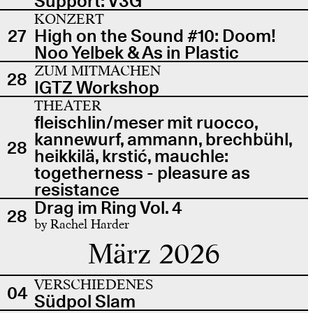
Support: V3G
KONZERT
27
High on the Sound #10: Doom!
Noo Yelbek & As in Plastic
ZUM MITMACHEN
28
IGTZ Workshop
THEATER
fleischlin/meser mit ruocco,
kannewurf, ammann, brechbühl,
28
heikkilä, krstić, mauchle:
togetherness - pleasure as
resistance
Drag im Ring Vol. 4
28
by Rachel Harder
März 2026
VERSCHIEDENES
04
Südpol Slam