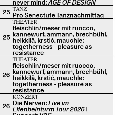
never mind:
AGE OF DESIGN
TANZ
25
Pro Senectute Tanznachmittag
THEATER
fleischlin/meser mit ruocco,
kannewurf, ammann, brechbühl,
25
heikkilä, krstić, mauchle:
togetherness - pleasure as
resistance
THEATER
fleischlin/meser mit ruocco,
kannewurf, ammann, brechbühl,
26
heikkilä, krstić, mauchle:
togetherness - pleasure as
resistance
KONZERT
Die Nerven:
Live im
26
Elfenbeinturm Tour 2026
|