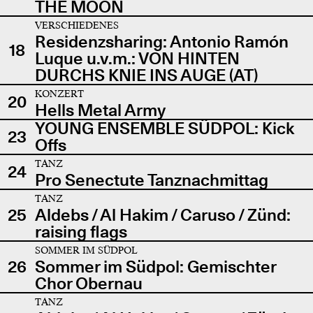
THE MOON
VERSCHIEDENES
Residenzsharing: Antonio Ramón
18
Luque u.v.m.: VON HINTEN
DURCHS KNIE INS AUGE (AT)
KONZERT
20
Hells Metal Army
YOUNG ENSEMBLE SÜDPOL: Kick
23
Offs
TANZ
24
Pro Senectute Tanznachmittag
TANZ
25
Aldebs / Al Hakim / Caruso / Zünd:
raising flags
SOMMER IM SÜDPOL
26
Sommer im Südpol: Gemischter
Chor Obernau
TANZ