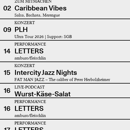
ZUM MITMACHEN
02
Caribbean Vibes
Salsa, Bachata, Merengue
KONZERT
09
PLH
Ultra Tour 2026 | Support: SGB
PERFORMANCE
14
LETTERS
amburo/fleischlin
KONZERT
15
Intercity Jazz Nights
FAT MAN JAZZ – The caliber of Peter Herbolzheimer
LIVE-PODCAST
16
Wurst-Käse-Salat
PERFORMANCE
16
LETTERS
amburo/fleischlin
PERFORMANCE
17
LETTERS