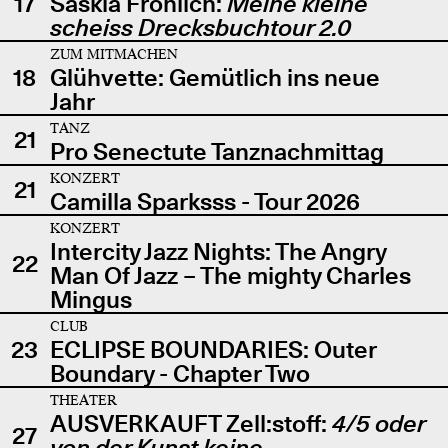
17
Saskia Fröhlich:
Meine kleine
scheiss Drecksbuchtour 2.0
ZUM MITMACHEN
18
Glühvette: Gemütlich ins neue
Jahr
TANZ
21
Pro Senectute Tanznachmittag
KONZERT
21
Camilla Sparksss - Tour 2026
KONZERT
Intercity Jazz Nights: The Angry
22
Man Of Jazz – The mighty Charles
Mingus
CLUB
23
ECLIPSE BOUNDARIES: Outer
Boundary - Chapter Two
THEATER
AUSVERKAUFT Zell:stoff:
4/5 oder
27
von der Kunst keine