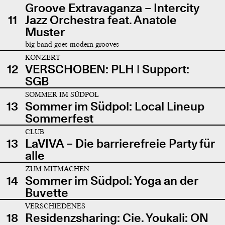
Groove Extravaganza – Intercity
11
Jazz Orchestra feat. Anatole
Muster
big band goes modern grooves
KONZERT
12
VERSCHOBEN: PLH | Support:
SGB
SOMMER IM SÜDPOL
13
Sommer im Südpol: Local Lineup
Sommerfest
CLUB
13
LaVIVA – Die barrierefreie Party für
alle
ZUM MITMACHEN
14
Sommer im Südpol: Yoga an der
Buvette
VERSCHIEDENES
18
Residenzsharing: Cie. Youkali: ON