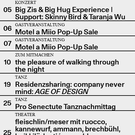
KONZERT
05
Big Zis & Big Hug Experience |
Support: Skinny Bird & Taranja Wu
GASTVERANSTALTUNG
06
Motel a Miio Pop-Up Sale
GASTVERANSTALTUNG
07
Motel a Miio Pop-Up Sale
ZUM MITMACHEN
10
the pleasure of walking through
the night
TANZ
19
Residenzsharing: company never
mind:
AGE OF DESIGN
TANZ
25
Pro Senectute Tanznachmittag
THEATER
fleischlin/meser mit ruocco,
kannewurf, ammann, brechbühl,
25