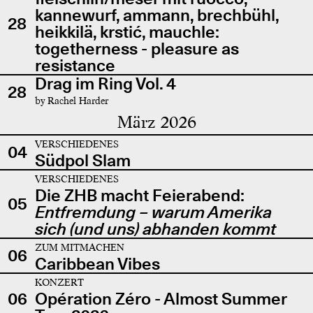
kannewurf, ammann, brechbühl,
28
heikkilä, krstić, mauchle:
togetherness - pleasure as
resistance
Drag im Ring Vol. 4
28
by Rachel Harder
März 2026
VERSCHIEDENES
04
Südpol Slam
VERSCHIEDENES
Die ZHB macht Feierabend:
05
Entfremdung – warum Amerika
sich (und uns) abhanden kommt
ZUM MITMACHEN
06
Caribbean Vibes
KONZERT
06
Opération Zéro - Almost Summer