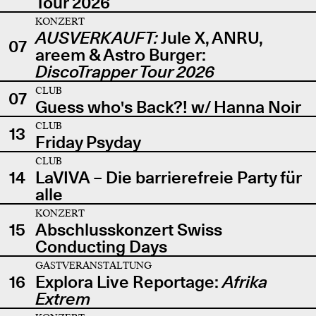
Tour 2026
KONZERT
AUSVERKAUFT:
Jule X, ANRU,
07
areem & Astro Burger:
DiscoTrapper Tour 2026
CLUB
07
Guess who's Back?! w/ Hanna Noir
CLUB
13
Friday Psyday
CLUB
14
LaVIVA – Die barrierefreie Party für
alle
KONZERT
15
Abschlusskonzert Swiss
Conducting Days
GASTVERANSTALTUNG
16
Explora Live Reportage:
Afrika
Extrem