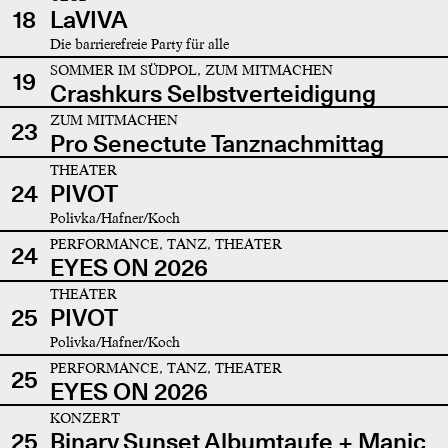
18
LaVIVA
Die barrierefreie Party für alle
SOMMER IM SÜDPOL, ZUM MITMACHEN
19
Crashkurs Selbstverteidigung
ZUM MITMACHEN
23
Pro Senectute Tanznachmittag
THEATER
24
PIVOT
Polivka/Hafner/Koch
PERFORMANCE, TANZ, THEATER
24
EYES ON 2026
THEATER
25
PIVOT
Polivka/Hafner/Koch
PERFORMANCE, TANZ, THEATER
25
EYES ON 2026
KONZERT
25
Binary Sunset Albumtaufe + Manic