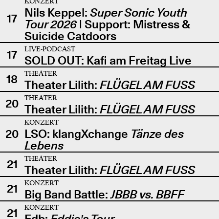
KONZERT
Nils Keppel:
Super Sonic Youth
17
Tour 2026
| Support: Mistress &
Suicide Catdoors
LIVE-PODCAST
17
SOLD OUT: Kafi am Freitag Live
THEATER
18
Theater Lilith:
FLÜGEL AM FUSS
THEATER
20
Theater Lilith:
FLÜGEL AM FUSS
KONZERT
20
LSO: klangXchange
Tänze des
Lebens
THEATER
21
Theater Lilith:
FLÜGEL AM FUSS
KONZERT
21
Big Band Battle:
JBBB vs. BBFF
KONZERT
21
Edb:
Eddie's Tour