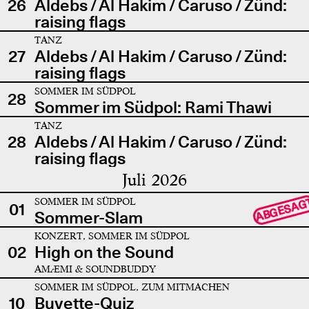
26
Aldebs / Al Hakim / Caruso / Zünd:
raising flags
TANZ
27
Aldebs / Al Hakim / Caruso / Zünd:
raising flags
SOMMER IM SÜDPOL
28
Sommer im Südpol: Rami Thawi
TANZ
28
Aldebs / Al Hakim / Caruso / Zünd:
raising flags
Juli 2026
SOMMER IM SÜDPOL
ABGESAG
01
Sommer-Slam
KONZERT, SOMMER IM SÜDPOL
02
High on the Sound
AMÆMI & SOUNDBUDDY
SOMMER IM SÜDPOL, ZUM MITMACHEN
10
Buvette-Quiz