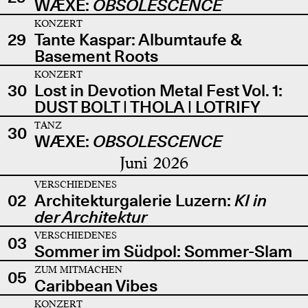
WÆXE:
OBSOLESCENCE
KONZERT
29
Tante Kaspar: Albumtaufe &
Basement Roots
KONZERT
30
Lost in Devotion Metal Fest Vol. 1:
DUST BOLT | THOLA | LOTRIFY
TANZ
30
WÆXE:
OBSOLESCENCE
Juni 2026
VERSCHIEDENES
02
Architekturgalerie Luzern:
KI in
der Architektur
VERSCHIEDENES
03
Sommer im Südpol: Sommer-Slam
ZUM MITMACHEN
05
Caribbean Vibes
KONZERT