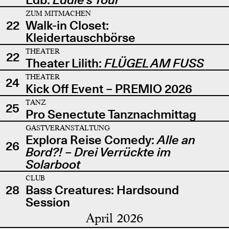
ZUM MITMACHEN
22
Walk-in Closet:
Kleidertauschbörse
THEATER
22
Theater Lilith:
FLÜGEL AM FUSS
THEATER
24
Kick Off Event – PREMIO 2026
TANZ
25
Pro Senectute Tanznachmittag
GASTVERANSTALTUNG
Explora Reise Comedy:
Alle an
26
Bord?! – Drei Verrückte im
Solarboot
CLUB
28
Bass Creatures: Hardsound
Session
April 2026