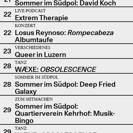
Sommer im Südpol: David Koch
LIVE-PODCAST
22
Extrem Therapie
KONZERT
22
Losus Reynoso:
Rompecabeza
Albumtaufe
VERSCHIEDENES
23
Queer in Luzern
TANZ
28
WÆXE:
OBSOLESCENCE
SOMMER IM SÜDPOL
28
Sommer im Südpol: Deep Fried
Galaxy
ZUM MITMACHEN
Sommer im Südpol:
29
Quartierverein Kehrhof: Musik-
Bingo
TANZ
29