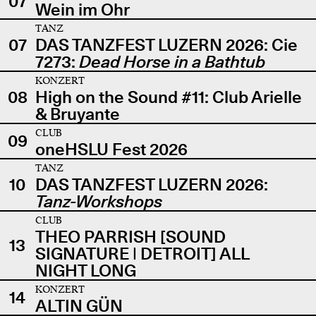
07
Wein im Ohr
TANZ
07
DAS TANZFEST LUZERN 2026: Cie
7273:
Dead Horse in a Bathtub
KONZERT
08
High on the Sound #11: Club Arielle
& Bruyante
CLUB
09
oneHSLU Fest 2026
TANZ
10
DAS TANZFEST LUZERN 2026:
Tanz-Workshops
CLUB
THEO PARRISH [SOUND
13
SIGNATURE | DETROIT] ALL
NIGHT LONG
KONZERT
14
ALTIN GÜN