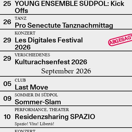
25
YOUNG ENSEMBLE SÜDPOL: Kick
Offs
TANZ
26
Pro Senectute Tanznachmittag
KONZERT
ABGESAG
29
Les Digitales Festival
2026
VERSCHIEDENES
29
Kulturachsenfest 2026
September 2026
CLUB
05
Last Move
SOMMER IM SÜDPOL
09
Sommer-Slam
PERFORMANCE, THEATER
10
Residenzsharing SPAZIO
Spazio! Vita! Libertà!
KONZERT