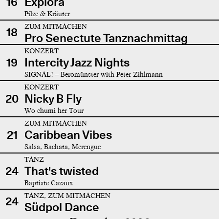
16
Explora
Pilze & Kräuter
ZUM MITMACHEN
18
Pro Senectute Tanznachmittag
KONZERT
19
Intercity Jazz Nights
SIGNAL! – Beromünster with Peter Zihlmann
KONZERT
20
Nicky B Fly
Wo chumi her Tour
ZUM MITMACHEN
21
Caribbean Vibes
Salsa, Bachata, Merengue
TANZ
24
That's twisted
Baptiste Cazaux
TANZ, ZUM MITMACHEN
24
Südpol Dance