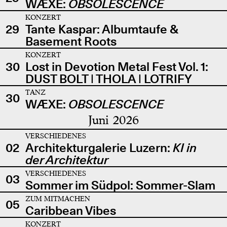
WÆXE:
OBSOLESCENCE
KONZERT
29
Tante Kaspar: Albumtaufe &
Basement Roots
KONZERT
30
Lost in Devotion Metal Fest Vol. 1:
DUST BOLT | THOLA | LOTRIFY
TANZ
30
WÆXE:
OBSOLESCENCE
Juni 2026
VERSCHIEDENES
02
Architekturgalerie Luzern:
KI in
der Architektur
VERSCHIEDENES
03
Sommer im Südpol: Sommer-Slam
ZUM MITMACHEN
05
Caribbean Vibes
KONZERT