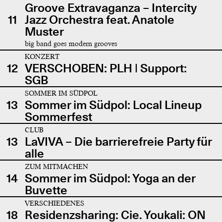
Groove Extravaganza – Intercity
11
Jazz Orchestra feat. Anatole
Muster
big band goes modern grooves
KONZERT
12
VERSCHOBEN: PLH | Support:
SGB
SOMMER IM SÜDPOL
13
Sommer im Südpol: Local Lineup
Sommerfest
CLUB
13
LaVIVA – Die barrierefreie Party für
alle
ZUM MITMACHEN
14
Sommer im Südpol: Yoga an der
Buvette
VERSCHIEDENES
18
Residenzsharing: Cie. Youkali: ON