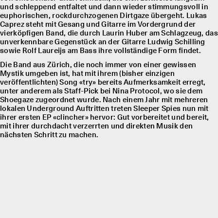
und schleppend entfaltet und dann wieder stimmungsvoll in
euphorischen, rockdurchzogenen Dirtgaze übergeht. Lukas
Caprez steht mit Gesang und Gitarre im Vordergrund der
vierköpfigen Band, die durch Laurin Huber am Schlagzeug, das
unverkennbare Gegenstück an der Gitarre Ludwig Schilling
sowie Rolf Laureĳs am Bass ihre vollständige Form findet.
Die Band aus Zürich, die noch immer von einer gewissen
Mystik umgeben ist, hat mit ihrem (bisher einzigen
veröffentlichten) Song «try» bereits Aufmerksamkeit erregt,
unter anderem als Staff-Pick bei Nina Protocol, wo sie dem
Shoegaze zugeordnet wurde. Nach einem Jahr mit mehreren
lokalen Underground Auftritten treten Sleeper Spies nun mit
ihrer ersten EP «clincher» hervor: Gut vorbereitet und bereit,
mit ihrer durchdacht verzerrten und direkten Musik den
nächsten Schritt zu machen.