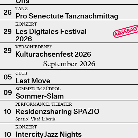
Offs
TANZ
26
Pro Senectute Tanznachmittag
KONZERT
ABGESAG
29
Les Digitales Festival
2026
VERSCHIEDENES
29
Kulturachsenfest 2026
September 2026
CLUB
05
Last Move
SOMMER IM SÜDPOL
09
Sommer-Slam
PERFORMANCE, THEATER
10
Residenzsharing SPAZIO
Spazio! Vita! Libertà!
KONZERT
10
Intercity Jazz Nights