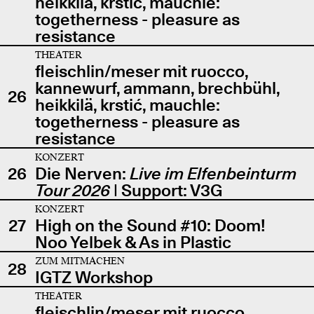
heikkilä, krstić, mauchle:
togetherness - pleasure as
resistance
THEATER
fleischlin/meser mit ruocco,
kannewurf, ammann, brechbühl,
26
heikkilä, krstić, mauchle:
togetherness - pleasure as
resistance
KONZERT
26
Die Nerven:
Live im Elfenbeinturm
Tour 2026
| Support: V3G
KONZERT
27
High on the Sound #10: Doom!
Noo Yelbek & As in Plastic
ZUM MITMACHEN
28
IGTZ Workshop
THEATER
fleischlin/meser mit ruocco,