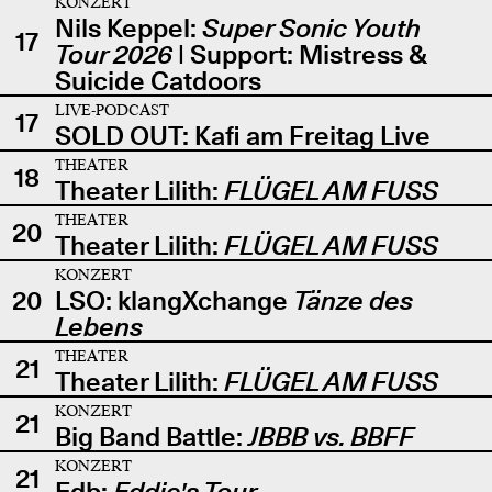
KONZERT
Nils Keppel:
Super Sonic Youth
17
Tour 2026
| Support: Mistress &
Suicide Catdoors
LIVE-PODCAST
17
SOLD OUT: Kafi am Freitag Live
THEATER
18
Theater Lilith:
FLÜGEL AM FUSS
THEATER
20
Theater Lilith:
FLÜGEL AM FUSS
KONZERT
20
LSO: klangXchange
Tänze des
Lebens
THEATER
21
Theater Lilith:
FLÜGEL AM FUSS
KONZERT
21
Big Band Battle:
JBBB vs. BBFF
KONZERT
21
Edb:
Eddie's Tour