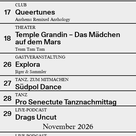
CLUB
17
Queertunes
Anthems Remixed Anthology
THEATER
Temple Grandin – Das Mädchen
18
auf dem Mars
Team Tam Tam
GASTVERANSTALTUNG
26
Explora
Jäger & Sammler
TANZ, ZUM MITMACHEN
27
Südpol Dance
TANZ
28
Pro Senectute Tanznachmittag
LIVE-PODCAST
29
Drags Uncut
November 2026
LIVE-PODCAST