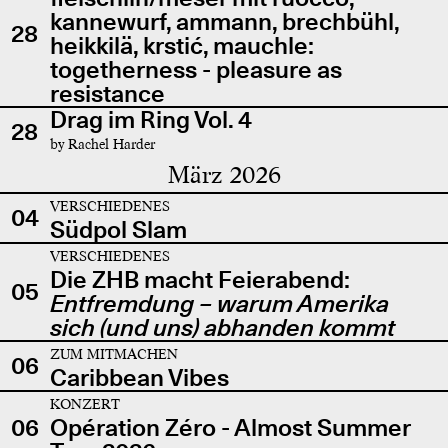
kannewurf, ammann, brechbühl,
28
heikkilä, krstić, mauchle:
togetherness - pleasure as
resistance
Drag im Ring Vol. 4
28
by Rachel Harder
März 2026
VERSCHIEDENES
04
Südpol Slam
VERSCHIEDENES
Die ZHB macht Feierabend:
05
Entfremdung – warum Amerika
sich (und uns) abhanden kommt
ZUM MITMACHEN
06
Caribbean Vibes
KONZERT
06
Opération Zéro - Almost Summer