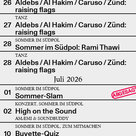
26
Aldebs / Al Hakim / Caruso / Zünd:
raising flags
TANZ
27
Aldebs / Al Hakim / Caruso / Zünd:
raising flags
SOMMER IM SÜDPOL
28
Sommer im Südpol: Rami Thawi
TANZ
28
Aldebs / Al Hakim / Caruso / Zünd:
raising flags
Juli 2026
SOMMER IM SÜDPOL
ABGESAG
01
Sommer-Slam
KONZERT, SOMMER IM SÜDPOL
02
High on the Sound
AMÆMI & SOUNDBUDDY
SOMMER IM SÜDPOL, ZUM MITMACHEN
10
Buvette-Quiz