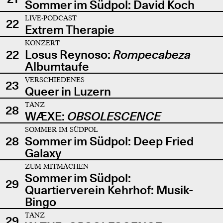
Sommer im Südpol: David Koch
LIVE-PODCAST
22
Extrem Therapie
KONZERT
22
Losus Reynoso:
Rompecabeza
Albumtaufe
VERSCHIEDENES
23
Queer in Luzern
TANZ
28
WÆXE:
OBSOLESCENCE
SOMMER IM SÜDPOL
28
Sommer im Südpol: Deep Fried
Galaxy
ZUM MITMACHEN
Sommer im Südpol:
29
Quartierverein Kehrhof: Musik-
Bingo
TANZ
29