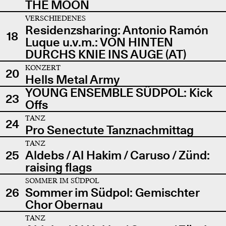
THE MOON
VERSCHIEDENES
Residenzsharing: Antonio Ramón
18
Luque u.v.m.: VON HINTEN
DURCHS KNIE INS AUGE (AT)
KONZERT
20
Hells Metal Army
YOUNG ENSEMBLE SÜDPOL: Kick
23
Offs
TANZ
24
Pro Senectute Tanznachmittag
TANZ
25
Aldebs / Al Hakim / Caruso / Zünd:
raising flags
SOMMER IM SÜDPOL
26
Sommer im Südpol: Gemischter
Chor Obernau
TANZ