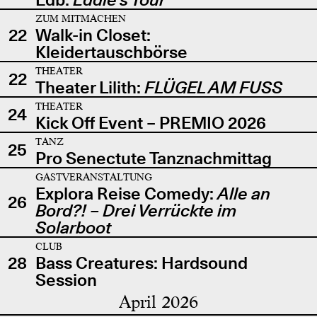
ZUM MITMACHEN
22
Walk-in Closet:
Kleidertauschbörse
THEATER
22
Theater Lilith:
FLÜGEL AM FUSS
THEATER
24
Kick Off Event – PREMIO 2026
TANZ
25
Pro Senectute Tanznachmittag
GASTVERANSTALTUNG
Explora Reise Comedy:
Alle an
26
Bord?! – Drei Verrückte im
Solarboot
CLUB
28
Bass Creatures: Hardsound
Session
April 2026