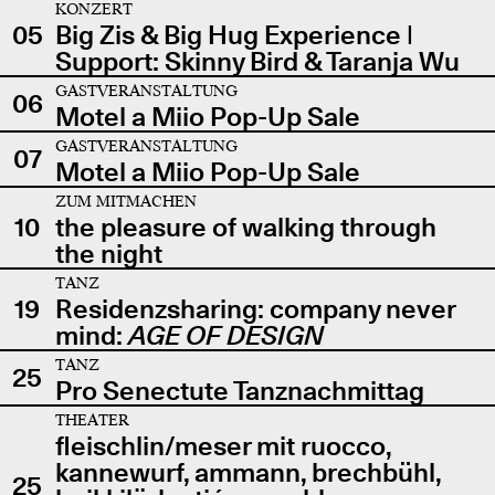
KONZERT
05
Big Zis & Big Hug Experience |
Support: Skinny Bird & Taranja Wu
GASTVERANSTALTUNG
06
Motel a Miio Pop-Up Sale
GASTVERANSTALTUNG
07
Motel a Miio Pop-Up Sale
ZUM MITMACHEN
10
the pleasure of walking through
the night
TANZ
19
Residenzsharing: company never
mind:
AGE OF DESIGN
TANZ
25
Pro Senectute Tanznachmittag
THEATER
fleischlin/meser mit ruocco,
kannewurf, ammann, brechbühl,
25