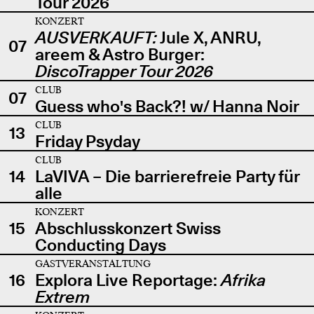
Tour 2026
KONZERT
AUSVERKAUFT:
Jule X, ANRU,
07
areem & Astro Burger:
DiscoTrapper Tour 2026
CLUB
07
Guess who's Back?! w/ Hanna Noir
CLUB
13
Friday Psyday
CLUB
14
LaVIVA – Die barrierefreie Party für
alle
KONZERT
15
Abschlusskonzert Swiss
Conducting Days
GASTVERANSTALTUNG
16
Explora Live Reportage:
Afrika
Extrem