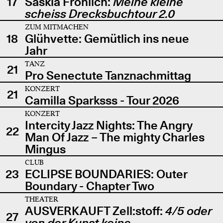
17
Saskia Fröhlich:
Meine kleine
scheiss Drecksbuchtour 2.0
ZUM MITMACHEN
18
Glühvette: Gemütlich ins neue
Jahr
TANZ
21
Pro Senectute Tanznachmittag
KONZERT
21
Camilla Sparksss - Tour 2026
KONZERT
Intercity Jazz Nights: The Angry
22
Man Of Jazz – The mighty Charles
Mingus
CLUB
23
ECLIPSE BOUNDARIES: Outer
Boundary - Chapter Two
THEATER
AUSVERKAUFT Zell:stoff:
4/5 oder
27
von der Kunst keine