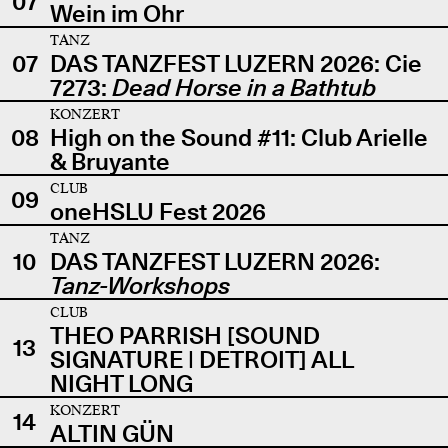
07
Wein im Ohr
TANZ
07
DAS TANZFEST LUZERN 2026: Cie
7273:
Dead Horse in a Bathtub
KONZERT
08
High on the Sound #11: Club Arielle
& Bruyante
CLUB
09
oneHSLU Fest 2026
TANZ
10
DAS TANZFEST LUZERN 2026:
Tanz-Workshops
CLUB
THEO PARRISH [SOUND
13
SIGNATURE | DETROIT] ALL
NIGHT LONG
KONZERT
14
ALTIN GÜN