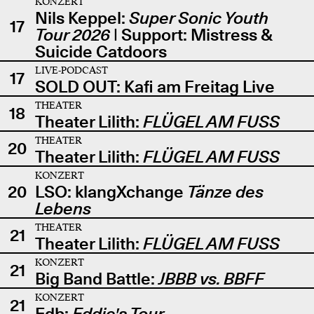
KONZERT
Nils Keppel:
Super Sonic Youth
17
Tour 2026
| Support: Mistress &
Suicide Catdoors
LIVE-PODCAST
17
SOLD OUT: Kafi am Freitag Live
THEATER
18
Theater Lilith:
FLÜGEL AM FUSS
THEATER
20
Theater Lilith:
FLÜGEL AM FUSS
KONZERT
20
LSO: klangXchange
Tänze des
Lebens
THEATER
21
Theater Lilith:
FLÜGEL AM FUSS
KONZERT
21
Big Band Battle:
JBBB vs. BBFF
KONZERT
21
Edb:
Eddie's Tour