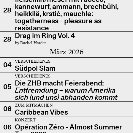
kannewurf, ammann, brechbühl,
28
heikkilä, krstić, mauchle:
togetherness - pleasure as
resistance
Drag im Ring Vol. 4
28
by Rachel Harder
März 2026
VERSCHIEDENES
04
Südpol Slam
VERSCHIEDENES
Die ZHB macht Feierabend:
05
Entfremdung – warum Amerika
sich (und uns) abhanden kommt
ZUM MITMACHEN
06
Caribbean Vibes
KONZERT
06
Opération Zéro - Almost Summer