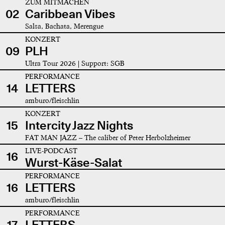
ZUM MITMACHEN
02
Caribbean Vibes
Salsa, Bachata, Merengue
KONZERT
09
PLH
Ultra Tour 2026 | Support: SGB
PERFORMANCE
14
LETTERS
amburo/fleischlin
KONZERT
15
Intercity Jazz Nights
FAT MAN JAZZ – The caliber of Peter Herbolzheimer
LIVE-PODCAST
16
Wurst-Käse-Salat
PERFORMANCE
16
LETTERS
amburo/fleischlin
PERFORMANCE
17
LETTERS