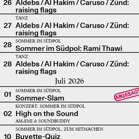
26
Aldebs / Al Hakim / Caruso / Zünd:
raising flags
TANZ
27
Aldebs / Al Hakim / Caruso / Zünd:
raising flags
SOMMER IM SÜDPOL
28
Sommer im Südpol: Rami Thawi
TANZ
28
Aldebs / Al Hakim / Caruso / Zünd:
raising flags
Juli 2026
SOMMER IM SÜDPOL
ABGESAG
01
Sommer-Slam
KONZERT, SOMMER IM SÜDPOL
02
High on the Sound
AMÆMI & SOUNDBUDDY
SOMMER IM SÜDPOL, ZUM MITMACHEN
10
Buvette-Quiz