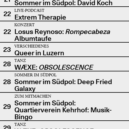
Sommer im Südpol: David Koch
LIVE-PODCAST
22
Extrem Therapie
KONZERT
22
Losus Reynoso:
Rompecabeza
Albumtaufe
VERSCHIEDENES
23
Queer in Luzern
TANZ
28
WÆXE:
OBSOLESCENCE
SOMMER IM SÜDPOL
28
Sommer im Südpol: Deep Fried
Galaxy
ZUM MITMACHEN
Sommer im Südpol:
29
Quartierverein Kehrhof: Musik-
Bingo
TANZ
29