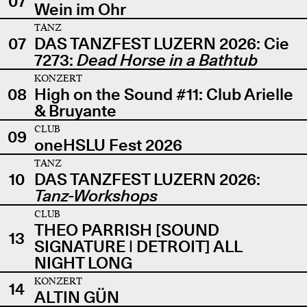
07
Wein im Ohr
TANZ
07
DAS TANZFEST LUZERN 2026: Cie
7273:
Dead Horse in a Bathtub
KONZERT
08
High on the Sound #11: Club Arielle
& Bruyante
CLUB
09
oneHSLU Fest 2026
TANZ
10
DAS TANZFEST LUZERN 2026:
Tanz-Workshops
CLUB
THEO PARRISH [SOUND
13
SIGNATURE | DETROIT] ALL
NIGHT LONG
KONZERT
14
ALTIN GÜN