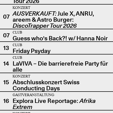
Tour 2026
KONZERT
AUSVERKAUFT:
Jule X, ANRU,
07
areem & Astro Burger:
DiscoTrapper Tour 2026
CLUB
07
Guess who's Back?! w/ Hanna Noir
CLUB
13
Friday Psyday
CLUB
14
LaVIVA – Die barrierefreie Party für
alle
KONZERT
15
Abschlusskonzert Swiss
Conducting Days
GASTVERANSTALTUNG
16
Explora Live Reportage:
Afrika
Extrem