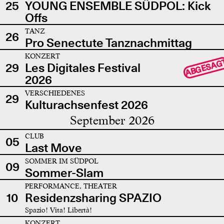
25
YOUNG ENSEMBLE SÜDPOL: Kick
Offs
TANZ
26
Pro Senectute Tanznachmittag
KONZERT
ABGESAG
29
Les Digitales Festival
2026
VERSCHIEDENES
29
Kulturachsenfest 2026
September 2026
CLUB
05
Last Move
SOMMER IM SÜDPOL
09
Sommer-Slam
PERFORMANCE, THEATER
10
Residenzsharing SPAZIO
Spazio! Vita! Libertà!
KONZERT