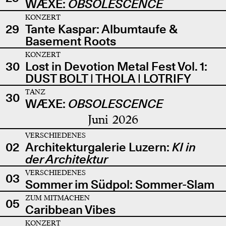
WÆXE:
OBSOLESCENCE
KONZERT
29
Tante Kaspar: Albumtaufe &
Basement Roots
KONZERT
30
Lost in Devotion Metal Fest Vol. 1:
DUST BOLT | THOLA | LOTRIFY
TANZ
30
WÆXE:
OBSOLESCENCE
Juni 2026
VERSCHIEDENES
02
Architekturgalerie Luzern:
KI in
der Architektur
VERSCHIEDENES
03
Sommer im Südpol: Sommer-Slam
ZUM MITMACHEN
05
Caribbean Vibes
KONZERT