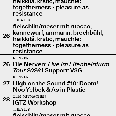
heikkilä, krstić, mauchle:
togetherness - pleasure as
resistance
THEATER
fleischlin/meser mit ruocco,
kannewurf, ammann, brechbühl,
26
heikkilä, krstić, mauchle:
togetherness - pleasure as
resistance
KONZERT
26
Die Nerven:
Live im Elfenbeinturm
Tour 2026
| Support: V3G
KONZERT
27
High on the Sound #10: Doom!
Noo Yelbek & As in Plastic
ZUM MITMACHEN
28
IGTZ Workshop
THEATER
fleischlin/meser mit ruocco,