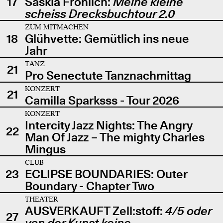
17
Saskia Fröhlich:
Meine kleine
scheiss Drecksbuchtour 2.0
ZUM MITMACHEN
18
Glühvette: Gemütlich ins neue
Jahr
TANZ
21
Pro Senectute Tanznachmittag
KONZERT
21
Camilla Sparksss - Tour 2026
KONZERT
Intercity Jazz Nights: The Angry
22
Man Of Jazz – The mighty Charles
Mingus
CLUB
23
ECLIPSE BOUNDARIES: Outer
Boundary - Chapter Two
THEATER
AUSVERKAUFT Zell:stoff:
4/5 oder
27
von der Kunst keine