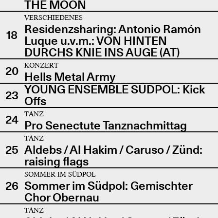
THE MOON
VERSCHIEDENES
Residenzsharing: Antonio Ramón
18
Luque u.v.m.: VON HINTEN
DURCHS KNIE INS AUGE (AT)
KONZERT
20
Hells Metal Army
YOUNG ENSEMBLE SÜDPOL: Kick
23
Offs
TANZ
24
Pro Senectute Tanznachmittag
TANZ
25
Aldebs / Al Hakim / Caruso / Zünd:
raising flags
SOMMER IM SÜDPOL
26
Sommer im Südpol: Gemischter
Chor Obernau
TANZ