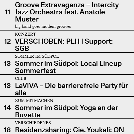
Groove Extravaganza – Intercity
11
Jazz Orchestra feat. Anatole
Muster
big band goes modern grooves
KONZERT
12
VERSCHOBEN: PLH | Support:
SGB
SOMMER IM SÜDPOL
13
Sommer im Südpol: Local Lineup
Sommerfest
CLUB
13
LaVIVA – Die barrierefreie Party für
alle
ZUM MITMACHEN
14
Sommer im Südpol: Yoga an der
Buvette
VERSCHIEDENES
18
Residenzsharing: Cie. Youkali: ON