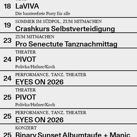
18
LaVIVA
Die barrierefreie Party für alle
SOMMER IM SÜDPOL, ZUM MITMACHEN
19
Crashkurs Selbstverteidigung
ZUM MITMACHEN
23
Pro Senectute Tanznachmittag
THEATER
24
PIVOT
Polivka/Hafner/Koch
PERFORMANCE, TANZ, THEATER
24
EYES ON 2026
THEATER
25
PIVOT
Polivka/Hafner/Koch
PERFORMANCE, TANZ, THEATER
25
EYES ON 2026
KONZERT
25
Binary Sunset Albumtaufe + Manic