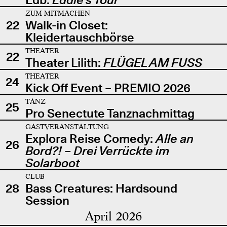
ZUM MITMACHEN
22
Walk-in Closet:
Kleidertauschbörse
THEATER
22
Theater Lilith:
FLÜGEL AM FUSS
THEATER
24
Kick Off Event – PREMIO 2026
TANZ
25
Pro Senectute Tanznachmittag
GASTVERANSTALTUNG
Explora Reise Comedy:
Alle an
26
Bord?! – Drei Verrückte im
Solarboot
CLUB
28
Bass Creatures: Hardsound
Session
April 2026