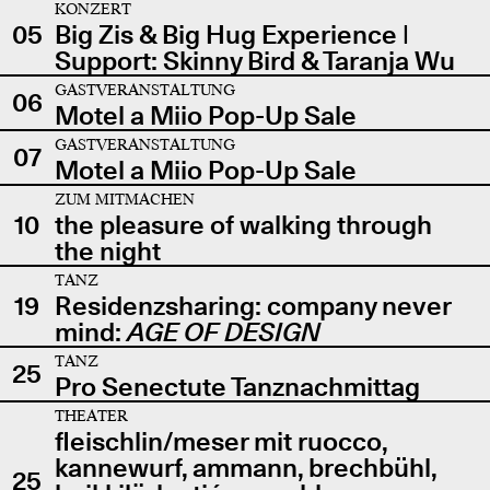
KONZERT
05
Big Zis & Big Hug Experience |
Support: Skinny Bird & Taranja Wu
GASTVERANSTALTUNG
06
Motel a Miio Pop-Up Sale
GASTVERANSTALTUNG
07
Motel a Miio Pop-Up Sale
ZUM MITMACHEN
10
the pleasure of walking through
the night
TANZ
19
Residenzsharing: company never
mind:
AGE OF DESIGN
TANZ
25
Pro Senectute Tanznachmittag
THEATER
fleischlin/meser mit ruocco,
kannewurf, ammann, brechbühl,
25