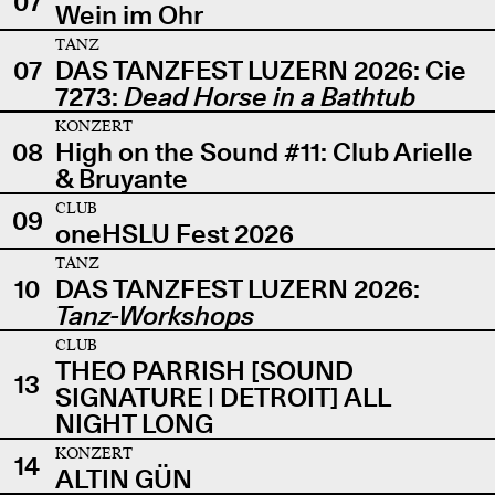
07
Wein im Ohr
TANZ
07
DAS TANZFEST LUZERN 2026: Cie
7273:
Dead Horse in a Bathtub
KONZERT
08
High on the Sound #11: Club Arielle
& Bruyante
CLUB
09
oneHSLU Fest 2026
TANZ
10
DAS TANZFEST LUZERN 2026:
Tanz-Workshops
CLUB
THEO PARRISH [SOUND
13
SIGNATURE | DETROIT] ALL
NIGHT LONG
KONZERT
14
ALTIN GÜN