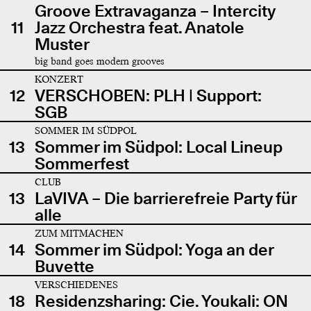
Groove Extravaganza – Intercity
11
Jazz Orchestra feat. Anatole
Muster
big band goes modern grooves
KONZERT
12
VERSCHOBEN: PLH | Support:
SGB
SOMMER IM SÜDPOL
13
Sommer im Südpol: Local Lineup
Sommerfest
CLUB
13
LaVIVA – Die barrierefreie Party für
alle
ZUM MITMACHEN
14
Sommer im Südpol: Yoga an der
Buvette
VERSCHIEDENES
18
Residenzsharing: Cie. Youkali: ON