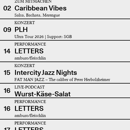
ZUM MITMACHEN
02
Caribbean Vibes
Salsa, Bachata, Merengue
KONZERT
09
PLH
Ultra Tour 2026 | Support: SGB
PERFORMANCE
14
LETTERS
amburo/fleischlin
KONZERT
15
Intercity Jazz Nights
FAT MAN JAZZ – The caliber of Peter Herbolzheimer
LIVE-PODCAST
16
Wurst-Käse-Salat
PERFORMANCE
16
LETTERS
amburo/fleischlin
PERFORMANCE
17
LETTERS