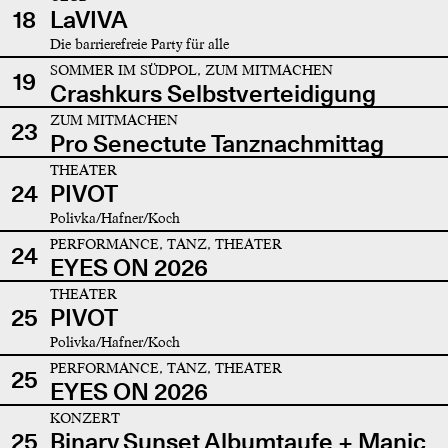
18
LaVIVA
Die barrierefreie Party für alle
SOMMER IM SÜDPOL, ZUM MITMACHEN
19
Crashkurs Selbstverteidigung
ZUM MITMACHEN
23
Pro Senectute Tanznachmittag
THEATER
24
PIVOT
Polivka/Hafner/Koch
PERFORMANCE, TANZ, THEATER
24
EYES ON 2026
THEATER
25
PIVOT
Polivka/Hafner/Koch
PERFORMANCE, TANZ, THEATER
25
EYES ON 2026
KONZERT
25
Binary Sunset Albumtaufe + Manic