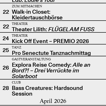
ZUM MITMACHEN
22
Walk-in Closet:
Kleidertauschbörse
THEATER
22
Theater Lilith:
FLÜGEL AM FUSS
THEATER
24
Kick Off Event – PREMIO 2026
TANZ
25
Pro Senectute Tanznachmittag
GASTVERANSTALTUNG
Explora Reise Comedy:
Alle an
26
Bord?! – Drei Verrückte im
Solarboot
CLUB
28
Bass Creatures: Hardsound
Session
April 2026