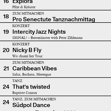
16
Explora
Pilze & Kräuter
ZUM MITMACHEN
18
Pro Senectute Tanznachmittag
KONZERT
19
Intercity Jazz Nights
SIGNAL! – Beromünster with Peter Zihlmann
KONZERT
20
Nicky B Fly
Wo chumi her Tour
ZUM MITMACHEN
21
Caribbean Vibes
Salsa, Bachata, Merengue
TANZ
24
That's twisted
Baptiste Cazaux
TANZ, ZUM MITMACHEN
24
Südpol Dance