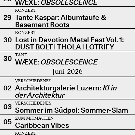
WÆXE:
OBSOLESCENCE
KONZERT
29
Tante Kaspar: Albumtaufe &
Basement Roots
KONZERT
30
Lost in Devotion Metal Fest Vol. 1:
DUST BOLT | THOLA | LOTRIFY
TANZ
30
WÆXE:
OBSOLESCENCE
Juni 2026
VERSCHIEDENES
02
Architekturgalerie Luzern:
KI in
der Architektur
VERSCHIEDENES
03
Sommer im Südpol: Sommer-Slam
ZUM MITMACHEN
05
Caribbean Vibes
KONZERT