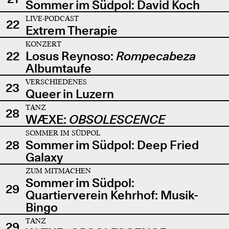
Sommer im Südpol: David Koch
LIVE-PODCAST
22
Extrem Therapie
KONZERT
22
Losus Reynoso:
Rompecabeza
Albumtaufe
VERSCHIEDENES
23
Queer in Luzern
TANZ
28
WÆXE:
OBSOLESCENCE
SOMMER IM SÜDPOL
28
Sommer im Südpol: Deep Fried
Galaxy
ZUM MITMACHEN
Sommer im Südpol:
29
Quartierverein Kehrhof: Musik-
Bingo
TANZ
29