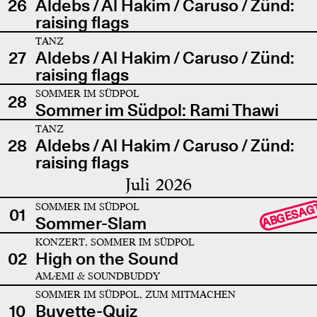
26
Aldebs / Al Hakim / Caruso / Zünd:
raising flags
TANZ
27
Aldebs / Al Hakim / Caruso / Zünd:
raising flags
SOMMER IM SÜDPOL
28
Sommer im Südpol: Rami Thawi
TANZ
28
Aldebs / Al Hakim / Caruso / Zünd:
raising flags
Juli 2026
SOMMER IM SÜDPOL
ABGESAG
01
Sommer-Slam
KONZERT, SOMMER IM SÜDPOL
02
High on the Sound
AMÆMI & SOUNDBUDDY
SOMMER IM SÜDPOL, ZUM MITMACHEN
10
Buvette-Quiz