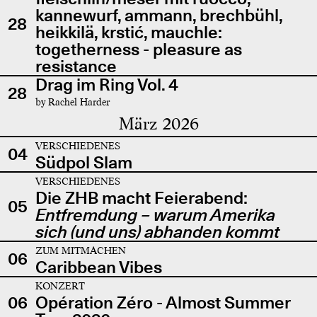
kannewurf, ammann, brechbühl,
28
heikkilä, krstić, mauchle:
togetherness - pleasure as
resistance
Drag im Ring Vol. 4
28
by Rachel Harder
März 2026
VERSCHIEDENES
04
Südpol Slam
VERSCHIEDENES
Die ZHB macht Feierabend:
05
Entfremdung – warum Amerika
sich (und uns) abhanden kommt
ZUM MITMACHEN
06
Caribbean Vibes
KONZERT
06
Opération Zéro - Almost Summer