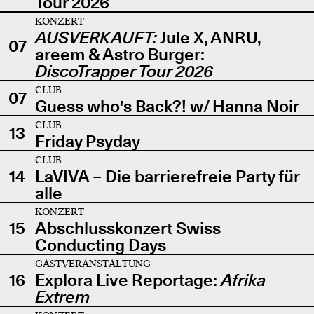
Tour 2026
KONZERT
AUSVERKAUFT:
Jule X, ANRU,
07
areem & Astro Burger:
DiscoTrapper Tour 2026
CLUB
07
Guess who's Back?! w/ Hanna Noir
CLUB
13
Friday Psyday
CLUB
14
LaVIVA – Die barrierefreie Party für
alle
KONZERT
15
Abschlusskonzert Swiss
Conducting Days
GASTVERANSTALTUNG
16
Explora Live Reportage:
Afrika
Extrem