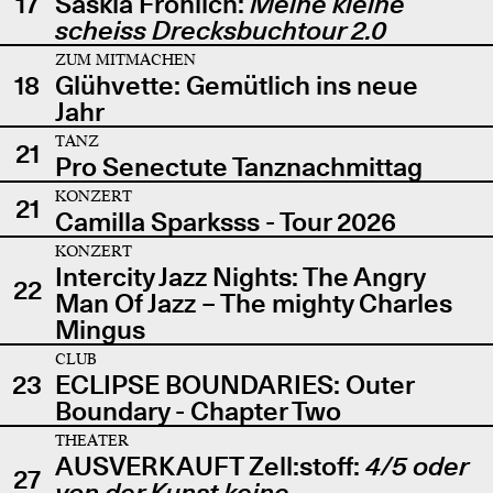
17
Saskia Fröhlich:
Meine kleine
scheiss Drecksbuchtour 2.0
ZUM MITMACHEN
18
Glühvette: Gemütlich ins neue
Jahr
TANZ
21
Pro Senectute Tanznachmittag
KONZERT
21
Camilla Sparksss - Tour 2026
KONZERT
Intercity Jazz Nights: The Angry
22
Man Of Jazz – The mighty Charles
Mingus
CLUB
23
ECLIPSE BOUNDARIES: Outer
Boundary - Chapter Two
THEATER
AUSVERKAUFT Zell:stoff:
4/5 oder
27
von der Kunst keine