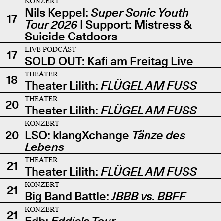
KONZERT
Nils Keppel:
Super Sonic Youth
17
Tour 2026
| Support: Mistress &
Suicide Catdoors
LIVE-PODCAST
17
SOLD OUT: Kafi am Freitag Live
THEATER
18
Theater Lilith:
FLÜGEL AM FUSS
THEATER
20
Theater Lilith:
FLÜGEL AM FUSS
KONZERT
20
LSO: klangXchange
Tänze des
Lebens
THEATER
21
Theater Lilith:
FLÜGEL AM FUSS
KONZERT
21
Big Band Battle:
JBBB vs. BBFF
KONZERT
21
Edb:
Eddie's Tour