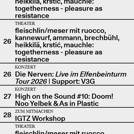
heikkilä, krstić, mauchle:
togetherness - pleasure as
resistance
THEATER
fleischlin/meser mit ruocco,
kannewurf, ammann, brechbühl,
26
heikkilä, krstić, mauchle:
togetherness - pleasure as
resistance
KONZERT
26
Die Nerven:
Live im Elfenbeinturm
Tour 2026
| Support: V3G
KONZERT
27
High on the Sound #10: Doom!
Noo Yelbek & As in Plastic
ZUM MITMACHEN
28
IGTZ Workshop
THEATER
fleischlin/meser mit ruocco,