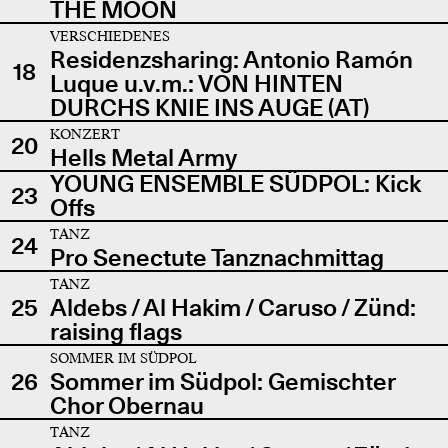
THE MOON
VERSCHIEDENES
Residenzsharing: Antonio Ramón
18
Luque u.v.m.: VON HINTEN
DURCHS KNIE INS AUGE (AT)
KONZERT
20
Hells Metal Army
YOUNG ENSEMBLE SÜDPOL: Kick
23
Offs
TANZ
24
Pro Senectute Tanznachmittag
TANZ
25
Aldebs / Al Hakim / Caruso / Zünd:
raising flags
SOMMER IM SÜDPOL
26
Sommer im Südpol: Gemischter
Chor Obernau
TANZ