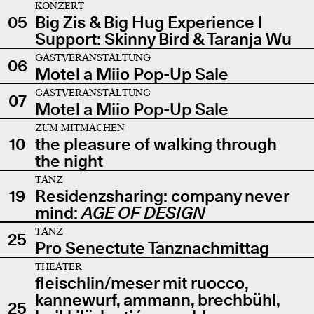
KONZERT
05
Big Zis & Big Hug Experience |
Support: Skinny Bird & Taranja Wu
GASTVERANSTALTUNG
06
Motel a Miio Pop-Up Sale
GASTVERANSTALTUNG
07
Motel a Miio Pop-Up Sale
ZUM MITMACHEN
10
the pleasure of walking through
the night
TANZ
19
Residenzsharing: company never
mind:
AGE OF DESIGN
TANZ
25
Pro Senectute Tanznachmittag
THEATER
fleischlin/meser mit ruocco,
kannewurf, ammann, brechbühl,
25