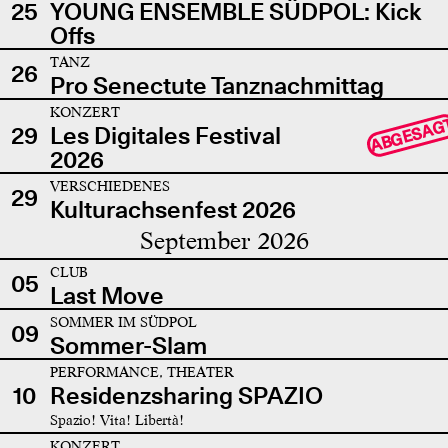
25
YOUNG ENSEMBLE SÜDPOL: Kick
Offs
TANZ
26
Pro Senectute Tanznachmittag
KONZERT
ABGESAG
29
Les Digitales Festival
2026
VERSCHIEDENES
29
Kulturachsenfest 2026
September 2026
CLUB
05
Last Move
SOMMER IM SÜDPOL
09
Sommer-Slam
PERFORMANCE, THEATER
10
Residenzsharing SPAZIO
Spazio! Vita! Libertà!
KONZERT