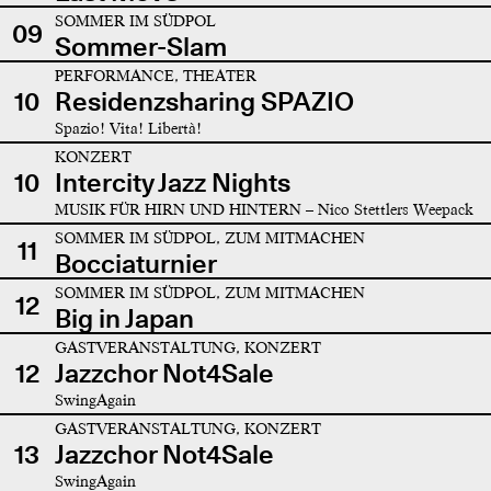
SOMMER IM SÜDPOL
09
Sommer-Slam
PERFORMANCE, THEATER
10
Residenzsharing SPAZIO
Spazio! Vita! Libertà!
KONZERT
10
Intercity Jazz Nights
MUSIK FÜR HIRN UND HINTERN – Nico Stettlers Weepack
SOMMER IM SÜDPOL, ZUM MITMACHEN
11
Bocciaturnier
SOMMER IM SÜDPOL, ZUM MITMACHEN
12
Big in Japan
GASTVERANSTALTUNG, KONZERT
12
Jazzchor Not4Sale
SwingAgain
GASTVERANSTALTUNG, KONZERT
13
Jazzchor Not4Sale
SwingAgain