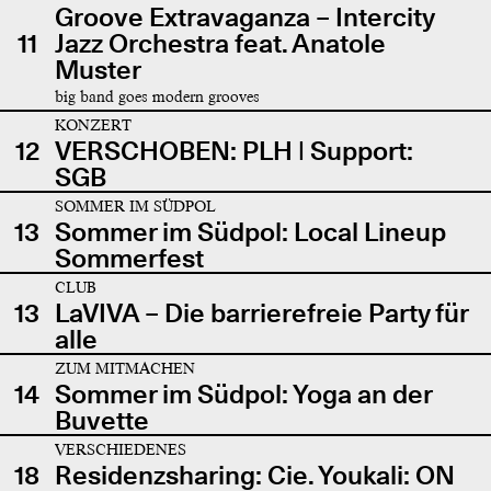
Groove Extravaganza – Intercity
11
Jazz Orchestra feat. Anatole
Muster
big band goes modern grooves
KONZERT
12
VERSCHOBEN: PLH | Support:
SGB
SOMMER IM SÜDPOL
13
Sommer im Südpol: Local Lineup
Sommerfest
CLUB
13
LaVIVA – Die barrierefreie Party für
alle
ZUM MITMACHEN
14
Sommer im Südpol: Yoga an der
Buvette
VERSCHIEDENES
18
Residenzsharing: Cie. Youkali: ON