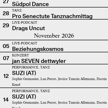
27
Südpol Dance
TANZ
28
Pro Senectute Tanznachmittag
LIVE-PODCAST
29
Drags Uncut
November 2026
LIVE-PODCAST
05
Beziehungskosmos
KONZERT
07
jan SEVEN dettwyler
PERFORMANCE, TANZ
SUZI (AT)
12
Sophie Germanier, Lan Perces, Jessica Tamsin Allemann, Dustin
Kenel
PERFORMANCE, TANZ
SUZI (AT)
14
Sophie Germanier, Lan Perces, Jessica Tamsin Allemann, Dustin