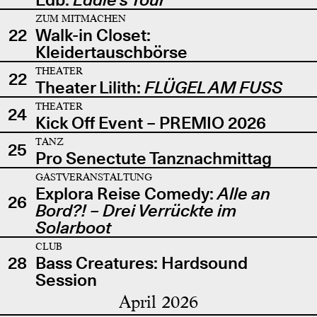
ZUM MITMACHEN
22
Walk-in Closet:
Kleidertauschbörse
THEATER
22
Theater Lilith:
FLÜGEL AM FUSS
THEATER
24
Kick Off Event – PREMIO 2026
TANZ
25
Pro Senectute Tanznachmittag
GASTVERANSTALTUNG
Explora Reise Comedy:
Alle an
26
Bord?! – Drei Verrückte im
Solarboot
CLUB
28
Bass Creatures: Hardsound
Session
April 2026