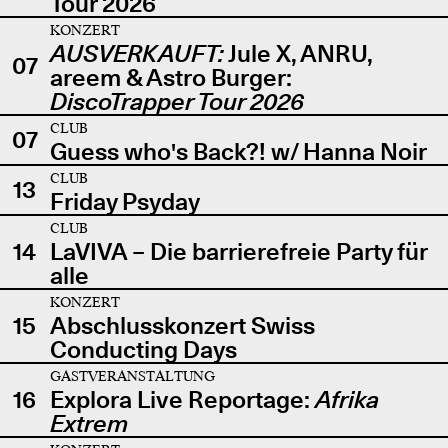
Tour 2026
KONZERT
AUSVERKAUFT:
Jule X, ANRU,
07
areem & Astro Burger:
DiscoTrapper Tour 2026
CLUB
07
Guess who's Back?! w/ Hanna Noir
CLUB
13
Friday Psyday
CLUB
14
LaVIVA – Die barrierefreie Party für
alle
KONZERT
15
Abschlusskonzert Swiss
Conducting Days
GASTVERANSTALTUNG
16
Explora Live Reportage:
Afrika
Extrem