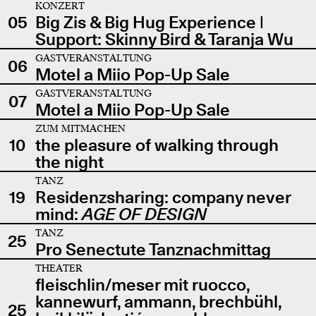
KONZERT
05
Big Zis & Big Hug Experience |
Support: Skinny Bird & Taranja Wu
GASTVERANSTALTUNG
06
Motel a Miio Pop-Up Sale
GASTVERANSTALTUNG
07
Motel a Miio Pop-Up Sale
ZUM MITMACHEN
10
the pleasure of walking through
the night
TANZ
19
Residenzsharing: company never
mind:
AGE OF DESIGN
TANZ
25
Pro Senectute Tanznachmittag
THEATER
fleischlin/meser mit ruocco,
kannewurf, ammann, brechbühl,
25