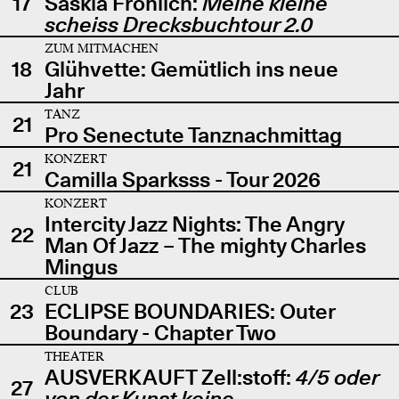
17
Saskia Fröhlich:
Meine kleine
scheiss Drecksbuchtour 2.0
ZUM MITMACHEN
18
Glühvette: Gemütlich ins neue
Jahr
TANZ
21
Pro Senectute Tanznachmittag
KONZERT
21
Camilla Sparksss - Tour 2026
KONZERT
Intercity Jazz Nights: The Angry
22
Man Of Jazz – The mighty Charles
Mingus
CLUB
23
ECLIPSE BOUNDARIES: Outer
Boundary - Chapter Two
THEATER
AUSVERKAUFT Zell:stoff:
4/5 oder
27
von der Kunst keine