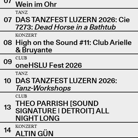
07
Wein im Ohr
TANZ
07
DAS TANZFEST LUZERN 2026: Cie
7273:
Dead Horse in a Bathtub
KONZERT
08
High on the Sound #11: Club Arielle
& Bruyante
CLUB
09
oneHSLU Fest 2026
TANZ
10
DAS TANZFEST LUZERN 2026:
Tanz-Workshops
CLUB
THEO PARRISH [SOUND
13
SIGNATURE | DETROIT] ALL
NIGHT LONG
KONZERT
14
ALTIN GÜN