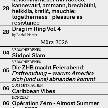
kannewurf, ammann, brechbühl,
28
heikkilä, krstić, mauchle:
togetherness - pleasure as
resistance
Drag im Ring Vol. 4
28
by Rachel Harder
März 2026
VERSCHIEDENES
04
Südpol Slam
VERSCHIEDENES
Die ZHB macht Feierabend:
05
Entfremdung – warum Amerika
sich (und uns) abhanden kommt
ZUM MITMACHEN
06
Caribbean Vibes
KONZERT
06
Opération Zéro - Almost Summer