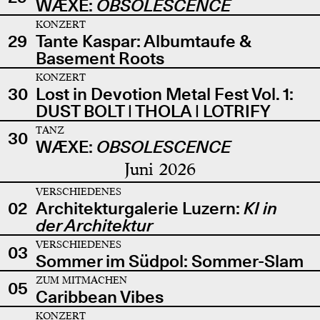
WÆXE:
OBSOLESCENCE
KONZERT
29
Tante Kaspar: Albumtaufe &
Basement Roots
KONZERT
30
Lost in Devotion Metal Fest Vol. 1:
DUST BOLT | THOLA | LOTRIFY
TANZ
30
WÆXE:
OBSOLESCENCE
Juni 2026
VERSCHIEDENES
02
Architekturgalerie Luzern:
KI in
der Architektur
VERSCHIEDENES
03
Sommer im Südpol: Sommer-Slam
ZUM MITMACHEN
05
Caribbean Vibes
KONZERT