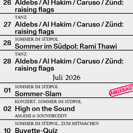
26
Aldebs / Al Hakim / Caruso / Zünd:
raising flags
TANZ
27
Aldebs / Al Hakim / Caruso / Zünd:
raising flags
SOMMER IM SÜDPOL
28
Sommer im Südpol: Rami Thawi
TANZ
28
Aldebs / Al Hakim / Caruso / Zünd:
raising flags
Juli 2026
SOMMER IM SÜDPOL
ABGESAG
01
Sommer-Slam
KONZERT, SOMMER IM SÜDPOL
02
High on the Sound
AMÆMI & SOUNDBUDDY
SOMMER IM SÜDPOL, ZUM MITMACHEN
10
Buvette-Quiz