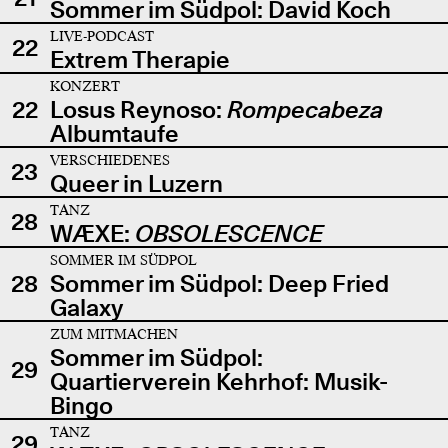
Sommer im Südpol: David Koch
LIVE-PODCAST
22
Extrem Therapie
KONZERT
22
Losus Reynoso:
Rompecabeza
Albumtaufe
VERSCHIEDENES
23
Queer in Luzern
TANZ
28
WÆXE:
OBSOLESCENCE
SOMMER IM SÜDPOL
28
Sommer im Südpol: Deep Fried
Galaxy
ZUM MITMACHEN
Sommer im Südpol:
29
Quartierverein Kehrhof: Musik-
Bingo
TANZ
29