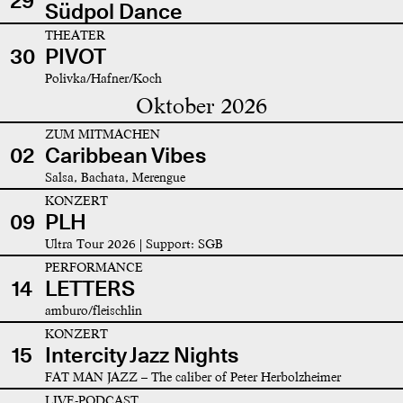
29
Südpol Dance
THEATER
30
PIVOT
Polivka/Hafner/Koch
Oktober 2026
ZUM MITMACHEN
02
Caribbean Vibes
Salsa, Bachata, Merengue
KONZERT
09
PLH
Ultra Tour 2026 | Support: SGB
PERFORMANCE
14
LETTERS
amburo/fleischlin
KONZERT
15
Intercity Jazz Nights
FAT MAN JAZZ – The caliber of Peter Herbolzheimer
LIVE-PODCAST