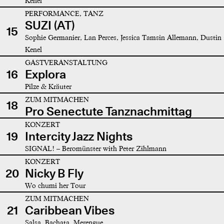
Kenel
PERFORMANCE, TANZ
SUZI (AT)
15
Sophie Germanier, Lan Perces, Jessica Tamsin Allemann, Dustin
Kenel
GASTVERANSTALTUNG
16
Explora
Pilze & Kräuter
ZUM MITMACHEN
18
Pro Senectute Tanznachmittag
KONZERT
19
Intercity Jazz Nights
SIGNAL! – Beromünster with Peter Zihlmann
KONZERT
20
Nicky B Fly
Wo chumi her Tour
ZUM MITMACHEN
21
Caribbean Vibes
Salsa, Bachata, Merengue