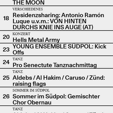
THE MOON
VERSCHIEDENES
Residenzsharing: Antonio Ramón
18
Luque u.v.m.: VON HINTEN
DURCHS KNIE INS AUGE (AT)
KONZERT
20
Hells Metal Army
YOUNG ENSEMBLE SÜDPOL: Kick
23
Offs
TANZ
24
Pro Senectute Tanznachmittag
TANZ
25
Aldebs / Al Hakim / Caruso / Zünd:
raising flags
SOMMER IM SÜDPOL
26
Sommer im Südpol: Gemischter
Chor Obernau
TANZ