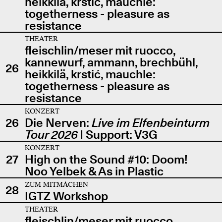
heikkilä, krstić, mauchle:
togetherness - pleasure as
resistance
THEATER
fleischlin/meser mit ruocco,
kannewurf, ammann, brechbühl,
26
heikkilä, krstić, mauchle:
togetherness - pleasure as
resistance
KONZERT
26
Die Nerven:
Live im Elfenbeinturm
Tour 2026
| Support: V3G
KONZERT
27
High on the Sound #10: Doom!
Noo Yelbek & As in Plastic
ZUM MITMACHEN
28
IGTZ Workshop
THEATER
fleischlin/meser mit ruocco,