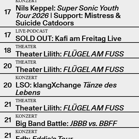
KONZERT
Nils Keppel:
Super Sonic Youth
17
Tour 2026
| Support: Mistress &
Suicide Catdoors
LIVE-PODCAST
17
SOLD OUT: Kafi am Freitag Live
THEATER
18
Theater Lilith:
FLÜGEL AM FUSS
THEATER
20
Theater Lilith:
FLÜGEL AM FUSS
KONZERT
20
LSO: klangXchange
Tänze des
Lebens
THEATER
21
Theater Lilith:
FLÜGEL AM FUSS
KONZERT
21
Big Band Battle:
JBBB vs. BBFF
KONZERT
21
Edb:
Eddie's Tour