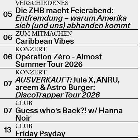
VERSCHIEDENES
Die ZHB macht Feierabend:
05
Entfremdung – warum Amerika
sich (und uns) abhanden kommt
ZUM MITMACHEN
06
Caribbean Vibes
KONZERT
06
Opération Zéro - Almost
Summer Tour 2026
KONZERT
AUSVERKAUFT:
Jule X, ANRU,
07
areem & Astro Burger:
DiscoTrapper Tour 2026
CLUB
07
Guess who's Back?! w/ Hanna
Noir
CLUB
13
Friday Psyday