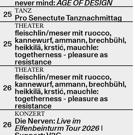
never mind:
AGE OF DESIGN
TANZ
25
Pro Senectute Tanznachmittag
THEATER
fleischlin/meser mit ruocco,
kannewurf, ammann, brechbühl,
25
heikkilä, krstić, mauchle:
togetherness - pleasure as
resistance
THEATER
fleischlin/meser mit ruocco,
kannewurf, ammann, brechbühl,
26
heikkilä, krstić, mauchle:
togetherness - pleasure as
resistance
KONZERT
Die Nerven:
Live im
26
Elfenbeinturm Tour 2026
|