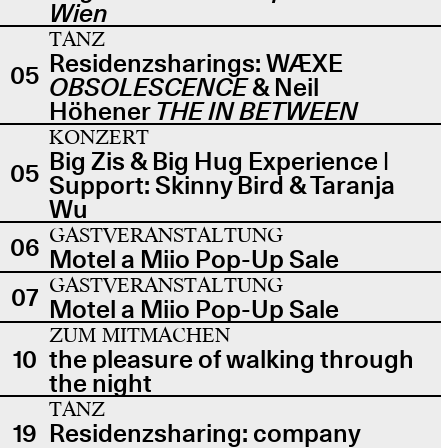
Wien
TANZ
Residenzsharings: WÆXE
05
OBSOLESCENCE
& Neil
Höhener
THE IN BETWEEN
KONZERT
Big Zis & Big Hug Experience |
05
Support: Skinny Bird & Taranja
Wu
GASTVERANSTALTUNG
06
Motel a Miio Pop-Up Sale
GASTVERANSTALTUNG
07
Motel a Miio Pop-Up Sale
ZUM MITMACHEN
10
the pleasure of walking through
the night
TANZ
19
Residenzsharing: company