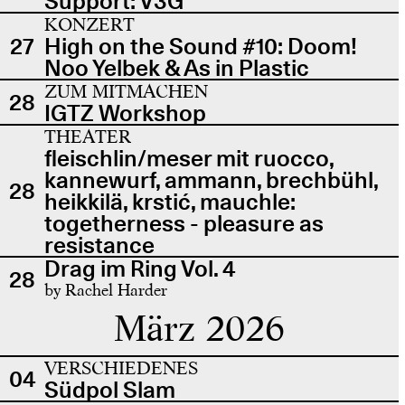
Support: V3G
KONZERT
27
High on the Sound #10: Doom!
Noo Yelbek & As in Plastic
ZUM MITMACHEN
28
IGTZ Workshop
THEATER
fleischlin/meser mit ruocco,
kannewurf, ammann, brechbühl,
28
heikkilä, krstić, mauchle:
togetherness - pleasure as
resistance
Drag im Ring Vol. 4
28
by Rachel Harder
März 2026
VERSCHIEDENES
04
Südpol Slam