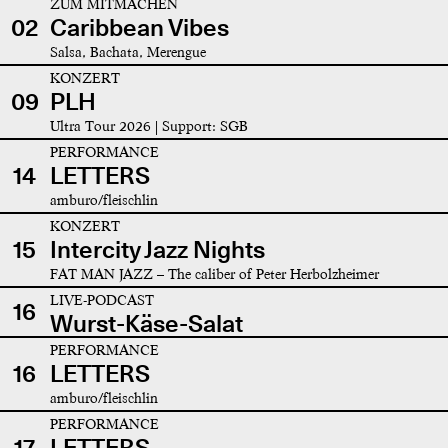
ZUM MITMACHEN
02
Caribbean Vibes
Salsa, Bachata, Merengue
KONZERT
09
PLH
Ultra Tour 2026 | Support: SGB
PERFORMANCE
14
LETTERS
amburo/fleischlin
KONZERT
15
Intercity Jazz Nights
FAT MAN JAZZ – The caliber of Peter Herbolzheimer
LIVE-PODCAST
16
Wurst-Käse-Salat
PERFORMANCE
16
LETTERS
amburo/fleischlin
PERFORMANCE
17
LETTERS