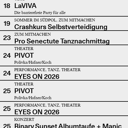
18
LaVIVA
Die barrierefreie Party für alle
SOMMER IM SÜDPOL, ZUM MITMACHEN
19
Crashkurs Selbstverteidigung
ZUM MITMACHEN
23
Pro Senectute Tanznachmittag
THEATER
24
PIVOT
Polivka/Hafner/Koch
PERFORMANCE, TANZ, THEATER
24
EYES ON 2026
THEATER
25
PIVOT
Polivka/Hafner/Koch
PERFORMANCE, TANZ, THEATER
25
EYES ON 2026
KONZERT
25
Binary Sunset Albumtaufe + Manic