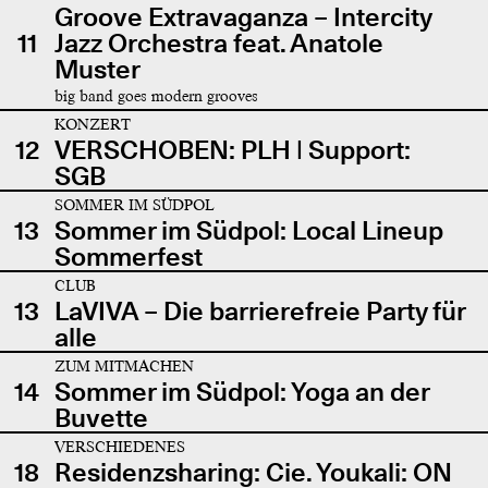
Groove Extravaganza – Intercity
11
Jazz Orchestra feat. Anatole
Muster
big band goes modern grooves
KONZERT
12
VERSCHOBEN: PLH | Support:
SGB
SOMMER IM SÜDPOL
13
Sommer im Südpol: Local Lineup
Sommerfest
CLUB
13
LaVIVA – Die barrierefreie Party für
alle
ZUM MITMACHEN
14
Sommer im Südpol: Yoga an der
Buvette
VERSCHIEDENES
18
Residenzsharing: Cie. Youkali: ON