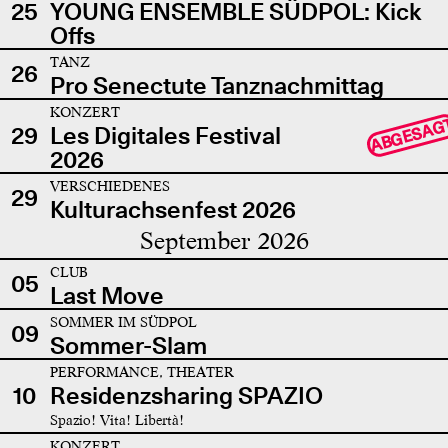
25
YOUNG ENSEMBLE SÜDPOL: Kick
Offs
TANZ
26
Pro Senectute Tanznachmittag
KONZERT
ABGESAG
29
Les Digitales Festival
2026
VERSCHIEDENES
29
Kulturachsenfest 2026
September 2026
CLUB
05
Last Move
SOMMER IM SÜDPOL
09
Sommer-Slam
PERFORMANCE, THEATER
10
Residenzsharing SPAZIO
Spazio! Vita! Libertà!
KONZERT