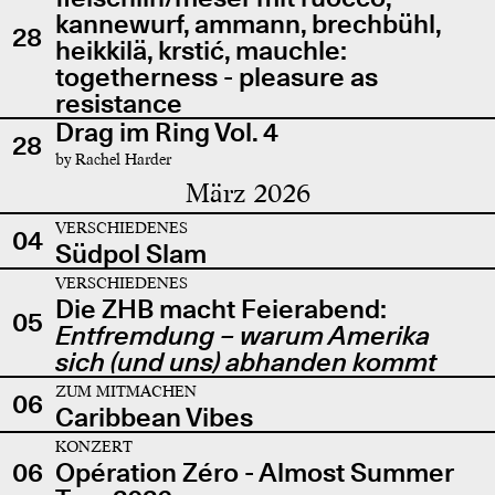
kannewurf, ammann, brechbühl,
28
heikkilä, krstić, mauchle:
togetherness - pleasure as
resistance
Drag im Ring Vol. 4
28
by Rachel Harder
März 2026
VERSCHIEDENES
04
Südpol Slam
VERSCHIEDENES
Die ZHB macht Feierabend:
05
Entfremdung – warum Amerika
sich (und uns) abhanden kommt
ZUM MITMACHEN
06
Caribbean Vibes
KONZERT
06
Opération Zéro - Almost Summer