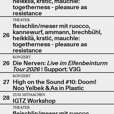
heikkilä, krstić, mauchle:
togetherness - pleasure as
resistance
THEATER
fleischlin/meser mit ruocco,
kannewurf, ammann, brechbühl,
26
heikkilä, krstić, mauchle:
togetherness - pleasure as
resistance
KONZERT
26
Die Nerven:
Live im Elfenbeinturm
Tour 2026
| Support: V3G
KONZERT
27
High on the Sound #10: Doom!
Noo Yelbek & As in Plastic
ZUM MITMACHEN
28
IGTZ Workshop
THEATER
fleischlin/meser mit ruocco,