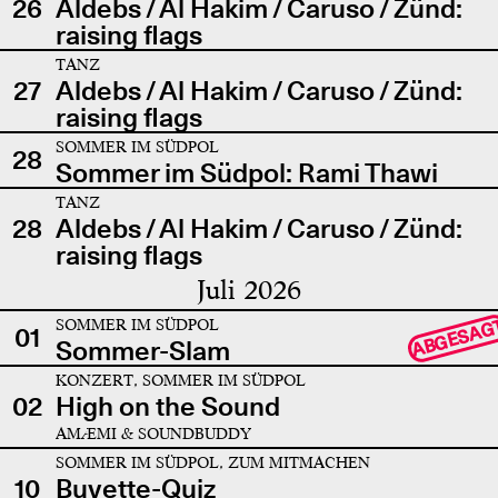
26
Aldebs / Al Hakim / Caruso / Zünd:
raising flags
TANZ
27
Aldebs / Al Hakim / Caruso / Zünd:
raising flags
SOMMER IM SÜDPOL
28
Sommer im Südpol: Rami Thawi
TANZ
28
Aldebs / Al Hakim / Caruso / Zünd:
raising flags
Juli 2026
SOMMER IM SÜDPOL
ABGESAG
01
Sommer-Slam
KONZERT, SOMMER IM SÜDPOL
02
High on the Sound
AMÆMI & SOUNDBUDDY
SOMMER IM SÜDPOL, ZUM MITMACHEN
10
Buvette-Quiz