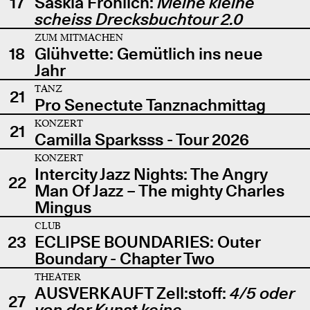
17
Saskia Fröhlich:
Meine kleine
scheiss Drecksbuchtour 2.0
ZUM MITMACHEN
18
Glühvette: Gemütlich ins neue
Jahr
TANZ
21
Pro Senectute Tanznachmittag
KONZERT
21
Camilla Sparksss - Tour 2026
KONZERT
Intercity Jazz Nights: The Angry
22
Man Of Jazz – The mighty Charles
Mingus
CLUB
23
ECLIPSE BOUNDARIES: Outer
Boundary - Chapter Two
THEATER
AUSVERKAUFT Zell:stoff:
4/5 oder
27
von der Kunst keine