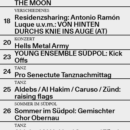
THE MOON
VERSCHIEDENES
Residenzsharing: Antonio Ramón
18
Luque u.v.m.: VON HINTEN
DURCHS KNIE INS AUGE (AT)
KONZERT
20
Hells Metal Army
YOUNG ENSEMBLE SÜDPOL: Kick
23
Offs
TANZ
24
Pro Senectute Tanznachmittag
TANZ
25
Aldebs / Al Hakim / Caruso / Zünd:
raising flags
SOMMER IM SÜDPOL
26
Sommer im Südpol: Gemischter
Chor Obernau
TANZ