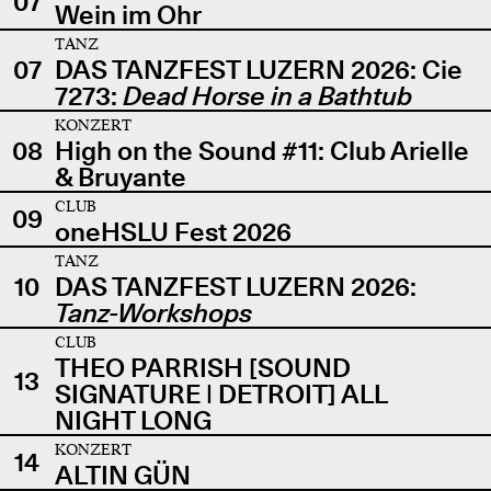
07
Wein im Ohr
TANZ
07
DAS TANZFEST LUZERN 2026: Cie
7273:
Dead Horse in a Bathtub
KONZERT
08
High on the Sound #11: Club Arielle
& Bruyante
CLUB
09
oneHSLU Fest 2026
TANZ
10
DAS TANZFEST LUZERN 2026:
Tanz-Workshops
CLUB
THEO PARRISH [SOUND
13
SIGNATURE | DETROIT] ALL
NIGHT LONG
KONZERT
14
ALTIN GÜN