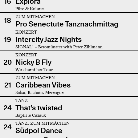
16
Explora
Pilze & Kräuter
ZUM MITMACHEN
18
Pro Senectute Tanznachmittag
KONZERT
19
Intercity Jazz Nights
SIGNAL! – Beromünster with Peter Zihlmann
KONZERT
20
Nicky B Fly
Wo chumi her Tour
ZUM MITMACHEN
21
Caribbean Vibes
Salsa, Bachata, Merengue
TANZ
24
That's twisted
Baptiste Cazaux
TANZ, ZUM MITMACHEN
24
Südpol Dance