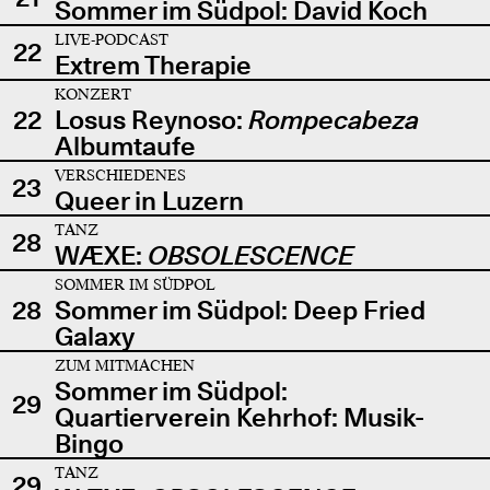
Sommer im Südpol: David Koch
LIVE-PODCAST
22
Extrem Therapie
KONZERT
22
Losus Reynoso:
Rompecabeza
Albumtaufe
VERSCHIEDENES
23
Queer in Luzern
TANZ
28
WÆXE:
OBSOLESCENCE
SOMMER IM SÜDPOL
28
Sommer im Südpol: Deep Fried
Galaxy
ZUM MITMACHEN
Sommer im Südpol:
29
Quartierverein Kehrhof: Musik-
Bingo
TANZ
29