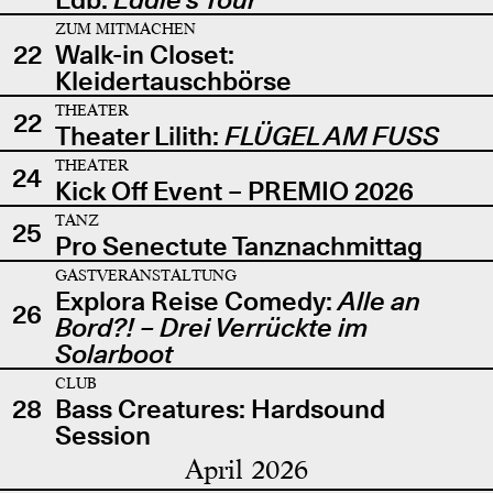
ZUM MITMACHEN
22
Walk-in Closet:
Kleidertauschbörse
THEATER
22
Theater Lilith:
FLÜGEL AM FUSS
THEATER
24
Kick Off Event – PREMIO 2026
TANZ
25
Pro Senectute Tanznachmittag
GASTVERANSTALTUNG
Explora Reise Comedy:
Alle an
26
Bord?! – Drei Verrückte im
Solarboot
CLUB
28
Bass Creatures: Hardsound
Session
April 2026