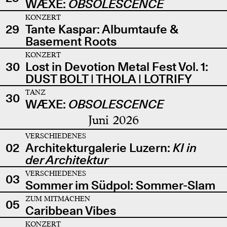
WÆXE:
OBSOLESCENCE
KONZERT
29
Tante Kaspar: Albumtaufe &
Basement Roots
KONZERT
30
Lost in Devotion Metal Fest Vol. 1:
DUST BOLT | THOLA | LOTRIFY
TANZ
30
WÆXE:
OBSOLESCENCE
Juni 2026
VERSCHIEDENES
02
Architekturgalerie Luzern:
KI in
der Architektur
VERSCHIEDENES
03
Sommer im Südpol: Sommer-Slam
ZUM MITMACHEN
05
Caribbean Vibes
KONZERT