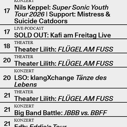
KONZERT
Nils Keppel:
Super Sonic Youth
17
Tour 2026
| Support: Mistress &
Suicide Catdoors
LIVE-PODCAST
17
SOLD OUT: Kafi am Freitag Live
THEATER
18
Theater Lilith:
FLÜGEL AM FUSS
THEATER
20
Theater Lilith:
FLÜGEL AM FUSS
KONZERT
20
LSO: klangXchange
Tänze des
Lebens
THEATER
21
Theater Lilith:
FLÜGEL AM FUSS
KONZERT
21
Big Band Battle:
JBBB vs. BBFF
KONZERT
21
Edb:
Eddie's Tour