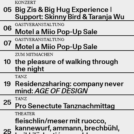
KONZERT
05
Big Zis & Big Hug Experience |
Support: Skinny Bird & Taranja Wu
GASTVERANSTALTUNG
06
Motel a Miio Pop-Up Sale
GASTVERANSTALTUNG
07
Motel a Miio Pop-Up Sale
ZUM MITMACHEN
10
the pleasure of walking through
the night
TANZ
19
Residenzsharing: company never
mind:
AGE OF DESIGN
TANZ
25
Pro Senectute Tanznachmittag
THEATER
fleischlin/meser mit ruocco,
kannewurf, ammann, brechbühl,
25