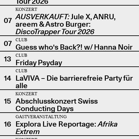
Tour 2026
KONZERT
AUSVERKAUFT:
Jule X, ANRU,
07
areem & Astro Burger:
DiscoTrapper Tour 2026
CLUB
07
Guess who's Back?! w/ Hanna Noir
CLUB
13
Friday Psyday
CLUB
14
LaVIVA – Die barrierefreie Party für
alle
KONZERT
15
Abschlusskonzert Swiss
Conducting Days
GASTVERANSTALTUNG
16
Explora Live Reportage:
Afrika
Extrem