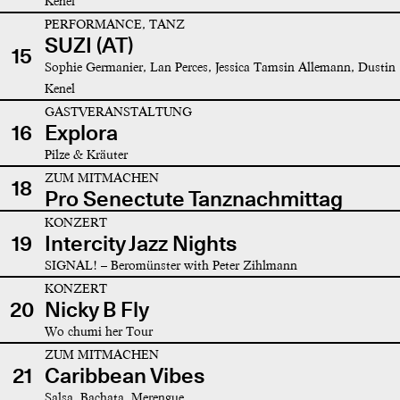
Kenel
PERFORMANCE, TANZ
SUZI (AT)
15
Sophie Germanier, Lan Perces, Jessica Tamsin Allemann, Dustin
Kenel
GASTVERANSTALTUNG
16
Explora
Pilze & Kräuter
ZUM MITMACHEN
18
Pro Senectute Tanznachmittag
KONZERT
19
Intercity Jazz Nights
SIGNAL! – Beromünster with Peter Zihlmann
KONZERT
20
Nicky B Fly
Wo chumi her Tour
ZUM MITMACHEN
21
Caribbean Vibes
Salsa, Bachata, Merengue