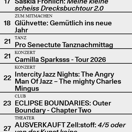
17
Saskia Fröhlich:
Meine kleine
scheiss Drecksbuchtour 2.0
ZUM MITMACHEN
18
Glühvette: Gemütlich ins neue
Jahr
TANZ
21
Pro Senectute Tanznachmittag
KONZERT
21
Camilla Sparksss - Tour 2026
KONZERT
Intercity Jazz Nights: The Angry
22
Man Of Jazz – The mighty Charles
Mingus
CLUB
23
ECLIPSE BOUNDARIES: Outer
Boundary - Chapter Two
THEATER
AUSVERKAUFT Zell:stoff:
4/5 oder
27
von der Kunst keine