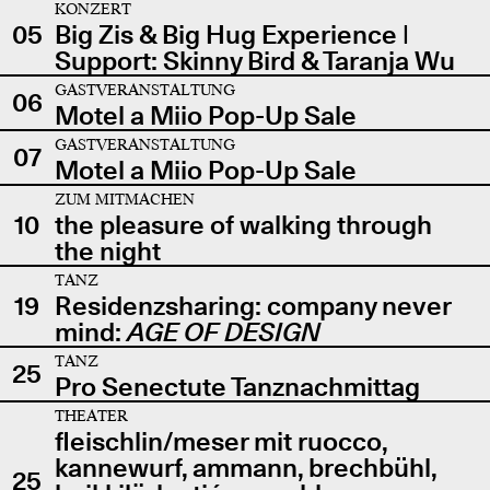
KONZERT
05
Big Zis & Big Hug Experience |
Support: Skinny Bird & Taranja Wu
GASTVERANSTALTUNG
06
Motel a Miio Pop-Up Sale
GASTVERANSTALTUNG
07
Motel a Miio Pop-Up Sale
ZUM MITMACHEN
10
the pleasure of walking through
the night
TANZ
19
Residenzsharing: company never
mind:
AGE OF DESIGN
TANZ
25
Pro Senectute Tanznachmittag
THEATER
fleischlin/meser mit ruocco,
kannewurf, ammann, brechbühl,
25