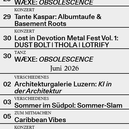
WÆXE:
OBSOLESCENCE
KONZERT
29
Tante Kaspar: Albumtaufe &
Basement Roots
KONZERT
30
Lost in Devotion Metal Fest Vol. 1:
DUST BOLT | THOLA | LOTRIFY
TANZ
30
WÆXE:
OBSOLESCENCE
Juni 2026
VERSCHIEDENES
02
Architekturgalerie Luzern:
KI in
der Architektur
VERSCHIEDENES
03
Sommer im Südpol: Sommer-Slam
ZUM MITMACHEN
05
Caribbean Vibes
KONZERT