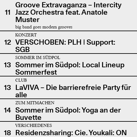
Groove Extravaganza – Intercity
11
Jazz Orchestra feat. Anatole
Muster
big band goes modern grooves
KONZERT
12
VERSCHOBEN: PLH | Support:
SGB
SOMMER IM SÜDPOL
13
Sommer im Südpol: Local Lineup
Sommerfest
CLUB
13
LaVIVA – Die barrierefreie Party für
alle
ZUM MITMACHEN
14
Sommer im Südpol: Yoga an der
Buvette
VERSCHIEDENES
18
Residenzsharing: Cie. Youkali: ON