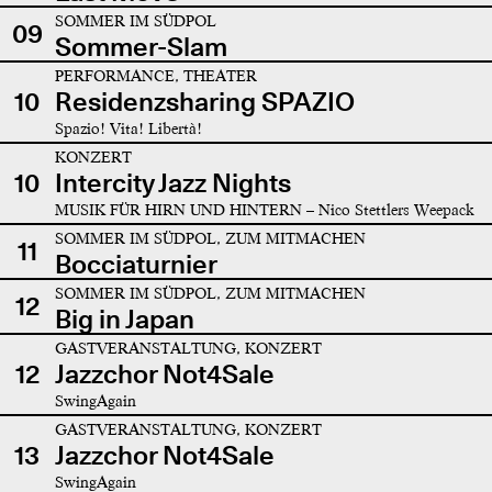
SOMMER IM SÜDPOL
09
Sommer-Slam
PERFORMANCE, THEATER
10
Residenzsharing SPAZIO
Spazio! Vita! Libertà!
KONZERT
10
Intercity Jazz Nights
MUSIK FÜR HIRN UND HINTERN – Nico Stettlers Weepack
SOMMER IM SÜDPOL, ZUM MITMACHEN
11
Bocciaturnier
SOMMER IM SÜDPOL, ZUM MITMACHEN
12
Big in Japan
GASTVERANSTALTUNG, KONZERT
12
Jazzchor Not4Sale
SwingAgain
GASTVERANSTALTUNG, KONZERT
13
Jazzchor Not4Sale
SwingAgain