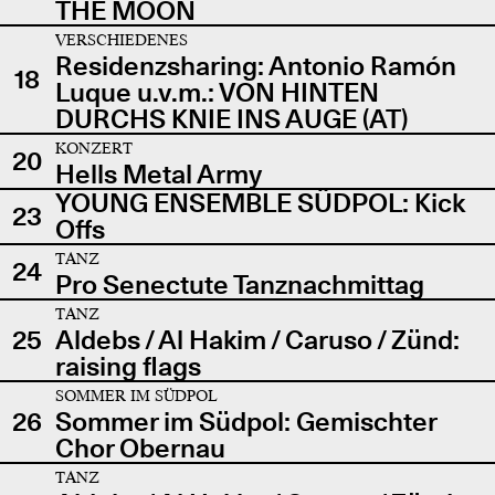
THE MOON
VERSCHIEDENES
Residenzsharing: Antonio Ramón
18
Luque u.v.m.: VON HINTEN
DURCHS KNIE INS AUGE (AT)
KONZERT
20
Hells Metal Army
YOUNG ENSEMBLE SÜDPOL: Kick
23
Offs
TANZ
24
Pro Senectute Tanznachmittag
TANZ
25
Aldebs / Al Hakim / Caruso / Zünd:
raising flags
SOMMER IM SÜDPOL
26
Sommer im Südpol: Gemischter
Chor Obernau
TANZ