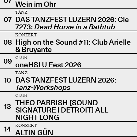
07
Wein im Ohr
TANZ
07
DAS TANZFEST LUZERN 2026: Cie
7273:
Dead Horse in a Bathtub
KONZERT
08
High on the Sound #11: Club Arielle
& Bruyante
CLUB
09
oneHSLU Fest 2026
TANZ
10
DAS TANZFEST LUZERN 2026:
Tanz-Workshops
CLUB
THEO PARRISH [SOUND
13
SIGNATURE | DETROIT] ALL
NIGHT LONG
KONZERT
14
ALTIN GÜN