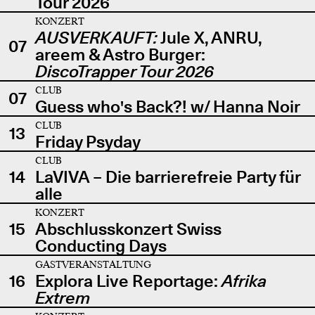
Tour 2026
KONZERT
AUSVERKAUFT:
Jule X, ANRU,
07
areem & Astro Burger:
DiscoTrapper Tour 2026
CLUB
07
Guess who's Back?! w/ Hanna Noir
CLUB
13
Friday Psyday
CLUB
14
LaVIVA – Die barrierefreie Party für
alle
KONZERT
15
Abschlusskonzert Swiss
Conducting Days
GASTVERANSTALTUNG
16
Explora Live Reportage:
Afrika
Extrem