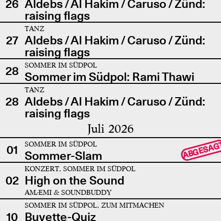
26
Aldebs / Al Hakim / Caruso / Zünd:
raising flags
TANZ
27
Aldebs / Al Hakim / Caruso / Zünd:
raising flags
SOMMER IM SÜDPOL
28
Sommer im Südpol: Rami Thawi
TANZ
28
Aldebs / Al Hakim / Caruso / Zünd:
raising flags
Juli 2026
SOMMER IM SÜDPOL
ABGESAG
01
Sommer-Slam
KONZERT, SOMMER IM SÜDPOL
02
High on the Sound
AMÆMI & SOUNDBUDDY
SOMMER IM SÜDPOL, ZUM MITMACHEN
10
Buvette-Quiz