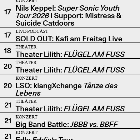
KONZERT
Nils Keppel:
Super Sonic Youth
17
Tour 2026
| Support: Mistress &
Suicide Catdoors
LIVE-PODCAST
17
SOLD OUT: Kafi am Freitag Live
THEATER
18
Theater Lilith:
FLÜGEL AM FUSS
THEATER
20
Theater Lilith:
FLÜGEL AM FUSS
KONZERT
20
LSO: klangXchange
Tänze des
Lebens
THEATER
21
Theater Lilith:
FLÜGEL AM FUSS
KONZERT
21
Big Band Battle:
JBBB vs. BBFF
KONZERT
21
Edb:
Eddie's Tour