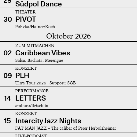
29
Südpol Dance
THEATER
30
PIVOT
Polivka/Hafner/Koch
Oktober 2026
ZUM MITMACHEN
02
Caribbean Vibes
Salsa, Bachata, Merengue
KONZERT
09
PLH
Ultra Tour 2026 | Support: SGB
PERFORMANCE
14
LETTERS
amburo/fleischlin
KONZERT
15
Intercity Jazz Nights
FAT MAN JAZZ – The caliber of Peter Herbolzheimer
LIVE-PODCAST