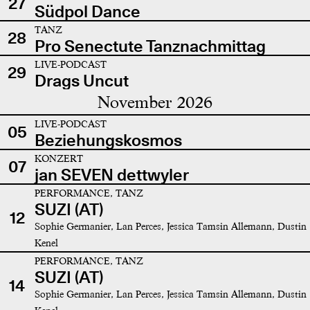
27
Südpol Dance
TANZ
28
Pro Senectute Tanznachmittag
LIVE-PODCAST
29
Drags Uncut
November 2026
LIVE-PODCAST
05
Beziehungskosmos
KONZERT
07
jan SEVEN dettwyler
PERFORMANCE, TANZ
SUZI (AT)
12
Sophie Germanier, Lan Perces, Jessica Tamsin Allemann, Dustin
Kenel
PERFORMANCE, TANZ
SUZI (AT)
14
Sophie Germanier, Lan Perces, Jessica Tamsin Allemann, Dustin