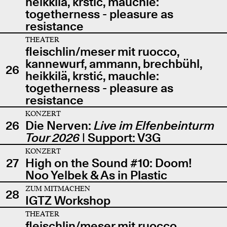
heikkilä, krstić, mauchle:
togetherness - pleasure as
resistance
THEATER
fleischlin/meser mit ruocco,
kannewurf, ammann, brechbühl,
26
heikkilä, krstić, mauchle:
togetherness - pleasure as
resistance
KONZERT
26
Die Nerven:
Live im Elfenbeinturm
Tour 2026
| Support: V3G
KONZERT
27
High on the Sound #10: Doom!
Noo Yelbek & As in Plastic
ZUM MITMACHEN
28
IGTZ Workshop
THEATER
fleischlin/meser mit ruocco,