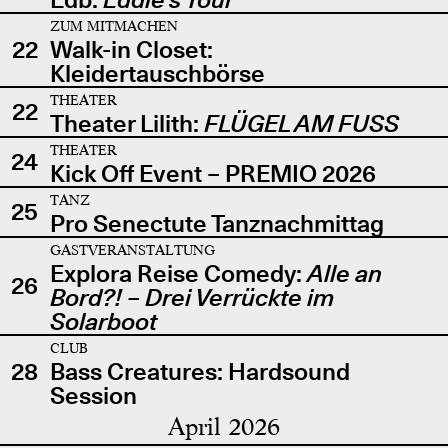
ZUM MITMACHEN
22
Walk-in Closet:
Kleidertauschbörse
THEATER
22
Theater Lilith:
FLÜGEL AM FUSS
THEATER
24
Kick Off Event – PREMIO 2026
TANZ
25
Pro Senectute Tanznachmittag
GASTVERANSTALTUNG
Explora Reise Comedy:
Alle an
26
Bord?! – Drei Verrückte im
Solarboot
CLUB
28
Bass Creatures: Hardsound
Session
April 2026