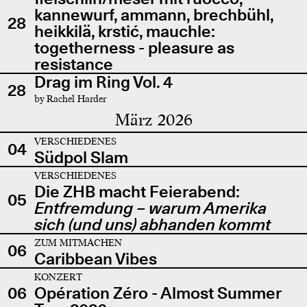
kannewurf, ammann, brechbühl,
28
heikkilä, krstić, mauchle:
togetherness - pleasure as
resistance
Drag im Ring Vol. 4
28
by Rachel Harder
März 2026
VERSCHIEDENES
04
Südpol Slam
VERSCHIEDENES
Die ZHB macht Feierabend:
05
Entfremdung – warum Amerika
sich (und uns) abhanden kommt
ZUM MITMACHEN
06
Caribbean Vibes
KONZERT
06
Opération Zéro - Almost Summer