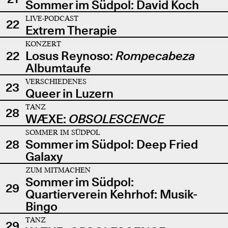
Sommer im Südpol: David Koch
LIVE-PODCAST
22
Extrem Therapie
KONZERT
22
Losus Reynoso:
Rompecabeza
Albumtaufe
VERSCHIEDENES
23
Queer in Luzern
TANZ
28
WÆXE:
OBSOLESCENCE
SOMMER IM SÜDPOL
28
Sommer im Südpol: Deep Fried
Galaxy
ZUM MITMACHEN
Sommer im Südpol:
29
Quartierverein Kehrhof: Musik-
Bingo
TANZ
29