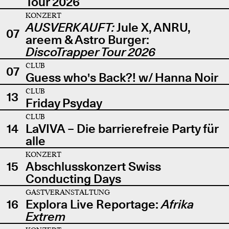
Tour 2026
KONZERT
AUSVERKAUFT:
Jule X, ANRU,
07
areem & Astro Burger:
DiscoTrapper Tour 2026
CLUB
07
Guess who's Back?! w/ Hanna Noir
CLUB
13
Friday Psyday
CLUB
14
LaVIVA – Die barrierefreie Party für
alle
KONZERT
15
Abschlusskonzert Swiss
Conducting Days
GASTVERANSTALTUNG
16
Explora Live Reportage:
Afrika
Extrem