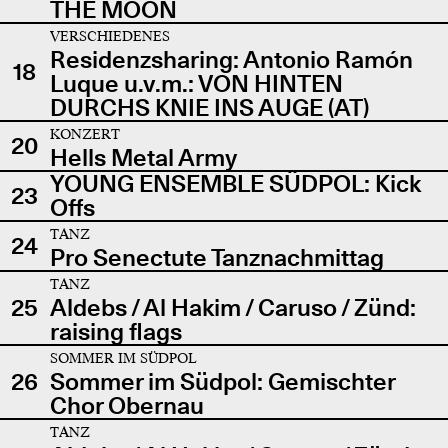
THE MOON
VERSCHIEDENES
Residenzsharing: Antonio Ramón
18
Luque u.v.m.: VON HINTEN
DURCHS KNIE INS AUGE (AT)
KONZERT
20
Hells Metal Army
YOUNG ENSEMBLE SÜDPOL: Kick
23
Offs
TANZ
24
Pro Senectute Tanznachmittag
TANZ
25
Aldebs / Al Hakim / Caruso / Zünd:
raising flags
SOMMER IM SÜDPOL
26
Sommer im Südpol: Gemischter
Chor Obernau
TANZ