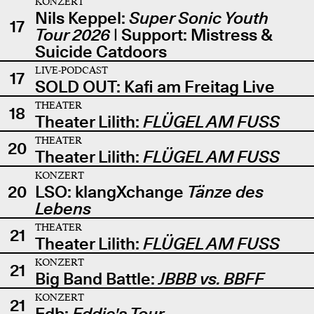
KONZERT
Nils Keppel:
Super Sonic Youth
17
Tour 2026
| Support: Mistress &
Suicide Catdoors
LIVE-PODCAST
17
SOLD OUT: Kafi am Freitag Live
THEATER
18
Theater Lilith:
FLÜGEL AM FUSS
THEATER
20
Theater Lilith:
FLÜGEL AM FUSS
KONZERT
20
LSO: klangXchange
Tänze des
Lebens
THEATER
21
Theater Lilith:
FLÜGEL AM FUSS
KONZERT
21
Big Band Battle:
JBBB vs. BBFF
KONZERT
21
Edb:
Eddie's Tour