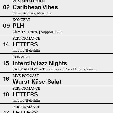
ZUM MITMACHEN
02
Caribbean Vibes
Salsa, Bachata, Merengue
KONZERT
09
PLH
Ultra Tour 2026 | Support: SGB
PERFORMANCE
14
LETTERS
amburo/fleischlin
KONZERT
15
Intercity Jazz Nights
FAT MAN JAZZ – The caliber of Peter Herbolzheimer
LIVE-PODCAST
16
Wurst-Käse-Salat
PERFORMANCE
16
LETTERS
amburo/fleischlin
PERFORMANCE
17
LETTERS