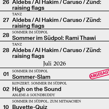
26
Aldebs / Al Hakim / Caruso / Zünd:
raising flags
TANZ
27
Aldebs / Al Hakim / Caruso / Zünd:
raising flags
SOMMER IM SÜDPOL
28
Sommer im Südpol: Rami Thawi
TANZ
28
Aldebs / Al Hakim / Caruso / Zünd:
raising flags
Juli 2026
SOMMER IM SÜDPOL
ABGESAG
01
Sommer-Slam
KONZERT, SOMMER IM SÜDPOL
02
High on the Sound
AMÆMI & SOUNDBUDDY
SOMMER IM SÜDPOL, ZUM MITMACHEN
10
Buvette-Quiz