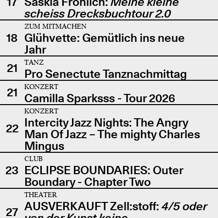
17
Saskia Fröhlich:
Meine kleine
scheiss Drecksbuchtour 2.0
ZUM MITMACHEN
18
Glühvette: Gemütlich ins neue
Jahr
TANZ
21
Pro Senectute Tanznachmittag
KONZERT
21
Camilla Sparksss - Tour 2026
KONZERT
Intercity Jazz Nights: The Angry
22
Man Of Jazz – The mighty Charles
Mingus
CLUB
23
ECLIPSE BOUNDARIES: Outer
Boundary - Chapter Two
THEATER
AUSVERKAUFT Zell:stoff:
4/5 oder
27
von der Kunst keine