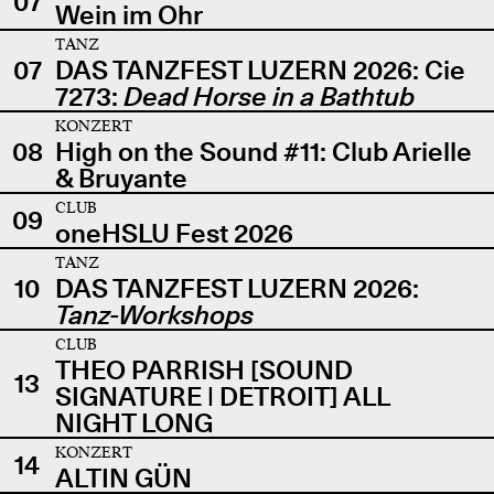
07
Wein im Ohr
TANZ
07
DAS TANZFEST LUZERN 2026: Cie
7273:
Dead Horse in a Bathtub
KONZERT
08
High on the Sound #11: Club Arielle
& Bruyante
CLUB
09
oneHSLU Fest 2026
TANZ
10
DAS TANZFEST LUZERN 2026:
Tanz-Workshops
CLUB
THEO PARRISH [SOUND
13
SIGNATURE | DETROIT] ALL
NIGHT LONG
KONZERT
14
ALTIN GÜN