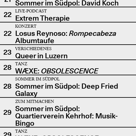
Sommer im Südpol: David Koch
LIVE-PODCAST
22
Extrem Therapie
KONZERT
22
Losus Reynoso:
Rompecabeza
Albumtaufe
VERSCHIEDENES
23
Queer in Luzern
TANZ
28
WÆXE:
OBSOLESCENCE
SOMMER IM SÜDPOL
28
Sommer im Südpol: Deep Fried
Galaxy
ZUM MITMACHEN
Sommer im Südpol:
29
Quartierverein Kehrhof: Musik-
Bingo
TANZ
29