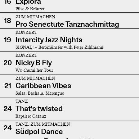
16
Explora
Pilze & Kräuter
ZUM MITMACHEN
18
Pro Senectute Tanznachmittag
KONZERT
19
Intercity Jazz Nights
SIGNAL! – Beromünster with Peter Zihlmann
KONZERT
20
Nicky B Fly
Wo chumi her Tour
ZUM MITMACHEN
21
Caribbean Vibes
Salsa, Bachata, Merengue
TANZ
24
That's twisted
Baptiste Cazaux
TANZ, ZUM MITMACHEN
24
Südpol Dance