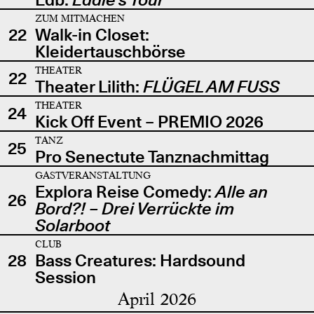
ZUM MITMACHEN
22
Walk-in Closet:
Kleidertauschbörse
THEATER
22
Theater Lilith:
FLÜGEL AM FUSS
THEATER
24
Kick Off Event – PREMIO 2026
TANZ
25
Pro Senectute Tanznachmittag
GASTVERANSTALTUNG
Explora Reise Comedy:
Alle an
26
Bord?! – Drei Verrückte im
Solarboot
CLUB
28
Bass Creatures: Hardsound
Session
April 2026