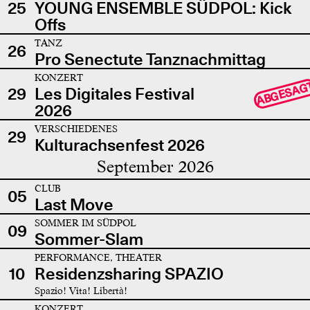
25
YOUNG ENSEMBLE SÜDPOL: Kick
Offs
TANZ
26
Pro Senectute Tanznachmittag
KONZERT
ABGESAG
29
Les Digitales Festival
2026
VERSCHIEDENES
29
Kulturachsenfest 2026
September 2026
CLUB
05
Last Move
SOMMER IM SÜDPOL
09
Sommer-Slam
PERFORMANCE, THEATER
10
Residenzsharing SPAZIO
Spazio! Vita! Libertà!
KONZERT