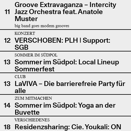
Groove Extravaganza – Intercity
11
Jazz Orchestra feat. Anatole
Muster
big band goes modern grooves
KONZERT
12
VERSCHOBEN: PLH | Support:
SGB
SOMMER IM SÜDPOL
13
Sommer im Südpol: Local Lineup
Sommerfest
CLUB
13
LaVIVA – Die barrierefreie Party für
alle
ZUM MITMACHEN
14
Sommer im Südpol: Yoga an der
Buvette
VERSCHIEDENES
18
Residenzsharing: Cie. Youkali: ON