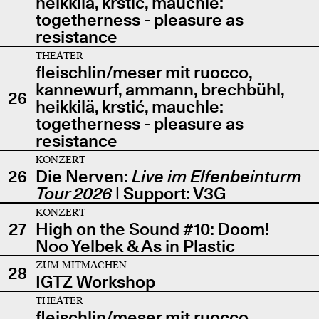
heikkilä, krstić, mauchle:
togetherness - pleasure as
resistance
THEATER
fleischlin/meser mit ruocco,
kannewurf, ammann, brechbühl,
26
heikkilä, krstić, mauchle:
togetherness - pleasure as
resistance
KONZERT
26
Die Nerven:
Live im Elfenbeinturm
Tour 2026
| Support: V3G
KONZERT
27
High on the Sound #10: Doom!
Noo Yelbek & As in Plastic
ZUM MITMACHEN
28
IGTZ Workshop
THEATER
fleischlin/meser mit ruocco,