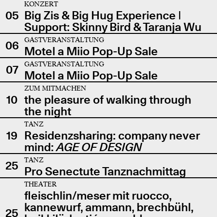
KONZERT
05
Big Zis & Big Hug Experience |
Support: Skinny Bird & Taranja Wu
GASTVERANSTALTUNG
06
Motel a Miio Pop-Up Sale
GASTVERANSTALTUNG
07
Motel a Miio Pop-Up Sale
ZUM MITMACHEN
10
the pleasure of walking through
the night
TANZ
19
Residenzsharing: company never
mind:
AGE OF DESIGN
TANZ
25
Pro Senectute Tanznachmittag
THEATER
fleischlin/meser mit ruocco,
kannewurf, ammann, brechbühl,
25