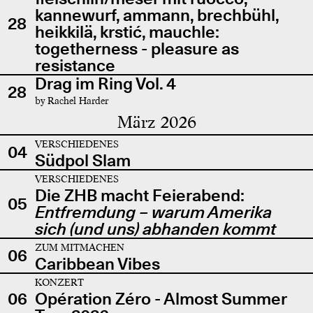
kannewurf, ammann, brechbühl,
28
heikkilä, krstić, mauchle:
togetherness - pleasure as
resistance
Drag im Ring Vol. 4
28
by Rachel Harder
März 2026
VERSCHIEDENES
04
Südpol Slam
VERSCHIEDENES
Die ZHB macht Feierabend:
05
Entfremdung – warum Amerika
sich (und uns) abhanden kommt
ZUM MITMACHEN
06
Caribbean Vibes
KONZERT
06
Opération Zéro - Almost Summer