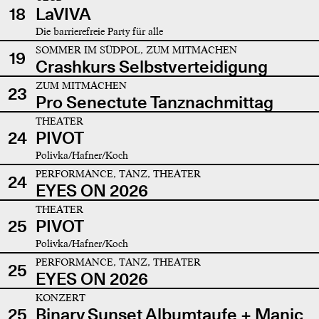
18
LaVIVA
Die barrierefreie Party für alle
SOMMER IM SÜDPOL, ZUM MITMACHEN
19
Crashkurs Selbstverteidigung
ZUM MITMACHEN
23
Pro Senectute Tanznachmittag
THEATER
24
PIVOT
Polivka/Hafner/Koch
PERFORMANCE, TANZ, THEATER
24
EYES ON 2026
THEATER
25
PIVOT
Polivka/Hafner/Koch
PERFORMANCE, TANZ, THEATER
25
EYES ON 2026
KONZERT
25
Binary Sunset Albumtaufe + Manic