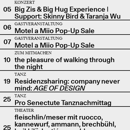
KONZERT
05
Big Zis & Big Hug Experience |
Support: Skinny Bird & Taranja Wu
GASTVERANSTALTUNG
06
Motel a Miio Pop-Up Sale
GASTVERANSTALTUNG
07
Motel a Miio Pop-Up Sale
ZUM MITMACHEN
10
the pleasure of walking through
the night
TANZ
19
Residenzsharing: company never
mind:
AGE OF DESIGN
TANZ
25
Pro Senectute Tanznachmittag
THEATER
fleischlin/meser mit ruocco,
kannewurf, ammann, brechbühl,
25