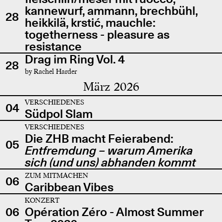
kannewurf, ammann, brechbühl,
28
heikkilä, krstić, mauchle:
togetherness - pleasure as
resistance
Drag im Ring Vol. 4
28
by Rachel Harder
März 2026
VERSCHIEDENES
04
Südpol Slam
VERSCHIEDENES
Die ZHB macht Feierabend:
05
Entfremdung – warum Amerika
sich (und uns) abhanden kommt
ZUM MITMACHEN
06
Caribbean Vibes
KONZERT
06
Opération Zéro - Almost Summer