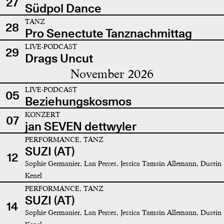
27
Südpol Dance
TANZ
28
Pro Senectute Tanznachmittag
LIVE-PODCAST
29
Drags Uncut
November 2026
LIVE-PODCAST
05
Beziehungskosmos
KONZERT
07
jan SEVEN dettwyler
PERFORMANCE, TANZ
SUZI (AT)
12
Sophie Germanier, Lan Perces, Jessica Tamsin Allemann, Dustin
Kenel
PERFORMANCE, TANZ
SUZI (AT)
14
Sophie Germanier, Lan Perces, Jessica Tamsin Allemann, Dustin