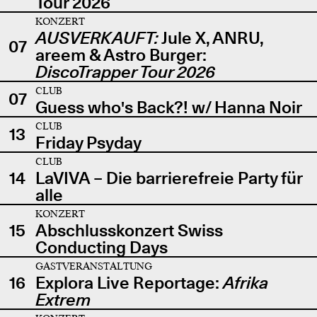
Tour 2026
KONZERT
AUSVERKAUFT:
Jule X, ANRU,
07
areem & Astro Burger:
DiscoTrapper Tour 2026
CLUB
07
Guess who's Back?! w/ Hanna Noir
CLUB
13
Friday Psyday
CLUB
14
LaVIVA – Die barrierefreie Party für
alle
KONZERT
15
Abschlusskonzert Swiss
Conducting Days
GASTVERANSTALTUNG
16
Explora Live Reportage:
Afrika
Extrem