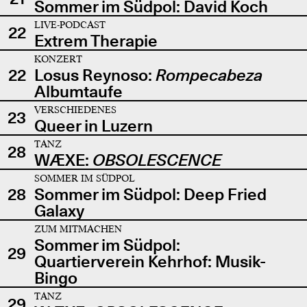
Sommer im Südpol: David Koch
LIVE-PODCAST
22
Extrem Therapie
KONZERT
22
Losus Reynoso:
Rompecabeza
Albumtaufe
VERSCHIEDENES
23
Queer in Luzern
TANZ
28
WÆXE:
OBSOLESCENCE
SOMMER IM SÜDPOL
28
Sommer im Südpol: Deep Fried
Galaxy
ZUM MITMACHEN
Sommer im Südpol:
29
Quartierverein Kehrhof: Musik-
Bingo
TANZ
29