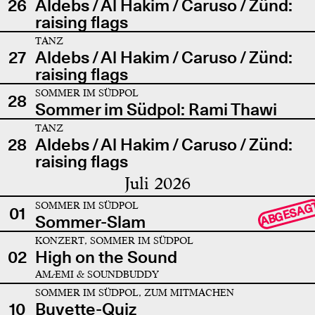
26
Aldebs / Al Hakim / Caruso / Zünd:
raising flags
TANZ
27
Aldebs / Al Hakim / Caruso / Zünd:
raising flags
SOMMER IM SÜDPOL
28
Sommer im Südpol: Rami Thawi
TANZ
28
Aldebs / Al Hakim / Caruso / Zünd:
raising flags
Juli 2026
SOMMER IM SÜDPOL
ABGESAG
01
Sommer-Slam
KONZERT, SOMMER IM SÜDPOL
02
High on the Sound
AMÆMI & SOUNDBUDDY
SOMMER IM SÜDPOL, ZUM MITMACHEN
10
Buvette-Quiz