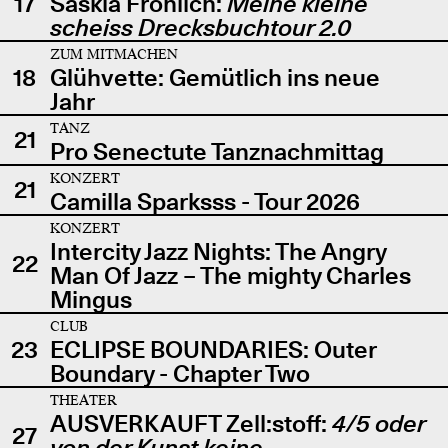
17
Saskia Fröhlich:
Meine kleine
scheiss Drecksbuchtour 2.0
ZUM MITMACHEN
18
Glühvette: Gemütlich ins neue
Jahr
TANZ
21
Pro Senectute Tanznachmittag
KONZERT
21
Camilla Sparksss - Tour 2026
KONZERT
Intercity Jazz Nights: The Angry
22
Man Of Jazz – The mighty Charles
Mingus
CLUB
23
ECLIPSE BOUNDARIES: Outer
Boundary - Chapter Two
THEATER
AUSVERKAUFT Zell:stoff:
4/5 oder
27
von der Kunst keine