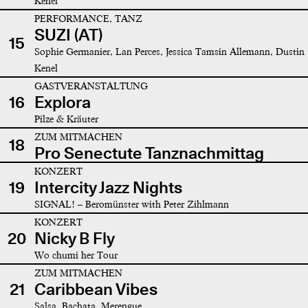
Kenel
PERFORMANCE, TANZ
SUZI (AT)
15
Sophie Germanier, Lan Perces, Jessica Tamsin Allemann, Dustin
Kenel
GASTVERANSTALTUNG
16
Explora
Pilze & Kräuter
ZUM MITMACHEN
18
Pro Senectute Tanznachmittag
KONZERT
19
Intercity Jazz Nights
SIGNAL! – Beromünster with Peter Zihlmann
KONZERT
20
Nicky B Fly
Wo chumi her Tour
ZUM MITMACHEN
21
Caribbean Vibes
Salsa, Bachata, Merengue