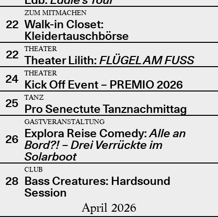
ZUM MITMACHEN
22
Walk-in Closet:
Kleidertauschbörse
THEATER
22
Theater Lilith:
FLÜGEL AM FUSS
THEATER
24
Kick Off Event – PREMIO 2026
TANZ
25
Pro Senectute Tanznachmittag
GASTVERANSTALTUNG
Explora Reise Comedy:
Alle an
26
Bord?! – Drei Verrückte im
Solarboot
CLUB
28
Bass Creatures: Hardsound
Session
April 2026