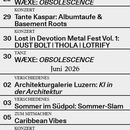
WÆXE:
OBSOLESCENCE
KONZERT
29
Tante Kaspar: Albumtaufe &
Basement Roots
KONZERT
30
Lost in Devotion Metal Fest Vol. 1:
DUST BOLT | THOLA | LOTRIFY
TANZ
30
WÆXE:
OBSOLESCENCE
Juni 2026
VERSCHIEDENES
02
Architekturgalerie Luzern:
KI in
der Architektur
VERSCHIEDENES
03
Sommer im Südpol: Sommer-Slam
ZUM MITMACHEN
05
Caribbean Vibes
KONZERT