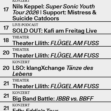
KONZERT
Nils Keppel:
Super Sonic Youth
17
Tour 2026
| Support: Mistress &
Suicide Catdoors
LIVE-PODCAST
17
SOLD OUT: Kafi am Freitag Live
THEATER
18
Theater Lilith:
FLÜGEL AM FUSS
THEATER
20
Theater Lilith:
FLÜGEL AM FUSS
KONZERT
20
LSO: klangXchange
Tänze des
Lebens
THEATER
21
Theater Lilith:
FLÜGEL AM FUSS
KONZERT
21
Big Band Battle:
JBBB vs. BBFF
KONZERT
21
Edb:
Eddie's Tour