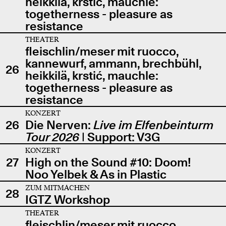
heikkilä, krstić, mauchle:
togetherness - pleasure as
resistance
THEATER
fleischlin/meser mit ruocco,
kannewurf, ammann, brechbühl,
26
heikkilä, krstić, mauchle:
togetherness - pleasure as
resistance
KONZERT
26
Die Nerven:
Live im Elfenbeinturm
Tour 2026
| Support: V3G
KONZERT
27
High on the Sound #10: Doom!
Noo Yelbek & As in Plastic
ZUM MITMACHEN
28
IGTZ Workshop
THEATER
fleischlin/meser mit ruocco,