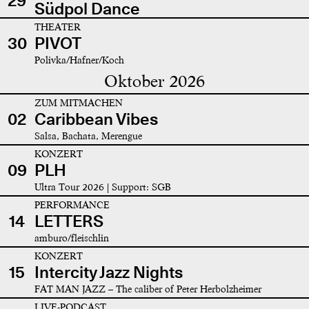
29
Südpol Dance
THEATER
30
PIVOT
Polivka/Hafner/Koch
Oktober 2026
ZUM MITMACHEN
02
Caribbean Vibes
Salsa, Bachata, Merengue
KONZERT
09
PLH
Ultra Tour 2026 | Support: SGB
PERFORMANCE
14
LETTERS
amburo/fleischlin
KONZERT
15
Intercity Jazz Nights
FAT MAN JAZZ – The caliber of Peter Herbolzheimer
LIVE-PODCAST