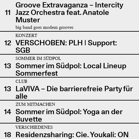
Groove Extravaganza – Intercity
11
Jazz Orchestra feat. Anatole
Muster
big band goes modern grooves
KONZERT
12
VERSCHOBEN: PLH | Support:
SGB
SOMMER IM SÜDPOL
13
Sommer im Südpol: Local Lineup
Sommerfest
CLUB
13
LaVIVA – Die barrierefreie Party für
alle
ZUM MITMACHEN
14
Sommer im Südpol: Yoga an der
Buvette
VERSCHIEDENES
18
Residenzsharing: Cie. Youkali: ON