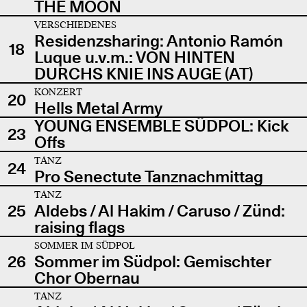
THE MOON
VERSCHIEDENES
Residenzsharing: Antonio Ramón
18
Luque u.v.m.: VON HINTEN
DURCHS KNIE INS AUGE (AT)
KONZERT
20
Hells Metal Army
YOUNG ENSEMBLE SÜDPOL: Kick
23
Offs
TANZ
24
Pro Senectute Tanznachmittag
TANZ
25
Aldebs / Al Hakim / Caruso / Zünd:
raising flags
SOMMER IM SÜDPOL
26
Sommer im Südpol: Gemischter
Chor Obernau
TANZ