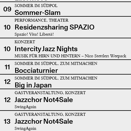
SOMMER IM SÜDPOL
09
Sommer-Slam
PERFORMANCE, THEATER
10
Residenzsharing SPAZIO
Spazio! Vita! Libertà!
KONZERT
10
Intercity Jazz Nights
MUSIK FÜR HIRN UND HINTERN – Nico Stettlers Weepack
SOMMER IM SÜDPOL, ZUM MITMACHEN
11
Bocciaturnier
SOMMER IM SÜDPOL, ZUM MITMACHEN
12
Big in Japan
GASTVERANSTALTUNG, KONZERT
12
Jazzchor Not4Sale
SwingAgain
GASTVERANSTALTUNG, KONZERT
13
Jazzchor Not4Sale
SwingAgain