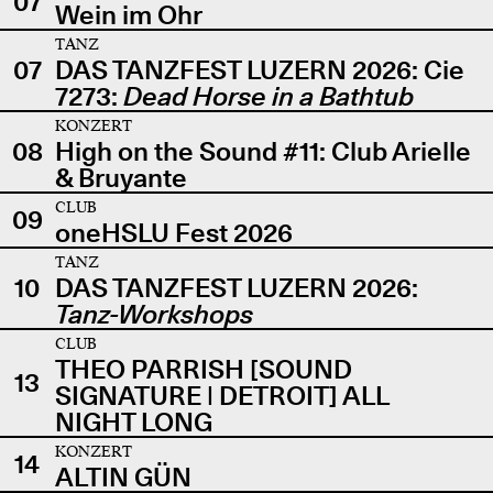
07
Wein im Ohr
TANZ
07
DAS TANZFEST LUZERN 2026: Cie
7273:
Dead Horse in a Bathtub
KONZERT
08
High on the Sound #11: Club Arielle
& Bruyante
CLUB
09
oneHSLU Fest 2026
TANZ
10
DAS TANZFEST LUZERN 2026:
Tanz-Workshops
CLUB
THEO PARRISH [SOUND
13
SIGNATURE | DETROIT] ALL
NIGHT LONG
KONZERT
14
ALTIN GÜN