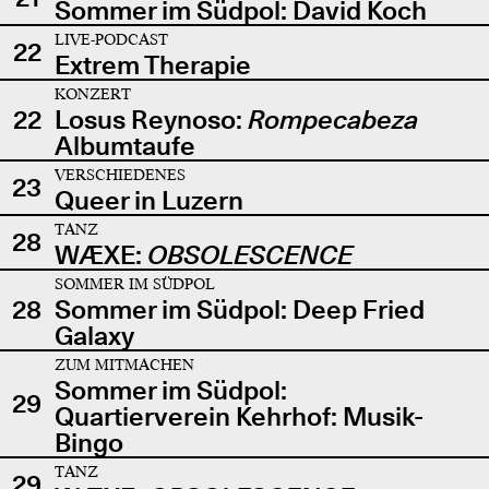
Sommer im Südpol: David Koch
LIVE-PODCAST
22
Extrem Therapie
KONZERT
22
Losus Reynoso:
Rompecabeza
Albumtaufe
VERSCHIEDENES
23
Queer in Luzern
TANZ
28
WÆXE:
OBSOLESCENCE
SOMMER IM SÜDPOL
28
Sommer im Südpol: Deep Fried
Galaxy
ZUM MITMACHEN
Sommer im Südpol:
29
Quartierverein Kehrhof: Musik-
Bingo
TANZ
29