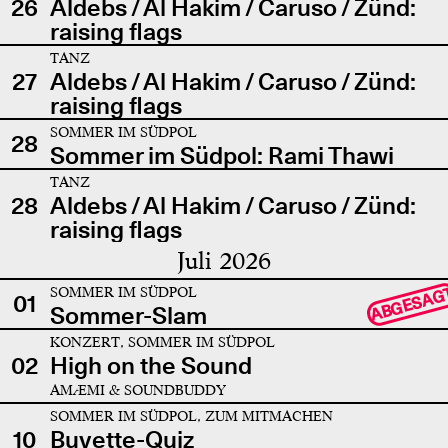
26
Aldebs / Al Hakim / Caruso / Zünd:
raising flags
TANZ
27
Aldebs / Al Hakim / Caruso / Zünd:
raising flags
SOMMER IM SÜDPOL
28
Sommer im Südpol: Rami Thawi
TANZ
28
Aldebs / Al Hakim / Caruso / Zünd:
raising flags
Juli 2026
SOMMER IM SÜDPOL
ABGESAG
01
Sommer-Slam
KONZERT, SOMMER IM SÜDPOL
02
High on the Sound
AMÆMI & SOUNDBUDDY
SOMMER IM SÜDPOL, ZUM MITMACHEN
10
Buvette-Quiz