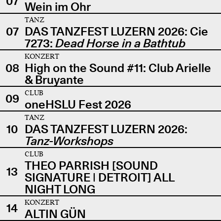
07
Wein im Ohr
TANZ
07
DAS TANZFEST LUZERN 2026: Cie
7273:
Dead Horse in a Bathtub
KONZERT
08
High on the Sound #11: Club Arielle
& Bruyante
CLUB
09
oneHSLU Fest 2026
TANZ
10
DAS TANZFEST LUZERN 2026:
Tanz-Workshops
CLUB
THEO PARRISH [SOUND
13
SIGNATURE | DETROIT] ALL
NIGHT LONG
KONZERT
14
ALTIN GÜN