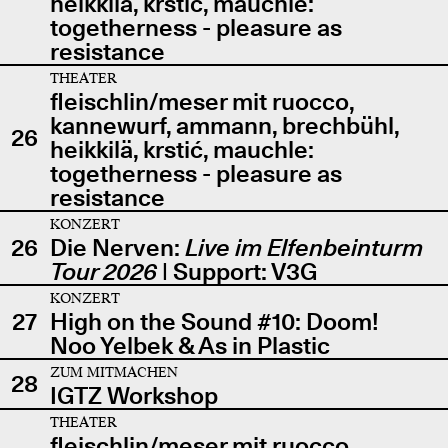
heikkilä, krstić, mauchle:
togetherness - pleasure as
resistance
THEATER
fleischlin/meser mit ruocco,
kannewurf, ammann, brechbühl,
26
heikkilä, krstić, mauchle:
togetherness - pleasure as
resistance
KONZERT
26
Die Nerven:
Live im Elfenbeinturm
Tour 2026
| Support: V3G
KONZERT
27
High on the Sound #10: Doom!
Noo Yelbek & As in Plastic
ZUM MITMACHEN
28
IGTZ Workshop
THEATER
fleischlin/meser mit ruocco,