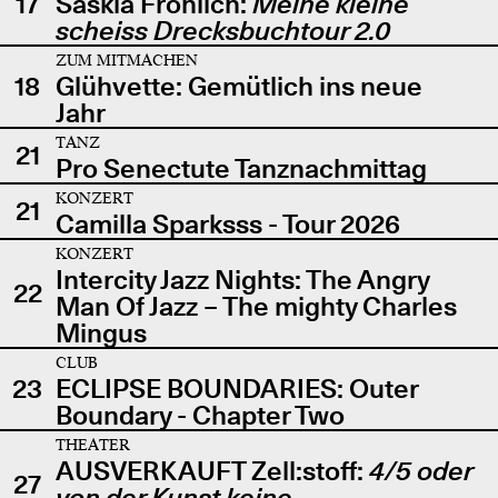
17
Saskia Fröhlich:
Meine kleine
scheiss Drecksbuchtour 2.0
ZUM MITMACHEN
18
Glühvette: Gemütlich ins neue
Jahr
TANZ
21
Pro Senectute Tanznachmittag
KONZERT
21
Camilla Sparksss - Tour 2026
KONZERT
Intercity Jazz Nights: The Angry
22
Man Of Jazz – The mighty Charles
Mingus
CLUB
23
ECLIPSE BOUNDARIES: Outer
Boundary - Chapter Two
THEATER
AUSVERKAUFT Zell:stoff:
4/5 oder
27
von der Kunst keine