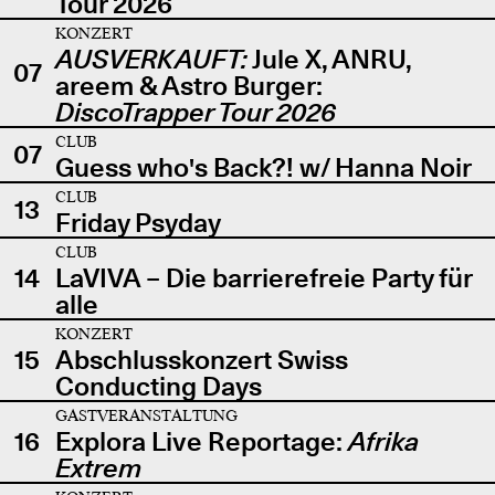
Tour 2026
KONZERT
AUSVERKAUFT:
Jule X, ANRU,
07
areem & Astro Burger:
DiscoTrapper Tour 2026
CLUB
07
Guess who's Back?! w/ Hanna Noir
CLUB
13
Friday Psyday
CLUB
14
LaVIVA – Die barrierefreie Party für
alle
KONZERT
15
Abschlusskonzert Swiss
Conducting Days
GASTVERANSTALTUNG
16
Explora Live Reportage:
Afrika
Extrem