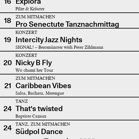
16
Explora
Pilze & Kräuter
ZUM MITMACHEN
18
Pro Senectute Tanznachmittag
KONZERT
19
Intercity Jazz Nights
SIGNAL! – Beromünster with Peter Zihlmann
KONZERT
20
Nicky B Fly
Wo chumi her Tour
ZUM MITMACHEN
21
Caribbean Vibes
Salsa, Bachata, Merengue
TANZ
24
That's twisted
Baptiste Cazaux
TANZ, ZUM MITMACHEN
24
Südpol Dance