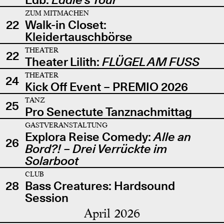
ZUM MITMACHEN
22
Walk-in Closet:
Kleidertauschbörse
THEATER
22
Theater Lilith:
FLÜGEL AM FUSS
THEATER
24
Kick Off Event – PREMIO 2026
TANZ
25
Pro Senectute Tanznachmittag
GASTVERANSTALTUNG
Explora Reise Comedy:
Alle an
26
Bord?! – Drei Verrückte im
Solarboot
CLUB
28
Bass Creatures: Hardsound
Session
April 2026