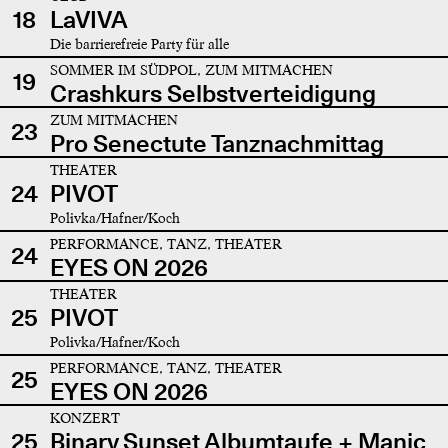
18
LaVIVA
Die barrierefreie Party für alle
SOMMER IM SÜDPOL, ZUM MITMACHEN
19
Crashkurs Selbstverteidigung
ZUM MITMACHEN
23
Pro Senectute Tanznachmittag
THEATER
24
PIVOT
Polivka/Hafner/Koch
PERFORMANCE, TANZ, THEATER
24
EYES ON 2026
THEATER
25
PIVOT
Polivka/Hafner/Koch
PERFORMANCE, TANZ, THEATER
25
EYES ON 2026
KONZERT
25
Binary Sunset Albumtaufe + Manic