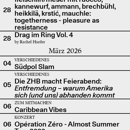
kannewurf, ammann, brechbühl,
28
heikkilä, krstić, mauchle:
togetherness - pleasure as
resistance
Drag im Ring Vol. 4
28
by Rachel Harder
März 2026
VERSCHIEDENES
04
Südpol Slam
VERSCHIEDENES
Die ZHB macht Feierabend:
05
Entfremdung – warum Amerika
sich (und uns) abhanden kommt
ZUM MITMACHEN
06
Caribbean Vibes
KONZERT
06
Opération Zéro - Almost Summer