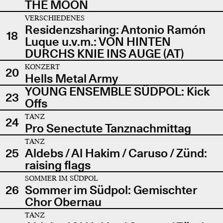
THE MOON
VERSCHIEDENES
Residenzsharing: Antonio Ramón
18
Luque u.v.m.: VON HINTEN
DURCHS KNIE INS AUGE (AT)
KONZERT
20
Hells Metal Army
YOUNG ENSEMBLE SÜDPOL: Kick
23
Offs
TANZ
24
Pro Senectute Tanznachmittag
TANZ
25
Aldebs / Al Hakim / Caruso / Zünd:
raising flags
SOMMER IM SÜDPOL
26
Sommer im Südpol: Gemischter
Chor Obernau
TANZ