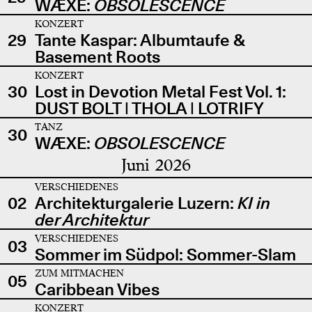
WÆXE:
OBSOLESCENCE
KONZERT
29
Tante Kaspar: Albumtaufe &
Basement Roots
KONZERT
30
Lost in Devotion Metal Fest Vol. 1:
DUST BOLT | THOLA | LOTRIFY
TANZ
30
WÆXE:
OBSOLESCENCE
Juni 2026
VERSCHIEDENES
02
Architekturgalerie Luzern:
KI in
der Architektur
VERSCHIEDENES
03
Sommer im Südpol: Sommer-Slam
ZUM MITMACHEN
05
Caribbean Vibes
KONZERT