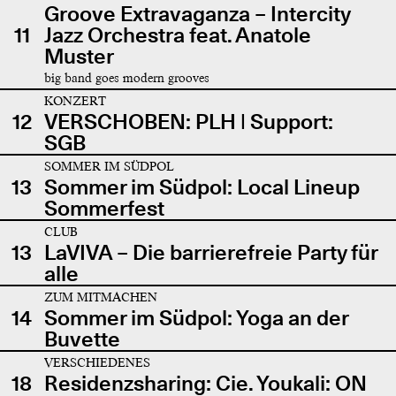
Groove Extravaganza – Intercity
11
Jazz Orchestra feat. Anatole
Muster
big band goes modern grooves
KONZERT
12
VERSCHOBEN: PLH | Support:
SGB
SOMMER IM SÜDPOL
13
Sommer im Südpol: Local Lineup
Sommerfest
CLUB
13
LaVIVA – Die barrierefreie Party für
alle
ZUM MITMACHEN
14
Sommer im Südpol: Yoga an der
Buvette
VERSCHIEDENES
18
Residenzsharing: Cie. Youkali: ON