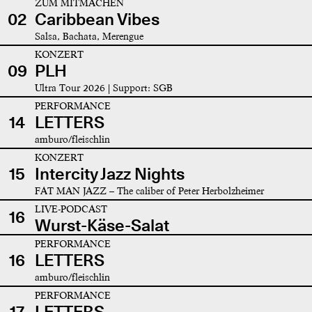
ZUM MITMACHEN
02
Caribbean Vibes
Salsa, Bachata, Merengue
KONZERT
09
PLH
Ultra Tour 2026 | Support: SGB
PERFORMANCE
14
LETTERS
amburo/fleischlin
KONZERT
15
Intercity Jazz Nights
FAT MAN JAZZ – The caliber of Peter Herbolzheimer
LIVE-PODCAST
16
Wurst-Käse-Salat
PERFORMANCE
16
LETTERS
amburo/fleischlin
PERFORMANCE
17
LETTERS