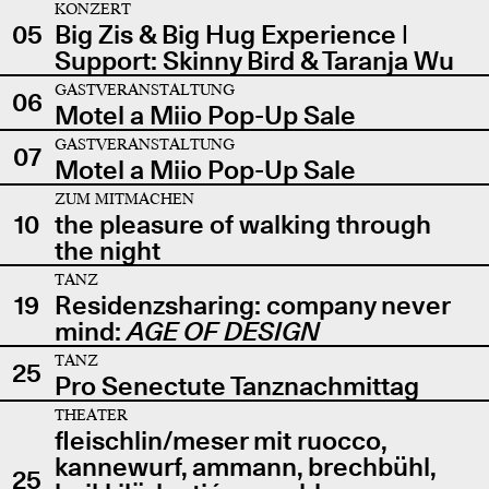
KONZERT
05
Big Zis & Big Hug Experience |
Support: Skinny Bird & Taranja Wu
GASTVERANSTALTUNG
06
Motel a Miio Pop-Up Sale
GASTVERANSTALTUNG
07
Motel a Miio Pop-Up Sale
ZUM MITMACHEN
10
the pleasure of walking through
the night
TANZ
19
Residenzsharing: company never
mind:
AGE OF DESIGN
TANZ
25
Pro Senectute Tanznachmittag
THEATER
fleischlin/meser mit ruocco,
kannewurf, ammann, brechbühl,
25