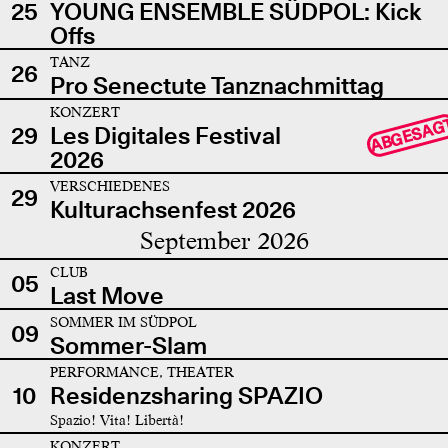
25
YOUNG ENSEMBLE SÜDPOL: Kick
Offs
TANZ
26
Pro Senectute Tanznachmittag
KONZERT
ABGESAG
29
Les Digitales Festival
2026
VERSCHIEDENES
29
Kulturachsenfest 2026
September 2026
CLUB
05
Last Move
SOMMER IM SÜDPOL
09
Sommer-Slam
PERFORMANCE, THEATER
10
Residenzsharing SPAZIO
Spazio! Vita! Libertà!
KONZERT