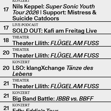
KONZERT
Nils Keppel:
Super Sonic Youth
17
Tour 2026
| Support: Mistress &
Suicide Catdoors
LIVE-PODCAST
17
SOLD OUT: Kafi am Freitag Live
THEATER
18
Theater Lilith:
FLÜGEL AM FUSS
THEATER
20
Theater Lilith:
FLÜGEL AM FUSS
KONZERT
20
LSO: klangXchange
Tänze des
Lebens
THEATER
21
Theater Lilith:
FLÜGEL AM FUSS
KONZERT
21
Big Band Battle:
JBBB vs. BBFF
KONZERT
21
Edb:
Eddie's Tour