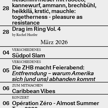
kannewurf, ammann, brechbühl,
28
heikkilä, krstić, mauchle:
togetherness - pleasure as
resistance
Drag im Ring Vol. 4
28
by Rachel Harder
März 2026
VERSCHIEDENES
04
Südpol Slam
VERSCHIEDENES
Die ZHB macht Feierabend:
05
Entfremdung – warum Amerika
sich (und uns) abhanden kommt
ZUM MITMACHEN
06
Caribbean Vibes
KONZERT
06
Opération Zéro - Almost Summer