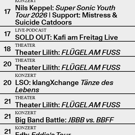
KONZERT
Nils Keppel:
Super Sonic Youth
17
Tour 2026
| Support: Mistress &
Suicide Catdoors
LIVE-PODCAST
17
SOLD OUT: Kafi am Freitag Live
THEATER
18
Theater Lilith:
FLÜGEL AM FUSS
THEATER
20
Theater Lilith:
FLÜGEL AM FUSS
KONZERT
20
LSO: klangXchange
Tänze des
Lebens
THEATER
21
Theater Lilith:
FLÜGEL AM FUSS
KONZERT
21
Big Band Battle:
JBBB vs. BBFF
KONZERT
21
Edb:
Eddie's Tour