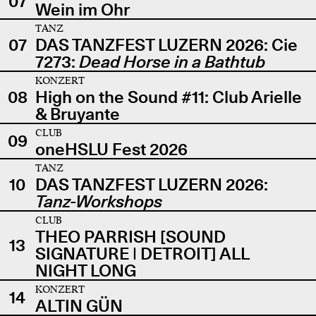
07
Wein im Ohr
TANZ
07
DAS TANZFEST LUZERN 2026: Cie
7273:
Dead Horse in a Bathtub
KONZERT
08
High on the Sound #11: Club Arielle
& Bruyante
CLUB
09
oneHSLU Fest 2026
TANZ
10
DAS TANZFEST LUZERN 2026:
Tanz-Workshops
CLUB
THEO PARRISH [SOUND
13
SIGNATURE | DETROIT] ALL
NIGHT LONG
KONZERT
14
ALTIN GÜN