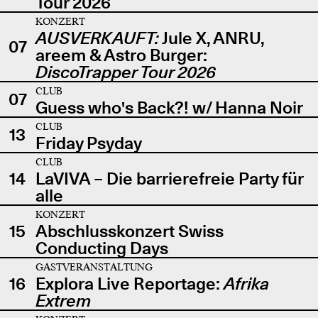
Tour 2026
KONZERT
AUSVERKAUFT:
Jule X, ANRU,
07
areem & Astro Burger:
DiscoTrapper Tour 2026
CLUB
07
Guess who's Back?! w/ Hanna Noir
CLUB
13
Friday Psyday
CLUB
14
LaVIVA – Die barrierefreie Party für
alle
KONZERT
15
Abschlusskonzert Swiss
Conducting Days
GASTVERANSTALTUNG
16
Explora Live Reportage:
Afrika
Extrem