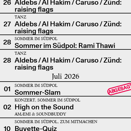
26
Aldebs / Al Hakim / Caruso / Zünd:
raising flags
TANZ
27
Aldebs / Al Hakim / Caruso / Zünd:
raising flags
SOMMER IM SÜDPOL
28
Sommer im Südpol: Rami Thawi
TANZ
28
Aldebs / Al Hakim / Caruso / Zünd:
raising flags
Juli 2026
SOMMER IM SÜDPOL
ABGESAG
01
Sommer-Slam
KONZERT, SOMMER IM SÜDPOL
02
High on the Sound
AMÆMI & SOUNDBUDDY
SOMMER IM SÜDPOL, ZUM MITMACHEN
10
Buvette-Quiz