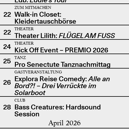
ZUM MITMACHEN
22
Walk-in Closet:
Kleidertauschbörse
THEATER
22
Theater Lilith:
FLÜGEL AM FUSS
THEATER
24
Kick Off Event – PREMIO 2026
TANZ
25
Pro Senectute Tanznachmittag
GASTVERANSTALTUNG
Explora Reise Comedy:
Alle an
26
Bord?! – Drei Verrückte im
Solarboot
CLUB
28
Bass Creatures: Hardsound
Session
April 2026