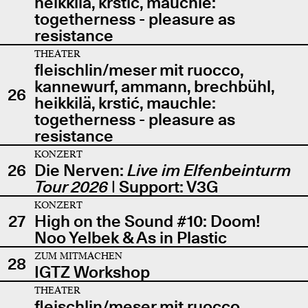
heikkilä, krstić, mauchle:
togetherness - pleasure as
resistance
THEATER
fleischlin/meser mit ruocco,
kannewurf, ammann, brechbühl,
26
heikkilä, krstić, mauchle:
togetherness - pleasure as
resistance
KONZERT
26
Die Nerven:
Live im Elfenbeinturm
Tour 2026
| Support: V3G
KONZERT
27
High on the Sound #10: Doom!
Noo Yelbek & As in Plastic
ZUM MITMACHEN
28
IGTZ Workshop
THEATER
fleischlin/meser mit ruocco,