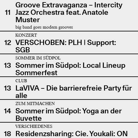
Groove Extravaganza – Intercity
11
Jazz Orchestra feat. Anatole
Muster
big band goes modern grooves
KONZERT
12
VERSCHOBEN: PLH | Support:
SGB
SOMMER IM SÜDPOL
13
Sommer im Südpol: Local Lineup
Sommerfest
CLUB
13
LaVIVA – Die barrierefreie Party für
alle
ZUM MITMACHEN
14
Sommer im Südpol: Yoga an der
Buvette
VERSCHIEDENES
18
Residenzsharing: Cie. Youkali: ON