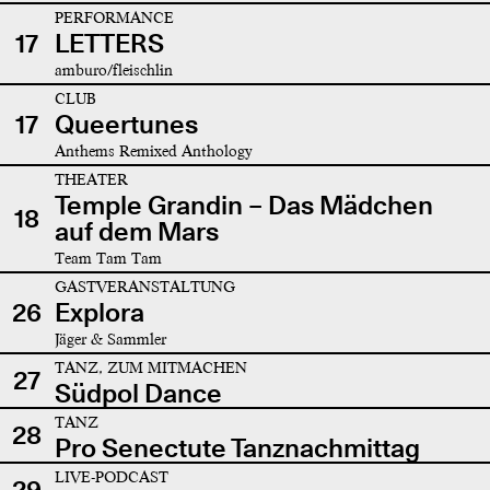
PERFORMANCE
17
LETTERS
amburo/fleischlin
CLUB
17
Queertunes
Anthems Remixed Anthology
THEATER
Temple Grandin – Das Mädchen
18
auf dem Mars
Team Tam Tam
GASTVERANSTALTUNG
26
Explora
Jäger & Sammler
TANZ, ZUM MITMACHEN
27
Südpol Dance
TANZ
28
Pro Senectute Tanznachmittag
LIVE-PODCAST
29