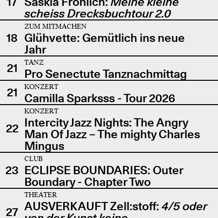
17
Saskia Fröhlich:
Meine kleine
scheiss Drecksbuchtour 2.0
ZUM MITMACHEN
18
Glühvette: Gemütlich ins neue
Jahr
TANZ
21
Pro Senectute Tanznachmittag
KONZERT
21
Camilla Sparksss - Tour 2026
KONZERT
Intercity Jazz Nights: The Angry
22
Man Of Jazz – The mighty Charles
Mingus
CLUB
23
ECLIPSE BOUNDARIES: Outer
Boundary - Chapter Two
THEATER
AUSVERKAUFT Zell:stoff:
4/5 oder
27
von der Kunst keine