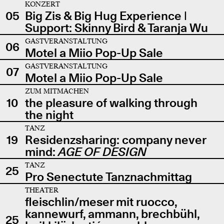
KONZERT
05
Big Zis & Big Hug Experience |
Support: Skinny Bird & Taranja Wu
GASTVERANSTALTUNG
06
Motel a Miio Pop-Up Sale
GASTVERANSTALTUNG
07
Motel a Miio Pop-Up Sale
ZUM MITMACHEN
10
the pleasure of walking through
the night
TANZ
19
Residenzsharing: company never
mind:
AGE OF DESIGN
TANZ
25
Pro Senectute Tanznachmittag
THEATER
fleischlin/meser mit ruocco,
kannewurf, ammann, brechbühl,
25