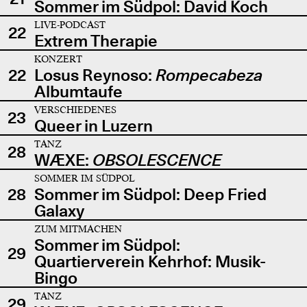
Sommer im Südpol: David Koch
LIVE-PODCAST
22
Extrem Therapie
KONZERT
22
Losus Reynoso:
Rompecabeza
Albumtaufe
VERSCHIEDENES
23
Queer in Luzern
TANZ
28
WÆXE:
OBSOLESCENCE
SOMMER IM SÜDPOL
28
Sommer im Südpol: Deep Fried
Galaxy
ZUM MITMACHEN
Sommer im Südpol:
29
Quartierverein Kehrhof: Musik-
Bingo
TANZ
29