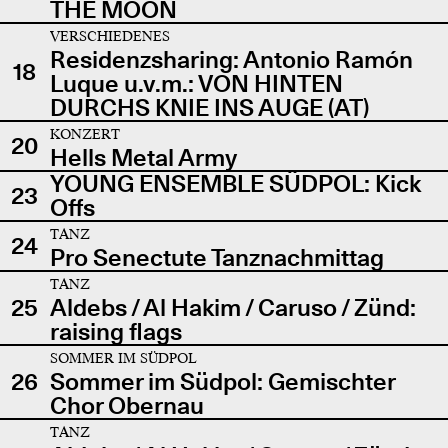
THE MOON
VERSCHIEDENES
Residenzsharing: Antonio Ramón
18
Luque u.v.m.: VON HINTEN
DURCHS KNIE INS AUGE (AT)
KONZERT
20
Hells Metal Army
YOUNG ENSEMBLE SÜDPOL: Kick
23
Offs
TANZ
24
Pro Senectute Tanznachmittag
TANZ
25
Aldebs / Al Hakim / Caruso / Zünd:
raising flags
SOMMER IM SÜDPOL
26
Sommer im Südpol: Gemischter
Chor Obernau
TANZ