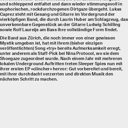
und schleppend entfaltet und dann wieder stimmungsvoll in
euphorischen, rockdurchzogenen Dirtgaze übergeht. Lukas
Caprez steht mit Gesang und Gitarre im Vordergrund der
vierköpfigen Band, die durch Laurin Huber am Schlagzeug, das
unverkennbare Gegenstück an der Gitarre Ludwig Schilling
sowie Rolf Laureĳs am Bass ihre vollständige Form findet.
Die Band aus Zürich, die noch immer von einer gewissen
Mystik umgeben ist, hat mit ihrem (bisher einzigen
veröffentlichten) Song «try» bereits Aufmerksamkeit erregt,
unter anderem als Staff-Pick bei Nina Protocol, wo sie dem
Shoegaze zugeordnet wurde. Nach einem Jahr mit mehreren
lokalen Underground Auftritten treten Sleeper Spies nun mit
ihrer ersten EP «clincher» hervor: Gut vorbereitet und bereit,
mit ihrer durchdacht verzerrten und direkten Musik den
nächsten Schritt zu machen.