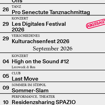
Offs
TANZ
26
Pro Senectute Tanznachmittag
KONZERT
ABGESAG
29
Les Digitales Festival
2026
VERSCHIEDENES
29
Kulturachsenfest 2026
September 2026
KONZERT
04
High on the Sound #12
Lesswork & Rea
CLUB
05
Last Move
SOMMER IM SÜDPOL
09
Sommer-Slam
PERFORMANCE, THEATER
10
Residenzsharing SPAZIO