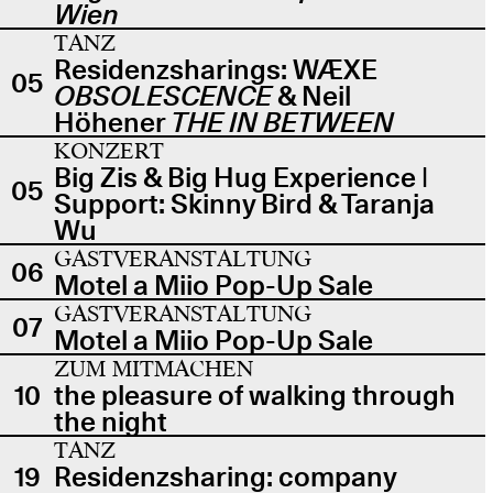
Wien
TANZ
Residenzsharings: WÆXE
05
OBSOLESCENCE
& Neil
Höhener
THE IN BETWEEN
KONZERT
Big Zis & Big Hug Experience |
05
Support: Skinny Bird & Taranja
Wu
GASTVERANSTALTUNG
06
Motel a Miio Pop-Up Sale
GASTVERANSTALTUNG
07
Motel a Miio Pop-Up Sale
ZUM MITMACHEN
10
the pleasure of walking through
the night
TANZ
19
Residenzsharing: company