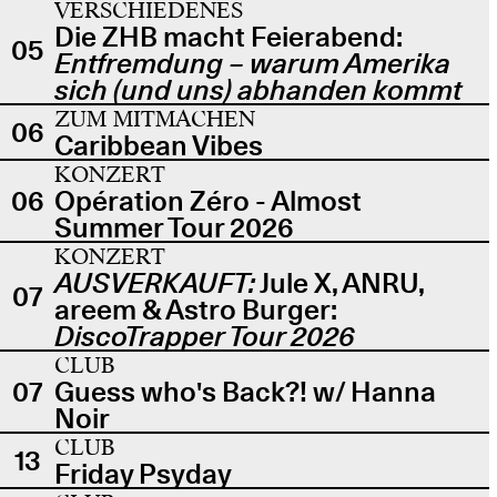
VERSCHIEDENES
Die ZHB macht Feierabend:
05
Entfremdung – warum Amerika
sich (und uns) abhanden kommt
ZUM MITMACHEN
06
Caribbean Vibes
KONZERT
06
Opération Zéro - Almost
Summer Tour 2026
KONZERT
AUSVERKAUFT:
Jule X, ANRU,
07
areem & Astro Burger:
DiscoTrapper Tour 2026
CLUB
07
Guess who's Back?! w/ Hanna
Noir
CLUB
13
Friday Psyday