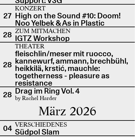
Support: V3G
KONZERT
27
High on the Sound #10: Doom!
Noo Yelbek & As in Plastic
ZUM MITMACHEN
28
IGTZ Workshop
THEATER
fleischlin/meser mit ruocco,
kannewurf, ammann, brechbühl,
28
heikkilä, krstić, mauchle:
togetherness - pleasure as
resistance
Drag im Ring Vol. 4
28
by Rachel Harder
März 2026
VERSCHIEDENES
04
Südpol Slam