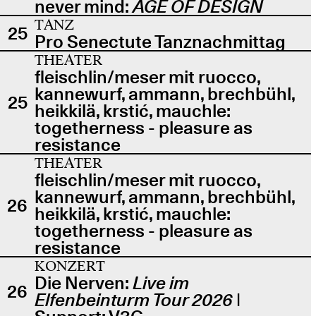
never mind:
AGE OF DESIGN
TANZ
25
Pro Senectute Tanznachmittag
THEATER
fleischlin/meser mit ruocco,
kannewurf, ammann, brechbühl,
25
heikkilä, krstić, mauchle:
togetherness - pleasure as
resistance
THEATER
fleischlin/meser mit ruocco,
kannewurf, ammann, brechbühl,
26
heikkilä, krstić, mauchle:
togetherness - pleasure as
resistance
KONZERT
Die Nerven:
Live im
26
Elfenbeinturm Tour 2026
|