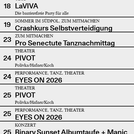
18
LaVIVA
Die barrierefreie Party für alle
SOMMER IM SÜDPOL, ZUM MITMACHEN
19
Crashkurs Selbstverteidigung
ZUM MITMACHEN
23
Pro Senectute Tanznachmittag
THEATER
24
PIVOT
Polivka/Hafner/Koch
PERFORMANCE, TANZ, THEATER
24
EYES ON 2026
THEATER
25
PIVOT
Polivka/Hafner/Koch
PERFORMANCE, TANZ, THEATER
25
EYES ON 2026
KONZERT
25
Binary Sunset Albumtaufe + Manic