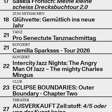
17
Saskia Fröhlich:
Meine kleine
scheiss Drecksbuchtour 2.0
ZUM MITMACHEN
18
Glühvette: Gemütlich ins neue
Jahr
TANZ
21
Pro Senectute Tanznachmittag
KONZERT
21
Camilla Sparksss - Tour 2026
KONZERT
Intercity Jazz Nights: The Angry
22
Man Of Jazz – The mighty Charles
Mingus
CLUB
23
ECLIPSE BOUNDARIES: Outer
Boundary - Chapter Two
THEATER
AUSVERKAUFT Zell:stoff:
4/5 oder
27
von der Kunst keine