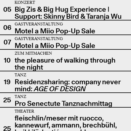
KONZERT
05
Big Zis & Big Hug Experience |
Support: Skinny Bird & Taranja Wu
GASTVERANSTALTUNG
06
Motel a Miio Pop-Up Sale
GASTVERANSTALTUNG
07
Motel a Miio Pop-Up Sale
ZUM MITMACHEN
10
the pleasure of walking through
the night
TANZ
19
Residenzsharing: company never
mind:
AGE OF DESIGN
TANZ
25
Pro Senectute Tanznachmittag
THEATER
fleischlin/meser mit ruocco,
kannewurf, ammann, brechbühl,
25