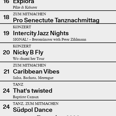
16
Explora
Pilze & Kräuter
ZUM MITMACHEN
18
Pro Senectute Tanznachmittag
KONZERT
19
Intercity Jazz Nights
SIGNAL! – Beromünster with Peter Zihlmann
KONZERT
20
Nicky B Fly
Wo chumi her Tour
ZUM MITMACHEN
21
Caribbean Vibes
Salsa, Bachata, Merengue
TANZ
24
That's twisted
Baptiste Cazaux
TANZ, ZUM MITMACHEN
24
Südpol Dance