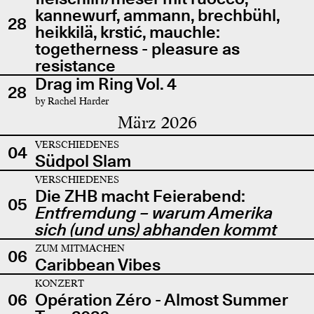
kannewurf, ammann, brechbühl,
28
heikkilä, krstić, mauchle:
togetherness - pleasure as
resistance
Drag im Ring Vol. 4
28
by Rachel Harder
März 2026
VERSCHIEDENES
04
Südpol Slam
VERSCHIEDENES
Die ZHB macht Feierabend:
05
Entfremdung – warum Amerika
sich (und uns) abhanden kommt
ZUM MITMACHEN
06
Caribbean Vibes
KONZERT
06
Opération Zéro - Almost Summer