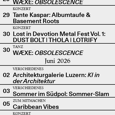
WÆXE:
OBSOLESCENCE
KONZERT
29
Tante Kaspar: Albumtaufe &
Basement Roots
KONZERT
30
Lost in Devotion Metal Fest Vol. 1:
DUST BOLT | THOLA | LOTRIFY
TANZ
30
WÆXE:
OBSOLESCENCE
Juni 2026
VERSCHIEDENES
02
Architekturgalerie Luzern:
KI in
der Architektur
VERSCHIEDENES
03
Sommer im Südpol: Sommer-Slam
ZUM MITMACHEN
05
Caribbean Vibes
KONZERT