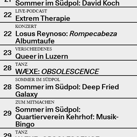
Sommer im Südpol: David Koch
LIVE-PODCAST
22
Extrem Therapie
KONZERT
22
Losus Reynoso:
Rompecabeza
Albumtaufe
VERSCHIEDENES
23
Queer in Luzern
TANZ
28
WÆXE:
OBSOLESCENCE
SOMMER IM SÜDPOL
28
Sommer im Südpol: Deep Fried
Galaxy
ZUM MITMACHEN
Sommer im Südpol:
29
Quartierverein Kehrhof: Musik-
Bingo
TANZ
29