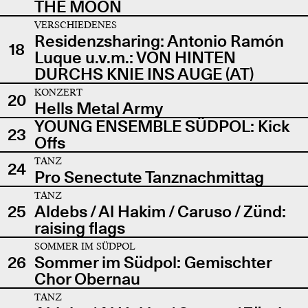
THE MOON
VERSCHIEDENES
Residenzsharing: Antonio Ramón
18
Luque u.v.m.: VON HINTEN
DURCHS KNIE INS AUGE (AT)
KONZERT
20
Hells Metal Army
YOUNG ENSEMBLE SÜDPOL: Kick
23
Offs
TANZ
24
Pro Senectute Tanznachmittag
TANZ
25
Aldebs / Al Hakim / Caruso / Zünd:
raising flags
SOMMER IM SÜDPOL
26
Sommer im Südpol: Gemischter
Chor Obernau
TANZ