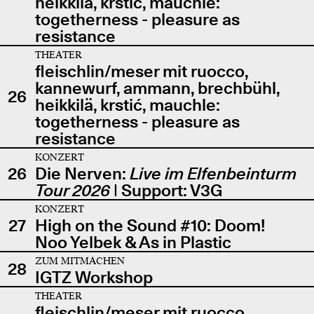
heikkilä, krstić, mauchle:
togetherness - pleasure as
resistance
THEATER
fleischlin/meser mit ruocco,
kannewurf, ammann, brechbühl,
26
heikkilä, krstić, mauchle:
togetherness - pleasure as
resistance
KONZERT
26
Die Nerven:
Live im Elfenbeinturm
Tour 2026
| Support: V3G
KONZERT
27
High on the Sound #10: Doom!
Noo Yelbek & As in Plastic
ZUM MITMACHEN
28
IGTZ Workshop
THEATER
fleischlin/meser mit ruocco,