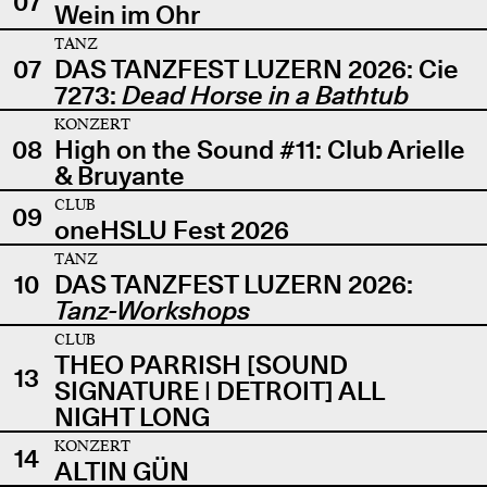
07
Wein im Ohr
TANZ
07
DAS TANZFEST LUZERN 2026: Cie
7273:
Dead Horse in a Bathtub
KONZERT
08
High on the Sound #11: Club Arielle
& Bruyante
CLUB
09
oneHSLU Fest 2026
TANZ
10
DAS TANZFEST LUZERN 2026:
Tanz-Workshops
CLUB
THEO PARRISH [SOUND
13
SIGNATURE | DETROIT] ALL
NIGHT LONG
KONZERT
14
ALTIN GÜN