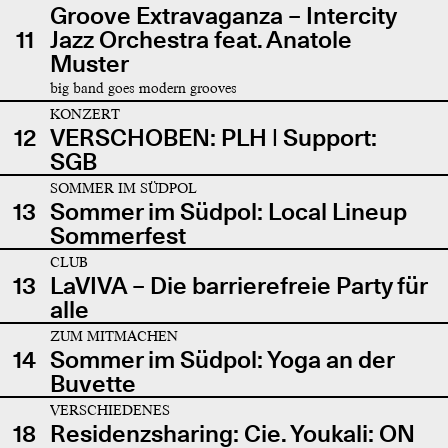
Groove Extravaganza – Intercity
11
Jazz Orchestra feat. Anatole
Muster
big band goes modern grooves
KONZERT
12
VERSCHOBEN: PLH | Support:
SGB
SOMMER IM SÜDPOL
13
Sommer im Südpol: Local Lineup
Sommerfest
CLUB
13
LaVIVA – Die barrierefreie Party für
alle
ZUM MITMACHEN
14
Sommer im Südpol: Yoga an der
Buvette
VERSCHIEDENES
18
Residenzsharing: Cie. Youkali: ON