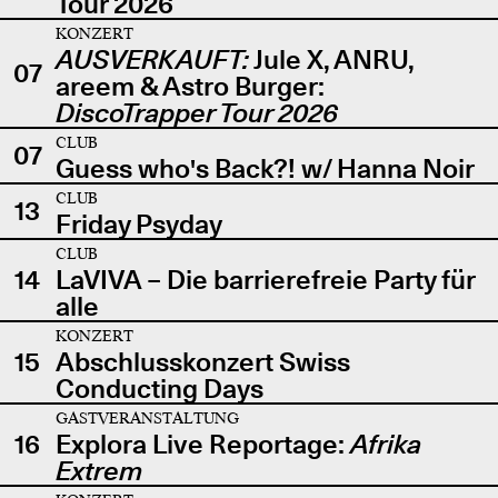
Tour 2026
KONZERT
AUSVERKAUFT:
Jule X, ANRU,
07
areem & Astro Burger:
DiscoTrapper Tour 2026
CLUB
07
Guess who's Back?! w/ Hanna Noir
CLUB
13
Friday Psyday
CLUB
14
LaVIVA – Die barrierefreie Party für
alle
KONZERT
15
Abschlusskonzert Swiss
Conducting Days
GASTVERANSTALTUNG
16
Explora Live Reportage:
Afrika
Extrem