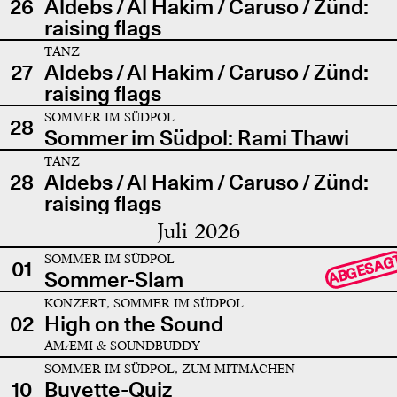
26
Aldebs / Al Hakim / Caruso / Zünd:
raising flags
TANZ
27
Aldebs / Al Hakim / Caruso / Zünd:
raising flags
SOMMER IM SÜDPOL
28
Sommer im Südpol: Rami Thawi
TANZ
28
Aldebs / Al Hakim / Caruso / Zünd:
raising flags
Juli 2026
SOMMER IM SÜDPOL
ABGESAG
01
Sommer-Slam
KONZERT, SOMMER IM SÜDPOL
02
High on the Sound
AMÆMI & SOUNDBUDDY
SOMMER IM SÜDPOL, ZUM MITMACHEN
10
Buvette-Quiz