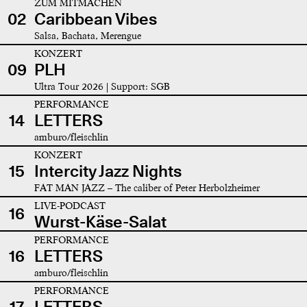
ZUM MITMACHEN
02
Caribbean Vibes
Salsa, Bachata, Merengue
KONZERT
09
PLH
Ultra Tour 2026 | Support: SGB
PERFORMANCE
14
LETTERS
amburo/fleischlin
KONZERT
15
Intercity Jazz Nights
FAT MAN JAZZ – The caliber of Peter Herbolzheimer
LIVE-PODCAST
16
Wurst-Käse-Salat
PERFORMANCE
16
LETTERS
amburo/fleischlin
PERFORMANCE
17
LETTERS