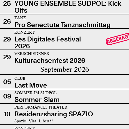
25
YOUNG ENSEMBLE SÜDPOL: Kick
Offs
TANZ
26
Pro Senectute Tanznachmittag
KONZERT
ABGESAG
29
Les Digitales Festival
2026
VERSCHIEDENES
29
Kulturachsenfest 2026
September 2026
CLUB
05
Last Move
SOMMER IM SÜDPOL
09
Sommer-Slam
PERFORMANCE, THEATER
10
Residenzsharing SPAZIO
Spazio! Vita! Libertà!
KONZERT