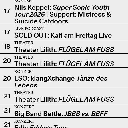
KONZERT
Nils Keppel:
Super Sonic Youth
17
Tour 2026
| Support: Mistress &
Suicide Catdoors
LIVE-PODCAST
17
SOLD OUT: Kafi am Freitag Live
THEATER
18
Theater Lilith:
FLÜGEL AM FUSS
THEATER
20
Theater Lilith:
FLÜGEL AM FUSS
KONZERT
20
LSO: klangXchange
Tänze des
Lebens
THEATER
21
Theater Lilith:
FLÜGEL AM FUSS
KONZERT
21
Big Band Battle:
JBBB vs. BBFF
KONZERT
21
Edb:
Eddie's Tour