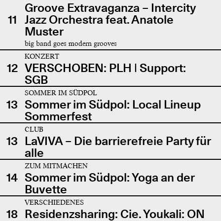
Groove Extravaganza – Intercity
11
Jazz Orchestra feat. Anatole
Muster
big band goes modern grooves
KONZERT
12
VERSCHOBEN: PLH | Support:
SGB
SOMMER IM SÜDPOL
13
Sommer im Südpol: Local Lineup
Sommerfest
CLUB
13
LaVIVA – Die barrierefreie Party für
alle
ZUM MITMACHEN
14
Sommer im Südpol: Yoga an der
Buvette
VERSCHIEDENES
18
Residenzsharing: Cie. Youkali: ON