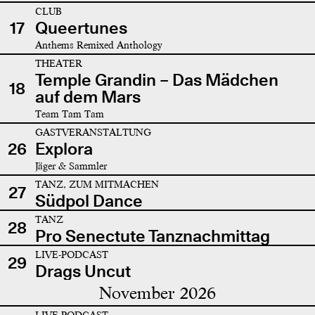
CLUB
17
Queertunes
Anthems Remixed Anthology
THEATER
Temple Grandin – Das Mädchen
18
auf dem Mars
Team Tam Tam
GASTVERANSTALTUNG
26
Explora
Jäger & Sammler
TANZ, ZUM MITMACHEN
27
Südpol Dance
TANZ
28
Pro Senectute Tanznachmittag
LIVE-PODCAST
29
Drags Uncut
November 2026
LIVE-PODCAST