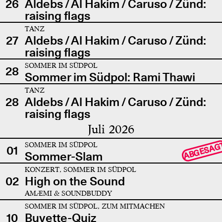
26
Aldebs / Al Hakim / Caruso / Zünd:
raising flags
TANZ
27
Aldebs / Al Hakim / Caruso / Zünd:
raising flags
SOMMER IM SÜDPOL
28
Sommer im Südpol: Rami Thawi
TANZ
28
Aldebs / Al Hakim / Caruso / Zünd:
raising flags
Juli 2026
SOMMER IM SÜDPOL
ABGESAG
01
Sommer-Slam
KONZERT, SOMMER IM SÜDPOL
02
High on the Sound
AMÆMI & SOUNDBUDDY
SOMMER IM SÜDPOL, ZUM MITMACHEN
10
Buvette-Quiz