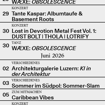
WÆXE:
OBSOLESCENCE
KONZERT
29
Tante Kaspar: Albumtaufe &
Basement Roots
KONZERT
30
Lost in Devotion Metal Fest Vol. 1:
DUST BOLT | THOLA | LOTRIFY
TANZ
30
WÆXE:
OBSOLESCENCE
Juni 2026
VERSCHIEDENES
02
Architekturgalerie Luzern:
KI in
der Architektur
VERSCHIEDENES
03
Sommer im Südpol: Sommer-Slam
ZUM MITMACHEN
05
Caribbean Vibes
KONZERT