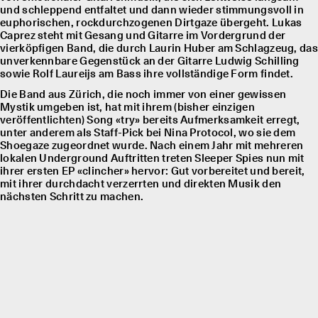
und schleppend entfaltet und dann wieder stimmungsvoll in
euphorischen, rockdurchzogenen Dirtgaze übergeht. Lukas
Caprez steht mit Gesang und Gitarre im Vordergrund der
vierköpfigen Band, die durch Laurin Huber am Schlagzeug, das
unverkennbare Gegenstück an der Gitarre Ludwig Schilling
sowie Rolf Laureĳs am Bass ihre vollständige Form findet.
Die Band aus Zürich, die noch immer von einer gewissen
Mystik umgeben ist, hat mit ihrem (bisher einzigen
veröffentlichten) Song «try» bereits Aufmerksamkeit erregt,
unter anderem als Staff-Pick bei Nina Protocol, wo sie dem
Shoegaze zugeordnet wurde. Nach einem Jahr mit mehreren
lokalen Underground Auftritten treten Sleeper Spies nun mit
ihrer ersten EP «clincher» hervor: Gut vorbereitet und bereit,
mit ihrer durchdacht verzerrten und direkten Musik den
nächsten Schritt zu machen.