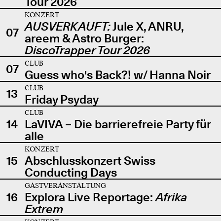
Tour 2026
KONZERT
AUSVERKAUFT:
Jule X, ANRU,
07
areem & Astro Burger:
DiscoTrapper Tour 2026
CLUB
07
Guess who's Back?! w/ Hanna Noir
CLUB
13
Friday Psyday
CLUB
14
LaVIVA – Die barrierefreie Party für
alle
KONZERT
15
Abschlusskonzert Swiss
Conducting Days
GASTVERANSTALTUNG
16
Explora Live Reportage:
Afrika
Extrem