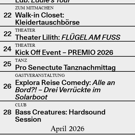
ZUM MITMACHEN
22
Walk-in Closet:
Kleidertauschbörse
THEATER
22
Theater Lilith:
FLÜGEL AM FUSS
THEATER
24
Kick Off Event – PREMIO 2026
TANZ
25
Pro Senectute Tanznachmittag
GASTVERANSTALTUNG
Explora Reise Comedy:
Alle an
26
Bord?! – Drei Verrückte im
Solarboot
CLUB
28
Bass Creatures: Hardsound
Session
April 2026