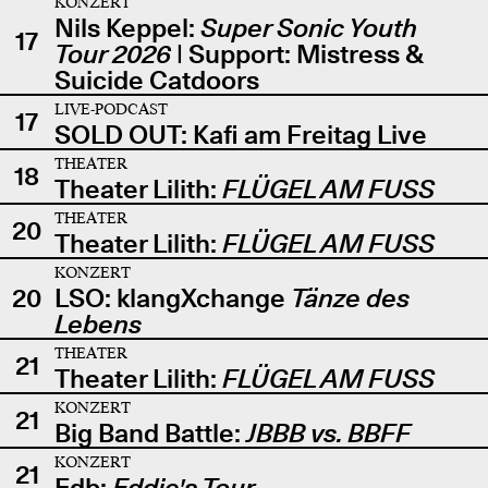
KONZERT
Nils Keppel:
Super Sonic Youth
17
Tour 2026
| Support: Mistress &
Suicide Catdoors
LIVE-PODCAST
17
SOLD OUT: Kafi am Freitag Live
THEATER
18
Theater Lilith:
FLÜGEL AM FUSS
THEATER
20
Theater Lilith:
FLÜGEL AM FUSS
KONZERT
20
LSO: klangXchange
Tänze des
Lebens
THEATER
21
Theater Lilith:
FLÜGEL AM FUSS
KONZERT
21
Big Band Battle:
JBBB vs. BBFF
KONZERT
21
Edb:
Eddie's Tour