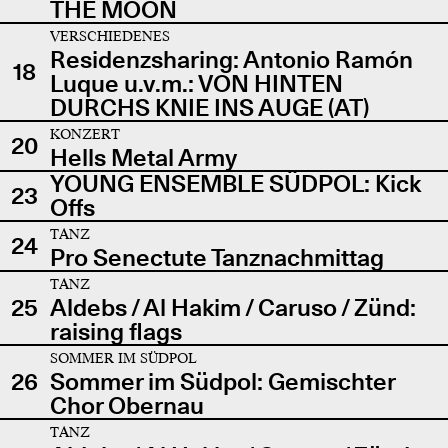
THE MOON
VERSCHIEDENES
Residenzsharing: Antonio Ramón
18
Luque u.v.m.: VON HINTEN
DURCHS KNIE INS AUGE (AT)
KONZERT
20
Hells Metal Army
YOUNG ENSEMBLE SÜDPOL: Kick
23
Offs
TANZ
24
Pro Senectute Tanznachmittag
TANZ
25
Aldebs / Al Hakim / Caruso / Zünd:
raising flags
SOMMER IM SÜDPOL
26
Sommer im Südpol: Gemischter
Chor Obernau
TANZ