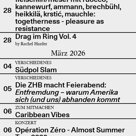
kannewurf, ammann, brechbühl,
28
heikkilä, krstić, mauchle:
togetherness - pleasure as
resistance
Drag im Ring Vol. 4
28
by Rachel Harder
März 2026
VERSCHIEDENES
04
Südpol Slam
VERSCHIEDENES
Die ZHB macht Feierabend:
05
Entfremdung – warum Amerika
sich (und uns) abhanden kommt
ZUM MITMACHEN
06
Caribbean Vibes
KONZERT
06
Opération Zéro - Almost Summer