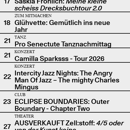
17
Saskia Fröhlich:
Meine kleine
scheiss Drecksbuchtour 2.0
ZUM MITMACHEN
18
Glühvette: Gemütlich ins neue
Jahr
TANZ
21
Pro Senectute Tanznachmittag
KONZERT
21
Camilla Sparksss - Tour 2026
KONZERT
Intercity Jazz Nights: The Angry
22
Man Of Jazz – The mighty Charles
Mingus
CLUB
23
ECLIPSE BOUNDARIES: Outer
Boundary - Chapter Two
THEATER
AUSVERKAUFT Zell:stoff:
4/5 oder
27
von der Kunst keine