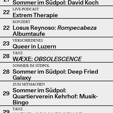
Sommer im Südpol: David Koch
LIVE-PODCAST
22
Extrem Therapie
KONZERT
22
Losus Reynoso:
Rompecabeza
Albumtaufe
VERSCHIEDENES
23
Queer in Luzern
TANZ
28
WÆXE:
OBSOLESCENCE
SOMMER IM SÜDPOL
28
Sommer im Südpol: Deep Fried
Galaxy
ZUM MITMACHEN
Sommer im Südpol:
29
Quartierverein Kehrhof: Musik-
Bingo
TANZ
29