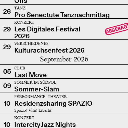
Offs
TANZ
26
Pro Senectute Tanznachmittag
KONZERT
ABGESAG
29
Les Digitales Festival
2026
VERSCHIEDENES
29
Kulturachsenfest 2026
September 2026
CLUB
05
Last Move
SOMMER IM SÜDPOL
09
Sommer-Slam
PERFORMANCE, THEATER
10
Residenzsharing SPAZIO
Spazio! Vita! Libertà!
KONZERT
10
Intercity Jazz Nights