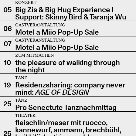
KONZERT
05
Big Zis & Big Hug Experience |
Support: Skinny Bird & Taranja Wu
GASTVERANSTALTUNG
06
Motel a Miio Pop-Up Sale
GASTVERANSTALTUNG
07
Motel a Miio Pop-Up Sale
ZUM MITMACHEN
10
the pleasure of walking through
the night
TANZ
19
Residenzsharing: company never
mind:
AGE OF DESIGN
TANZ
25
Pro Senectute Tanznachmittag
THEATER
fleischlin/meser mit ruocco,
kannewurf, ammann, brechbühl,
25