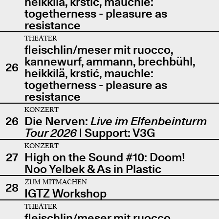
heikkilä, krstić, mauchle:
togetherness - pleasure as
resistance
THEATER
fleischlin/meser mit ruocco,
kannewurf, ammann, brechbühl,
26
heikkilä, krstić, mauchle:
togetherness - pleasure as
resistance
KONZERT
26
Die Nerven:
Live im Elfenbeinturm
Tour 2026
| Support: V3G
KONZERT
27
High on the Sound #10: Doom!
Noo Yelbek & As in Plastic
ZUM MITMACHEN
28
IGTZ Workshop
THEATER
fleischlin/meser mit ruocco,