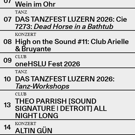
07
Wein im Ohr
TANZ
07
DAS TANZFEST LUZERN 2026: Cie
7273:
Dead Horse in a Bathtub
KONZERT
08
High on the Sound #11: Club Arielle
& Bruyante
CLUB
09
oneHSLU Fest 2026
TANZ
10
DAS TANZFEST LUZERN 2026:
Tanz-Workshops
CLUB
THEO PARRISH [SOUND
13
SIGNATURE | DETROIT] ALL
NIGHT LONG
KONZERT
14
ALTIN GÜN