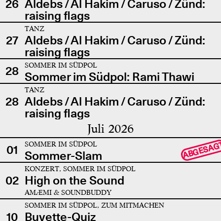
26
Aldebs / Al Hakim / Caruso / Zünd:
raising flags
TANZ
27
Aldebs / Al Hakim / Caruso / Zünd:
raising flags
SOMMER IM SÜDPOL
28
Sommer im Südpol: Rami Thawi
TANZ
28
Aldebs / Al Hakim / Caruso / Zünd:
raising flags
Juli 2026
SOMMER IM SÜDPOL
ABGESAG
01
Sommer-Slam
KONZERT, SOMMER IM SÜDPOL
02
High on the Sound
AMÆMI & SOUNDBUDDY
SOMMER IM SÜDPOL, ZUM MITMACHEN
10
Buvette-Quiz