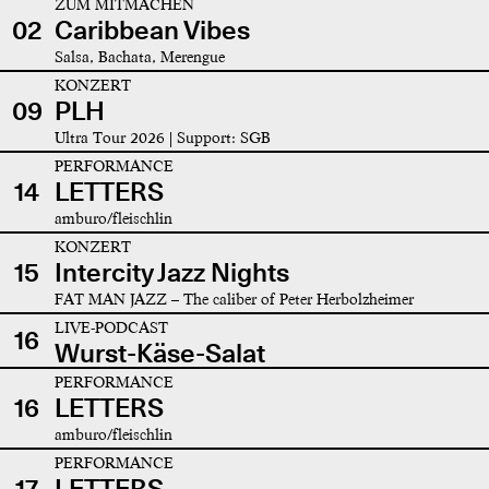
ZUM MITMACHEN
02
Caribbean Vibes
Salsa, Bachata, Merengue
KONZERT
09
PLH
Ultra Tour 2026 | Support: SGB
PERFORMANCE
14
LETTERS
amburo/fleischlin
KONZERT
15
Intercity Jazz Nights
FAT MAN JAZZ – The caliber of Peter Herbolzheimer
LIVE-PODCAST
16
Wurst-Käse-Salat
PERFORMANCE
16
LETTERS
amburo/fleischlin
PERFORMANCE
17
LETTERS