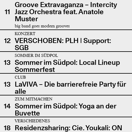
Groove Extravaganza – Intercity
11
Jazz Orchestra feat. Anatole
Muster
big band goes modern grooves
KONZERT
12
VERSCHOBEN: PLH | Support:
SGB
SOMMER IM SÜDPOL
13
Sommer im Südpol: Local Lineup
Sommerfest
CLUB
13
LaVIVA – Die barrierefreie Party für
alle
ZUM MITMACHEN
14
Sommer im Südpol: Yoga an der
Buvette
VERSCHIEDENES
18
Residenzsharing: Cie. Youkali: ON