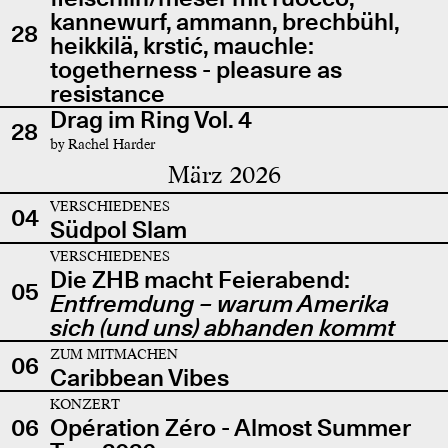
kannewurf, ammann, brechbühl,
28
heikkilä, krstić, mauchle:
togetherness - pleasure as
resistance
Drag im Ring Vol. 4
28
by Rachel Harder
März 2026
VERSCHIEDENES
04
Südpol Slam
VERSCHIEDENES
Die ZHB macht Feierabend:
05
Entfremdung – warum Amerika
sich (und uns) abhanden kommt
ZUM MITMACHEN
06
Caribbean Vibes
KONZERT
06
Opération Zéro - Almost Summer