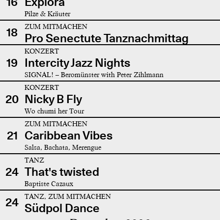
16
Explora
Pilze & Kräuter
ZUM MITMACHEN
18
Pro Senectute Tanznachmittag
KONZERT
19
Intercity Jazz Nights
SIGNAL! – Beromünster with Peter Zihlmann
KONZERT
20
Nicky B Fly
Wo chumi her Tour
ZUM MITMACHEN
21
Caribbean Vibes
Salsa, Bachata, Merengue
TANZ
24
That's twisted
Baptiste Cazaux
TANZ, ZUM MITMACHEN
24
Südpol Dance