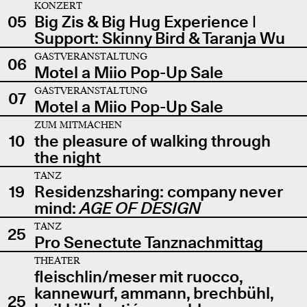
KONZERT
05
Big Zis & Big Hug Experience |
Support: Skinny Bird & Taranja Wu
GASTVERANSTALTUNG
06
Motel a Miio Pop-Up Sale
GASTVERANSTALTUNG
07
Motel a Miio Pop-Up Sale
ZUM MITMACHEN
10
the pleasure of walking through
the night
TANZ
19
Residenzsharing: company never
mind:
AGE OF DESIGN
TANZ
25
Pro Senectute Tanznachmittag
THEATER
fleischlin/meser mit ruocco,
kannewurf, ammann, brechbühl,
25