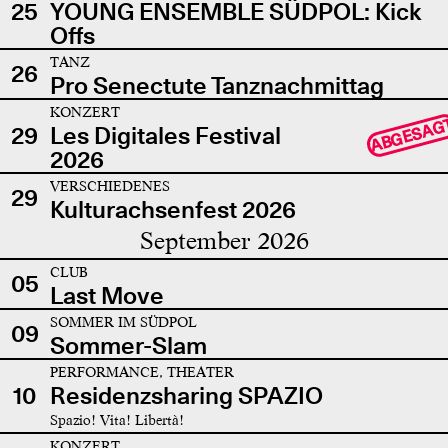
25
YOUNG ENSEMBLE SÜDPOL: Kick
Offs
TANZ
26
Pro Senectute Tanznachmittag
KONZERT
ABGESAG
29
Les Digitales Festival
2026
VERSCHIEDENES
29
Kulturachsenfest 2026
September 2026
CLUB
05
Last Move
SOMMER IM SÜDPOL
09
Sommer-Slam
PERFORMANCE, THEATER
10
Residenzsharing SPAZIO
Spazio! Vita! Libertà!
KONZERT