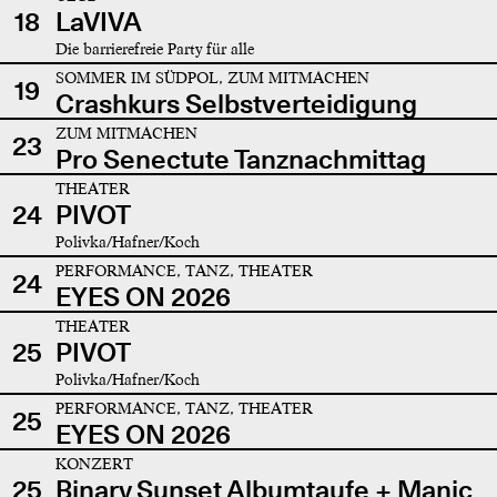
18
LaVIVA
Die barrierefreie Party für alle
SOMMER IM SÜDPOL, ZUM MITMACHEN
19
Crashkurs Selbstverteidigung
ZUM MITMACHEN
23
Pro Senectute Tanznachmittag
THEATER
24
PIVOT
Polivka/Hafner/Koch
PERFORMANCE, TANZ, THEATER
24
EYES ON 2026
THEATER
25
PIVOT
Polivka/Hafner/Koch
PERFORMANCE, TANZ, THEATER
25
EYES ON 2026
KONZERT
25
Binary Sunset Albumtaufe + Manic