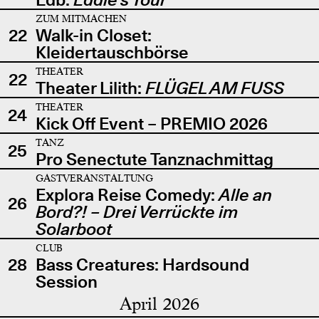
ZUM MITMACHEN
22
Walk-in Closet:
Kleidertauschbörse
THEATER
22
Theater Lilith:
FLÜGEL AM FUSS
THEATER
24
Kick Off Event – PREMIO 2026
TANZ
25
Pro Senectute Tanznachmittag
GASTVERANSTALTUNG
Explora Reise Comedy:
Alle an
26
Bord?! – Drei Verrückte im
Solarboot
CLUB
28
Bass Creatures: Hardsound
Session
April 2026