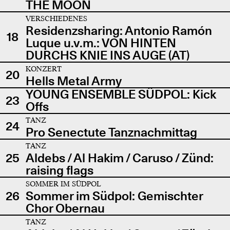
THE MOON
VERSCHIEDENES
Residenzsharing: Antonio Ramón
18
Luque u.v.m.: VON HINTEN
DURCHS KNIE INS AUGE (AT)
KONZERT
20
Hells Metal Army
YOUNG ENSEMBLE SÜDPOL: Kick
23
Offs
TANZ
24
Pro Senectute Tanznachmittag
TANZ
25
Aldebs / Al Hakim / Caruso / Zünd:
raising flags
SOMMER IM SÜDPOL
26
Sommer im Südpol: Gemischter
Chor Obernau
TANZ