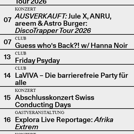
Tour 2026
KONZERT
AUSVERKAUFT:
Jule X, ANRU,
07
areem & Astro Burger:
DiscoTrapper Tour 2026
CLUB
07
Guess who's Back?! w/ Hanna Noir
CLUB
13
Friday Psyday
CLUB
14
LaVIVA – Die barrierefreie Party für
alle
KONZERT
15
Abschlusskonzert Swiss
Conducting Days
GASTVERANSTALTUNG
16
Explora Live Reportage:
Afrika
Extrem