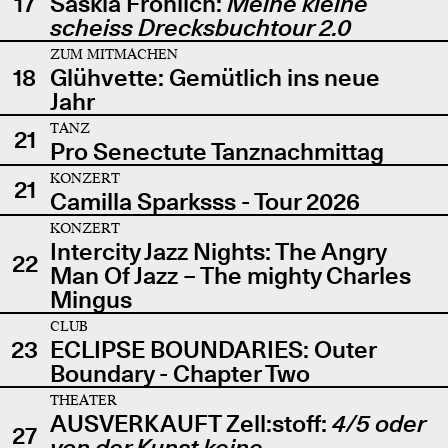
17
Saskia Fröhlich:
Meine kleine
scheiss Drecksbuchtour 2.0
ZUM MITMACHEN
18
Glühvette: Gemütlich ins neue
Jahr
TANZ
21
Pro Senectute Tanznachmittag
KONZERT
21
Camilla Sparksss - Tour 2026
KONZERT
Intercity Jazz Nights: The Angry
22
Man Of Jazz – The mighty Charles
Mingus
CLUB
23
ECLIPSE BOUNDARIES: Outer
Boundary - Chapter Two
THEATER
AUSVERKAUFT Zell:stoff:
4/5 oder
27
von der Kunst keine