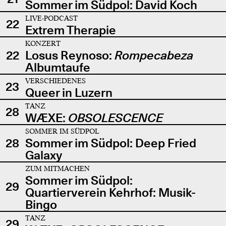
Sommer im Südpol: David Koch
LIVE-PODCAST
22
Extrem Therapie
KONZERT
22
Losus Reynoso:
Rompecabeza
Albumtaufe
VERSCHIEDENES
23
Queer in Luzern
TANZ
28
WÆXE:
OBSOLESCENCE
SOMMER IM SÜDPOL
28
Sommer im Südpol: Deep Fried
Galaxy
ZUM MITMACHEN
Sommer im Südpol:
29
Quartierverein Kehrhof: Musik-
Bingo
TANZ
29