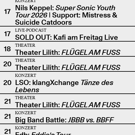
KONZERT
Nils Keppel:
Super Sonic Youth
17
Tour 2026
| Support: Mistress &
Suicide Catdoors
LIVE-PODCAST
17
SOLD OUT: Kafi am Freitag Live
THEATER
18
Theater Lilith:
FLÜGEL AM FUSS
THEATER
20
Theater Lilith:
FLÜGEL AM FUSS
KONZERT
20
LSO: klangXchange
Tänze des
Lebens
THEATER
21
Theater Lilith:
FLÜGEL AM FUSS
KONZERT
21
Big Band Battle:
JBBB vs. BBFF
KONZERT
21
Edb:
Eddie's Tour