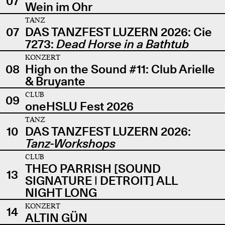
07
Wein im Ohr
TANZ
07
DAS TANZFEST LUZERN 2026: Cie
7273:
Dead Horse in a Bathtub
KONZERT
08
High on the Sound #11: Club Arielle
& Bruyante
CLUB
09
oneHSLU Fest 2026
TANZ
10
DAS TANZFEST LUZERN 2026:
Tanz-Workshops
CLUB
THEO PARRISH [SOUND
13
SIGNATURE | DETROIT] ALL
NIGHT LONG
KONZERT
14
ALTIN GÜN