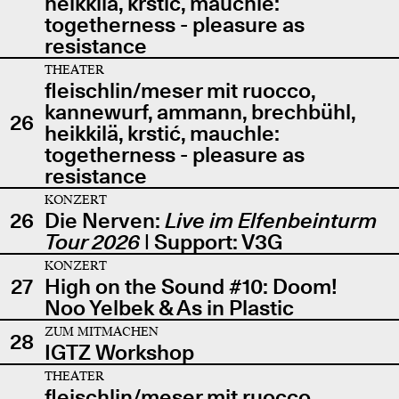
heikkilä, krstić, mauchle:
togetherness - pleasure as
resistance
THEATER
fleischlin/meser mit ruocco,
kannewurf, ammann, brechbühl,
26
heikkilä, krstić, mauchle:
togetherness - pleasure as
resistance
KONZERT
26
Die Nerven:
Live im Elfenbeinturm
Tour 2026
| Support: V3G
KONZERT
27
High on the Sound #10: Doom!
Noo Yelbek & As in Plastic
ZUM MITMACHEN
28
IGTZ Workshop
THEATER
fleischlin/meser mit ruocco,