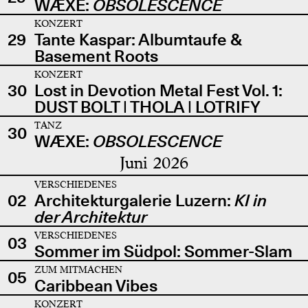
WÆXE:
OBSOLESCENCE
KONZERT
29
Tante Kaspar: Albumtaufe &
Basement Roots
KONZERT
30
Lost in Devotion Metal Fest Vol. 1:
DUST BOLT | THOLA | LOTRIFY
TANZ
30
WÆXE:
OBSOLESCENCE
Juni 2026
VERSCHIEDENES
02
Architekturgalerie Luzern:
KI in
der Architektur
VERSCHIEDENES
03
Sommer im Südpol: Sommer-Slam
ZUM MITMACHEN
05
Caribbean Vibes
KONZERT