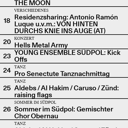
THE MOON
VERSCHIEDENES
Residenzsharing: Antonio Ramón
18
Luque u.v.m.: VON HINTEN
DURCHS KNIE INS AUGE (AT)
KONZERT
20
Hells Metal Army
YOUNG ENSEMBLE SÜDPOL: Kick
23
Offs
TANZ
24
Pro Senectute Tanznachmittag
TANZ
25
Aldebs / Al Hakim / Caruso / Zünd:
raising flags
SOMMER IM SÜDPOL
26
Sommer im Südpol: Gemischter
Chor Obernau
TANZ