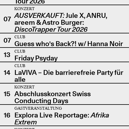
Tour 2026
KONZERT
AUSVERKAUFT:
Jule X, ANRU,
07
areem & Astro Burger:
DiscoTrapper Tour 2026
CLUB
07
Guess who's Back?! w/ Hanna Noir
CLUB
13
Friday Psyday
CLUB
14
LaVIVA – Die barrierefreie Party für
alle
KONZERT
15
Abschlusskonzert Swiss
Conducting Days
GASTVERANSTALTUNG
16
Explora Live Reportage:
Afrika
Extrem