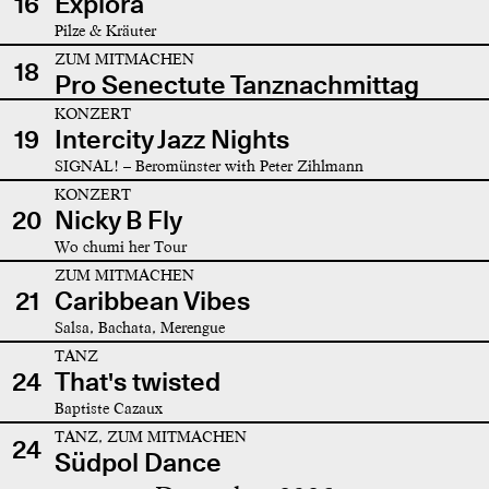
16
Explora
Pilze & Kräuter
ZUM MITMACHEN
18
Pro Senectute Tanznachmittag
KONZERT
19
Intercity Jazz Nights
SIGNAL! – Beromünster with Peter Zihlmann
KONZERT
20
Nicky B Fly
Wo chumi her Tour
ZUM MITMACHEN
21
Caribbean Vibes
Salsa, Bachata, Merengue
TANZ
24
That's twisted
Baptiste Cazaux
TANZ, ZUM MITMACHEN
24
Südpol Dance