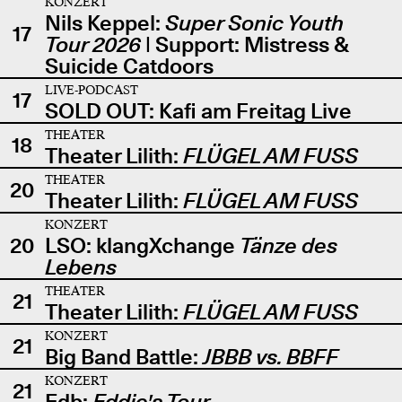
KONZERT
Nils Keppel:
Super Sonic Youth
17
Tour 2026
| Support: Mistress &
Suicide Catdoors
LIVE-PODCAST
17
SOLD OUT: Kafi am Freitag Live
THEATER
18
Theater Lilith:
FLÜGEL AM FUSS
THEATER
20
Theater Lilith:
FLÜGEL AM FUSS
KONZERT
20
LSO: klangXchange
Tänze des
Lebens
THEATER
21
Theater Lilith:
FLÜGEL AM FUSS
KONZERT
21
Big Band Battle:
JBBB vs. BBFF
KONZERT
21
Edb:
Eddie's Tour