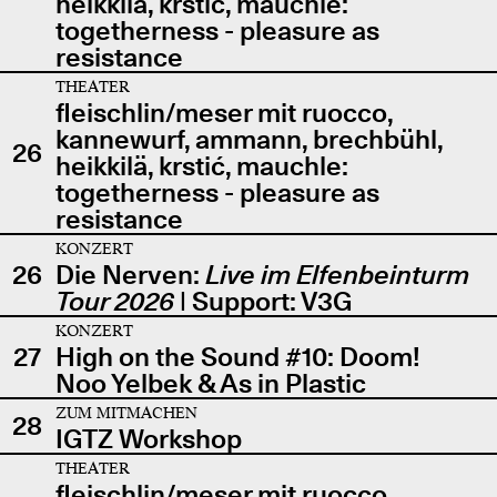
heikkilä, krstić, mauchle:
togetherness - pleasure as
resistance
THEATER
fleischlin/meser mit ruocco,
kannewurf, ammann, brechbühl,
26
heikkilä, krstić, mauchle:
togetherness - pleasure as
resistance
KONZERT
26
Die Nerven:
Live im Elfenbeinturm
Tour 2026
| Support: V3G
KONZERT
27
High on the Sound #10: Doom!
Noo Yelbek & As in Plastic
ZUM MITMACHEN
28
IGTZ Workshop
THEATER
fleischlin/meser mit ruocco,