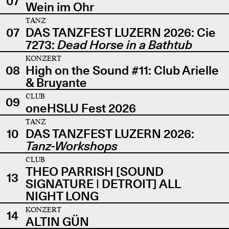
07
Wein im Ohr
TANZ
07
DAS TANZFEST LUZERN 2026: Cie
7273:
Dead Horse in a Bathtub
KONZERT
08
High on the Sound #11: Club Arielle
& Bruyante
CLUB
09
oneHSLU Fest 2026
TANZ
10
DAS TANZFEST LUZERN 2026:
Tanz-Workshops
CLUB
THEO PARRISH [SOUND
13
SIGNATURE | DETROIT] ALL
NIGHT LONG
KONZERT
14
ALTIN GÜN