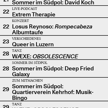
Sommer im Südpol: David Koch
LIVE-PODCAST
22
Extrem Therapie
KONZERT
22
Losus Reynoso:
Rompecabeza
Albumtaufe
VERSCHIEDENES
23
Queer in Luzern
TANZ
28
WÆXE:
OBSOLESCENCE
SOMMER IM SÜDPOL
28
Sommer im Südpol: Deep Fried
Galaxy
ZUM MITMACHEN
Sommer im Südpol:
29
Quartierverein Kehrhof: Musik-
Bingo
TANZ
29