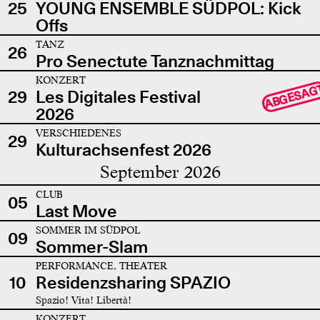
25
YOUNG ENSEMBLE SÜDPOL: Kick
Offs
TANZ
26
Pro Senectute Tanznachmittag
KONZERT
ABGESAG
29
Les Digitales Festival
2026
VERSCHIEDENES
29
Kulturachsenfest 2026
September 2026
CLUB
05
Last Move
SOMMER IM SÜDPOL
09
Sommer-Slam
PERFORMANCE, THEATER
10
Residenzsharing SPAZIO
Spazio! Vita! Libertà!
KONZERT