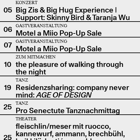
KONZERT
05
Big Zis & Big Hug Experience |
Support: Skinny Bird & Taranja Wu
GASTVERANSTALTUNG
06
Motel a Miio Pop-Up Sale
GASTVERANSTALTUNG
07
Motel a Miio Pop-Up Sale
ZUM MITMACHEN
10
the pleasure of walking through
the night
TANZ
19
Residenzsharing: company never
mind:
AGE OF DESIGN
TANZ
25
Pro Senectute Tanznachmittag
THEATER
fleischlin/meser mit ruocco,
kannewurf, ammann, brechbühl,
25