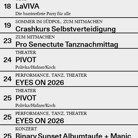
18
LaVIVA
Die barrierefreie Party für alle
SOMMER IM SÜDPOL, ZUM MITMACHEN
19
Crashkurs Selbstverteidigung
ZUM MITMACHEN
23
Pro Senectute Tanznachmittag
THEATER
24
PIVOT
Polivka/Hafner/Koch
PERFORMANCE, TANZ, THEATER
24
EYES ON 2026
THEATER
25
PIVOT
Polivka/Hafner/Koch
PERFORMANCE, TANZ, THEATER
25
EYES ON 2026
KONZERT
25
Binary Sunset Albumtaufe + Manic