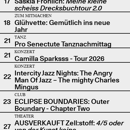
17
Saskia Fröhlich:
Meine kleine
scheiss Drecksbuchtour 2.0
ZUM MITMACHEN
18
Glühvette: Gemütlich ins neue
Jahr
TANZ
21
Pro Senectute Tanznachmittag
KONZERT
21
Camilla Sparksss - Tour 2026
KONZERT
Intercity Jazz Nights: The Angry
22
Man Of Jazz – The mighty Charles
Mingus
CLUB
23
ECLIPSE BOUNDARIES: Outer
Boundary - Chapter Two
THEATER
AUSVERKAUFT Zell:stoff:
4/5 oder
27
von der Kunst keine