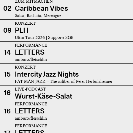
ZUM MITMACHEN
02
Caribbean Vibes
Salsa, Bachata, Merengue
KONZERT
09
PLH
Ultra Tour 2026 | Support: SGB
PERFORMANCE
14
LETTERS
amburo/fleischlin
KONZERT
15
Intercity Jazz Nights
FAT MAN JAZZ – The caliber of Peter Herbolzheimer
LIVE-PODCAST
16
Wurst-Käse-Salat
PERFORMANCE
16
LETTERS
amburo/fleischlin
PERFORMANCE
17
LETTERS