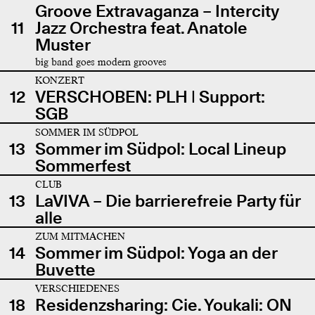
Groove Extravaganza – Intercity
11
Jazz Orchestra feat. Anatole
Muster
big band goes modern grooves
KONZERT
12
VERSCHOBEN: PLH | Support:
SGB
SOMMER IM SÜDPOL
13
Sommer im Südpol: Local Lineup
Sommerfest
CLUB
13
LaVIVA – Die barrierefreie Party für
alle
ZUM MITMACHEN
14
Sommer im Südpol: Yoga an der
Buvette
VERSCHIEDENES
18
Residenzsharing: Cie. Youkali: ON