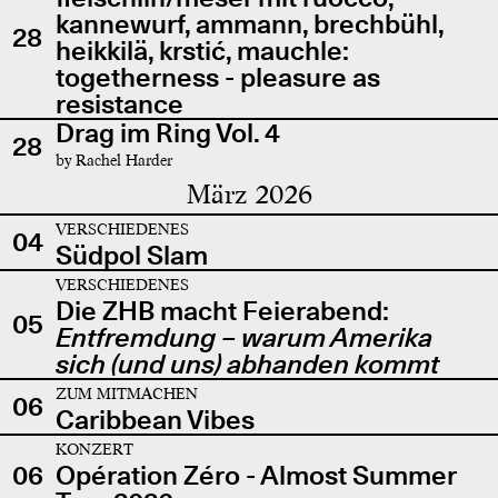
kannewurf, ammann, brechbühl,
28
heikkilä, krstić, mauchle:
togetherness - pleasure as
resistance
Drag im Ring Vol. 4
28
by Rachel Harder
März 2026
VERSCHIEDENES
04
Südpol Slam
VERSCHIEDENES
Die ZHB macht Feierabend:
05
Entfremdung – warum Amerika
sich (und uns) abhanden kommt
ZUM MITMACHEN
06
Caribbean Vibes
KONZERT
06
Opération Zéro - Almost Summer