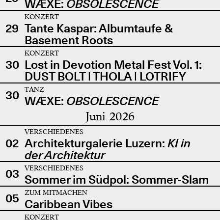
WÆXE:
OBSOLESCENCE
KONZERT
29
Tante Kaspar: Albumtaufe &
Basement Roots
KONZERT
30
Lost in Devotion Metal Fest Vol. 1:
DUST BOLT | THOLA | LOTRIFY
TANZ
30
WÆXE:
OBSOLESCENCE
Juni 2026
VERSCHIEDENES
02
Architekturgalerie Luzern:
KI in
der Architektur
VERSCHIEDENES
03
Sommer im Südpol: Sommer-Slam
ZUM MITMACHEN
05
Caribbean Vibes
KONZERT