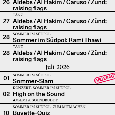
26
Aldebs / Al Hakim / Caruso / Zünd:
raising flags
TANZ
27
Aldebs / Al Hakim / Caruso / Zünd:
raising flags
SOMMER IM SÜDPOL
28
Sommer im Südpol: Rami Thawi
TANZ
28
Aldebs / Al Hakim / Caruso / Zünd:
raising flags
Juli 2026
SOMMER IM SÜDPOL
ABGESAG
01
Sommer-Slam
KONZERT, SOMMER IM SÜDPOL
02
High on the Sound
AMÆMI & SOUNDBUDDY
SOMMER IM SÜDPOL, ZUM MITMACHEN
10
Buvette-Quiz