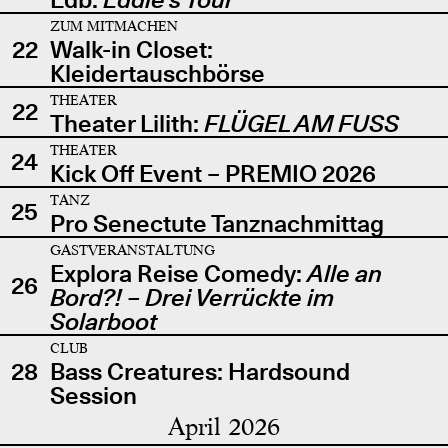
ZUM MITMACHEN
22
Walk-in Closet:
Kleidertauschbörse
THEATER
22
Theater Lilith:
FLÜGEL AM FUSS
THEATER
24
Kick Off Event – PREMIO 2026
TANZ
25
Pro Senectute Tanznachmittag
GASTVERANSTALTUNG
Explora Reise Comedy:
Alle an
26
Bord?! – Drei Verrückte im
Solarboot
CLUB
28
Bass Creatures: Hardsound
Session
April 2026