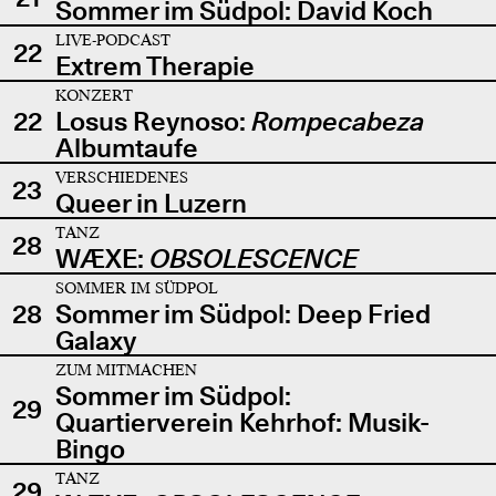
Sommer im Südpol: David Koch
LIVE-PODCAST
22
Extrem Therapie
KONZERT
22
Losus Reynoso:
Rompecabeza
Albumtaufe
VERSCHIEDENES
23
Queer in Luzern
TANZ
28
WÆXE:
OBSOLESCENCE
SOMMER IM SÜDPOL
28
Sommer im Südpol: Deep Fried
Galaxy
ZUM MITMACHEN
Sommer im Südpol:
29
Quartierverein Kehrhof: Musik-
Bingo
TANZ
29