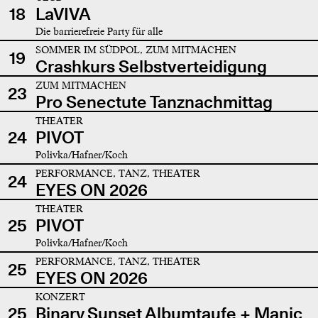
18
LaVIVA
Die barrierefreie Party für alle
SOMMER IM SÜDPOL, ZUM MITMACHEN
19
Crashkurs Selbstverteidigung
ZUM MITMACHEN
23
Pro Senectute Tanznachmittag
THEATER
24
PIVOT
Polivka/Hafner/Koch
PERFORMANCE, TANZ, THEATER
24
EYES ON 2026
THEATER
25
PIVOT
Polivka/Hafner/Koch
PERFORMANCE, TANZ, THEATER
25
EYES ON 2026
KONZERT
25
Binary Sunset Albumtaufe + Manic