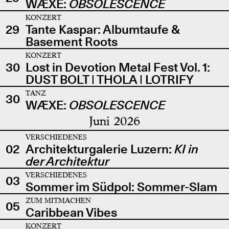
WÆXE:
OBSOLESCENCE
KONZERT
29
Tante Kaspar: Albumtaufe &
Basement Roots
KONZERT
30
Lost in Devotion Metal Fest Vol. 1:
DUST BOLT | THOLA | LOTRIFY
TANZ
30
WÆXE:
OBSOLESCENCE
Juni 2026
VERSCHIEDENES
02
Architekturgalerie Luzern:
KI in
der Architektur
VERSCHIEDENES
03
Sommer im Südpol: Sommer-Slam
ZUM MITMACHEN
05
Caribbean Vibes
KONZERT