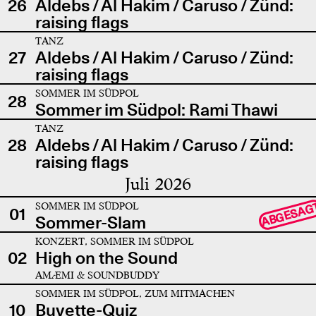
26
Aldebs / Al Hakim / Caruso / Zünd:
raising flags
TANZ
27
Aldebs / Al Hakim / Caruso / Zünd:
raising flags
SOMMER IM SÜDPOL
28
Sommer im Südpol: Rami Thawi
TANZ
28
Aldebs / Al Hakim / Caruso / Zünd:
raising flags
Juli 2026
SOMMER IM SÜDPOL
ABGESAG
01
Sommer-Slam
KONZERT, SOMMER IM SÜDPOL
02
High on the Sound
AMÆMI & SOUNDBUDDY
SOMMER IM SÜDPOL, ZUM MITMACHEN
10
Buvette-Quiz