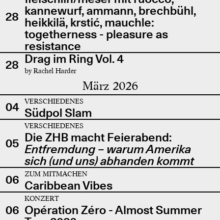
kannewurf, ammann, brechbühl,
28
heikkilä, krstić, mauchle:
togetherness - pleasure as
resistance
Drag im Ring Vol. 4
28
by Rachel Harder
März 2026
VERSCHIEDENES
04
Südpol Slam
VERSCHIEDENES
Die ZHB macht Feierabend:
05
Entfremdung – warum Amerika
sich (und uns) abhanden kommt
ZUM MITMACHEN
06
Caribbean Vibes
KONZERT
06
Opération Zéro - Almost Summer