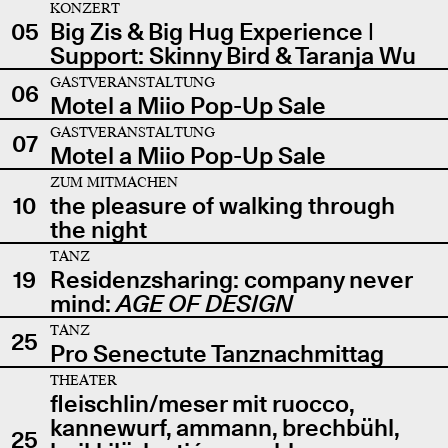
KONZERT
05
Big Zis & Big Hug Experience |
Support: Skinny Bird & Taranja Wu
GASTVERANSTALTUNG
06
Motel a Miio Pop-Up Sale
GASTVERANSTALTUNG
07
Motel a Miio Pop-Up Sale
ZUM MITMACHEN
10
the pleasure of walking through
the night
TANZ
19
Residenzsharing: company never
mind:
AGE OF DESIGN
TANZ
25
Pro Senectute Tanznachmittag
THEATER
fleischlin/meser mit ruocco,
kannewurf, ammann, brechbühl,
25