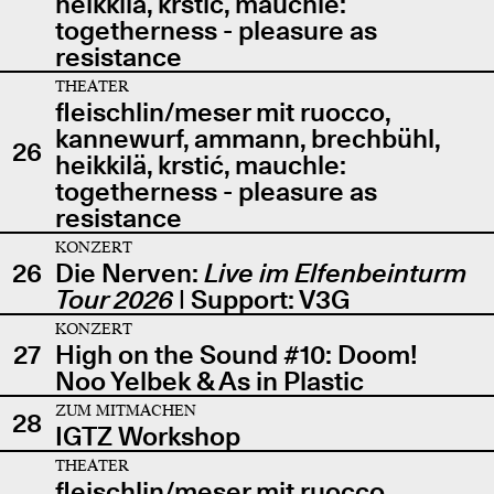
heikkilä, krstić, mauchle:
togetherness - pleasure as
resistance
THEATER
fleischlin/meser mit ruocco,
kannewurf, ammann, brechbühl,
26
heikkilä, krstić, mauchle:
togetherness - pleasure as
resistance
KONZERT
26
Die Nerven:
Live im Elfenbeinturm
Tour 2026
| Support: V3G
KONZERT
27
High on the Sound #10: Doom!
Noo Yelbek & As in Plastic
ZUM MITMACHEN
28
IGTZ Workshop
THEATER
fleischlin/meser mit ruocco,