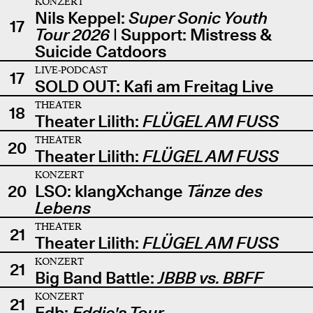
KONZERT
Nils Keppel:
Super Sonic Youth
17
Tour 2026
| Support: Mistress &
Suicide Catdoors
LIVE-PODCAST
17
SOLD OUT: Kafi am Freitag Live
THEATER
18
Theater Lilith:
FLÜGEL AM FUSS
THEATER
20
Theater Lilith:
FLÜGEL AM FUSS
KONZERT
20
LSO: klangXchange
Tänze des
Lebens
THEATER
21
Theater Lilith:
FLÜGEL AM FUSS
KONZERT
21
Big Band Battle:
JBBB vs. BBFF
KONZERT
21
Edb:
Eddie's Tour