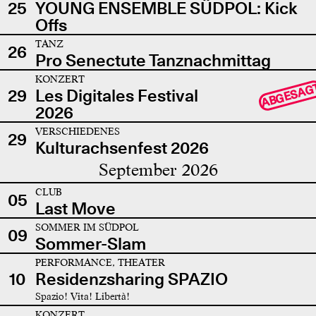
25
YOUNG ENSEMBLE SÜDPOL: Kick
Offs
TANZ
26
Pro Senectute Tanznachmittag
KONZERT
ABGESAG
29
Les Digitales Festival
2026
VERSCHIEDENES
29
Kulturachsenfest 2026
September 2026
CLUB
05
Last Move
SOMMER IM SÜDPOL
09
Sommer-Slam
PERFORMANCE, THEATER
10
Residenzsharing SPAZIO
Spazio! Vita! Libertà!
KONZERT