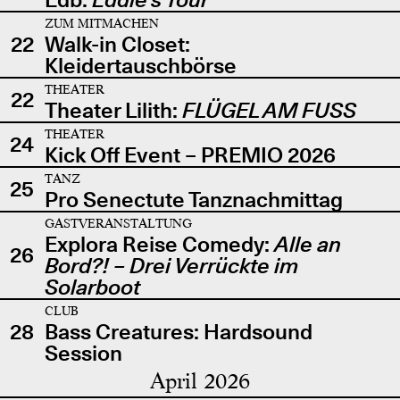
ZUM MITMACHEN
22
Walk-in Closet:
Kleidertauschbörse
THEATER
22
Theater Lilith:
FLÜGEL AM FUSS
THEATER
24
Kick Off Event – PREMIO 2026
TANZ
25
Pro Senectute Tanznachmittag
GASTVERANSTALTUNG
Explora Reise Comedy:
Alle an
26
Bord?! – Drei Verrückte im
Solarboot
CLUB
28
Bass Creatures: Hardsound
Session
April 2026