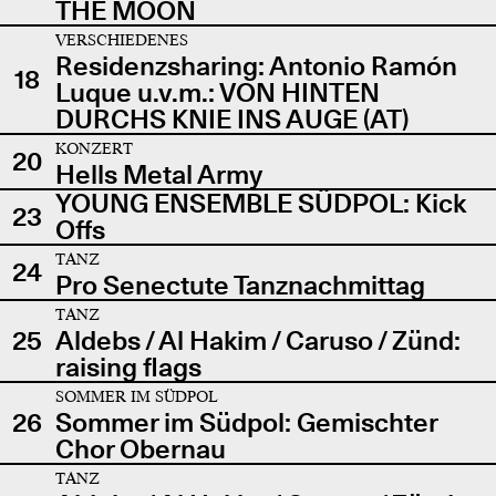
THE MOON
VERSCHIEDENES
Residenzsharing: Antonio Ramón
18
Luque u.v.m.: VON HINTEN
DURCHS KNIE INS AUGE (AT)
KONZERT
20
Hells Metal Army
YOUNG ENSEMBLE SÜDPOL: Kick
23
Offs
TANZ
24
Pro Senectute Tanznachmittag
TANZ
25
Aldebs / Al Hakim / Caruso / Zünd:
raising flags
SOMMER IM SÜDPOL
26
Sommer im Südpol: Gemischter
Chor Obernau
TANZ