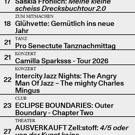
17
Saskia Fröhlich:
Meine kleine
scheiss Drecksbuchtour 2.0
ZUM MITMACHEN
18
Glühvette: Gemütlich ins neue
Jahr
TANZ
21
Pro Senectute Tanznachmittag
KONZERT
21
Camilla Sparksss - Tour 2026
KONZERT
Intercity Jazz Nights: The Angry
22
Man Of Jazz – The mighty Charles
Mingus
CLUB
23
ECLIPSE BOUNDARIES: Outer
Boundary - Chapter Two
THEATER
AUSVERKAUFT Zell:stoff:
4/5 oder
27
von der Kunst keine