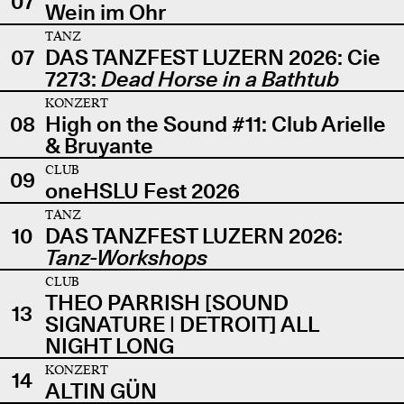
07
Wein im Ohr
TANZ
07
DAS TANZFEST LUZERN 2026: Cie
7273:
Dead Horse in a Bathtub
KONZERT
08
High on the Sound #11: Club Arielle
& Bruyante
CLUB
09
oneHSLU Fest 2026
TANZ
10
DAS TANZFEST LUZERN 2026:
Tanz-Workshops
CLUB
THEO PARRISH [SOUND
13
SIGNATURE | DETROIT] ALL
NIGHT LONG
KONZERT
14
ALTIN GÜN