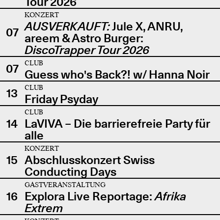
Tour 2026
KONZERT
AUSVERKAUFT:
Jule X, ANRU,
07
areem & Astro Burger:
DiscoTrapper Tour 2026
CLUB
07
Guess who's Back?! w/ Hanna Noir
CLUB
13
Friday Psyday
CLUB
14
LaVIVA – Die barrierefreie Party für
alle
KONZERT
15
Abschlusskonzert Swiss
Conducting Days
GASTVERANSTALTUNG
16
Explora Live Reportage:
Afrika
Extrem