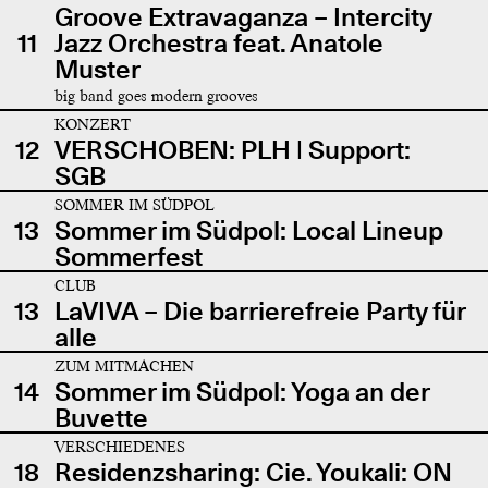
Groove Extravaganza – Intercity
11
Jazz Orchestra feat. Anatole
Muster
big band goes modern grooves
KONZERT
12
VERSCHOBEN: PLH | Support:
SGB
SOMMER IM SÜDPOL
13
Sommer im Südpol: Local Lineup
Sommerfest
CLUB
13
LaVIVA – Die barrierefreie Party für
alle
ZUM MITMACHEN
14
Sommer im Südpol: Yoga an der
Buvette
VERSCHIEDENES
18
Residenzsharing: Cie. Youkali: ON