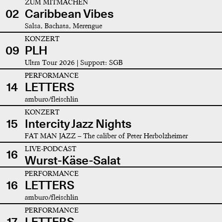
ZUM MITMACHEN
02
Caribbean Vibes
Salsa, Bachata, Merengue
KONZERT
09
PLH
Ultra Tour 2026 | Support: SGB
PERFORMANCE
14
LETTERS
amburo/fleischlin
KONZERT
15
Intercity Jazz Nights
FAT MAN JAZZ – The caliber of Peter Herbolzheimer
LIVE-PODCAST
16
Wurst-Käse-Salat
PERFORMANCE
16
LETTERS
amburo/fleischlin
PERFORMANCE
17
LETTERS