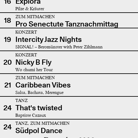
16
Explora
Pilze & Kräuter
ZUM MITMACHEN
18
Pro Senectute Tanznachmittag
KONZERT
19
Intercity Jazz Nights
SIGNAL! – Beromünster with Peter Zihlmann
KONZERT
20
Nicky B Fly
Wo chumi her Tour
ZUM MITMACHEN
21
Caribbean Vibes
Salsa, Bachata, Merengue
TANZ
24
That's twisted
Baptiste Cazaux
TANZ, ZUM MITMACHEN
24
Südpol Dance