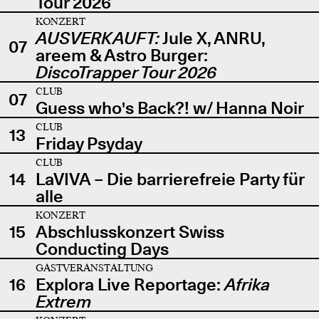
Tour 2026
KONZERT
AUSVERKAUFT:
Jule X, ANRU,
07
areem & Astro Burger:
DiscoTrapper Tour 2026
CLUB
07
Guess who's Back?! w/ Hanna Noir
CLUB
13
Friday Psyday
CLUB
14
LaVIVA – Die barrierefreie Party für
alle
KONZERT
15
Abschlusskonzert Swiss
Conducting Days
GASTVERANSTALTUNG
16
Explora Live Reportage:
Afrika
Extrem