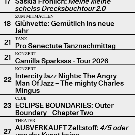
17
Saskia Fröhlich:
Meine kleine
scheiss Drecksbuchtour 2.0
ZUM MITMACHEN
18
Glühvette: Gemütlich ins neue
Jahr
TANZ
21
Pro Senectute Tanznachmittag
KONZERT
21
Camilla Sparksss - Tour 2026
KONZERT
Intercity Jazz Nights: The Angry
22
Man Of Jazz – The mighty Charles
Mingus
CLUB
23
ECLIPSE BOUNDARIES: Outer
Boundary - Chapter Two
THEATER
AUSVERKAUFT Zell:stoff:
4/5 oder
27
von der Kunst keine