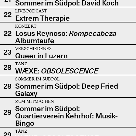
Sommer im Südpol: David Koch
LIVE-PODCAST
22
Extrem Therapie
KONZERT
22
Losus Reynoso:
Rompecabeza
Albumtaufe
VERSCHIEDENES
23
Queer in Luzern
TANZ
28
WÆXE:
OBSOLESCENCE
SOMMER IM SÜDPOL
28
Sommer im Südpol: Deep Fried
Galaxy
ZUM MITMACHEN
Sommer im Südpol:
29
Quartierverein Kehrhof: Musik-
Bingo
TANZ
29