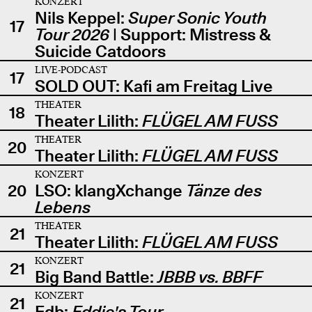
KONZERT
Nils Keppel:
Super Sonic Youth
17
Tour 2026
| Support: Mistress &
Suicide Catdoors
LIVE-PODCAST
17
SOLD OUT: Kafi am Freitag Live
THEATER
18
Theater Lilith:
FLÜGEL AM FUSS
THEATER
20
Theater Lilith:
FLÜGEL AM FUSS
KONZERT
20
LSO: klangXchange
Tänze des
Lebens
THEATER
21
Theater Lilith:
FLÜGEL AM FUSS
KONZERT
21
Big Band Battle:
JBBB vs. BBFF
KONZERT
21
Edb:
Eddie's Tour