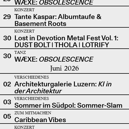
WÆXE:
OBSOLESCENCE
KONZERT
29
Tante Kaspar: Albumtaufe &
Basement Roots
KONZERT
30
Lost in Devotion Metal Fest Vol. 1:
DUST BOLT | THOLA | LOTRIFY
TANZ
30
WÆXE:
OBSOLESCENCE
Juni 2026
VERSCHIEDENES
02
Architekturgalerie Luzern:
KI in
der Architektur
VERSCHIEDENES
03
Sommer im Südpol: Sommer-Slam
ZUM MITMACHEN
05
Caribbean Vibes
KONZERT