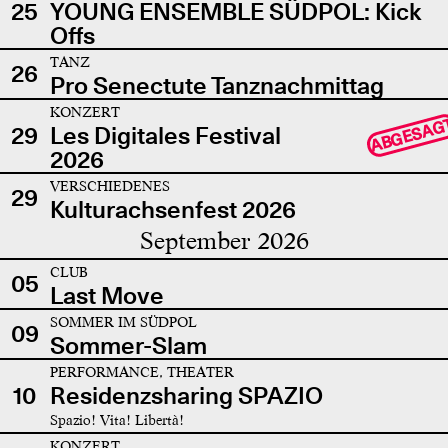
25
YOUNG ENSEMBLE SÜDPOL: Kick
Offs
TANZ
26
Pro Senectute Tanznachmittag
KONZERT
ABGESAG
29
Les Digitales Festival
2026
VERSCHIEDENES
29
Kulturachsenfest 2026
September 2026
CLUB
05
Last Move
SOMMER IM SÜDPOL
09
Sommer-Slam
PERFORMANCE, THEATER
10
Residenzsharing SPAZIO
Spazio! Vita! Libertà!
KONZERT