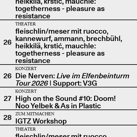
heikkilä, krstić, mauchle:
togetherness - pleasure as
resistance
THEATER
fleischlin/meser mit ruocco,
kannewurf, ammann, brechbühl,
26
heikkilä, krstić, mauchle:
togetherness - pleasure as
resistance
KONZERT
26
Die Nerven:
Live im Elfenbeinturm
Tour 2026
| Support: V3G
KONZERT
27
High on the Sound #10: Doom!
Noo Yelbek & As in Plastic
ZUM MITMACHEN
28
IGTZ Workshop
THEATER
fleischlin/meser mit ruocco,