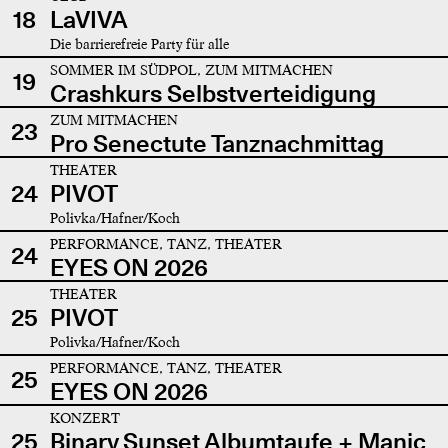
18
LaVIVA
Die barrierefreie Party für alle
SOMMER IM SÜDPOL, ZUM MITMACHEN
19
Crashkurs Selbstverteidigung
ZUM MITMACHEN
23
Pro Senectute Tanznachmittag
THEATER
24
PIVOT
Polivka/Hafner/Koch
PERFORMANCE, TANZ, THEATER
24
EYES ON 2026
THEATER
25
PIVOT
Polivka/Hafner/Koch
PERFORMANCE, TANZ, THEATER
25
EYES ON 2026
KONZERT
25
Binary Sunset Albumtaufe + Manic