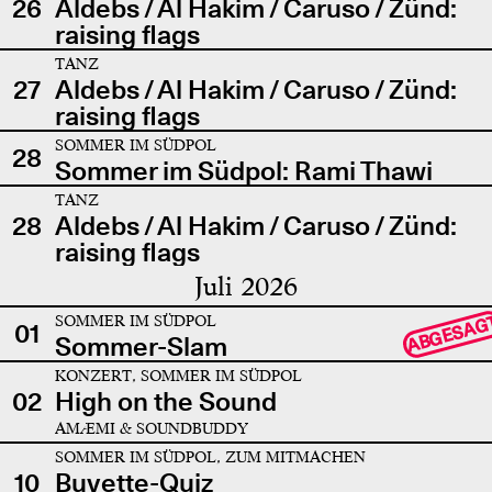
26
Aldebs / Al Hakim / Caruso / Zünd:
raising flags
TANZ
27
Aldebs / Al Hakim / Caruso / Zünd:
raising flags
SOMMER IM SÜDPOL
28
Sommer im Südpol: Rami Thawi
TANZ
28
Aldebs / Al Hakim / Caruso / Zünd:
raising flags
Juli 2026
SOMMER IM SÜDPOL
ABGESAG
01
Sommer-Slam
KONZERT, SOMMER IM SÜDPOL
02
High on the Sound
AMÆMI & SOUNDBUDDY
SOMMER IM SÜDPOL, ZUM MITMACHEN
10
Buvette-Quiz