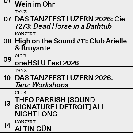
07
Wein im Ohr
TANZ
07
DAS TANZFEST LUZERN 2026: Cie
7273:
Dead Horse in a Bathtub
KONZERT
08
High on the Sound #11: Club Arielle
& Bruyante
CLUB
09
oneHSLU Fest 2026
TANZ
10
DAS TANZFEST LUZERN 2026:
Tanz-Workshops
CLUB
THEO PARRISH [SOUND
13
SIGNATURE | DETROIT] ALL
NIGHT LONG
KONZERT
14
ALTIN GÜN