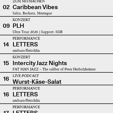
ZUM MITMACHEN
02
Caribbean Vibes
Salsa, Bachata, Merengue
KONZERT
09
PLH
Ultra Tour 2026 | Support: SGB
PERFORMANCE
14
LETTERS
amburo/fleischlin
KONZERT
15
Intercity Jazz Nights
FAT MAN JAZZ – The caliber of Peter Herbolzheimer
LIVE-PODCAST
16
Wurst-Käse-Salat
PERFORMANCE
16
LETTERS
amburo/fleischlin
PERFORMANCE
17
LETTERS