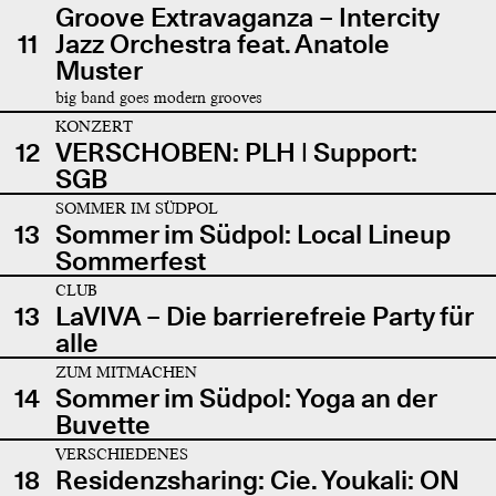
Groove Extravaganza – Intercity
11
Jazz Orchestra feat. Anatole
Muster
big band goes modern grooves
KONZERT
12
VERSCHOBEN: PLH | Support:
SGB
SOMMER IM SÜDPOL
13
Sommer im Südpol: Local Lineup
Sommerfest
CLUB
13
LaVIVA – Die barrierefreie Party für
alle
ZUM MITMACHEN
14
Sommer im Südpol: Yoga an der
Buvette
VERSCHIEDENES
18
Residenzsharing: Cie. Youkali: ON