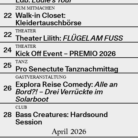
ZUM MITMACHEN
22
Walk-in Closet:
Kleidertauschbörse
THEATER
22
Theater Lilith:
FLÜGEL AM FUSS
THEATER
24
Kick Off Event – PREMIO 2026
TANZ
25
Pro Senectute Tanznachmittag
GASTVERANSTALTUNG
Explora Reise Comedy:
Alle an
26
Bord?! – Drei Verrückte im
Solarboot
CLUB
28
Bass Creatures: Hardsound
Session
April 2026