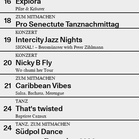
16
Explora
Pilze & Kräuter
ZUM MITMACHEN
18
Pro Senectute Tanznachmittag
KONZERT
19
Intercity Jazz Nights
SIGNAL! – Beromünster with Peter Zihlmann
KONZERT
20
Nicky B Fly
Wo chumi her Tour
ZUM MITMACHEN
21
Caribbean Vibes
Salsa, Bachata, Merengue
TANZ
24
That's twisted
Baptiste Cazaux
TANZ, ZUM MITMACHEN
24
Südpol Dance