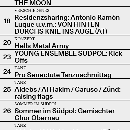
THE MOON
VERSCHIEDENES
Residenzsharing: Antonio Ramón
18
Luque u.v.m.: VON HINTEN
DURCHS KNIE INS AUGE (AT)
KONZERT
20
Hells Metal Army
YOUNG ENSEMBLE SÜDPOL: Kick
23
Offs
TANZ
24
Pro Senectute Tanznachmittag
TANZ
25
Aldebs / Al Hakim / Caruso / Zünd:
raising flags
SOMMER IM SÜDPOL
26
Sommer im Südpol: Gemischter
Chor Obernau
TANZ