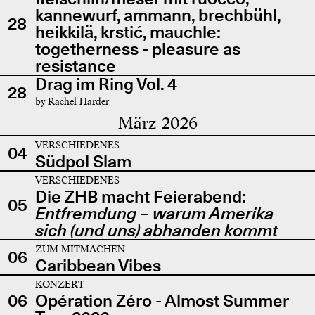
kannewurf, ammann, brechbühl,
28
heikkilä, krstić, mauchle:
togetherness - pleasure as
resistance
Drag im Ring Vol. 4
28
by Rachel Harder
März 2026
VERSCHIEDENES
04
Südpol Slam
VERSCHIEDENES
Die ZHB macht Feierabend:
05
Entfremdung – warum Amerika
sich (und uns) abhanden kommt
ZUM MITMACHEN
06
Caribbean Vibes
KONZERT
06
Opération Zéro - Almost Summer