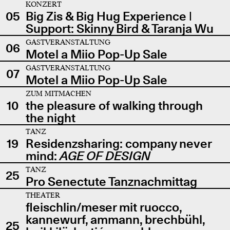
KONZERT
05
Big Zis & Big Hug Experience |
Support: Skinny Bird & Taranja Wu
GASTVERANSTALTUNG
06
Motel a Miio Pop-Up Sale
GASTVERANSTALTUNG
07
Motel a Miio Pop-Up Sale
ZUM MITMACHEN
10
the pleasure of walking through
the night
TANZ
19
Residenzsharing: company never
mind:
AGE OF DESIGN
TANZ
25
Pro Senectute Tanznachmittag
THEATER
fleischlin/meser mit ruocco,
kannewurf, ammann, brechbühl,
25