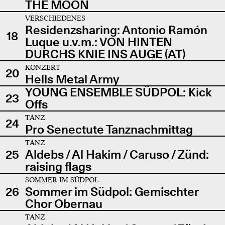
THE MOON
VERSCHIEDENES
Residenzsharing: Antonio Ramón
18
Luque u.v.m.: VON HINTEN
DURCHS KNIE INS AUGE (AT)
KONZERT
20
Hells Metal Army
YOUNG ENSEMBLE SÜDPOL: Kick
23
Offs
TANZ
24
Pro Senectute Tanznachmittag
TANZ
25
Aldebs / Al Hakim / Caruso / Zünd:
raising flags
SOMMER IM SÜDPOL
26
Sommer im Südpol: Gemischter
Chor Obernau
TANZ