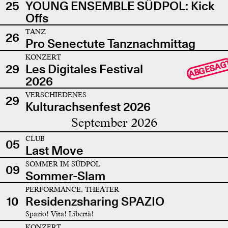
25
YOUNG ENSEMBLE SÜDPOL: Kick
Offs
TANZ
26
Pro Senectute Tanznachmittag
KONZERT
ABGESAG
29
Les Digitales Festival
2026
VERSCHIEDENES
29
Kulturachsenfest 2026
September 2026
CLUB
05
Last Move
SOMMER IM SÜDPOL
09
Sommer-Slam
PERFORMANCE, THEATER
10
Residenzsharing SPAZIO
Spazio! Vita! Libertà!
KONZERT