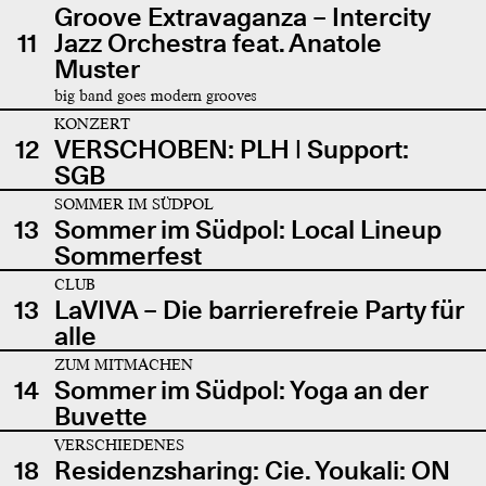
Groove Extravaganza – Intercity
11
Jazz Orchestra feat. Anatole
Muster
big band goes modern grooves
KONZERT
12
VERSCHOBEN: PLH | Support:
SGB
SOMMER IM SÜDPOL
13
Sommer im Südpol: Local Lineup
Sommerfest
CLUB
13
LaVIVA – Die barrierefreie Party für
alle
ZUM MITMACHEN
14
Sommer im Südpol: Yoga an der
Buvette
VERSCHIEDENES
18
Residenzsharing: Cie. Youkali: ON