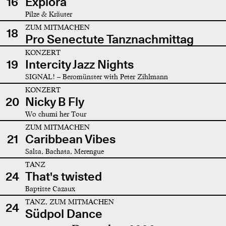
16
Explora
Pilze & Kräuter
ZUM MITMACHEN
18
Pro Senectute Tanznachmittag
KONZERT
19
Intercity Jazz Nights
SIGNAL! – Beromünster with Peter Zihlmann
KONZERT
20
Nicky B Fly
Wo chumi her Tour
ZUM MITMACHEN
21
Caribbean Vibes
Salsa, Bachata, Merengue
TANZ
24
That's twisted
Baptiste Cazaux
TANZ, ZUM MITMACHEN
24
Südpol Dance