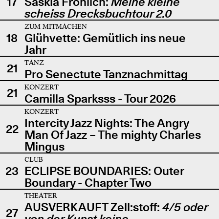
17
Saskia Fröhlich:
Meine kleine
scheiss Drecksbuchtour 2.0
ZUM MITMACHEN
18
Glühvette: Gemütlich ins neue
Jahr
TANZ
21
Pro Senectute Tanznachmittag
KONZERT
21
Camilla Sparksss - Tour 2026
KONZERT
Intercity Jazz Nights: The Angry
22
Man Of Jazz – The mighty Charles
Mingus
CLUB
23
ECLIPSE BOUNDARIES: Outer
Boundary - Chapter Two
THEATER
AUSVERKAUFT Zell:stoff:
4/5 oder
27
von der Kunst keine