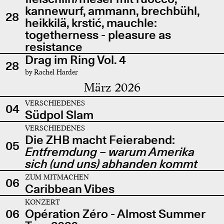
kannewurf, ammann, brechbühl,
28
heikkilä, krstić, mauchle:
togetherness - pleasure as
resistance
Drag im Ring Vol. 4
28
by Rachel Harder
März 2026
VERSCHIEDENES
04
Südpol Slam
VERSCHIEDENES
Die ZHB macht Feierabend:
05
Entfremdung – warum Amerika
sich (und uns) abhanden kommt
ZUM MITMACHEN
06
Caribbean Vibes
KONZERT
06
Opération Zéro - Almost Summer