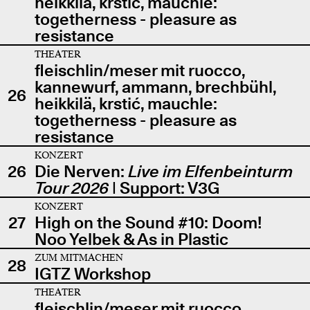
heikkilä, krstić, mauchle:
togetherness - pleasure as
resistance
THEATER
fleischlin/meser mit ruocco,
kannewurf, ammann, brechbühl,
26
heikkilä, krstić, mauchle:
togetherness - pleasure as
resistance
KONZERT
26
Die Nerven:
Live im Elfenbeinturm
Tour 2026
| Support: V3G
KONZERT
27
High on the Sound #10: Doom!
Noo Yelbek & As in Plastic
ZUM MITMACHEN
28
IGTZ Workshop
THEATER
fleischlin/meser mit ruocco,