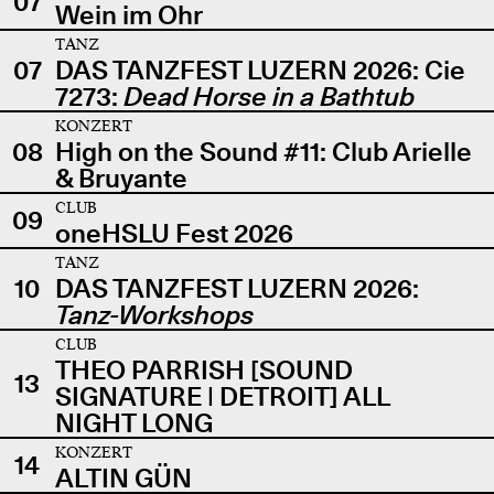
07
Wein im Ohr
TANZ
07
DAS TANZFEST LUZERN 2026: Cie
7273:
Dead Horse in a Bathtub
KONZERT
08
High on the Sound #11: Club Arielle
& Bruyante
CLUB
09
oneHSLU Fest 2026
TANZ
10
DAS TANZFEST LUZERN 2026:
Tanz-Workshops
CLUB
THEO PARRISH [SOUND
13
SIGNATURE | DETROIT] ALL
NIGHT LONG
KONZERT
14
ALTIN GÜN