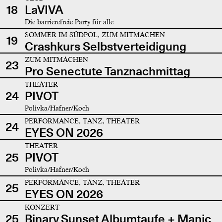
18
LaVIVA
Die barrierefreie Party für alle
SOMMER IM SÜDPOL, ZUM MITMACHEN
19
Crashkurs Selbstverteidigung
ZUM MITMACHEN
23
Pro Senectute Tanznachmittag
THEATER
24
PIVOT
Polivka/Hafner/Koch
PERFORMANCE, TANZ, THEATER
24
EYES ON 2026
THEATER
25
PIVOT
Polivka/Hafner/Koch
PERFORMANCE, TANZ, THEATER
25
EYES ON 2026
KONZERT
25
Binary Sunset Albumtaufe + Manic