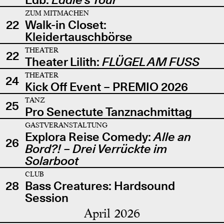
ZUM MITMACHEN
22
Walk-in Closet:
Kleidertauschbörse
THEATER
22
Theater Lilith:
FLÜGEL AM FUSS
THEATER
24
Kick Off Event – PREMIO 2026
TANZ
25
Pro Senectute Tanznachmittag
GASTVERANSTALTUNG
Explora Reise Comedy:
Alle an
26
Bord?! – Drei Verrückte im
Solarboot
CLUB
28
Bass Creatures: Hardsound
Session
April 2026