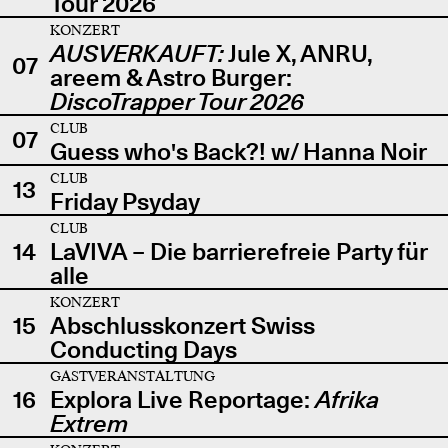
Tour 2026
KONZERT
AUSVERKAUFT:
Jule X, ANRU,
07
areem & Astro Burger:
DiscoTrapper Tour 2026
CLUB
07
Guess who's Back?! w/ Hanna Noir
CLUB
13
Friday Psyday
CLUB
14
LaVIVA – Die barrierefreie Party für
alle
KONZERT
15
Abschlusskonzert Swiss
Conducting Days
GASTVERANSTALTUNG
16
Explora Live Reportage:
Afrika
Extrem