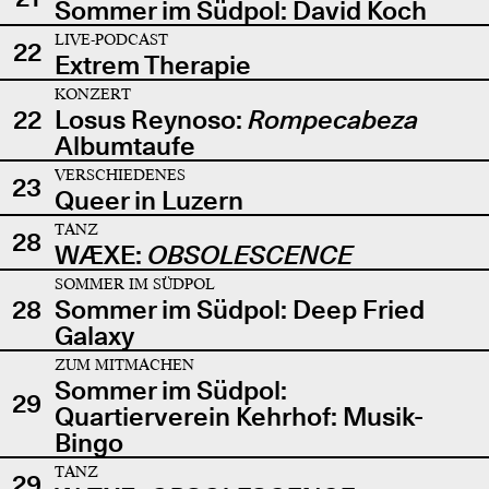
Sommer im Südpol: David Koch
LIVE-PODCAST
22
Extrem Therapie
KONZERT
22
Losus Reynoso:
Rompecabeza
Albumtaufe
VERSCHIEDENES
23
Queer in Luzern
TANZ
28
WÆXE:
OBSOLESCENCE
SOMMER IM SÜDPOL
28
Sommer im Südpol: Deep Fried
Galaxy
ZUM MITMACHEN
Sommer im Südpol:
29
Quartierverein Kehrhof: Musik-
Bingo
TANZ
29