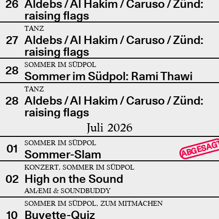
26
Aldebs / Al Hakim / Caruso / Zünd:
raising flags
TANZ
27
Aldebs / Al Hakim / Caruso / Zünd:
raising flags
SOMMER IM SÜDPOL
28
Sommer im Südpol: Rami Thawi
TANZ
28
Aldebs / Al Hakim / Caruso / Zünd:
raising flags
Juli 2026
SOMMER IM SÜDPOL
ABGESAG
01
Sommer-Slam
KONZERT, SOMMER IM SÜDPOL
02
High on the Sound
AMÆMI & SOUNDBUDDY
SOMMER IM SÜDPOL, ZUM MITMACHEN
10
Buvette-Quiz