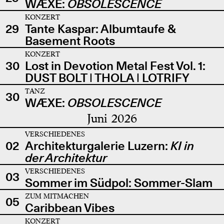
WÆXE:
OBSOLESCENCE
KONZERT
29
Tante Kaspar: Albumtaufe &
Basement Roots
KONZERT
30
Lost in Devotion Metal Fest Vol. 1:
DUST BOLT | THOLA | LOTRIFY
TANZ
30
WÆXE:
OBSOLESCENCE
Juni 2026
VERSCHIEDENES
02
Architekturgalerie Luzern:
KI in
der Architektur
VERSCHIEDENES
03
Sommer im Südpol: Sommer-Slam
ZUM MITMACHEN
05
Caribbean Vibes
KONZERT