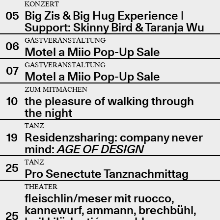
KONZERT
05
Big Zis & Big Hug Experience |
Support: Skinny Bird & Taranja Wu
GASTVERANSTALTUNG
06
Motel a Miio Pop-Up Sale
GASTVERANSTALTUNG
07
Motel a Miio Pop-Up Sale
ZUM MITMACHEN
10
the pleasure of walking through
the night
TANZ
19
Residenzsharing: company never
mind:
AGE OF DESIGN
TANZ
25
Pro Senectute Tanznachmittag
THEATER
fleischlin/meser mit ruocco,
kannewurf, ammann, brechbühl,
25