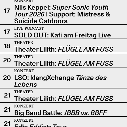
KONZERT
Nils Keppel:
Super Sonic Youth
17
Tour 2026
| Support: Mistress &
Suicide Catdoors
LIVE-PODCAST
17
SOLD OUT: Kafi am Freitag Live
THEATER
18
Theater Lilith:
FLÜGEL AM FUSS
THEATER
20
Theater Lilith:
FLÜGEL AM FUSS
KONZERT
20
LSO: klangXchange
Tänze des
Lebens
THEATER
21
Theater Lilith:
FLÜGEL AM FUSS
KONZERT
21
Big Band Battle:
JBBB vs. BBFF
KONZERT
21
Edb:
Eddie's Tour