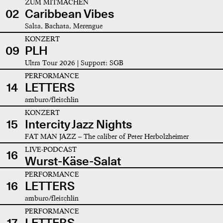
ZUM MITMACHEN
02
Caribbean Vibes
Salsa, Bachata, Merengue
KONZERT
09
PLH
Ultra Tour 2026 | Support: SGB
PERFORMANCE
14
LETTERS
amburo/fleischlin
KONZERT
15
Intercity Jazz Nights
FAT MAN JAZZ – The caliber of Peter Herbolzheimer
LIVE-PODCAST
16
Wurst-Käse-Salat
PERFORMANCE
16
LETTERS
amburo/fleischlin
PERFORMANCE
17
LETTERS