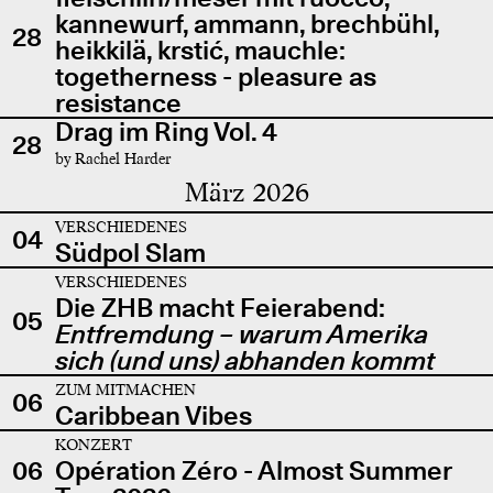
kannewurf, ammann, brechbühl,
28
heikkilä, krstić, mauchle:
togetherness - pleasure as
resistance
Drag im Ring Vol. 4
28
by Rachel Harder
März 2026
VERSCHIEDENES
04
Südpol Slam
VERSCHIEDENES
Die ZHB macht Feierabend:
05
Entfremdung – warum Amerika
sich (und uns) abhanden kommt
ZUM MITMACHEN
06
Caribbean Vibes
KONZERT
06
Opération Zéro - Almost Summer