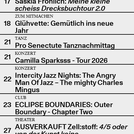
17
Saskia Fröhlich:
Meine kleine
scheiss Drecksbuchtour 2.0
ZUM MITMACHEN
18
Glühvette: Gemütlich ins neue
Jahr
TANZ
21
Pro Senectute Tanznachmittag
KONZERT
21
Camilla Sparksss - Tour 2026
KONZERT
Intercity Jazz Nights: The Angry
22
Man Of Jazz – The mighty Charles
Mingus
CLUB
23
ECLIPSE BOUNDARIES: Outer
Boundary - Chapter Two
THEATER
AUSVERKAUFT Zell:stoff:
4/5 oder
27
von der Kunst keine