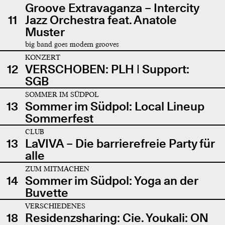
Groove Extravaganza – Intercity
11
Jazz Orchestra feat. Anatole
Muster
big band goes modern grooves
KONZERT
12
VERSCHOBEN: PLH | Support:
SGB
SOMMER IM SÜDPOL
13
Sommer im Südpol: Local Lineup
Sommerfest
CLUB
13
LaVIVA – Die barrierefreie Party für
alle
ZUM MITMACHEN
14
Sommer im Südpol: Yoga an der
Buvette
VERSCHIEDENES
18
Residenzsharing: Cie. Youkali: ON