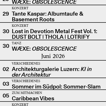
WÆXE:
OBSOLESCENCE
KONZERT
29
Tante Kaspar: Albumtaufe &
Basement Roots
KONZERT
30
Lost in Devotion Metal Fest Vol. 1:
DUST BOLT | THOLA | LOTRIFY
TANZ
30
WÆXE:
OBSOLESCENCE
Juni 2026
VERSCHIEDENES
02
Architekturgalerie Luzern:
KI in
der Architektur
VERSCHIEDENES
03
Sommer im Südpol: Sommer-Slam
ZUM MITMACHEN
05
Caribbean Vibes
KONZERT