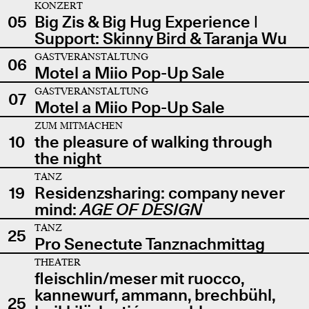
KONZERT
05
Big Zis & Big Hug Experience |
Support: Skinny Bird & Taranja Wu
GASTVERANSTALTUNG
06
Motel a Miio Pop-Up Sale
GASTVERANSTALTUNG
07
Motel a Miio Pop-Up Sale
ZUM MITMACHEN
10
the pleasure of walking through
the night
TANZ
19
Residenzsharing: company never
mind:
AGE OF DESIGN
TANZ
25
Pro Senectute Tanznachmittag
THEATER
fleischlin/meser mit ruocco,
kannewurf, ammann, brechbühl,
25