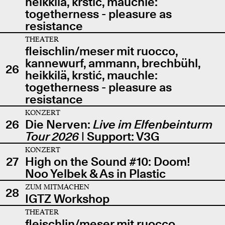
heikkilä, krstić, mauchle:
togetherness - pleasure as
resistance
THEATER
fleischlin/meser mit ruocco,
kannewurf, ammann, brechbühl,
26
heikkilä, krstić, mauchle:
togetherness - pleasure as
resistance
KONZERT
26
Die Nerven:
Live im Elfenbeinturm
Tour 2026
| Support: V3G
KONZERT
27
High on the Sound #10: Doom!
Noo Yelbek & As in Plastic
ZUM MITMACHEN
28
IGTZ Workshop
THEATER
fleischlin/meser mit ruocco,