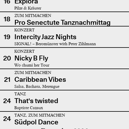
16
Explora
Pilze & Kräuter
ZUM MITMACHEN
18
Pro Senectute Tanznachmittag
KONZERT
19
Intercity Jazz Nights
SIGNAL! – Beromünster with Peter Zihlmann
KONZERT
20
Nicky B Fly
Wo chumi her Tour
ZUM MITMACHEN
21
Caribbean Vibes
Salsa, Bachata, Merengue
TANZ
24
That's twisted
Baptiste Cazaux
TANZ, ZUM MITMACHEN
24
Südpol Dance