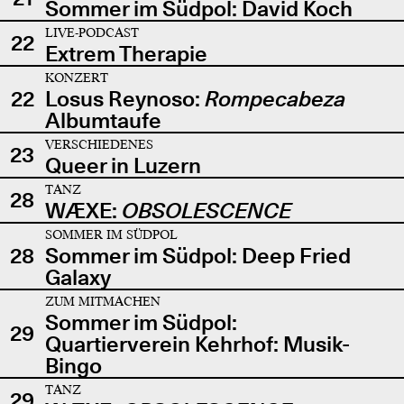
Sommer im Südpol: David Koch
LIVE-PODCAST
22
Extrem Therapie
KONZERT
22
Losus Reynoso:
Rompecabeza
Albumtaufe
VERSCHIEDENES
23
Queer in Luzern
TANZ
28
WÆXE:
OBSOLESCENCE
SOMMER IM SÜDPOL
28
Sommer im Südpol: Deep Fried
Galaxy
ZUM MITMACHEN
Sommer im Südpol:
29
Quartierverein Kehrhof: Musik-
Bingo
TANZ
29