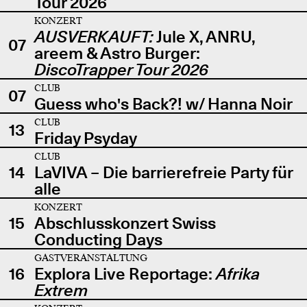
Tour 2026
KONZERT
AUSVERKAUFT:
Jule X, ANRU,
07
areem & Astro Burger:
DiscoTrapper Tour 2026
CLUB
07
Guess who's Back?! w/ Hanna Noir
CLUB
13
Friday Psyday
CLUB
14
LaVIVA – Die barrierefreie Party für
alle
KONZERT
15
Abschlusskonzert Swiss
Conducting Days
GASTVERANSTALTUNG
16
Explora Live Reportage:
Afrika
Extrem