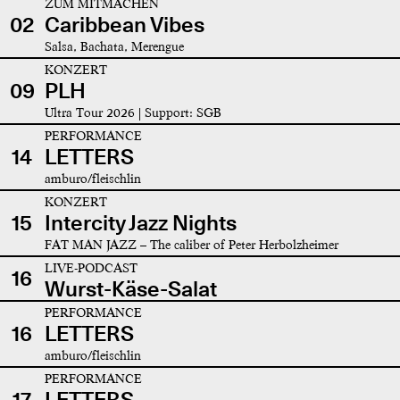
ZUM MITMACHEN
02
Caribbean Vibes
Salsa, Bachata, Merengue
KONZERT
09
PLH
Ultra Tour 2026 | Support: SGB
PERFORMANCE
14
LETTERS
amburo/fleischlin
KONZERT
15
Intercity Jazz Nights
FAT MAN JAZZ – The caliber of Peter Herbolzheimer
LIVE-PODCAST
16
Wurst-Käse-Salat
PERFORMANCE
16
LETTERS
amburo/fleischlin
PERFORMANCE
17
LETTERS