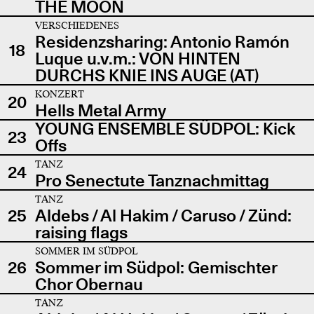
THE MOON
VERSCHIEDENES
Residenzsharing: Antonio Ramón
18
Luque u.v.m.: VON HINTEN
DURCHS KNIE INS AUGE (AT)
KONZERT
20
Hells Metal Army
YOUNG ENSEMBLE SÜDPOL: Kick
23
Offs
TANZ
24
Pro Senectute Tanznachmittag
TANZ
25
Aldebs / Al Hakim / Caruso / Zünd:
raising flags
SOMMER IM SÜDPOL
26
Sommer im Südpol: Gemischter
Chor Obernau
TANZ