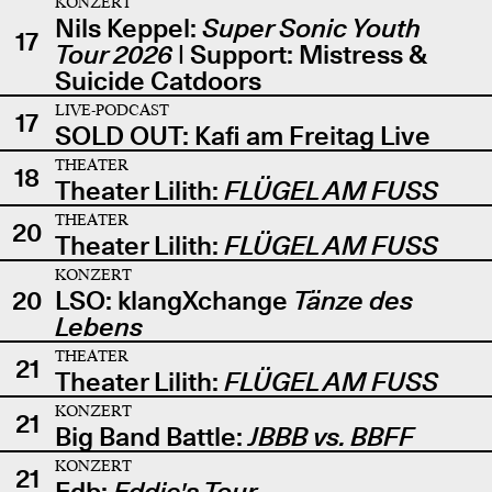
KONZERT
Nils Keppel:
Super Sonic Youth
17
Tour 2026
| Support: Mistress &
Suicide Catdoors
LIVE-PODCAST
17
SOLD OUT: Kafi am Freitag Live
THEATER
18
Theater Lilith:
FLÜGEL AM FUSS
THEATER
20
Theater Lilith:
FLÜGEL AM FUSS
KONZERT
20
LSO: klangXchange
Tänze des
Lebens
THEATER
21
Theater Lilith:
FLÜGEL AM FUSS
KONZERT
21
Big Band Battle:
JBBB vs. BBFF
KONZERT
21
Edb:
Eddie's Tour