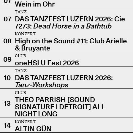
07
Wein im Ohr
TANZ
07
DAS TANZFEST LUZERN 2026: Cie
7273:
Dead Horse in a Bathtub
KONZERT
08
High on the Sound #11: Club Arielle
& Bruyante
CLUB
09
oneHSLU Fest 2026
TANZ
10
DAS TANZFEST LUZERN 2026:
Tanz-Workshops
CLUB
THEO PARRISH [SOUND
13
SIGNATURE | DETROIT] ALL
NIGHT LONG
KONZERT
14
ALTIN GÜN