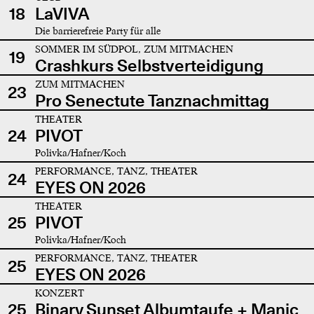
18
LaVIVA
Die barrierefreie Party für alle
SOMMER IM SÜDPOL, ZUM MITMACHEN
19
Crashkurs Selbstverteidigung
ZUM MITMACHEN
23
Pro Senectute Tanznachmittag
THEATER
24
PIVOT
Polivka/Hafner/Koch
PERFORMANCE, TANZ, THEATER
24
EYES ON 2026
THEATER
25
PIVOT
Polivka/Hafner/Koch
PERFORMANCE, TANZ, THEATER
25
EYES ON 2026
KONZERT
25
Binary Sunset Albumtaufe + Manic