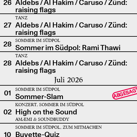
26
Aldebs / Al Hakim / Caruso / Zünd:
raising flags
TANZ
27
Aldebs / Al Hakim / Caruso / Zünd:
raising flags
SOMMER IM SÜDPOL
28
Sommer im Südpol: Rami Thawi
TANZ
28
Aldebs / Al Hakim / Caruso / Zünd:
raising flags
Juli 2026
SOMMER IM SÜDPOL
ABGESAG
01
Sommer-Slam
KONZERT, SOMMER IM SÜDPOL
02
High on the Sound
AMÆMI & SOUNDBUDDY
SOMMER IM SÜDPOL, ZUM MITMACHEN
10
Buvette-Quiz