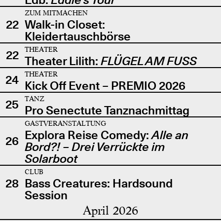
ZUM MITMACHEN
22
Walk-in Closet:
Kleidertauschbörse
THEATER
22
Theater Lilith:
FLÜGEL AM FUSS
THEATER
24
Kick Off Event – PREMIO 2026
TANZ
25
Pro Senectute Tanznachmittag
GASTVERANSTALTUNG
Explora Reise Comedy:
Alle an
26
Bord?! – Drei Verrückte im
Solarboot
CLUB
28
Bass Creatures: Hardsound
Session
April 2026