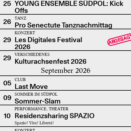
25
YOUNG ENSEMBLE SÜDPOL: Kick
Offs
TANZ
26
Pro Senectute Tanznachmittag
KONZERT
ABGESAG
29
Les Digitales Festival
2026
VERSCHIEDENES
29
Kulturachsenfest 2026
September 2026
CLUB
05
Last Move
SOMMER IM SÜDPOL
09
Sommer-Slam
PERFORMANCE, THEATER
10
Residenzsharing SPAZIO
Spazio! Vita! Libertà!
KONZERT