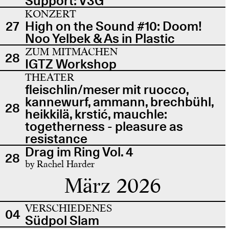
Support: V3G
KONZERT
27
High on the Sound #10: Doom!
Noo Yelbek & As in Plastic
ZUM MITMACHEN
28
IGTZ Workshop
THEATER
fleischlin/meser mit ruocco,
kannewurf, ammann, brechbühl,
28
heikkilä, krstić, mauchle:
togetherness - pleasure as
resistance
Drag im Ring Vol. 4
28
by Rachel Harder
März 2026
VERSCHIEDENES
04
Südpol Slam