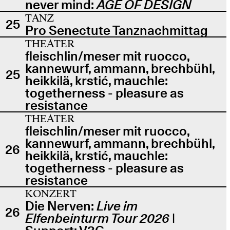
never mind:
AGE OF DESIGN
TANZ
25
Pro Senectute Tanznachmittag
THEATER
fleischlin/meser mit ruocco,
kannewurf, ammann, brechbühl,
25
heikkilä, krstić, mauchle:
togetherness - pleasure as
resistance
THEATER
fleischlin/meser mit ruocco,
kannewurf, ammann, brechbühl,
26
heikkilä, krstić, mauchle:
togetherness - pleasure as
resistance
KONZERT
Die Nerven:
Live im
26
Elfenbeinturm Tour 2026
|