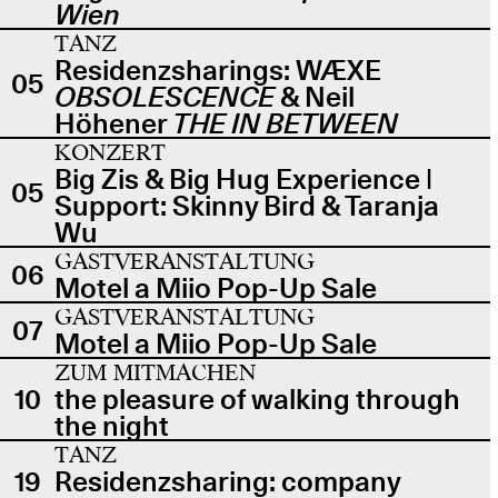
Wien
TANZ
Residenzsharings: WÆXE
05
OBSOLESCENCE
& Neil
Höhener
THE IN BETWEEN
KONZERT
Big Zis & Big Hug Experience |
05
Support: Skinny Bird & Taranja
Wu
GASTVERANSTALTUNG
06
Motel a Miio Pop-Up Sale
GASTVERANSTALTUNG
07
Motel a Miio Pop-Up Sale
ZUM MITMACHEN
10
the pleasure of walking through
the night
TANZ
19
Residenzsharing: company