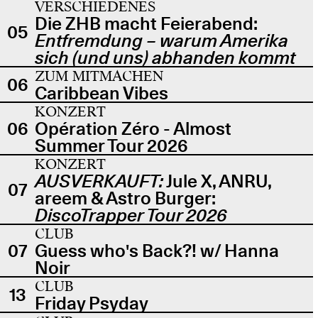
VERSCHIEDENES
Die ZHB macht Feierabend:
05
Entfremdung – warum Amerika
sich (und uns) abhanden kommt
ZUM MITMACHEN
06
Caribbean Vibes
KONZERT
06
Opération Zéro - Almost
Summer Tour 2026
KONZERT
AUSVERKAUFT:
Jule X, ANRU,
07
areem & Astro Burger:
DiscoTrapper Tour 2026
CLUB
07
Guess who's Back?! w/ Hanna
Noir
CLUB
13
Friday Psyday